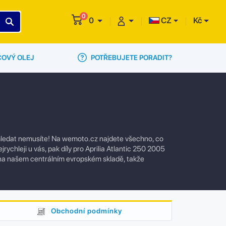
0
0
CZ
Kč
POTŘEBUJETE PORADIT?
ČOVÝ OLEJ
ž hledat nemusíte! Na wemoto.cz najdete všechno, co
rychleji u vás, pak díly pro Aprilia Atlantic 250 2005
 na našem centrálním evropském skladě, takže
Obchodní podmínky