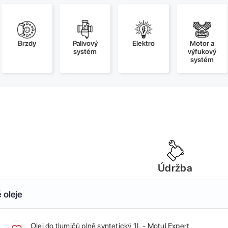
Brzdy
Palivový
Elektro
Motor a
systém
výfukový
systém
Údržba
 oleje
Olej do tlumičů plně syntetický 1L - Motul Expert