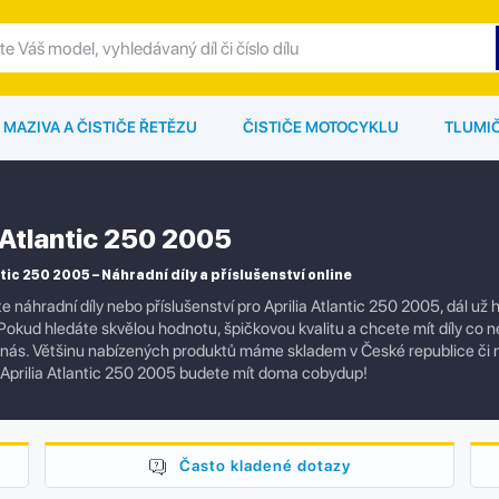
MAZIVA A ČISTIČE ŘETĚZU
ČISTIČE MOTOCYKLU
TLUMI
 Atlantic 250 2005
tic 250 2005 – Náhradní díly a příslušenství online
e náhradní díly nebo příslušenství pro Aprilia Atlantic 250 2005, dál u
okud hledáte skvělou hodnotu, špičkovou kvalitu a chcete mít díly co nej
 nás. Většinu nabízených produktů máme skladem v České republice či
Aprilia Atlantic 250 2005 budete mít doma cobydup!
Často kladené dotazy