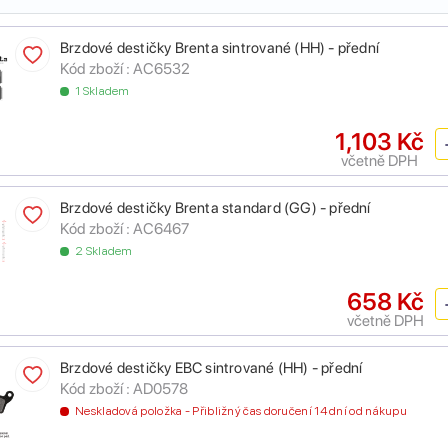
Brzdové destičky Brenta sintrované (HH) - přední
Kód zboží :
AC6532
1 Skladem
1,103 Kč
včetně DPH
Brzdové destičky Brenta standard (GG) - přední
Kód zboží :
AC6467
2 Skladem
658 Kč
včetně DPH
Brzdové destičky EBC sintrované (HH) - přední
Kód zboží :
AD0578
Neskladová položka - Přibližný čas doručení 14 dní od nákupu