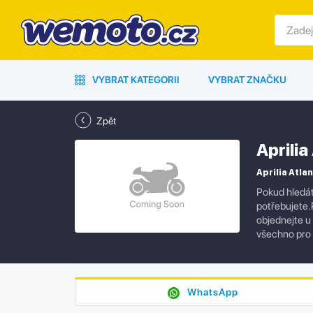
VYBRAT KATEGORII
VYBRAT ZNAČKU
Zpět
Aprilia
Aprilia Atlan
Pokud hledát
potřebujete.P
objednejte u
všechno pro 
WhatsApp