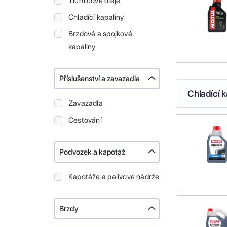
Tlumičové oleje
Chladící kapaliny
Brzdové a spojkové
kapaliny
Příslušenství a zavazadla
Chladící k
Zavazadla
Cestování
Podvozek a kapotáž
Kapotáže a palivové nádrže
Brzdy