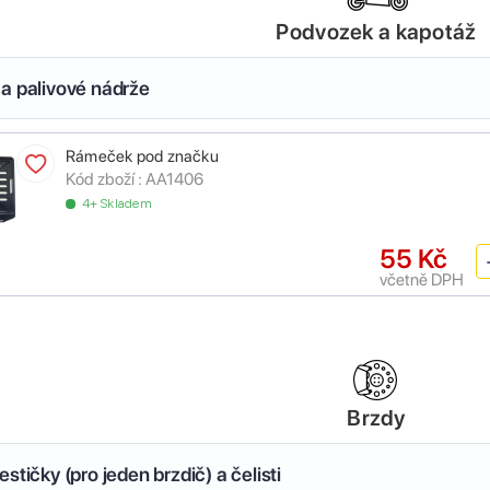
Podvozek a kapotáž
a palivové nádrže
Rámeček pod značku
Kód zboží :
AA1406
4+ Skladem
55 Kč
včetně DPH
Brzdy
stičky (pro jeden brzdič) a čelisti