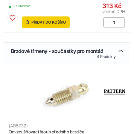
313 Kč
2 Skladem
včetně DPH
PŘIDAT DO KOŠÍKU
Brzdové třmeny - součástky pro montáž
4 Produkty
(
AB5732
)
Odvzdušňovací šroub předního brzdiče