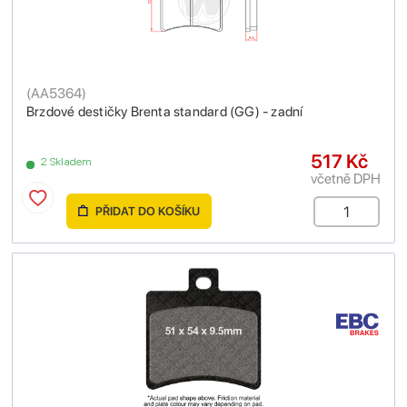
(
AA5364
)
Brzdové destičky Brenta standard (GG) - zadní
517 Kč
2 Skladem
včetně DPH
PŘIDAT DO KOŠÍKU