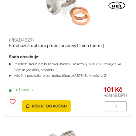
(
PKAD4327
)
Průchozí šroub pro přední brzdový třmen (nerez)
Sada obsahuje:
Průchozí šroub pro brzdovou hadici - nerezový, M10 x 1.00mm, délka
22mm (AA1683 , Množství 1)
Měděná podložka pro průchozí šroub (AB7343 , Množství 2)
101 Kč
4+ Skladem
včetně DPH
PŘIDAT DO KOŠÍKU