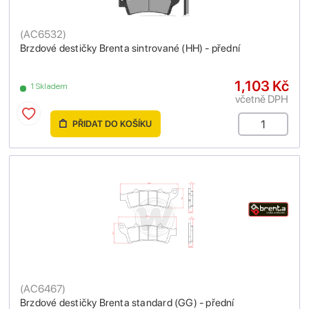
(
AC6532
)
Brzdové destičky Brenta sintrované (HH) - přední
1,103 Kč
1 Skladem
včetně DPH
PŘIDAT DO KOŠÍKU
(
AC6467
)
Brzdové destičky Brenta standard (GG) - přední