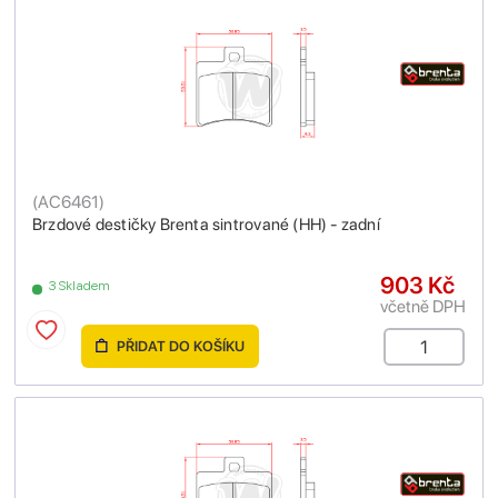
(
AC6461
)
Brzdové destičky Brenta sintrované (HH) - zadní
903 Kč
3 Skladem
včetně DPH
PŘIDAT DO KOŠÍKU