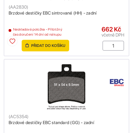
(
AA2830
)
Brzdové destičky EBC sintrované (HH) - zadní
662 Kč
Neskladová položka - Přibližný
včetně DPH
čas doručení 14 dní od nákupu
PŘIDAT DO KOŠÍKU
(
AC5354
)
Brzdové destičky EBC standard (GG) - zadní