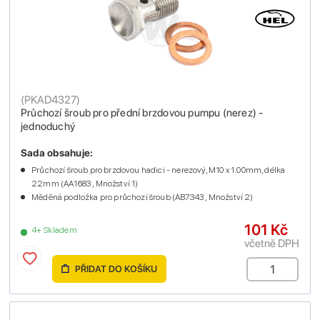
(
PKAD4327
)
Průchozí šroub pro přední brzdovou pumpu (nerez) -
jednoduchý
Sada obsahuje:
Průchozí šroub pro brzdovou hadici - nerezový, M10 x 1.00mm, délka
22mm (AA1683 , Množství 1)
Měděná podložka pro průchozí šroub (AB7343 , Množství 2)
101 Kč
4+ Skladem
včetně DPH
PŘIDAT DO KOŠÍKU