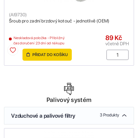
(
AI9730
)
Šroub pro zadní brzdový kotouč - jednotlivě (OEM)
89 Kč
Neskladová položka - Přibližný
včetně DPH
čas doručení 23 dní od nákupu
PŘIDAT DO KOŠÍKU
Palivový systém
Vzduchové a palivové filtry
3 Produkty