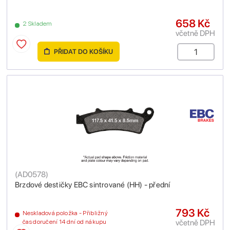
658 Kč
2 Skladem
včetně DPH
PŘIDAT DO KOŠÍKU
(
AD0578
)
Brzdové destičky EBC sintrované (HH) - přední
793 Kč
Neskladová položka - Přibližný
včetně DPH
čas doručení 14 dní od nákupu