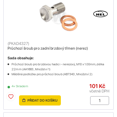
(
PKAD4327
)
Průchozí šroub pro zadní brzdový třmen (nerez)
Sada obsahuje:
Průchozí šroub pro brzdovou hadici - nerezový, M10 x 1.00mm, délka
22mm (AA1683 , Množství 1)
Měděná podložka pro průchozí šroub (AB7343 , Množství 2)
101 Kč
4+ Skladem
včetně DPH
PŘIDAT DO KOŠÍKU