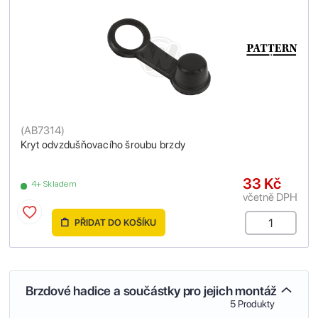
(
AB7314
)
Kryt odvzdušňovacího šroubu brzdy
33 Kč
4+ Skladem
včetně DPH
PŘIDAT DO KOŠÍKU
Brzdové hadice a součástky pro jejich montáž
5 Produkty