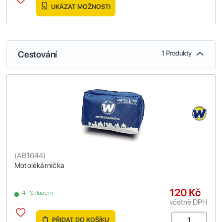
UKÁZAT MOŽNOSTI
Cestování
1 Produkty
(
AB1644
)
Motolékárnička
120 Kč
4+ Skladem
včetně DPH
PŘIDAT DO KOŠÍKU