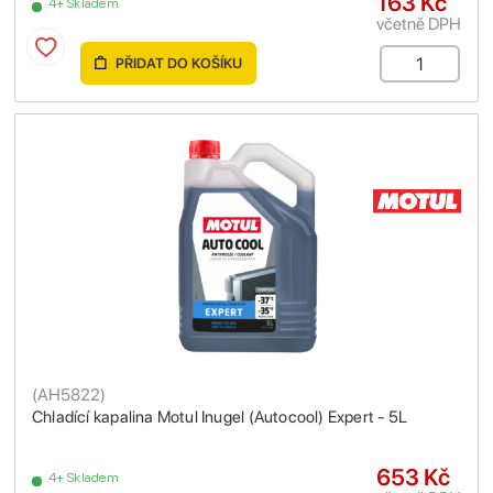
163 Kč
4+ Skladem
včetně DPH
PŘIDAT DO KOŠÍKU
(
AH5822
)
Chladící kapalina Motul Inugel (Autocool) Expert - 5L
653 Kč
4+ Skladem