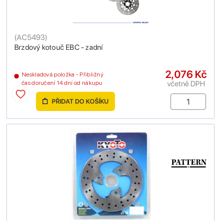
(
AC5493
)
Brzdový kotouč EBC - zadní
2,076 Kč
Neskladová položka - Přibližný
včetně DPH
čas doručení 14 dní od nákupu
PŘIDAT DO KOŠÍKU