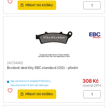
PŘIDAT DO KOŠÍKU
(
AC5445
)
Brzdové destičky EBC standard (GG) - přední
308 Kč
Na centrálním skladě Přibližný
včetně DPH
čas doručení 9 dní od nákupu
PŘIDAT DO KOŠÍKU