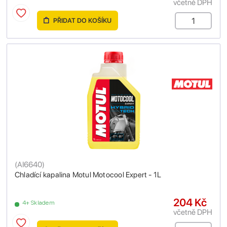
včetně DPH
PŘIDAT DO KOŠÍKU
(
AI6640
)
Chladící kapalina Motul Motocool Expert - 1L
204 Kč
4+ Skladem
včetně DPH