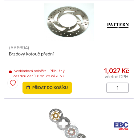
(
AA6694
)
Brzdový kotouč přední
1,027 Kč
Neskladová položka - Přibližný
včetně DPH
čas doručení 30 dní od nákupu
PŘIDAT DO KOŠÍKU