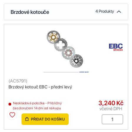
Brzdové kotouče
4 Produkty
(
AC5791
)
Brzdový kotouč EBC - přední levý
3,240 Kč
Neskladová položka - Přibližný
včetně DPH
čas doručení 14 dní od nákupu
PŘIDAT DO KOŠÍKU