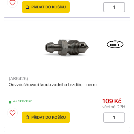
PŘIDAT DO KOŠÍKU
(
AB6425
)
Odvzdušňovací šroub zadního brzdiče - nerez
109 Kč
4+ Skladem
včetně DPH
PŘIDAT DO KOŠÍKU