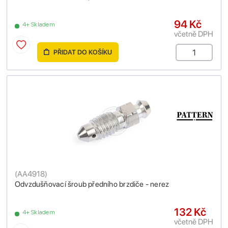
94 Kč
4+ Skladem
včetně DPH
PŘIDAT DO KOŠÍKU
(
AA4918
)
Odvzdušňovací šroub předního brzdiče - nerez
132 Kč
4+ Skladem
včetně DPH