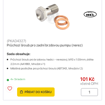
(
PKAD4327
)
Průchozí šroub pro zadní brzdovou pumpu (nerez)
Sada obsahuje:
Průchozí šroub pro brzdovou hadici - nerezový, M10 x 1.00mm, délka
22mm (AA1683 , Množství 1)
Měděná podložka pro průchozí šroub (AB7343 , Množství 2)
101 Kč
4+ Skladem
včetně DPH
PŘIDAT DO KOŠÍKU