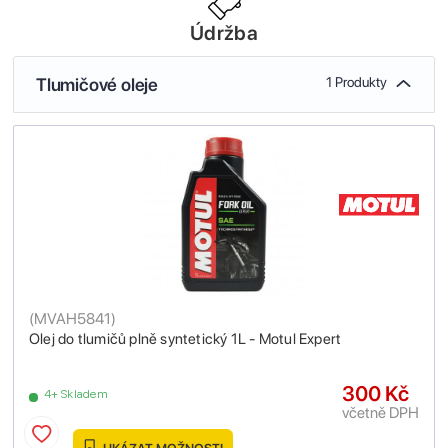
Údržba
Tlumičové oleje
1 Produkty
(
MVAH5841
)
Olej do tlumičů plně syntetický 1L - Motul Expert
300 Kč
4+ Skladem
včetně DPH