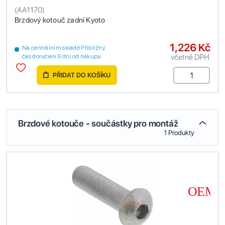
(
AA1170
)
Brzdový kotouč zadní Kyoto
1,226 Kč
Na centrálním skladě Přibližný
včetně DPH
čas doručení 9 dní od nákupu
PŘIDAT DO KOŠÍKU
Brzdové kotouče - součástky pro montáž
1 Produkty