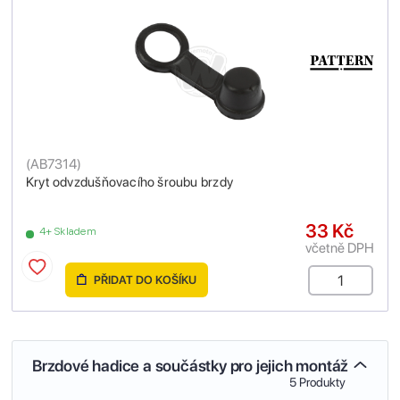
(
AB7314
)
Kryt odvzdušňovacího šroubu brzdy
33 Kč
4+ Skladem
včetně DPH
PŘIDAT DO KOŠÍKU
Brzdové hadice a součástky pro jejich montáž
5 Produkty