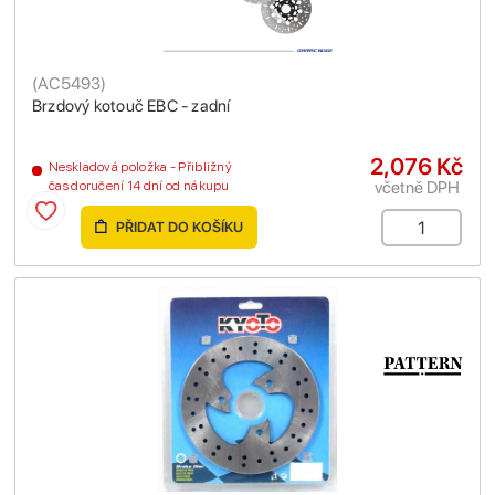
(
AC5493
)
Brzdový kotouč EBC - zadní
2,076 Kč
Neskladová položka - Přibližný
včetně DPH
čas doručení 14 dní od nákupu
PŘIDAT DO KOŠÍKU