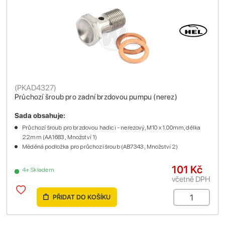
(
PKAD4327
)
Průchozí šroub pro zadní brzdovou pumpu (nerez)
Sada obsahuje:
Průchozí šroub pro brzdovou hadici - nerezový, M10 x 1.00mm, délka
22mm (AA1683 , Množství 1)
Měděná podložka pro průchozí šroub (AB7343 , Množství 2)
101 Kč
4+ Skladem
včetně DPH
PŘIDAT DO KOŠÍKU