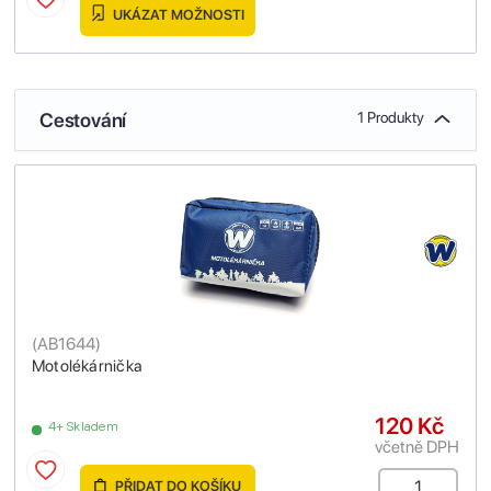
UKÁZAT MOŽNOSTI
Cestování
1 Produkty
(
AB1644
)
Motolékárnička
120 Kč
4+ Skladem
včetně DPH
PŘIDAT DO KOŠÍKU