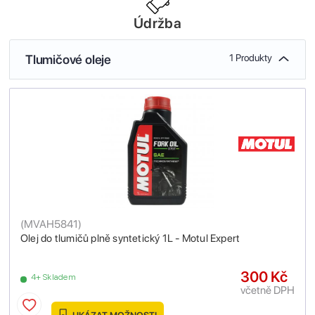
Údržba
Tlumičové oleje
1 Produkty
(
MVAH5841
)
Olej do tlumičů plně syntetický 1L - Motul Expert
300 Kč
4+ Skladem
včetně DPH