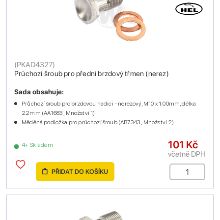
(
PKAD4327
)
Průchozí šroub pro přední brzdový třmen (nerez)
Sada obsahuje:
Průchozí šroub pro brzdovou hadici - nerezový, M10 x 1.00mm, délka
22mm (AA1683 , Množství 1)
Měděná podložka pro průchozí šroub (AB7343 , Množství 2)
101 Kč
4+ Skladem
včetně DPH
PŘIDAT DO KOŠÍKU