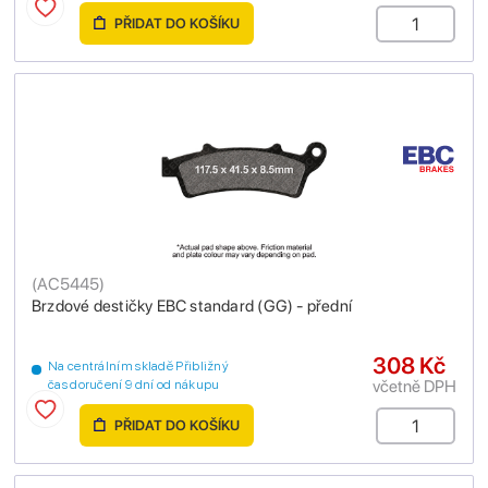
PŘIDAT DO KOŠÍKU
(
AC5445
)
Brzdové destičky EBC standard (GG) - přední
308 Kč
Na centrálním skladě Přibližný
včetně DPH
čas doručení 9 dní od nákupu
PŘIDAT DO KOŠÍKU