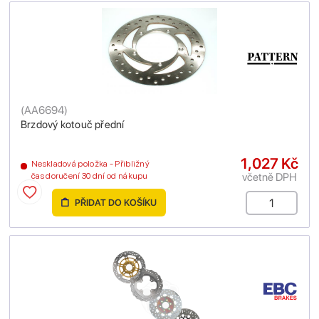
(
AA6694
)
Brzdový kotouč přední
1,027 Kč
Neskladová položka - Přibližný
včetně DPH
čas doručení 30 dní od nákupu
PŘIDAT DO KOŠÍKU