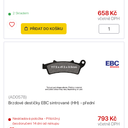
658 Kč
2 Skladem
včetně DPH
PŘIDAT DO KOŠÍKU
(
AD0578
)
Brzdové destičky EBC sintrované (HH) - přední
793 Kč
Neskladová položka - Přibližný
včetně DPH
čas doručení 14 dní od nákupu