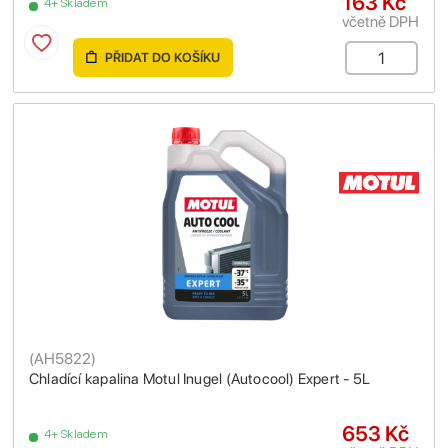
163 Kč
4+ Skladem
včetně DPH
PŘIDAT DO KOŠÍKU
(
AH5822
)
Chladící kapalina Motul Inugel (Autocool) Expert - 5L
653 Kč
4+ Skladem