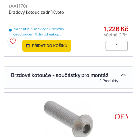
(
AA1170
)
Brzdový kotouč zadní Kyoto
1,226 Kč
Na centrálním skladě Přibližný
včetně DPH
čas doručení 9 dní od nákupu
PŘIDAT DO KOŠÍKU
Brzdové kotouče - součástky pro montáž
1 Produkty