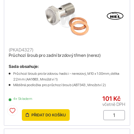
(
PKAD4327
)
Průchozí šroub pro zadní brzdový třmen (nerez)
Sada obsahuje:
Průchozí šroub pro brzdovou hadici - nerezový, M10 x 1.00mm, délka
22mm (AA1683 , Množství 1)
Měděná podložka pro průchozí šroub (AB7343 , Množství 2)
101 Kč
4+ Skladem
včetně DPH
PŘIDAT DO KOŠÍKU