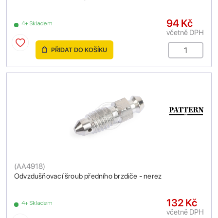
94 Kč
4+ Skladem
včetně DPH
PŘIDAT DO KOŠÍKU
(
AA4918
)
Odvzdušňovací šroub předního brzdiče - nerez
132 Kč
4+ Skladem
včetně DPH