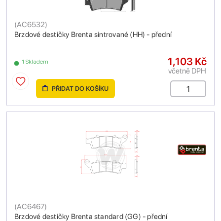
(
AC6532
)
Brzdové destičky Brenta sintrované (HH) - přední
1,103 Kč
1 Skladem
včetně DPH
PŘIDAT DO KOŠÍKU
(
AC6467
)
Brzdové destičky Brenta standard (GG) - přední