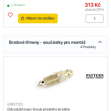
313 Kč
2 Skladem
včetně DPH
PŘIDAT DO KOŠÍKU
Brzdové třmeny - součástky pro montáž
4 Produkty
(
AB5732
)
Odvzdušňovací šroub předního brzdiče