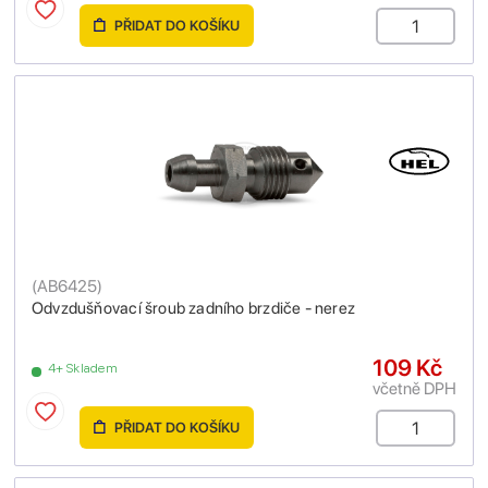
PŘIDAT DO KOŠÍKU
(
AB6425
)
Odvzdušňovací šroub zadního brzdiče - nerez
109 Kč
4+ Skladem
včetně DPH
PŘIDAT DO KOŠÍKU