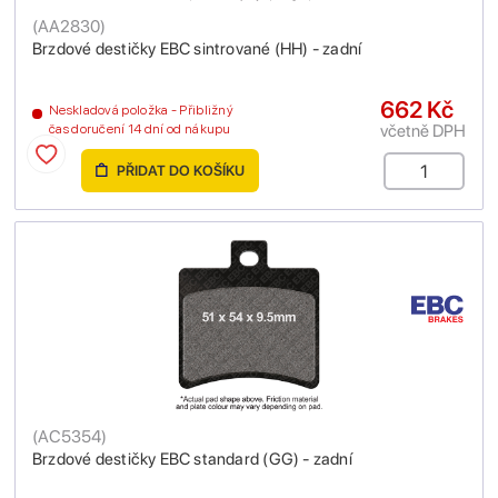
(
AA2830
)
Brzdové destičky EBC sintrované (HH) - zadní
662 Kč
Neskladová položka - Přibližný
včetně DPH
čas doručení 14 dní od nákupu
PŘIDAT DO KOŠÍKU
(
AC5354
)
Brzdové destičky EBC standard (GG) - zadní