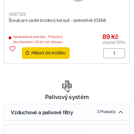
(
AI9730
)
Šroub pro zadní brzdový kotouč - jednotlivě (OEM)
89 Kč
Neskladová položka - Přibližný
včetně DPH
čas doručení 23 dní od nákupu
PŘIDAT DO KOŠÍKU
Palivový systém
Vzduchové a palivové filtry
3 Produkty