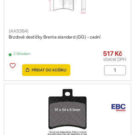
(
AA5364
)
Brzdové destičky Brenta standard (GG) - zadní
517 Kč
2 Skladem
včetně DPH
PŘIDAT DO KOŠÍKU