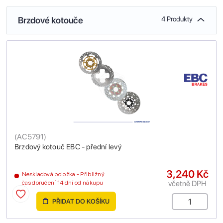
Brzdové kotouče
4 Produkty
(
AC5791
)
Brzdový kotouč EBC - přední levý
3,240 Kč
Neskladová položka - Přibližný
včetně DPH
čas doručení 14 dní od nákupu
PŘIDAT DO KOŠÍKU