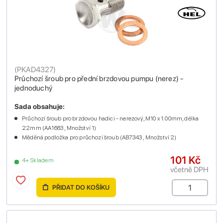
(
PKAD4327
)
Průchozí šroub pro přední brzdovou pumpu (nerez) -
jednoduchý
Sada obsahuje:
Průchozí šroub pro brzdovou hadici - nerezový, M10 x 1.00mm, délka
22mm (AA1683 , Množství 1)
Měděná podložka pro průchozí šroub (AB7343 , Množství 2)
101 Kč
4+ Skladem
včetně DPH
PŘIDAT DO KOŠÍKU