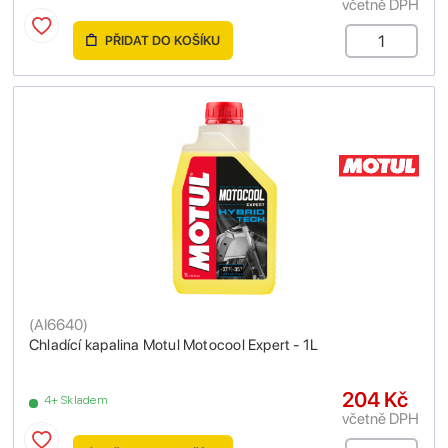
včetně DPH
PŘIDAT DO KOŠÍKU
(
AI6640
)
Chladící kapalina Motul Motocool Expert - 1L
204 Kč
4+ Skladem
včetně DPH