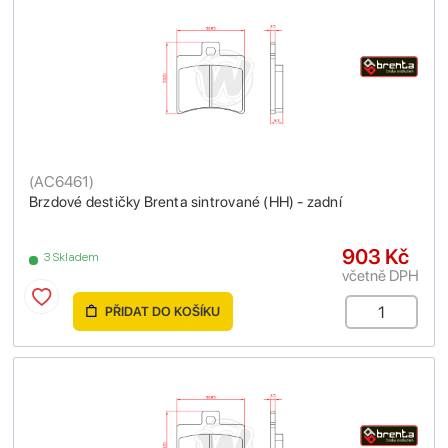
(
AC6461
)
Brzdové destičky Brenta sintrované (HH) - zadní
903 Kč
3 Skladem
včetně DPH
PŘIDAT DO KOŠÍKU