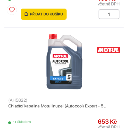
včetně DPH
PŘIDAT DO KOŠÍKU
(
AH5822
)
Chladící kapalina Motul Inugel (Autocool) Expert - 5L
653 Kč
4+ Skladem
včetně DPH