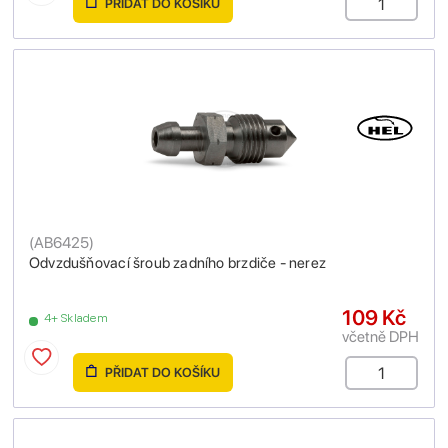
PŘIDAT DO KOŠÍKU
(
AB6425
)
Odvzdušňovací šroub zadního brzdiče - nerez
109 Kč
4+ Skladem
včetně DPH
PŘIDAT DO KOŠÍKU