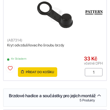
(
AB7314
)
Kryt odvzdušňovacího šroubu brzdy
33 Kč
4+ Skladem
včetně DPH
PŘIDAT DO KOŠÍKU
Brzdové hadice a součástky pro jejich montáž
5 Produkty