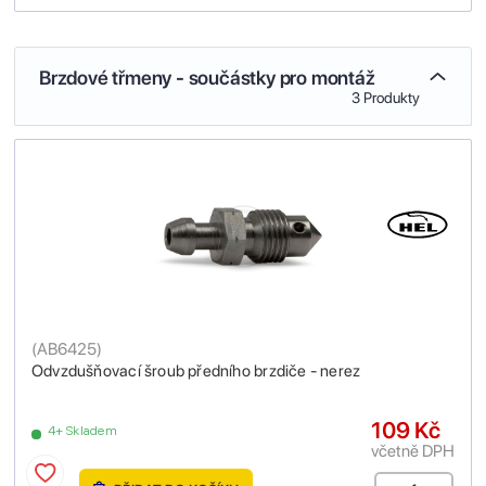
Brzdové třmeny - součástky pro montáž
3 Produkty
(
AB6425
)
Odvzdušňovací šroub předního brzdiče - nerez
109 Kč
4+ Skladem
včetně DPH