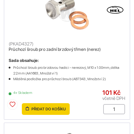
(
PKAD4327
)
Průchozí šroub pro zadní brzdový třmen (nerez)
Sada obsahuje:
Průchozí šroub pro brzdovou hadici - nerezový, M10 x 1.00mm, délka
22mm (AA1683 , Množství 1)
Měděná podložka pro průchozí šroub (AB7343 , Množství 2)
101 Kč
4+ Skladem
včetně DPH
PŘIDAT DO KOŠÍKU