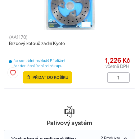
(
AA1170
)
Brzdový kotouč zadní Kyoto
1,226 Kč
Na centrálním skladě Přibližný
včetně DPH
čas doručení 9 dní od nákupu
PŘIDAT DO KOŠÍKU
Palivový systém
Vzduchové a palivové filtry
2 Produkty