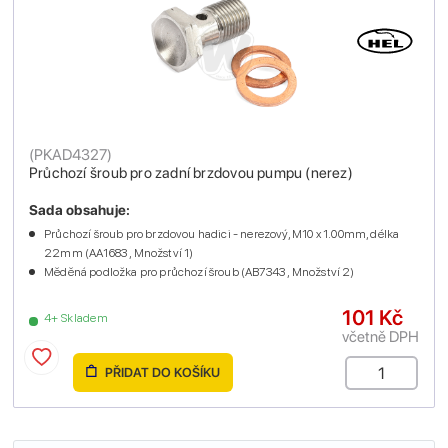
(
PKAD4327
)
Průchozí šroub pro zadní brzdovou pumpu (nerez)
Sada obsahuje:
Průchozí šroub pro brzdovou hadici - nerezový, M10 x 1.00mm, délka
22mm (AA1683 , Množství 1)
Měděná podložka pro průchozí šroub (AB7343 , Množství 2)
101 Kč
4+ Skladem
včetně DPH
PŘIDAT DO KOŠÍKU