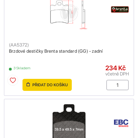
(
AA5372
)
Brzdové destičky Brenta standard (GG) - zadní
234 Kč
3 Skladem
včetně DPH
PŘIDAT DO KOŠÍKU