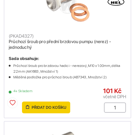
(
PKAD4327
)
Průchozí šroub pro přední brzdovou pumpu (nerez) -
jednoduchý
Sada obsahuje:
Průchozí šroub pro brzdovou hadici - nerezový, M10 x 1.00mm, délka
22mm (AA1683 , Množství 1)
Měděná podložka pro průchozí šroub (AB7343 , Množství 2)
101 Kč
4+ Skladem
včetně DPH
PŘIDAT DO KOŠÍKU