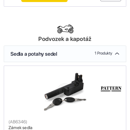
Podvozek a kapotáž
Sedla a potahy sedel
1 Produkty
(
AB6346
)
Zámek sedla