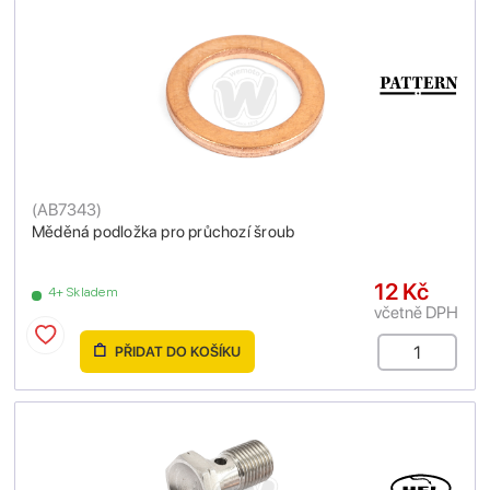
(
AB7343
)
Měděná podložka pro průchozí šroub
12 Kč
4+ Skladem
včetně DPH
PŘIDAT DO KOŠÍKU