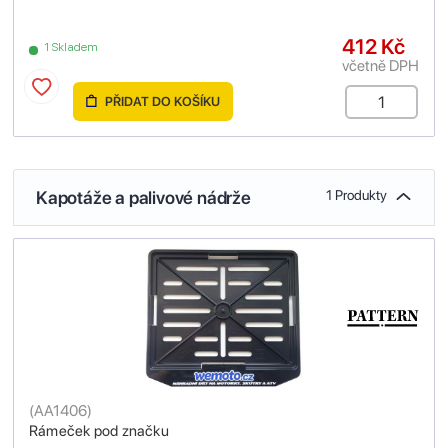
412 Kč
1 Skladem
včetně DPH
PŘIDAT DO KOŠÍKU
Kapotáže a palivové nádrže
1 Produkty
(
AA1406
)
Rámeček pod značku