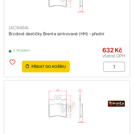
(
AC6464
)
Brzdové destičky Brenta sintrované (HH) - přední
632 Kč
2 Skladem
včetně DPH
PŘIDAT DO KOŠÍKU