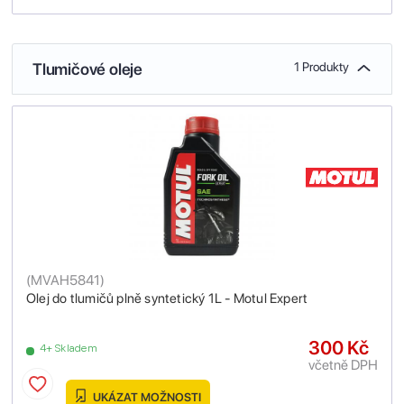
Tlumičové oleje
1 Produkty
(
MVAH5841
)
Olej do tlumičů plně syntetický 1L - Motul Expert
300 Kč
4+ Skladem
včetně DPH
UKÁZAT MOŽNOSTI