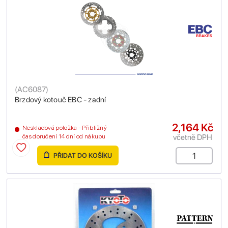
(
AC6087
)
Brzdový kotouč EBC - zadní
2,164 Kč
Neskladová položka - Přibližný
včetně DPH
čas doručení 14 dní od nákupu
PŘIDAT DO KOŠÍKU