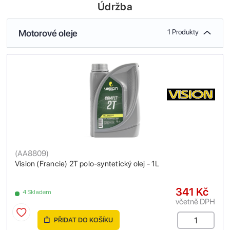
Údržba
Motorové oleje
1 Produkty
(
AA8809
)
Vision (Francie) 2T polo-syntetický olej - 1L
341 Kč
4 Skladem
včetně DPH
PŘIDAT DO KOŠÍKU