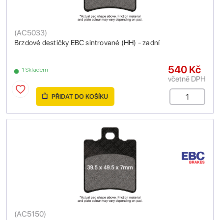
(
AC5033
)
Brzdové destičky EBC sintrované (HH) - zadní
540 Kč
1 Skladem
včetně DPH
PŘIDAT DO KOŠÍKU
(
AC5150
)