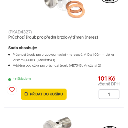
(
PKAD4327
)
Průchozí šroub pro přední brzdový třmen (nerez)
Sada obsahuje:
Průchozí šroub pro brzdovou hadici - nerezový, M10 x 1.00mm, délka
22mm (AA1683 , Množství 1)
Měděná podložka pro průchozí šroub (AB7343 , Množství 2)
101 Kč
4+ Skladem
včetně DPH
PŘIDAT DO KOŠÍKU