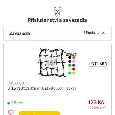
Příslušenství a zavazadla
Zavazadla
1 Produkty
(
MVAE6923
)
Síťka (300x300mm, 6 plastových háčků)
123 Kč
3 Skladem
včetně DPH