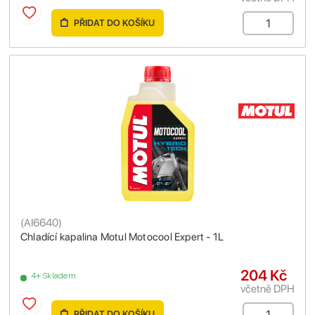
PŘIDAT DO KOŠÍKU
(
AI6640
)
Chladící kapalina Motul Motocool Expert - 1L
204 Kč
4+ Skladem
včetně DPH
PŘIDAT DO KOŠÍKU