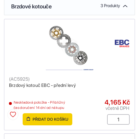
Brzdové kotouče
3 Produkty
(
AC5925
)
Brzdový kotouč EBC - přední levý
4,165 Kč
Neskladová položka - Přibližný
včetně DPH
čas doručení 14 dní od nákupu
PŘIDAT DO KOŠÍKU