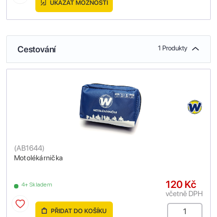
UKÁZAT MOŽNOSTI
Cestování
1 Produkty
(
AB1644
)
Motolékárnička
120 Kč
4+ Skladem
včetně DPH
PŘIDAT DO KOŠÍKU