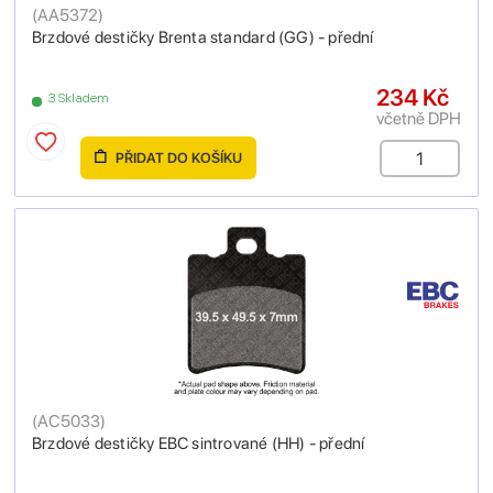
(
AA5372
)
Brzdové destičky Brenta standard (GG) - přední
234 Kč
3 Skladem
včetně DPH
PŘIDAT DO KOŠÍKU
(
AC5033
)
Brzdové destičky EBC sintrované (HH) - přední