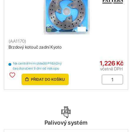
(
AA1170
)
Brzdový kotouč zadní Kyoto
1,226 Kč
Na centrálním skladě Přibližný
včetně DPH
čas doručení 9 dní od nákupu
PŘIDAT DO KOŠÍKU
Palivový systém