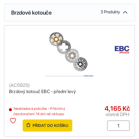
Brzdové kotouče
3 Produkty
(
AC5925
)
Brzdový kotouč EBC - přední levý
4,165 Kč
Neskladová položka - Přibližný
včetně DPH
čas doručení 14 dní od nákupu
PŘIDAT DO KOŠÍKU