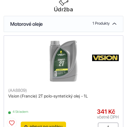
Údržba
Motorové oleje
1 Produkty
(
AA8809
)
Vision (Francie) 2T polo-syntetický olej - 1L
341 Kč
4 Skladem
včetně DPH