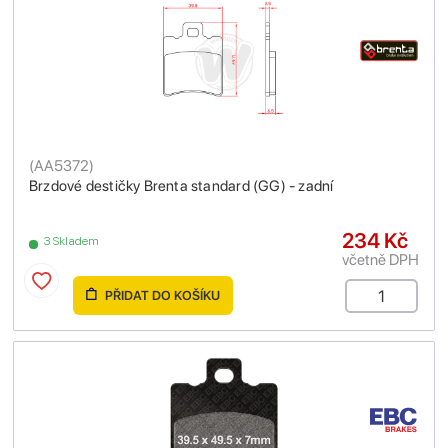
(
AA5372
)
Brzdové destičky Brenta standard (GG) - zadní
234 Kč
3 Skladem
včetně DPH
PŘIDAT DO KOŠÍKU