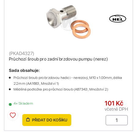
(
PKAD4327
)
Průchozí šroub pro zadní brzdovou pumpu (nerez)
Sada obsahuje:
Průchozí šroub pro brzdovou hadici - nerezový, M10 x 1.00mm, délka
22mm (AA1683 , Množství 1)
Měděná podložka pro průchozí šroub (AB7343 , Množství 2)
101 Kč
4+ Skladem
včetně DPH
PŘIDAT DO KOŠÍKU