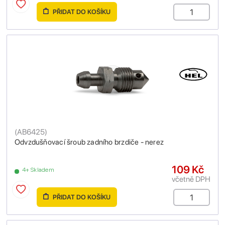
PŘIDAT DO KOŠÍKU
(
AB6425
)
Odvzdušňovací šroub zadního brzdiče - nerez
109 Kč
4+ Skladem
včetně DPH
PŘIDAT DO KOŠÍKU