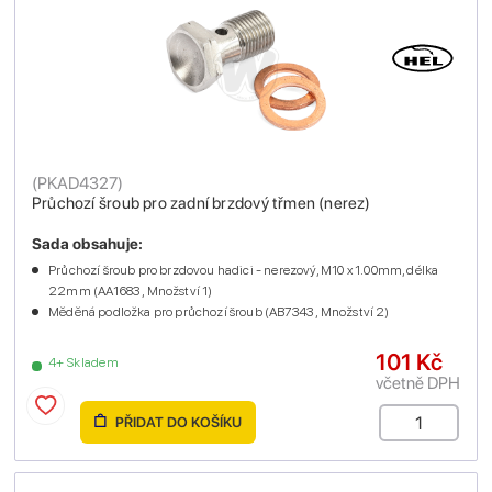
(
PKAD4327
)
Průchozí šroub pro zadní brzdový třmen (nerez)
Sada obsahuje:
Průchozí šroub pro brzdovou hadici - nerezový, M10 x 1.00mm, délka
22mm (AA1683 , Množství 1)
Měděná podložka pro průchozí šroub (AB7343 , Množství 2)
101 Kč
4+ Skladem
včetně DPH
PŘIDAT DO KOŠÍKU