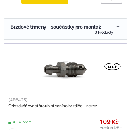
Brzdové třmeny - součástky pro montáž
3 Produkty
(
AB6425
)
Odvzdušňovací šroub předního brzdiče - nerez
109 Kč
4+ Skladem
včetně DPH