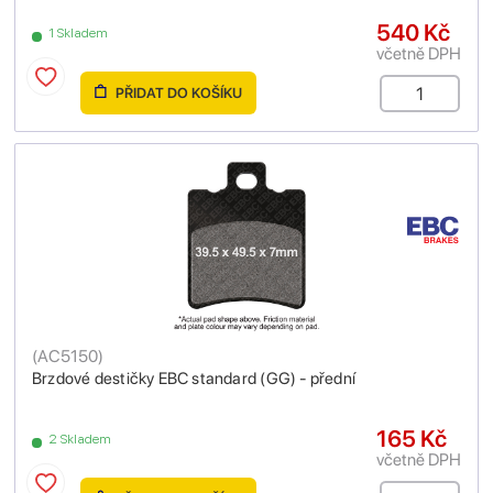
540 Kč
1 Skladem
včetně DPH
PŘIDAT DO KOŠÍKU
(
AC5150
)
Brzdové destičky EBC standard (GG) - přední
165 Kč
2 Skladem
včetně DPH