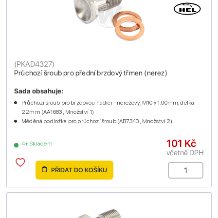
(
PKAD4327
)
Průchozí šroub pro přední brzdový třmen (nerez)
Sada obsahuje:
Průchozí šroub pro brzdovou hadici - nerezový, M10 x 1.00mm, délka
22mm (AA1683 , Množství 1)
Měděná podložka pro průchozí šroub (AB7343 , Množství 2)
101 Kč
4+ Skladem
včetně DPH
PŘIDAT DO KOŠÍKU