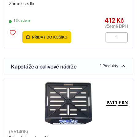
Zámek sedla
412 Kč
1 Skladem
včetně DPH
PŘIDAT DO KOŠÍKU
Kapotáže a palivové nádrže
1 Produkty
(
AA1406
)