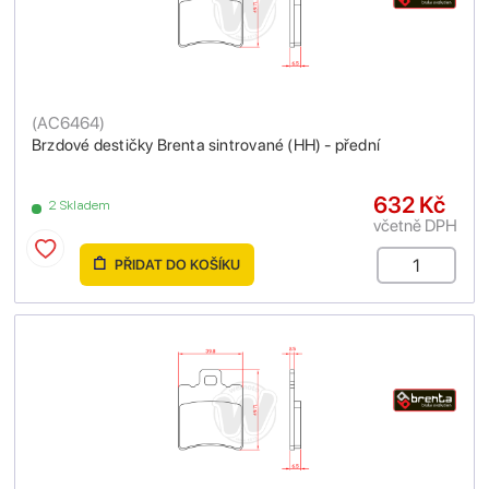
(
AC6464
)
Brzdové destičky Brenta sintrované (HH) - přední
632 Kč
2 Skladem
včetně DPH
PŘIDAT DO KOŠÍKU