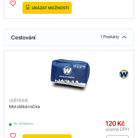
UKÁZAT MOŽNOSTI
Cestování
1 Produkty
(
AB1644
)
Motolékárnička
120 Kč
4+ Skladem
včetně DPH