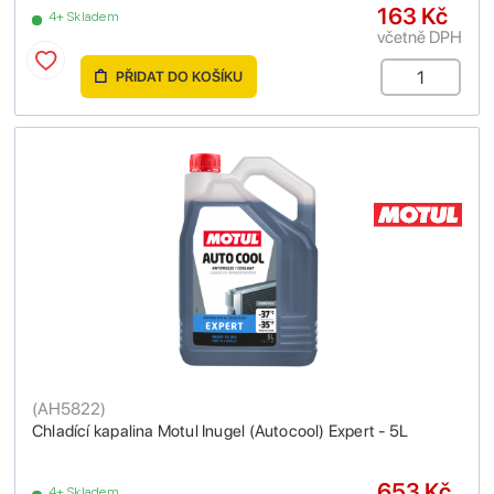
163 Kč
4+ Skladem
včetně DPH
PŘIDAT DO KOŠÍKU
(
AH5822
)
Chladící kapalina Motul Inugel (Autocool) Expert - 5L
653 Kč
4+ Skladem