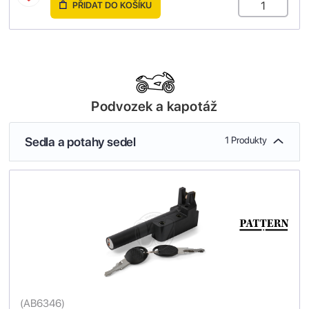
PŘIDAT DO KOŠÍKU
Podvozek a kapotáž
Sedla a potahy sedel
1 Produkty
(
AB6346
)