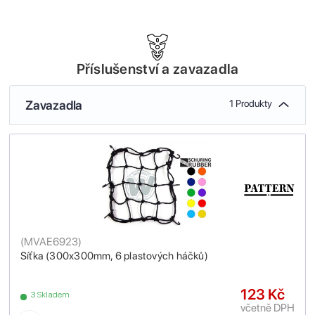
Příslušenství a zavazadla
Zavazadla
1 Produkty
(
MVAE6923
)
Síťka (300x300mm, 6 plastových háčků)
123 Kč
3 Skladem
včetně DPH