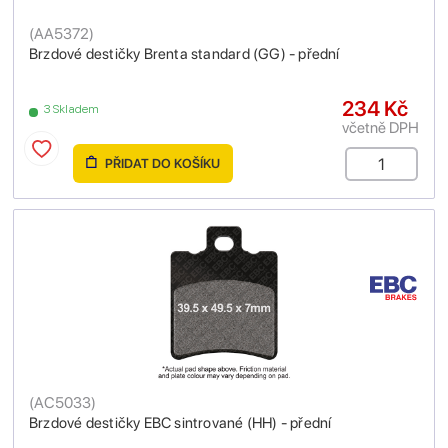
(
AA5372
)
Brzdové destičky Brenta standard (GG) - přední
234 Kč
3 Skladem
včetně DPH
PŘIDAT DO KOŠÍKU
(
AC5033
)
Brzdové destičky EBC sintrované (HH) - přední