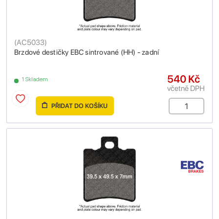
(
AC5033
)
Brzdové destičky EBC sintrované (HH) - zadní
540 Kč
1 Skladem
včetně DPH
PŘIDAT DO KOŠÍKU