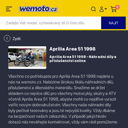
0
Zpět
Aprilia Area 51 1998
Aprilia Area 51 1998 – Náhradní díly a
příslušenství online
Všechno co potřebujete pro Aprilia Area 51 1998 najdete u
nás na wemoto.cz. Nabízíme širokou škálu náhradních dílů,
příslušenství a dílenského materiálu. Snažíme se držet
skladem co nejvíce dílů pro všechny motocykly, skútry a ATV
včetně Aprilia Area 51 1998, abyste mohli co nejdříve vyrazit
vstříc novým dobrodružstvím. Všechny naše náhradní díly
byly pečlivě testovány a jsou té nejvyšší kvality. Vždy dbáme
na bezpečnost našich zákazníků. V případě jakýchkoliv
dotazů nás neváhejte kontaktovat, vždy vám rádi pomůžeme.