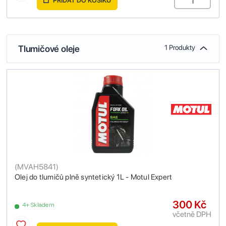
PŘIDAT DO KOŠÍKU
Tlumičové oleje
1 Produkty
(
MVAH5841
)
Olej do tlumičů plně syntetický 1L - Motul Expert
300 Kč
4+ Skladem
včetně DPH