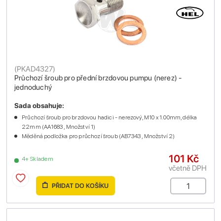
(
PKAD4327
)
Průchozí šroub pro přední brzdovou pumpu (nerez) -
jednoduchý
Sada obsahuje:
Průchozí šroub pro brzdovou hadici - nerezový, M10 x 1.00mm, délka
22mm (AA1683 , Množství 1)
Měděná podložka pro průchozí šroub (AB7343 , Množství 2)
101 Kč
4+ Skladem
včetně DPH
PŘIDAT DO KOŠÍKU