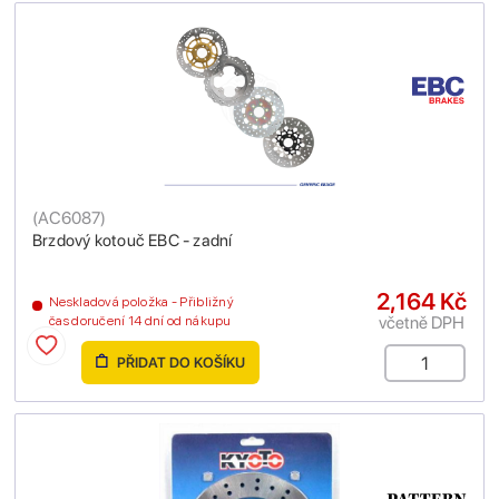
(
AC6087
)
Brzdový kotouč EBC - zadní
2,164 Kč
Neskladová položka - Přibližný
včetně DPH
čas doručení 14 dní od nákupu
PŘIDAT DO KOŠÍKU