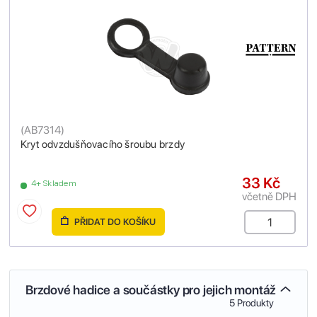
(
AB7314
)
Kryt odvzdušňovacího šroubu brzdy
33 Kč
4+ Skladem
včetně DPH
PŘIDAT DO KOŠÍKU
Brzdové hadice a součástky pro jejich montáž
5 Produkty