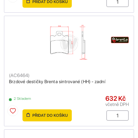
PŘIDAT DO KOŠÍKU
(
AC6464
)
Brzdové destičky Brenta sintrované (HH) - zadní
632 Kč
2 Skladem
včetně DPH
PŘIDAT DO KOŠÍKU