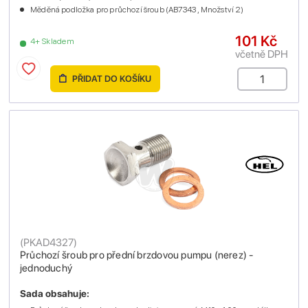
Měděná podložka pro průchozí šroub (AB7343 , Množství 2)
101 Kč
4+ Skladem
včetně DPH
PŘIDAT DO KOŠÍKU
(
PKAD4327
)
Průchozí šroub pro přední brzdovou pumpu (nerez) -
jednoduchý
Sada obsahuje: