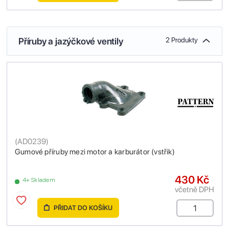
Příruby a jazýčkové ventily
2 Produkty
(
AD0239
)
Gumové příruby mezi motor a karburátor (vstřik)
430 Kč
4+ Skladem
včetně DPH
PŘIDAT DO KOŠÍKU