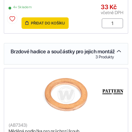
33 Kč
4+ Skladem
včetně DPH
PŘIDAT DO KOŠÍKU
Brzdové hadice a součástky pro jejich montáž
3 Produkty
(
AB7343
)
Měděná podložka pro průchozí šroub