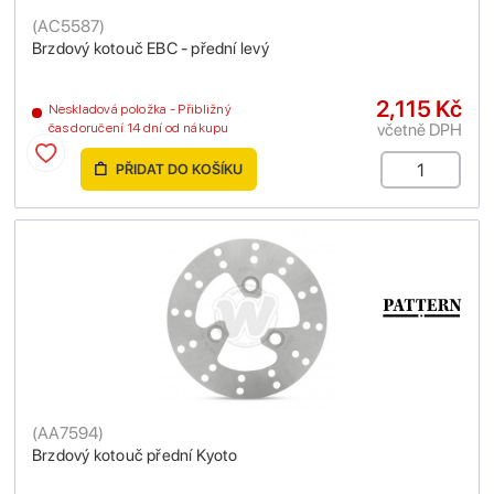
(
AC5587
)
Brzdový kotouč EBC - přední levý
2,115 Kč
Neskladová položka - Přibližný
včetně DPH
čas doručení 14 dní od nákupu
PŘIDAT DO KOŠÍKU
(
AA7594
)
Brzdový kotouč přední Kyoto