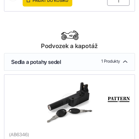
PŘIDAT DO KOŠÍKU
Podvozek a kapotáž
Sedla a potahy sedel
1 Produkty
(
AB6346
)