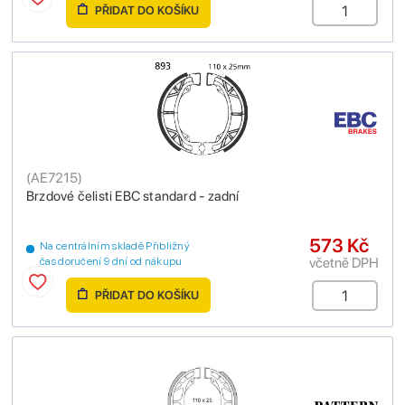
PŘIDAT DO KOŠÍKU
(
AE7215
)
Brzdové čelisti EBC standard - zadní
573 Kč
Na centrálním skladě Přibližný
včetně DPH
čas doručení 9 dní od nákupu
PŘIDAT DO KOŠÍKU