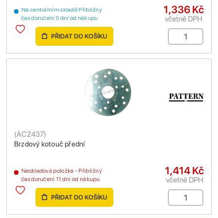
1,336 Kč
Na centrálním skladě Přibližný
včetně DPH
čas doručení 9 dní od nákupu
PŘIDAT DO KOŠÍKU
(
AC2437
)
Brzdový kotouč přední
1,414 Kč
Neskladová položka - Přibližný
včetně DPH
čas doručení 11 dní od nákupu
PŘIDAT DO KOŠÍKU