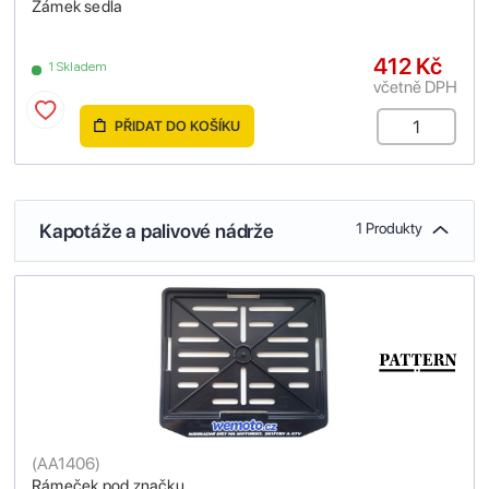
Zámek sedla
412 Kč
1 Skladem
včetně DPH
PŘIDAT DO KOŠÍKU
Kapotáže a palivové nádrže
1 Produkty
(
AA1406
)
Rámeček pod značku