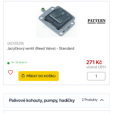
(
AD3529
)
Jazýčkový ventil (Reed Valve) - Standard
271 Kč
4+ Skladem
včetně DPH
PŘIDAT DO KOŠÍKU
Palivové kohouty, pumpy, hadičky
2 Produkty