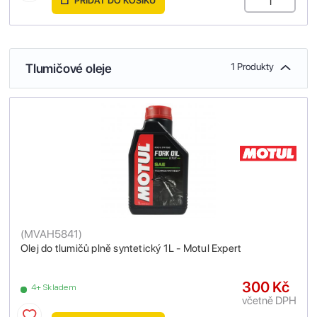
PŘIDAT DO KOŠÍKU
Tlumičové oleje
1 Produkty
(
MVAH5841
)
Olej do tlumičů plně syntetický 1L - Motul Expert
300 Kč
4+ Skladem
včetně DPH