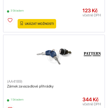
123 Kč
3 Skladem
včetně DPH
UKÁZAT MOŽNOSTI
(
AA4189
)
Zámek zavazadlové přihrádky
344 Kč
1 Skladem
včetně DPH