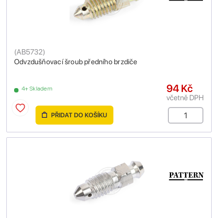
(
AB5732
)
Odvzdušňovací šroub předního brzdiče
94 Kč
4+ Skladem
včetně DPH
PŘIDAT DO KOŠÍKU