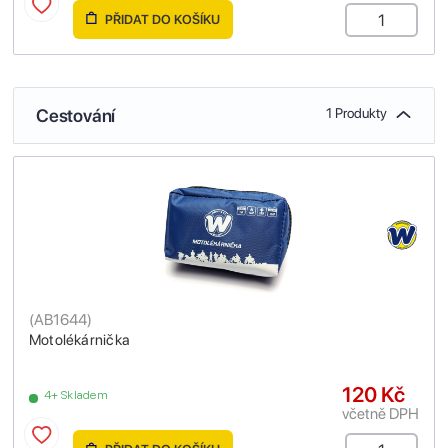
PŘIDAT DO KOŠÍKU
Cestování
1 Produkty
(
AB1644
)
Motolékárnička
120 Kč
4+ Skladem
včetně DPH