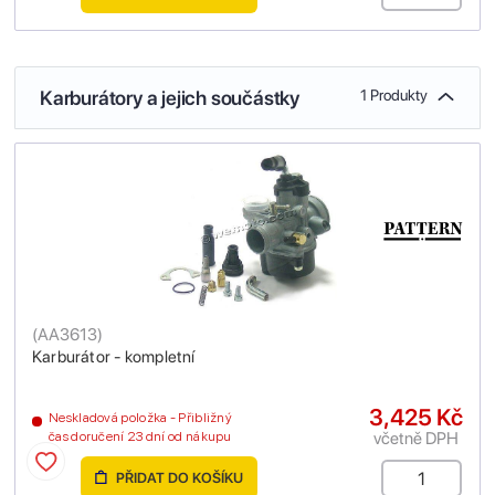
Karburátory a jejich součástky
1 Produkty
(
AA3613
)
Karburátor - kompletní
3,425 Kč
Neskladová položka - Přibližný
včetně DPH
čas doručení 23 dní od nákupu
PŘIDAT DO KOŠÍKU