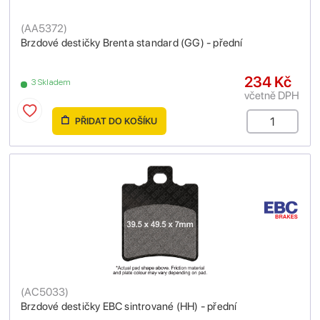
(
AA5372
)
Brzdové destičky Brenta standard (GG) - přední
234 Kč
3 Skladem
včetně DPH
PŘIDAT DO KOŠÍKU
(
AC5033
)
Brzdové destičky EBC sintrované (HH) - přední