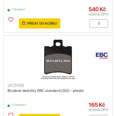
540 Kč
1 Skladem
včetně DPH
PŘIDAT DO KOŠÍKU
(
AC5150
)
Brzdové destičky EBC standard (GG) - přední
165 Kč
2 Skladem
včetně DPH