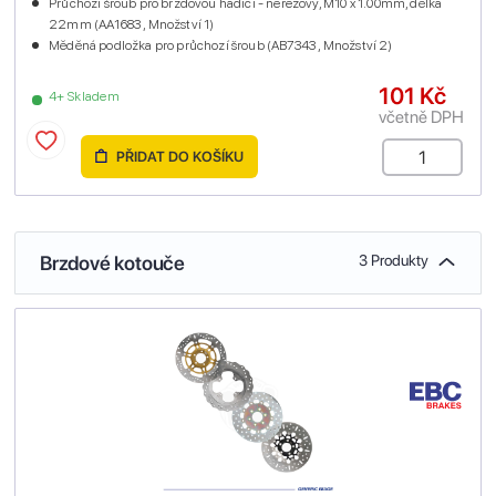
Průchozí šroub pro brzdovou hadici - nerezový, M10 x 1.00mm, délka
22mm (AA1683 , Množství 1)
Měděná podložka pro průchozí šroub (AB7343 , Množství 2)
101 Kč
4+ Skladem
včetně DPH
PŘIDAT DO KOŠÍKU
Brzdové kotouče
3 Produkty