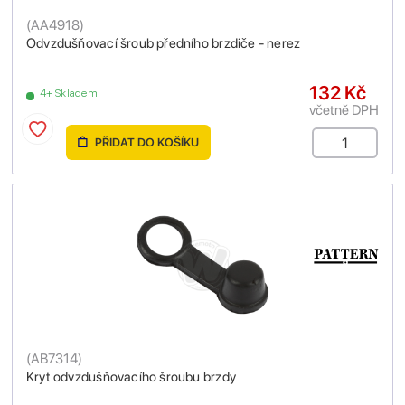
(
AA4918
)
Odvzdušňovací šroub předního brzdiče - nerez
132 Kč
4+ Skladem
včetně DPH
PŘIDAT DO KOŠÍKU
(
AB7314
)
Kryt odvzdušňovacího šroubu brzdy