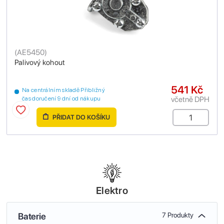
(
AE5450
)
Palivový kohout
541 Kč
Na centrálním skladě Přibližný
včetně DPH
čas doručení 9 dní od nákupu
PŘIDAT DO KOŠÍKU
Elektro
Baterie
7 Produkty