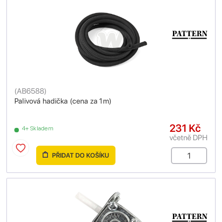
(
AB6588
)
Palivová hadička (cena za 1m)
231 Kč
4+ Skladem
včetně DPH
PŘIDAT DO KOŠÍKU