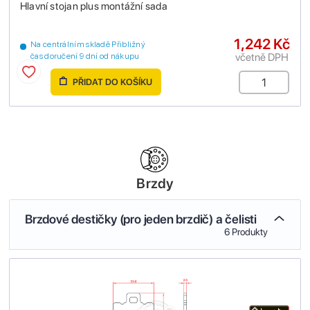
Hlavní stojan plus montážní sada
1,242 Kč
Na centrálním skladě Přibližný
včetně DPH
čas doručení 9 dní od nákupu
PŘIDAT DO KOŠÍKU
Brzdy
Brzdové destičky (pro jeden brzdič) a čelisti
6 Produkty