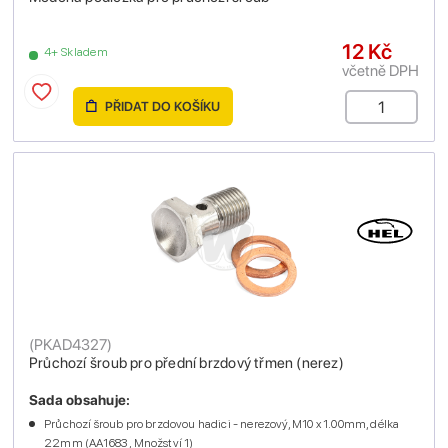
12 Kč
4+ Skladem
včetně DPH
PŘIDAT DO KOŠÍKU
(
PKAD4327
)
Průchozí šroub pro přední brzdový třmen (nerez)
Sada obsahuje:
Průchozí šroub pro brzdovou hadici - nerezový, M10 x 1.00mm, délka
22mm (AA1683 , Množství 1)