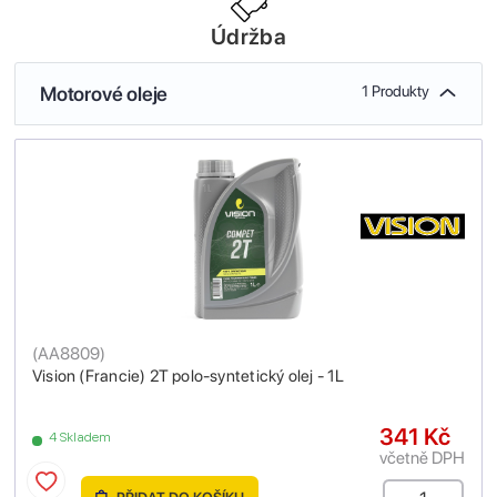
Údržba
Motorové oleje
1 Produkty
(
AA8809
)
Vision (Francie) 2T polo-syntetický olej - 1L
341 Kč
4 Skladem
včetně DPH