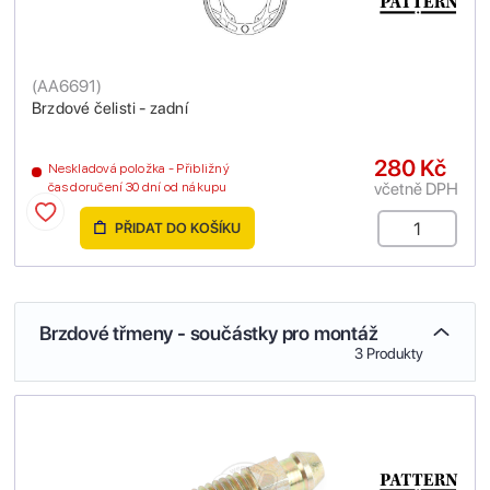
(
AA6691
)
Brzdové čelisti - zadní
280 Kč
Neskladová položka - Přibližný
včetně DPH
čas doručení 30 dní od nákupu
PŘIDAT DO KOŠÍKU
Brzdové třmeny - součástky pro montáž
3 Produkty