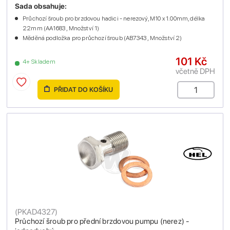
Sada obsahuje:
Průchozí šroub pro brzdovou hadici - nerezový, M10 x 1.00mm, délka
22mm (AA1683 , Množství 1)
Měděná podložka pro průchozí šroub (AB7343 , Množství 2)
101 Kč
4+ Skladem
včetně DPH
PŘIDAT DO KOŠÍKU
(
PKAD4327
)
Průchozí šroub pro přední brzdovou pumpu (nerez) -