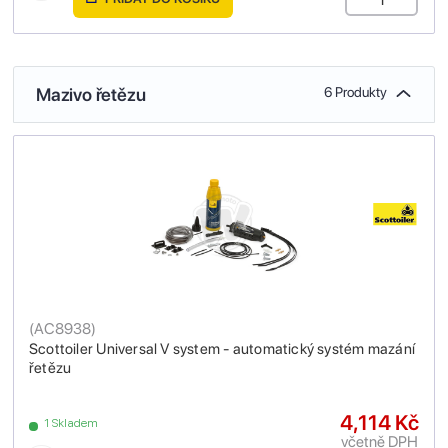
Mazivo řetězu
6 Produkty
(
AC8938
)
Scottoiler Universal V system - automatický systém mazání
řetězu
4,114 Kč
1 Skladem
včetně DPH