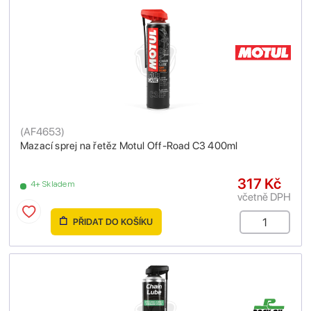
(
AF4653
)
Mazací sprej na řetěz Motul Off-Road C3 400ml
317 Kč
4+ Skladem
včetně DPH
PŘIDAT DO KOŠÍKU