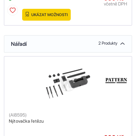
včetně DPH
UKÁZAT MOŽNOSTI
Nářadí
2 Produkty
(
AI8595
)
Nýtovačka řetězu