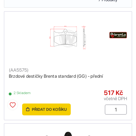
(
AA5575
)
Brzdové destičky Brenta standard (GG) - přední
517 Kč
2 Skladem
včetně DPH
PŘIDAT DO KOŠÍKU