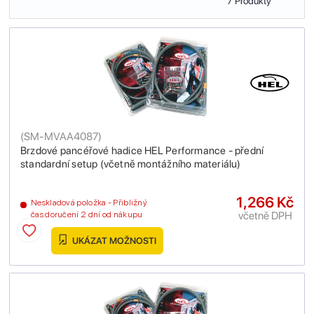
7 Produkty
(
SM-MVAA4087
)
Brzdové pancéřové hadice HEL Performance - přední
standardní setup (včetně montážního materiálu)
1,266 Kč
Neskladová položka - Přibližný
včetně DPH
čas doručení 2 dní od nákupu
UKÁZAT MOŽNOSTI