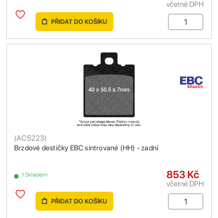
včetně DPH
PŘIDAT DO KOŠÍKU
(
AC5223
)
Brzdové destičky EBC sintrované (HH) - zadní
853 Kč
1 Skladem
včetně DPH
PŘIDAT DO KOŠÍKU