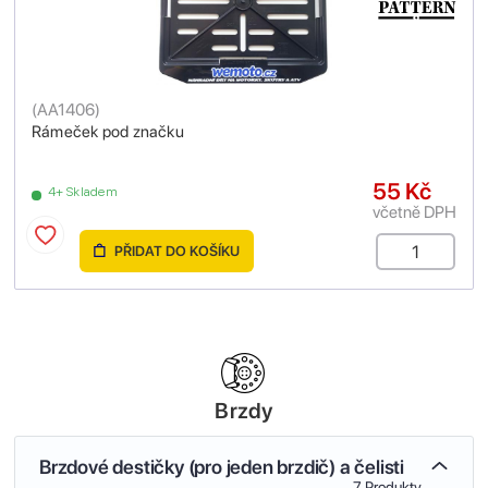
(
AA1406
)
Rámeček pod značku
55 Kč
4+ Skladem
včetně DPH
PŘIDAT DO KOŠÍKU
Brzdy
Brzdové destičky (pro jeden brzdič) a čelisti
7 Produkty