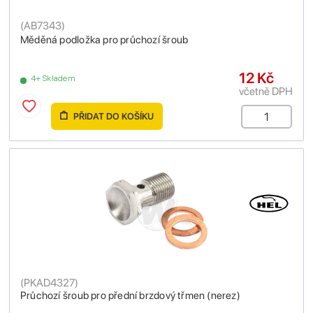
(
AB7343
)
Měděná podložka pro průchozí šroub
12 Kč
4+ Skladem
včetně DPH
PŘIDAT DO KOŠÍKU
(
PKAD4327
)
Průchozí šroub pro přední brzdový třmen (nerez)