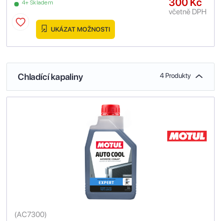
300 Kč
4+ Skladem
včetně DPH
UKÁZAT MOŽNOSTI
Chladící kapaliny
4 Produkty
(
AC7300
)