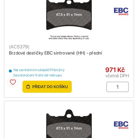
(
AC5379
)
Brzdové destičky EBC sintrované (HH) - přední
971 Kč
Na centrálním skladě Přibližný
včetně DPH
čas doručení 9 dní od nákupu
PŘIDAT DO KOŠÍKU