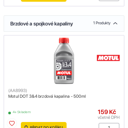
Brzdové a spojkové kapaliny
1 Produkty
(
AA8993
)
Motul DOT 3&4 brzdová kapalina - 500ml
159 Kč
4+ Skladem
včetně DPH
PŘIDAT DO KOŠÍKU