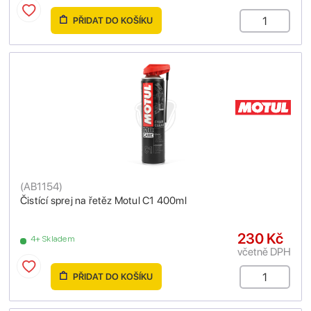
PŘIDAT DO KOŠÍKU
(
AB1154
)
Čistící sprej na řetěz Motul C1 400ml
230 Kč
4+ Skladem
včetně DPH
PŘIDAT DO KOŠÍKU