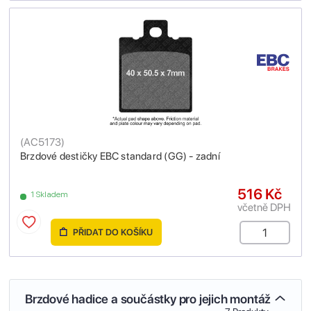
(
AC5173
)
Brzdové destičky EBC standard (GG) - zadní
516 Kč
1 Skladem
včetně DPH
PŘIDAT DO KOŠÍKU
Brzdové hadice a součástky pro jejich montáž