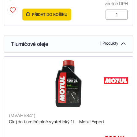
včetně DPH
PŘIDAT DO KOŠÍKU
Tlumičové oleje
1 Produkty
(
MVAH5841
)
Olej do tlumičů plně syntetický 1L - Motul Expert