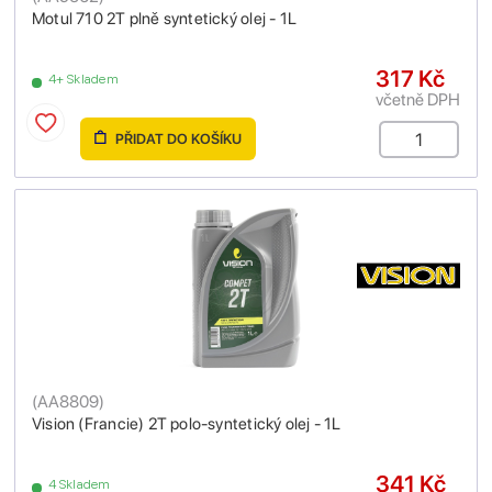
Motul 710 2T plně syntetický olej - 1L
317 Kč
4+ Skladem
včetně DPH
PŘIDAT DO KOŠÍKU
(
AA8809
)
Vision (Francie) 2T polo-syntetický olej - 1L
341 Kč
4 Skladem