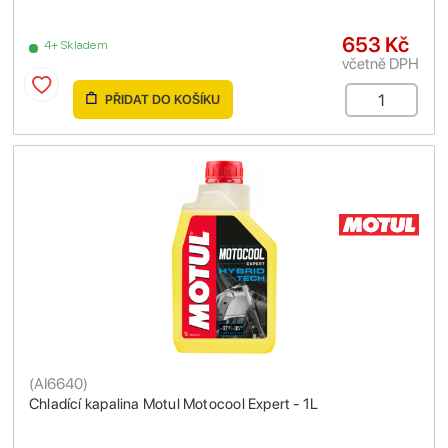
653 Kč
4+ Skladem
včetně DPH
PŘIDAT DO KOŠÍKU
(
AI6640
)
Chladící kapalina Motul Motocool Expert - 1L