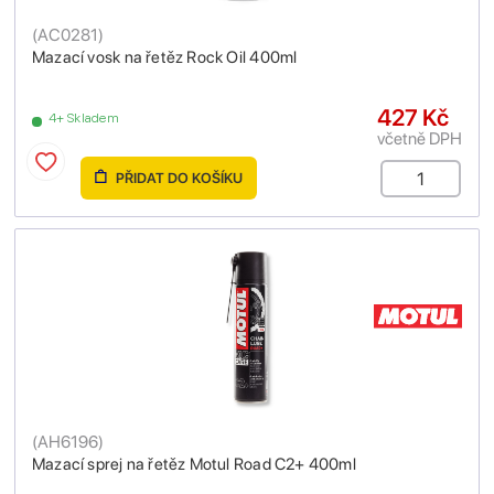
(
AC0281
)
Mazací vosk na řetěz Rock Oil 400ml
427 Kč
4+ Skladem
včetně DPH
PŘIDAT DO KOŠÍKU
(
AH6196
)
Mazací sprej na řetěz Motul Road C2+ 400ml