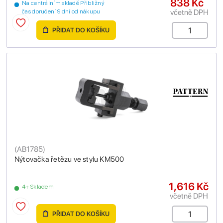
838 Kč
Na centrálním skladě Přibližný
včetně DPH
čas doručení 9 dní od nákupu
PŘIDAT DO KOŠÍKU
(
AB1785
)
Nýtovačka řetězu ve stylu KM500
1,616 Kč
4+ Skladem
včetně DPH
PŘIDAT DO KOŠÍKU