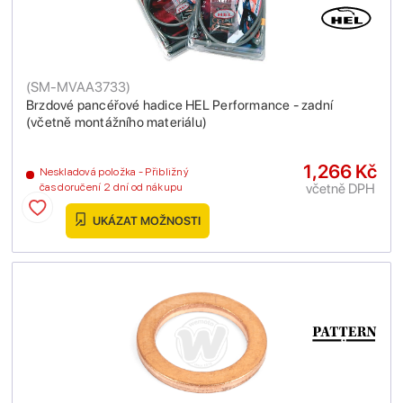
(
SM-MVAA3733
)
Brzdové pancéřové hadice HEL Performance - zadní
(včetně montážního materiálu)
1,266 Kč
Neskladová položka - Přibližný
včetně DPH
čas doručení 2 dní od nákupu
UKÁZAT MOŽNOSTI