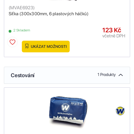
(
MVAE6923
)
Síťka (300x300mm, 6 plastových háčků)
123 Kč
2 Skladem
včetně DPH
UKÁZAT MOŽNOSTI
Cestování
1 Produkty