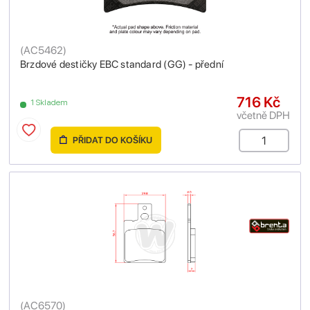
(
AC5462
)
Brzdové destičky EBC standard (GG) - přední
716 Kč
1 Skladem
včetně DPH
PŘIDAT DO KOŠÍKU
(
AC6570
)