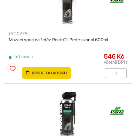
(
AC0278
)
Mazací sprej na řetěz Rock Oil Professional 600ml
546 Kč
4+ Skladem
včetně DPH
PŘIDAT DO KOŠÍKU