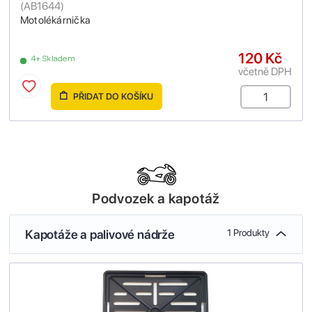
(
AB1644
)
Motolékárnička
120 Kč
4+ Skladem
včetně DPH
PŘIDAT DO KOŠÍKU
Podvozek a kapotáž
Kapotáže a palivové nádrže
1 Produkty