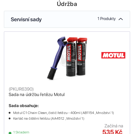
Údržba
Servisní sady
1 Produkty
(
PKUR6390
)
Sada na údržbu řetězu Motul
Sada obsahuje:
Motul C1 Chain Clean, čistič řetězu - 400ml (AB1154 , Množství 1)
Kartáč na čištění řetězu (AA4512 , Množství 1)
Začíná na
535 Kč
1 Skladem