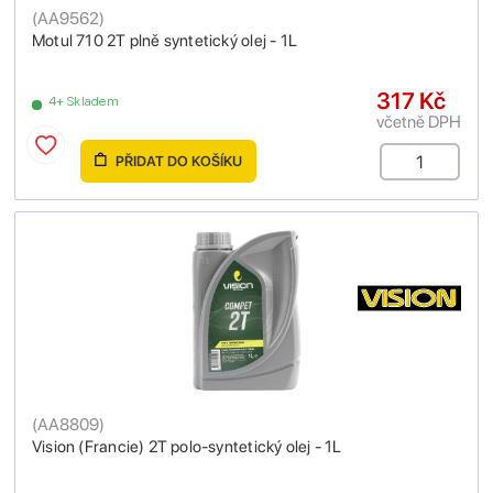
(
AA9562
)
Motul 710 2T plně syntetický olej - 1L
317 Kč
4+ Skladem
včetně DPH
PŘIDAT DO KOŠÍKU
(
AA8809
)
Vision (Francie) 2T polo-syntetický olej - 1L