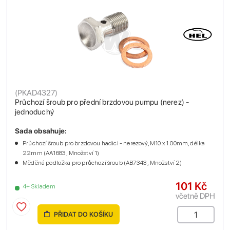
(
PKAD4327
)
Průchozí šroub pro přední brzdovou pumpu (nerez) -
jednoduchý
Sada obsahuje:
Průchozí šroub pro brzdovou hadici - nerezový, M10 x 1.00mm, délka
22mm (AA1683 , Množství 1)
Měděná podložka pro průchozí šroub (AB7343 , Množství 2)
101 Kč
4+ Skladem
včetně DPH
PŘIDAT DO KOŠÍKU