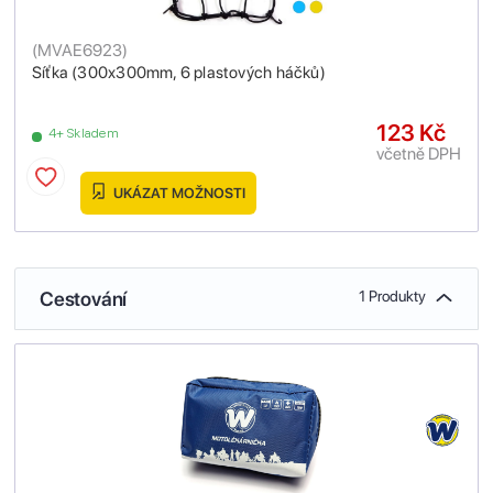
(
MVAE6923
)
Síťka (300x300mm, 6 plastových háčků)
123 Kč
4+ Skladem
včetně DPH
UKÁZAT MOŽNOSTI
Cestování
1 Produkty