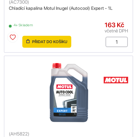
(
AC7300
)
Chladící kapalina Motul Inugel (Autocool) Expert - 1L
163 Kč
4+ Skladem
včetně DPH
PŘIDAT DO KOŠÍKU
(
AH5822
)