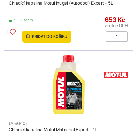
Chladící kapalina Motul Inugel (Autocool) Expert - 5L
653 Kč
4+ Skladem
včetně DPH
PŘIDAT DO KOŠÍKU
(
AI6640
)
Chladící kapalina Motul Motocool Expert - 1L