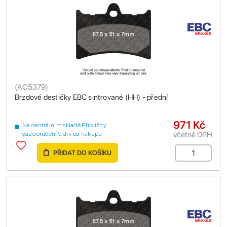
(
AC5379
)
Brzdové destičky EBC sintrované (HH) - přední
971 Kč
Na centrálním skladě Přibližný
včetně DPH
čas doručení 9 dní od nákupu
PŘIDAT DO KOŠÍKU