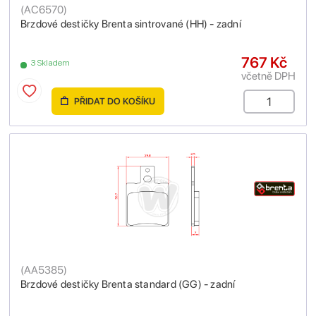
(
AC6570
)
Brzdové destičky Brenta sintrované (HH) - zadní
767 Kč
3 Skladem
včetně DPH
PŘIDAT DO KOŠÍKU
(
AA5385
)
Brzdové destičky Brenta standard (GG) - zadní