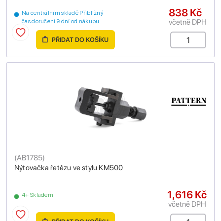
838 Kč
Na centrálním skladě Přibližný
včetně DPH
čas doručení 9 dní od nákupu
PŘIDAT DO KOŠÍKU
(
AB1785
)
Nýtovačka řetězu ve stylu KM500
1,616 Kč
4+ Skladem
včetně DPH