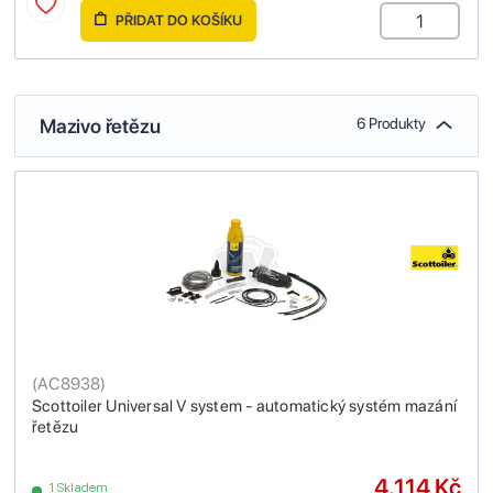
PŘIDAT DO KOŠÍKU
Mazivo řetězu
6 Produkty
(
AC8938
)
Scottoiler Universal V system - automatický systém mazání
řetězu
4,114 Kč
1 Skladem