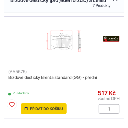
Brzdové destičky (pro jeden brzdič) a čelisti
7 Produkty
(
AA5575
)
Brzdové destičky Brenta standard (GG) - přední
517 Kč
2 Skladem
včetně DPH
PŘIDAT DO KOŠÍKU