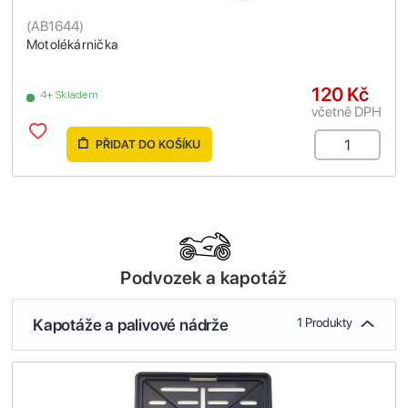
(
AB1644
)
Motolékárnička
120 Kč
4+ Skladem
včetně DPH
PŘIDAT DO KOŠÍKU
Podvozek a kapotáž
Kapotáže a palivové nádrže
1 Produkty