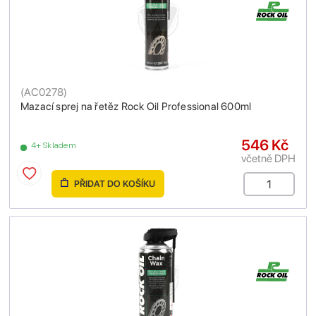
(
AC0278
)
Mazací sprej na řetěz Rock Oil Professional 600ml
546 Kč
4+ Skladem
včetně DPH
PŘIDAT DO KOŠÍKU