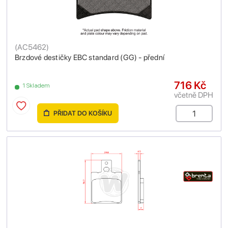
(
AC5462
)
Brzdové destičky EBC standard (GG) - přední
716 Kč
1 Skladem
včetně DPH
PŘIDAT DO KOŠÍKU