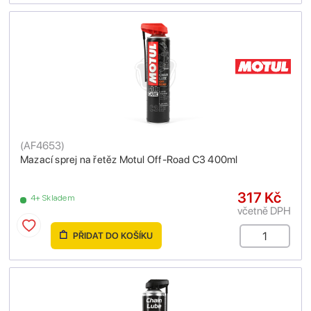
(
AF4653
)
Mazací sprej na řetěz Motul Off-Road C3 400ml
317 Kč
4+ Skladem
včetně DPH
PŘIDAT DO KOŠÍKU