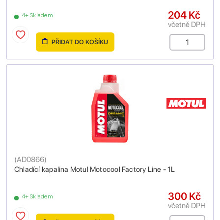
204 Kč
4+ Skladem
včetně DPH
PŘIDAT DO KOŠÍKU
(
AD0866
)
Chladící kapalina Motul Motocool Factory Line - 1L
300 Kč
4+ Skladem
včetně DPH