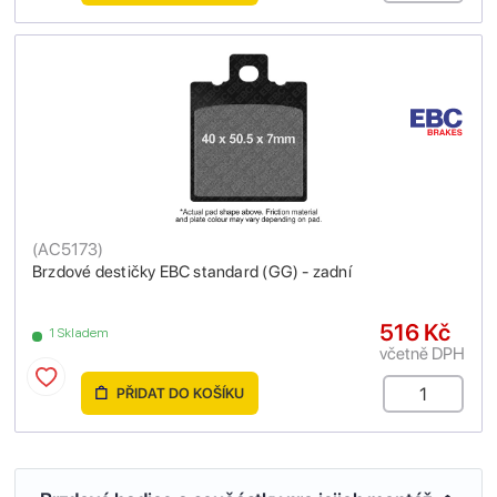
(
AC5173
)
Brzdové destičky EBC standard (GG) - zadní
516 Kč
1 Skladem
včetně DPH
PŘIDAT DO KOŠÍKU