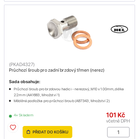
(
PKAD4327
)
Průchozí šroub pro zadní brzdový třmen (nerez)
Sada obsahuje:
Průchozí šroub pro brzdovou hadici - nerezový, M10 x 1.00mm, délka
22mm (AA1683 , Množství 1)
Měděná podložka pro průchozí šroub (AB7343 , Množství 2)
101 Kč
4+ Skladem
včetně DPH
PŘIDAT DO KOŠÍKU