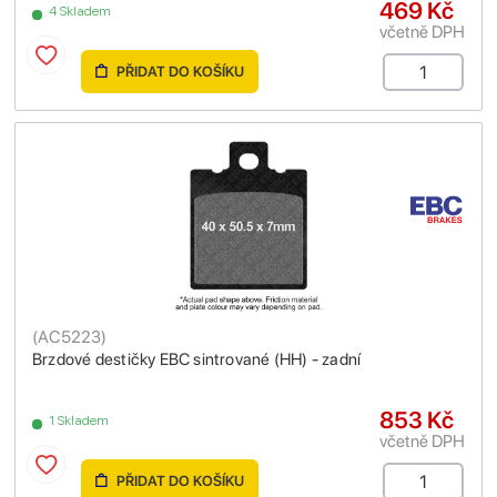
469 Kč
4 Skladem
včetně DPH
PŘIDAT DO KOŠÍKU
(
AC5223
)
Brzdové destičky EBC sintrované (HH) - zadní
853 Kč
1 Skladem
včetně DPH
PŘIDAT DO KOŠÍKU