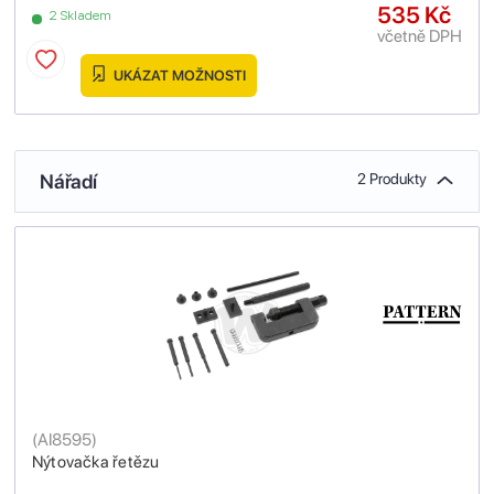
535 Kč
2 Skladem
včetně DPH
UKÁZAT MOŽNOSTI
Nářadí
2 Produkty
(
AI8595
)
Nýtovačka řetězu