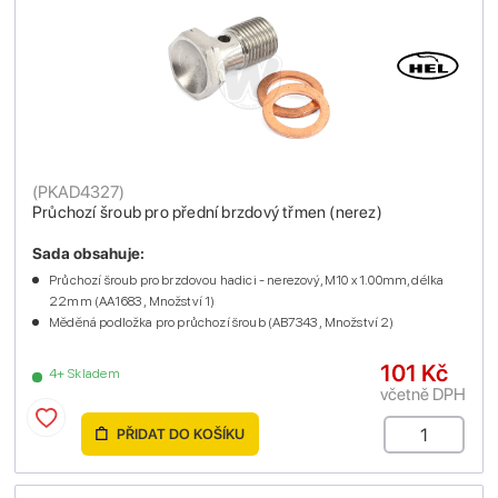
(
PKAD4327
)
Průchozí šroub pro přední brzdový třmen (nerez)
Sada obsahuje:
Průchozí šroub pro brzdovou hadici - nerezový, M10 x 1.00mm, délka
22mm (AA1683 , Množství 1)
Měděná podložka pro průchozí šroub (AB7343 , Množství 2)
101 Kč
4+ Skladem
včetně DPH
PŘIDAT DO KOŠÍKU