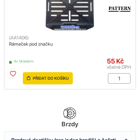
(
AA1406
)
Rámeček pod značku
55 Kč
4+ Skladem
včetně DPH
PŘIDAT DO KOŠÍKU
Brzdy