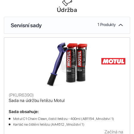
Údržba
Servisní sady
1 Produkty
(
PKUR6390
)
Sada na údržbu řetězu Motul
Sada obsahuje:
Motul C1 Chain Clean, čistič řetězu - 400ml (AB1154 , Množství 1)
Kartáč na čištění řetězu (AA4512 , Množství 1)
Začíná na