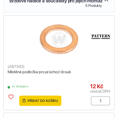
Brzdové hadice a součástky pro jejich montáž
5 Produkty
(
AB7343
)
Měděná podložka pro průchozí šroub
12 Kč
4+ Skladem
včetně DPH
PŘIDAT DO KOŠÍKU