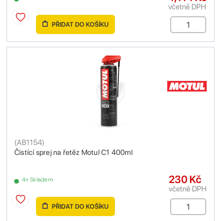
včetně DPH
PŘIDAT DO KOŠÍKU
(
AB1154
)
Čistící sprej na řetěz Motul C1 400ml
230 Kč
4+ Skladem
včetně DPH
PŘIDAT DO KOŠÍKU