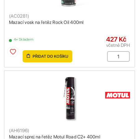
(
AC0281
)
Mazací vosk na řetěz Rock Oil 400ml
427 Kč
4+ Skladem
včetně DPH
PŘIDAT DO KOŠÍKU
(
AH6196
)
Mazací sprej na řetěz Motul Road C2+ 400ml