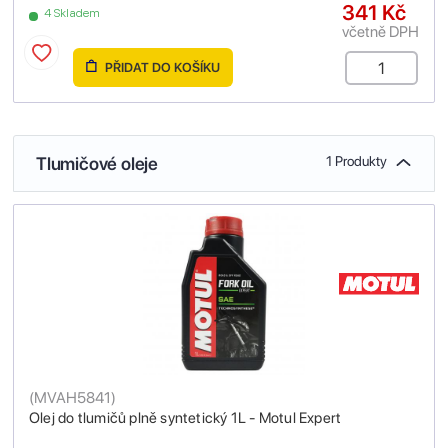
341 Kč
4 Skladem
včetně DPH
PŘIDAT DO KOŠÍKU
Tlumičové oleje
1 Produkty
(
MVAH5841
)
Olej do tlumičů plně syntetický 1L - Motul Expert