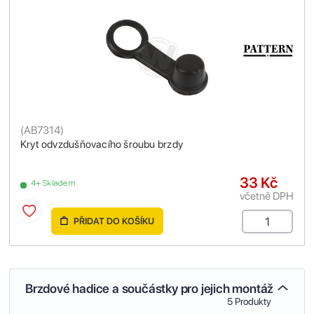
(
AB7314
)
Kryt odvzdušňovacího šroubu brzdy
33 Kč
4+ Skladem
včetně DPH
PŘIDAT DO KOŠÍKU
Brzdové hadice a součástky pro jejich montáž
5 Produkty