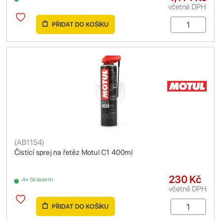
včetně DPH
PŘIDAT DO KOŠÍKU
(
AB1154
)
Čistící sprej na řetěz Motul C1 400ml
230 Kč
4+ Skladem
včetně DPH
PŘIDAT DO KOŠÍKU