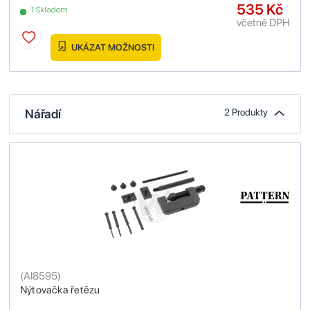
535 Kč
1 Skladem
včetně DPH
UKÁZAT MOŽNOSTI
Nářadí
2 Produkty
(
AI8595
)
Nýtovačka řetězu