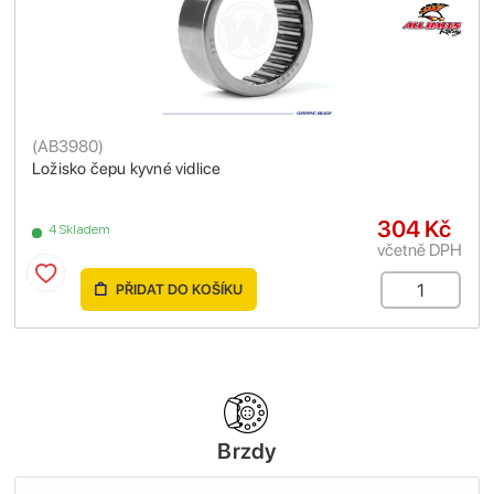
(
AB3980
)
Ložisko čepu kyvné vidlice
304 Kč
4 Skladem
včetně DPH
PŘIDAT DO KOŠÍKU
Brzdy