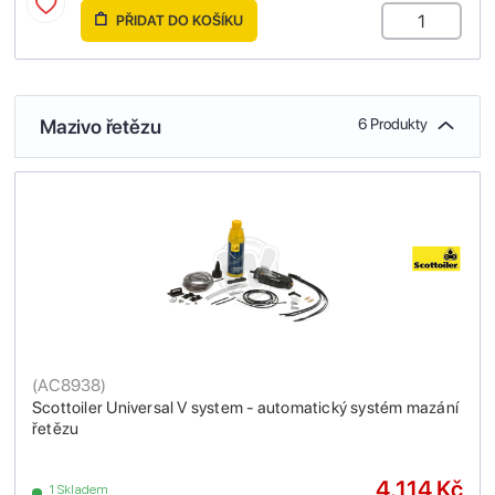
PŘIDAT DO KOŠÍKU
Mazivo řetězu
6 Produkty
(
AC8938
)
Scottoiler Universal V system - automatický systém mazání
řetězu
4,114 Kč
1 Skladem