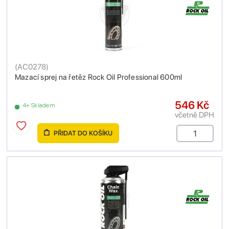
(
AC0278
)
Mazací sprej na řetěz Rock Oil Professional 600ml
546 Kč
4+ Skladem
včetně DPH
PŘIDAT DO KOŠÍKU