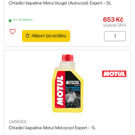
Chladící kapalina Motul Inugel (Autocool) Expert - 5L
653 Kč
4+ Skladem
včetně DPH
PŘIDAT DO KOŠÍKU
(
AI6640
)
Chladící kapalina Motul Motocool Expert - 1L