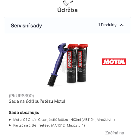
Údržba
Servisní sady
1 Produkty
(
PKUR6390
)
Sada na údržbu řetězu Motul
Sada obsahuje:
Motul C1 Chain Clean, čistič řetězu - 400ml (AB1154 , Množství 1)
Kartáč na čištění řetězu (AA4512 , Množství 1)
Začíná na