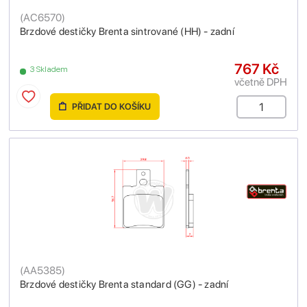
(
AC6570
)
Brzdové destičky Brenta sintrované (HH) - zadní
767 Kč
3 Skladem
včetně DPH
PŘIDAT DO KOŠÍKU
(
AA5385
)
Brzdové destičky Brenta standard (GG) - zadní