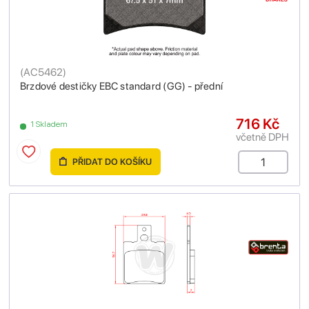
(
AC5462
)
Brzdové destičky EBC standard (GG) - přední
716 Kč
1 Skladem
včetně DPH
PŘIDAT DO KOŠÍKU