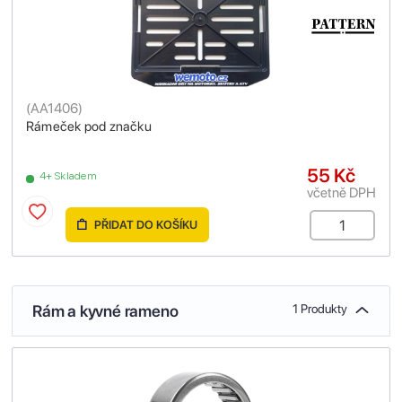
(
AA1406
)
Rámeček pod značku
55 Kč
4+ Skladem
včetně DPH
PŘIDAT DO KOŠÍKU
Rám a kyvné rameno
1 Produkty