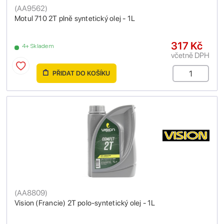
(
AA9562
)
Motul 710 2T plně syntetický olej - 1L
317 Kč
4+ Skladem
včetně DPH
PŘIDAT DO KOŠÍKU
(
AA8809
)
Vision (Francie) 2T polo-syntetický olej - 1L