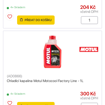
204 Kč
4+ Skladem
včetně DPH
PŘIDAT DO KOŠÍKU
(
AD0866
)
Chladící kapalina Motul Motocool Factory Line - 1L
300 Kč
4+ Skladem
včetně DPH