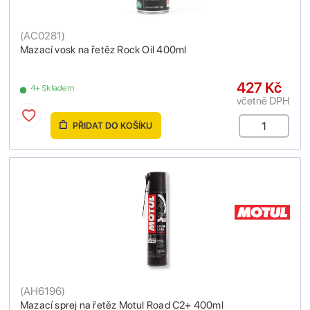
(
AC0281
)
Mazací vosk na řetěz Rock Oil 400ml
427 Kč
4+ Skladem
včetně DPH
PŘIDAT DO KOŠÍKU
(
AH6196
)
Mazací sprej na řetěz Motul Road C2+ 400ml