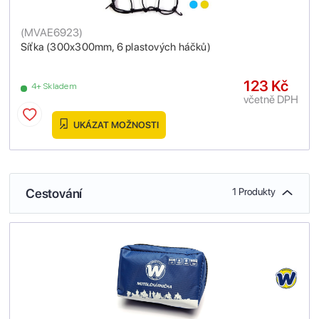
(
MVAE6923
)
Síťka (300x300mm, 6 plastových háčků)
123 Kč
4+ Skladem
včetně DPH
UKÁZAT MOŽNOSTI
Cestování
1 Produkty