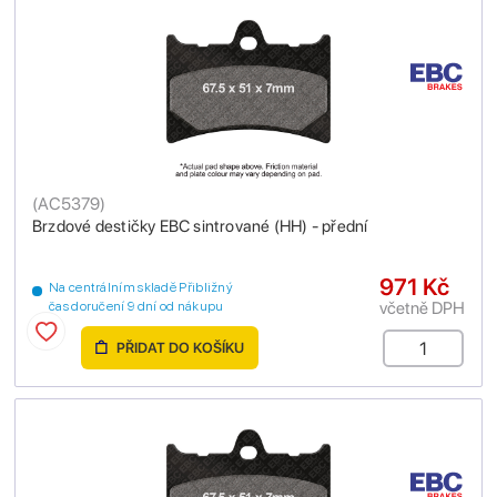
(
AC5379
)
Brzdové destičky EBC sintrované (HH) - přední
971 Kč
Na centrálním skladě Přibližný
včetně DPH
čas doručení 9 dní od nákupu
PŘIDAT DO KOŠÍKU