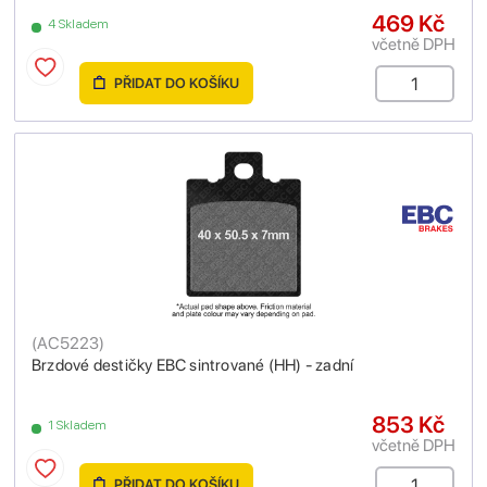
469 Kč
4 Skladem
včetně DPH
PŘIDAT DO KOŠÍKU
(
AC5223
)
Brzdové destičky EBC sintrované (HH) - zadní
853 Kč
1 Skladem
včetně DPH
PŘIDAT DO KOŠÍKU