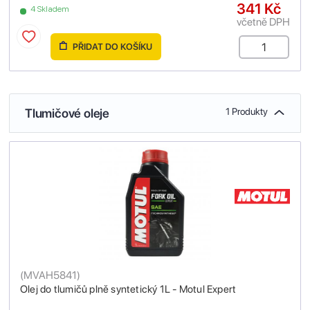
341 Kč
4 Skladem
včetně DPH
PŘIDAT DO KOŠÍKU
Tlumičové oleje
1 Produkty
(
MVAH5841
)
Olej do tlumičů plně syntetický 1L - Motul Expert