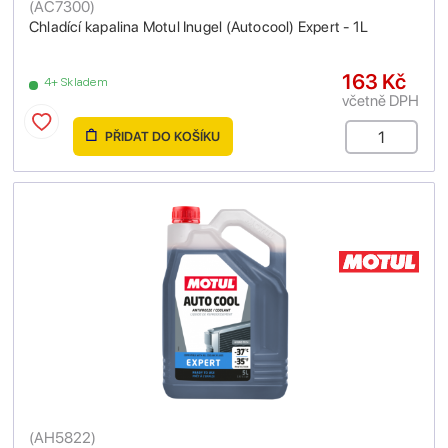
(
AC7300
)
Chladící kapalina Motul Inugel (Autocool) Expert - 1L
163 Kč
4+ Skladem
včetně DPH
PŘIDAT DO KOŠÍKU
(
AH5822
)