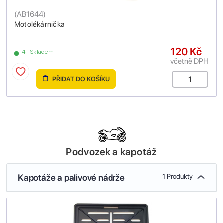
(
AB1644
)
Motolékárnička
120 Kč
4+ Skladem
včetně DPH
PŘIDAT DO KOŠÍKU
Podvozek a kapotáž
Kapotáže a palivové nádrže
1 Produkty