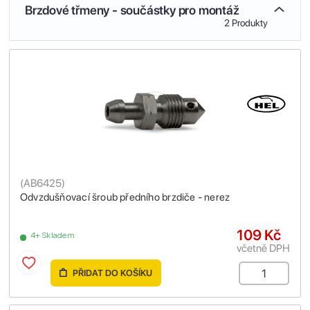
Brzdové třmeny - součástky pro montáž
2 Produkty
(
AB6425
)
Odvzdušňovací šroub předního brzdiče - nerez
109 Kč
4+ Skladem
včetně DPH
PŘIDAT DO KOŠÍKU