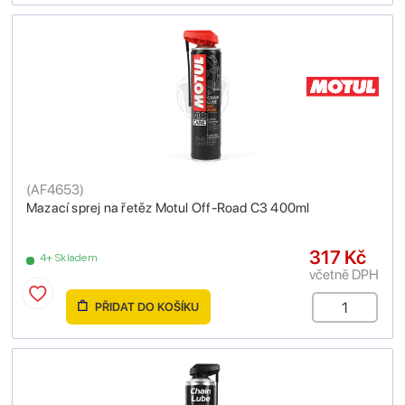
(
AF4653
)
Mazací sprej na řetěz Motul Off-Road C3 400ml
317 Kč
4+ Skladem
včetně DPH
PŘIDAT DO KOŠÍKU