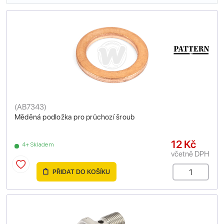
(
AB7343
)
Měděná podložka pro průchozí šroub
12 Kč
4+ Skladem
včetně DPH
PŘIDAT DO KOŠÍKU