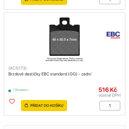
(
AC5173
)
Brzdové destičky EBC standard (GG) - zadní
516 Kč
1 Skladem
včetně DPH
PŘIDAT DO KOŠÍKU