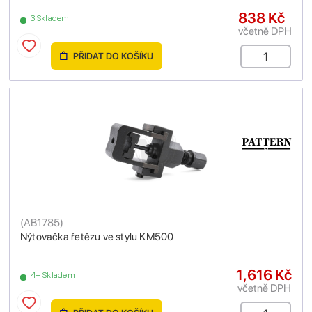
838 Kč
3 Skladem
včetně DPH
PŘIDAT DO KOŠÍKU
(
AB1785
)
Nýtovačka řetězu ve stylu KM500
1,616 Kč
4+ Skladem
včetně DPH