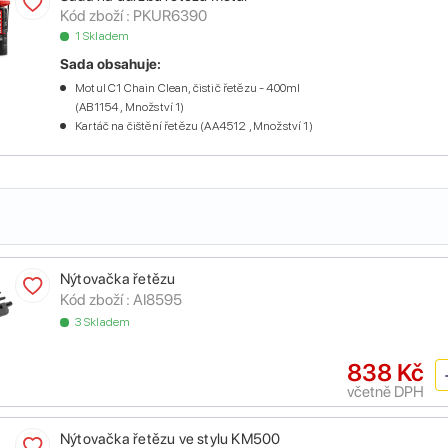
Kód zboží :
PKUR6390
1 Skladem
Sada obsahuje:
Motul C1 Chain Clean, čistič řetězu - 400ml
(AB1154 , Množství 1)
Kartáč na čištění řetězu (AA4512 , Množství 1)
Nýtovačka řetězu
Kód zboží :
AI8595
3 Skladem
838 Kč
včetně DPH
Nýtovačka řetězu ve stylu KM500