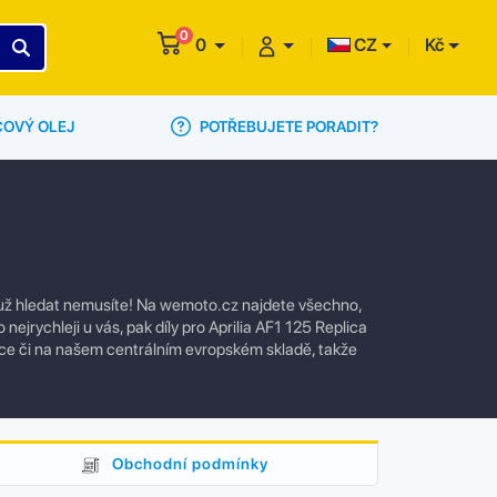
0
0
CZ
Kč
POTŘEBUJETE PORADIT?
ČOVÝ OLEJ
ál už hledat nemusíte! Na wemoto.cz najdete všechno,
ejrychleji u vás, pak díly pro Aprilia AF1 125 Replica
ce či na našem centrálním evropském skladě, takže
Obchodní podmínky