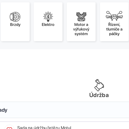
Brzdy
Elektro
Motor a
Řízení,
výfukový
tlumiče a
systém
páčky
Údržba
sady
Sada na údržbu řetězu Motul