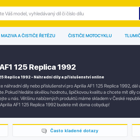
MAZIVA A ČISTIČE ŘETĚZU
ČISTIČE MOTOCYKLU
TLUMI
 AF1 125 Replica 1992
25 Replica 1992 – Náhradní díly a příslušenství online
e náhradní díly nebo příslušenství pro Aprilia AF1 125 Replica 1992, d
e.Pokud hledáte skvělou hodnotu, špičkovou kvalitu a chcete mít díly co n
jte u nás. Většinu nabízených produktů máme skladem v České republi
Aprilia AF1 125 Replica 1992 budete mít doma cobydup!
Často kladené dotazy