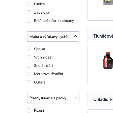
Blinkry
Zapalování
Relé, spínače a klaksony
Tlumičové
Motor a výfukový systém
Spojka
Vrchní část
Spodní část
Motorová těsnění
Gufera
Řízení, tlumiče a páčky
Chladící k
Řízení