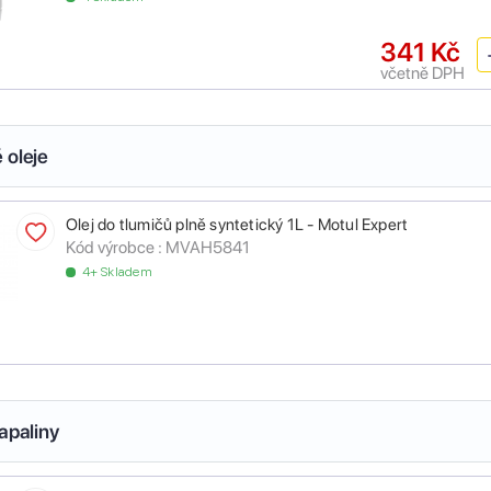
341 Kč
včetně DPH
 oleje
Olej do tlumičů plně syntetický 1L - Motul Expert
Kód výrobce :
MVAH5841
4+ Skladem
apaliny