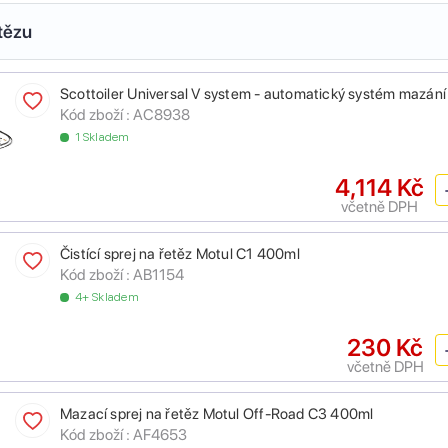
tězu
Scottoiler Universal V system - automatický systém mazání
Kód zboží :
AC8938
1 Skladem
4,114 Kč
včetně DPH
Čistící sprej na řetěz Motul C1 400ml
Kód zboží :
AB1154
4+ Skladem
230 Kč
včetně DPH
Mazací sprej na řetěz Motul Off-Road C3 400ml
Kód zboží :
AF4653