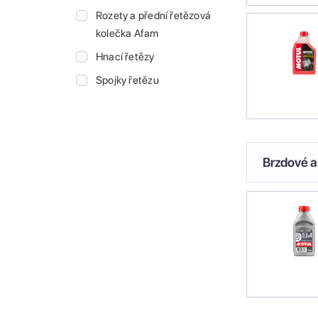
Rozety a přední řetězová
kolečka Afam
Hnací řetězy
Spojky řetězu
Brzdové a