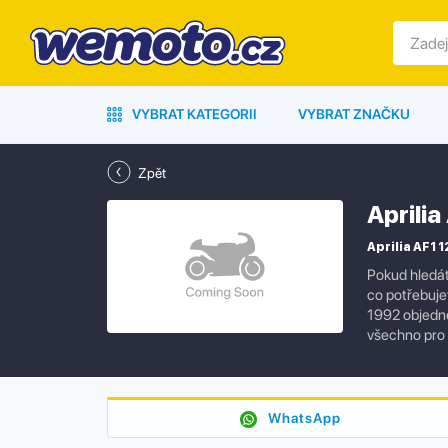
VYBRAT KATEGORII
VYBRAT ZNAČKU
Zpět
Aprilia
Aprilia AF1 1
Pokud hledát
co potřebujet
1992 objedne
všechno pro 
WhatsApp