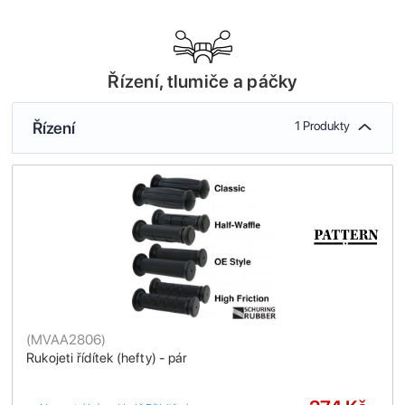
Řízení, tlumiče a páčky
Řízení
1 Produkty
(
MVAA2806
)
Rukojeti řídítek (hefty) - pár