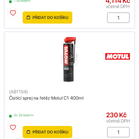
4,114 Kč
1 Skladem
včetně DPH
PŘIDAT DO KOŠÍKU
(
AB1154
)
Čistící sprej na řetěz Motul C1 400ml
230 Kč
4+ Skladem
včetně DPH
PŘIDAT DO KOŠÍKU