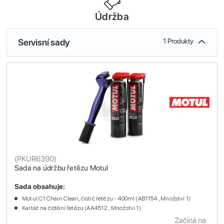
Údržba
Servisní sady
1 Produkty
(
PKUR6390
)
Sada na údržbu řetězu Motul
Sada obsahuje:
Motul C1 Chain Clean, čistič řetězu - 400ml (AB1154 , Množství 1)
Kartáč na čištění řetězu (AA4512 , Množství 1)
Začíná na