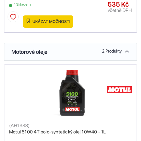
535 Kč
1 Skladem
včetně DPH
UKÁZAT MOŽNOSTI
Motorové oleje
2 Produkty
(
AH1338
)
Motul 5100 4T polo-syntetický olej 10W40 - 1L