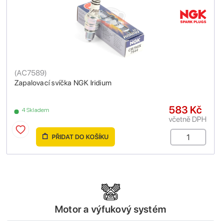
(
AC7589
)
Zapalovací svíčka NGK Iridium
583 Kč
4 Skladem
včetně DPH
PŘIDAT DO KOŠÍKU
Motor a výfukový systém