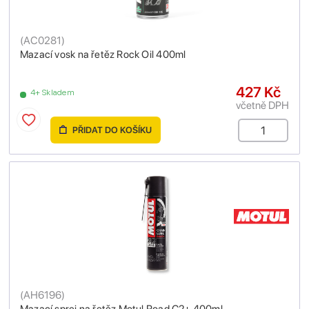
(
AC0281
)
Mazací vosk na řetěz Rock Oil 400ml
427 Kč
4+ Skladem
včetně DPH
PŘIDAT DO KOŠÍKU
(
AH6196
)