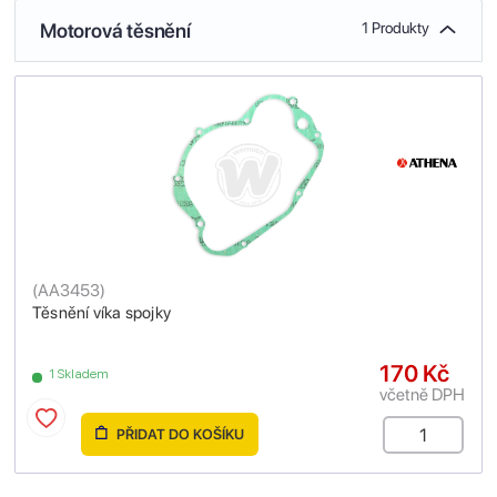
Motorová těsnění
1 Produkty
(
AA3453
)
Těsnění víka spojky
170 Kč
1 Skladem
včetně DPH
PŘIDAT DO KOŠÍKU