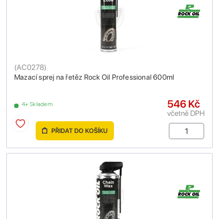
(
AC0278
)
Mazací sprej na řetěz Rock Oil Professional 600ml
546 Kč
4+ Skladem
včetně DPH
PŘIDAT DO KOŠÍKU