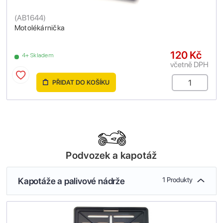
(
AB1644
)
Motolékárnička
120 Kč
4+ Skladem
včetně DPH
PŘIDAT DO KOŠÍKU
Podvozek a kapotáž
Kapotáže a palivové nádrže
1 Produkty