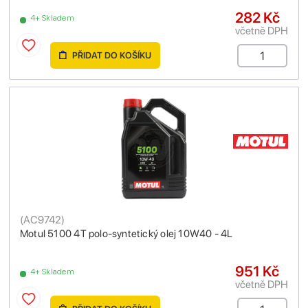
282 Kč
4+ Skladem
včetně DPH
PŘIDAT DO KOŠÍKU
(
AC9742
)
Motul 5100 4T polo-syntetický olej 10W40 - 4L
951 Kč
4+ Skladem
včetně DPH