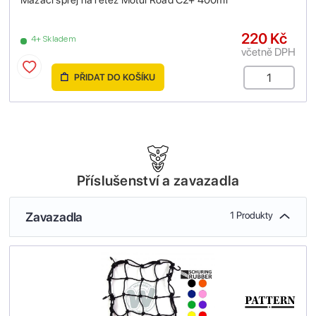
Mazací sprej na řetěz Motul Road C2+ 400ml
220 Kč
4+ Skladem
včetně DPH
PŘIDAT DO KOŠÍKU
Příslušenství a zavazadla
Zavazadla
1 Produkty