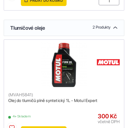
PŘIDAT DO KOŠÍKU
Tlumičové oleje
2 Produkty
(
MVAH5841
)
Olej do tlumičů plně syntetický 1L - Motul Expert
300 Kč
4+ Skladem
včetně DPH