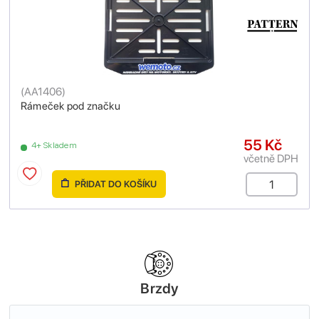
(
AA1406
)
Rámeček pod značku
55 Kč
4+ Skladem
včetně DPH
PŘIDAT DO KOŠÍKU
Brzdy