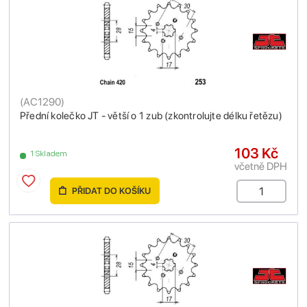
(
AC1290
)
Přední kolečko JT - větší o 1 zub (zkontrolujte délku řetězu)
103 Kč
1 Skladem
včetně DPH
PŘIDAT DO KOŠÍKU