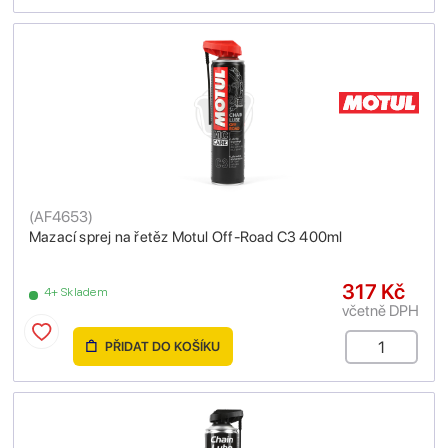
(
AF4653
)
Mazací sprej na řetěz Motul Off-Road C3 400ml
317 Kč
4+ Skladem
včetně DPH
PŘIDAT DO KOŠÍKU