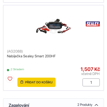
(
AG2088
)
Nabíječka Sealey Smart 200HF
1,507 Kč
2 Skladem
včetně DPH
PŘIDAT DO KOŠÍKU
Zapalování
2 Produkty