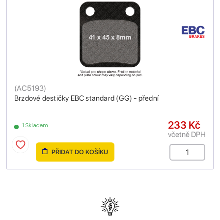
(
AC5193
)
Brzdové destičky EBC standard (GG) - přední
233 Kč
1 Skladem
včetně DPH
PŘIDAT DO KOŠÍKU