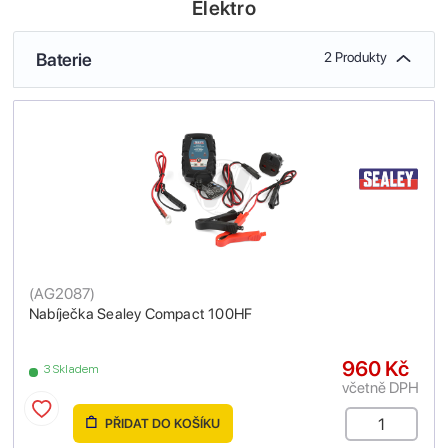
Elektro
Baterie
2 Produkty
(
AG2087
)
Nabíječka Sealey Compact 100HF
960 Kč
3 Skladem
včetně DPH
PŘIDAT DO KOŠÍKU