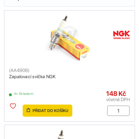
(
AA4906
)
Zapalovací svíčka NGK
148 Kč
4+ Skladem
včetně DPH
PŘIDAT DO KOŠÍKU