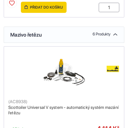
PŘIDAT DO KOŠÍKU
Mazivo řetězu
6 Produkty
(
AC8938
)
Scottoiler Universal V system - automatický systém mazání
řetězu