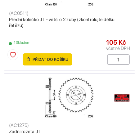
(
AC0511
)
Přední kolečko JT - větší o 2 zuby (zkontrolujte délku
řetězu)
105 Kč
1 Skladem
včetně DPH
PŘIDAT DO KOŠÍKU
(
AC1275
)
Zadní rozeta JT