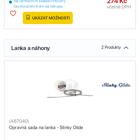
274 Kč
Na centrálním skladě Přibližný
včetně DPH
čas doručení 9 dní od nákupu
UKÁZAT MOŽNOSTI
Lanka a náhony
2 Produkty
(
AB7040
)
Opravná sada na lanka - Slinky Glide