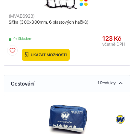
(
MVAE6923
)
Síťka (300x300mm, 6 plastových háčků)
123 Kč
4+ Skladem
včetně DPH
UKÁZAT MOŽNOSTI
Cestování
1 Produkty