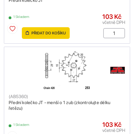
Přední kolečko JT
103 Kč
1 Skladem
včetně DPH
PŘIDAT DO KOŠÍKU
(
AB5360
)
Přední kolečko JT - menší o 1 zub (zkontrolujte délku
řetězu)
103 Kč
1 Skladem
včetně DPH