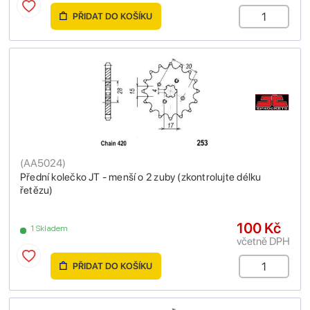
PŘIDAT DO KOŠÍKU
(
AA5024
)
Přední kolečko JT - menší o 2 zuby (zkontrolujte délku
řetězu)
100 Kč
1 Skladem
včetně DPH
PŘIDAT DO KOŠÍKU