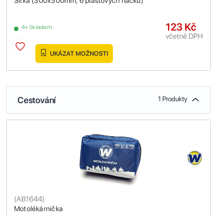
Síťka (300x300mm, 6 plastových háčků)
123 Kč
4+ Skladem
včetně DPH
UKÁZAT MOŽNOSTI
Cestování
1 Produkty
(
AB1644
)
Motolékárnička