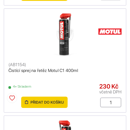
(
AB1154
)
Čistící sprej na řetěz Motul C1 400ml
230 Kč
4+ Skladem
včetně DPH
PŘIDAT DO KOŠÍKU