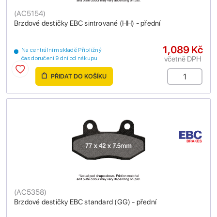
(
AC5154
)
Brzdové destičky EBC sintrované (HH) - přední
1,089 Kč
Na centrálním skladě Přibližný
včetně DPH
čas doručení 9 dní od nákupu
PŘIDAT DO KOŠÍKU
(
AC5358
)
Brzdové destičky EBC standard (GG) - přední