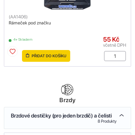
(
AA1406
)
Rámeček pod značku
55 Kč
4+ Skladem
včetně DPH
PŘIDAT DO KOŠÍKU
Brzdy
Brzdové destičky (pro jeden brzdič) a čelisti
8 Produkty