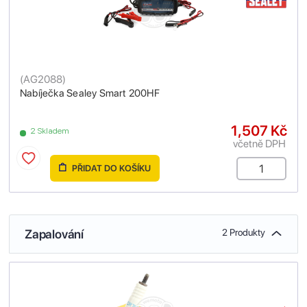
(
AG2088
)
Nabíječka Sealey Smart 200HF
1,507 Kč
2 Skladem
včetně DPH
PŘIDAT DO KOŠÍKU
Zapalování
2 Produkty