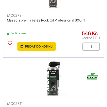
(
AC0278
)
Mazací sprej na řetěz Rock Oil Professional 600ml
546 Kč
4+ Skladem
včetně DPH
PŘIDAT DO KOŠÍKU
(
AC0281
)