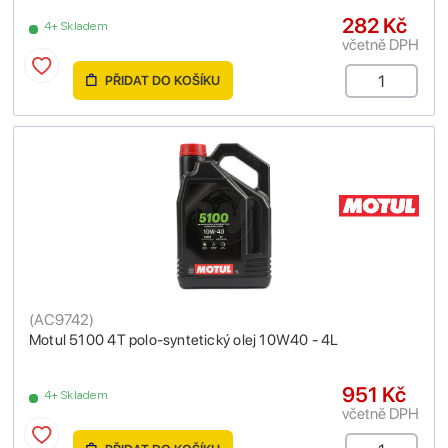
282 Kč
4+ Skladem
včetně DPH
PŘIDAT DO KOŠÍKU
(
AC9742
)
Motul 5100 4T polo-syntetický olej 10W40 - 4L
951 Kč
4+ Skladem
včetně DPH