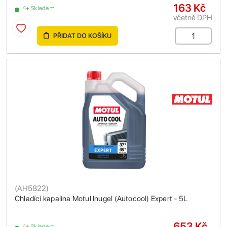
163 Kč
4+ Skladem
včetně DPH
PŘIDAT DO KOŠÍKU
(
AH5822
)
Chladící kapalina Motul Inugel (Autocool) Expert - 5L
653 Kč
4+ Skladem