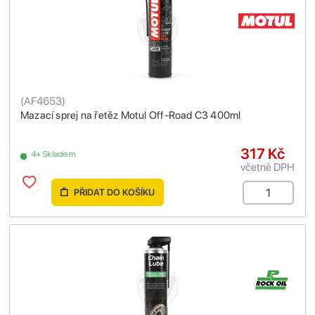
(
AF4653
)
Mazací sprej na řetěz Motul Off-Road C3 400ml
317 Kč
4+ Skladem
včetně DPH
PŘIDAT DO KOŠÍKU