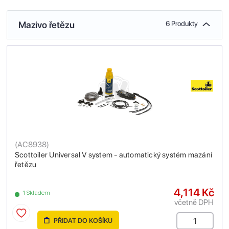
Mazivo řetězu
6 Produkty
(
AC8938
)
Scottoiler Universal V system - automatický systém mazání
řetězu
4,114 Kč
1 Skladem
včetně DPH
PŘIDAT DO KOŠÍKU