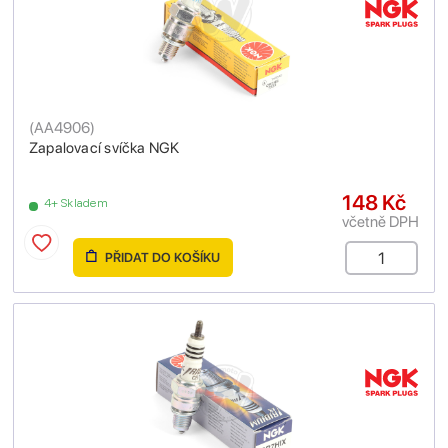
(
AA4906
)
Zapalovací svíčka NGK
148 Kč
4+ Skladem
včetně DPH
PŘIDAT DO KOŠÍKU