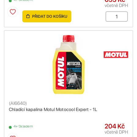
včetně DPH
PŘIDAT DO KOŠÍKU
(
AI6640
)
Chladící kapalina Motul Motocool Expert - 1L
204 Kč
4+ Skladem
včetně DPH