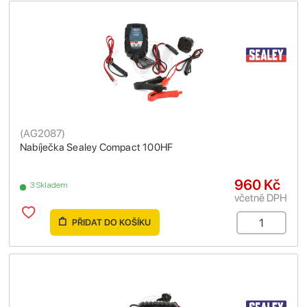
(
AG2087
)
Nabíječka Sealey Compact 100HF
960 Kč
3 Skladem
včetně DPH
PŘIDAT DO KOŠÍKU