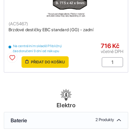
(
AC5467
)
Brzdové destičky EBC standard (GG) - zadní
716 Kč
Na centrálním skladě Přibližný
včetně DPH
čas doručení 9 dní od nákupu
PŘIDAT DO KOŠÍKU
Elektro
Baterie
2 Produkty