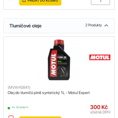
PŘIDAT DO KOŠÍKU
Tlumičové oleje
2 Produkty
(
MVAH5841
)
Olej do tlumičů plně syntetický 1L - Motul Expert
300 Kč
4+ Skladem
včetně DPH