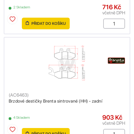
716 Kč
2 Skladem
včetně DPH
PŘIDAT DO KOŠÍKU
(
AC6463
)
Brzdové destičky Brenta sintrované (HH) - zadní
903 Kč
4 Skladem
včetně DPH
PŘIDAT DO KOŠÍKU