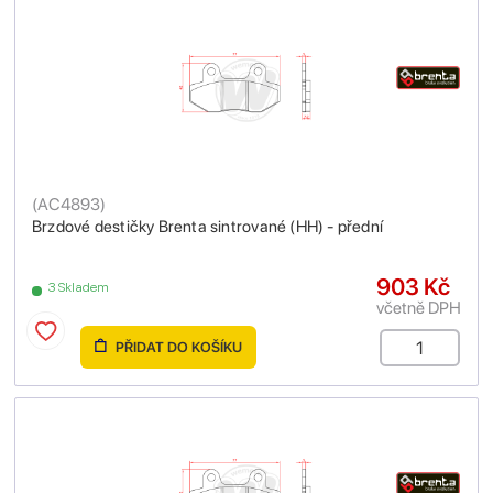
(
AC4893
)
Brzdové destičky Brenta sintrované (HH) - přední
903 Kč
3 Skladem
včetně DPH
PŘIDAT DO KOŠÍKU