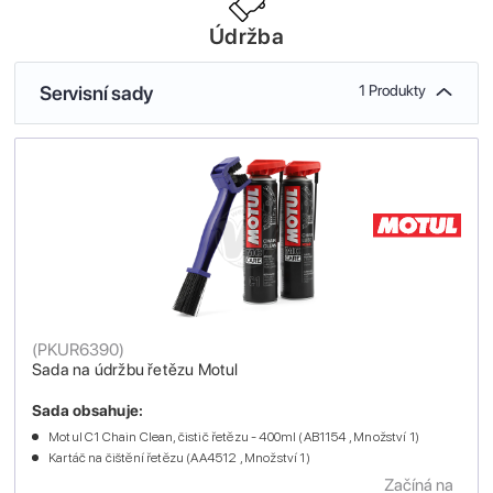
Údržba
Servisní sady
1 Produkty
(
PKUR6390
)
Sada na údržbu řetězu Motul
Sada obsahuje:
Motul C1 Chain Clean, čistič řetězu - 400ml (AB1154 , Množství 1)
Kartáč na čištění řetězu (AA4512 , Množství 1)
Začíná na