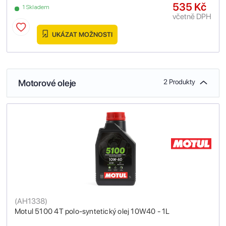
535 Kč
1 Skladem
včetně DPH
UKÁZAT MOŽNOSTI
Motorové oleje
2 Produkty
(
AH1338
)
Motul 5100 4T polo-syntetický olej 10W40 - 1L