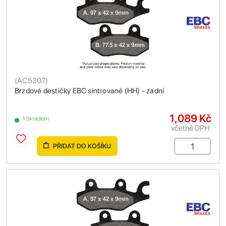
(
AC5307
)
Brzdové destičky EBC sintrované (HH) - zadní
1,089 Kč
1 Skladem
včetně DPH
PŘIDAT DO KOŠÍKU