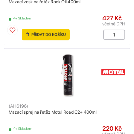
Mazací vosk na řetěz Rock Oil 400ml
427 Kč
4+ Skladem
včetně DPH
PŘIDAT DO KOŠÍKU
(
AH6196
)
Mazací sprej na řetěz Motul Road C2+ 400ml
220 Kč
4+ Skladem