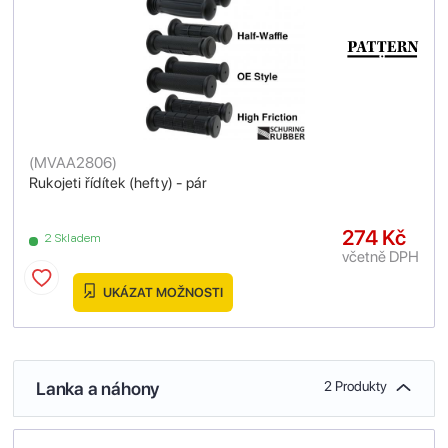
(
MVAA2806
)
Rukojeti řídítek (hefty) - pár
274 Kč
2 Skladem
včetně DPH
UKÁZAT MOŽNOSTI
Lanka a náhony
2 Produkty