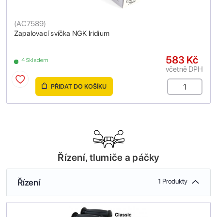
(
AC7589
)
Zapalovací svíčka NGK Iridium
583 Kč
4 Skladem
včetně DPH
PŘIDAT DO KOŠÍKU
Řízení, tlumiče a páčky
Řízení
1 Produkty