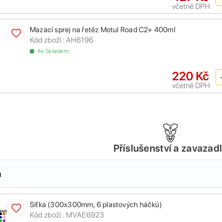
včetně DPH
Mazací sprej na řetěz Motul Road C2+ 400ml
Kód zboží :
AH6196
4+ Skladem
220 Kč
včetně DPH
Příslušenství a zavazad
a
Síťka (300x300mm, 6 plastových háčků)
Kód zboží :
MVAE6923