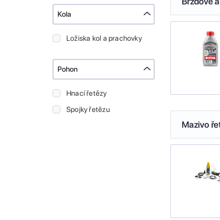
Brzdové a
Kola
Ložiska kol a prachovky
Pohon
Hnací řetězy
Spojky řetězu
Mazivo ře