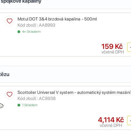
 spojkové kapaliny
Motul DOT 3&4 brzdová kapalina - 500ml
Kód zboží :
AA8993
4+ Skladem
159 Kč
včetně DPH
tězu
Scottoiler Universal V system - automatický systém mazání
Kód zboží :
AC8938
1 Skladem
4,114 Kč
včetně DPH