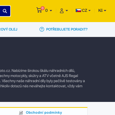
0
0
CZ
Kč
POTŘEBUJETE PORADIT?
ČOVÝ OLEJ
o.cz. Nabízíme širokou škálu náhradních dílů,
všechny motocykly, skútry a ATV včetně AJS Regal
 Všechny naše náhradní díly byly pečlivě testovány a
ýchkoliv dotazů nás neváhejte kontaktovat, vždy vám
Obchodní podmínky