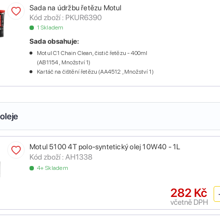
Sada na údržbu řetězu Motul
Kód zboží :
PKUR6390
1 Skladem
Sada obsahuje:
Motul C1 Chain Clean, čistič řetězu - 400ml
(AB1154 , Množství 1)
Kartáč na čištění řetězu (AA4512 , Množství 1)
oleje
Motul 5100 4T polo-syntetický olej 10W40 - 1L
Kód zboží :
AH1338
4+ Skladem
282 Kč
včetně DPH