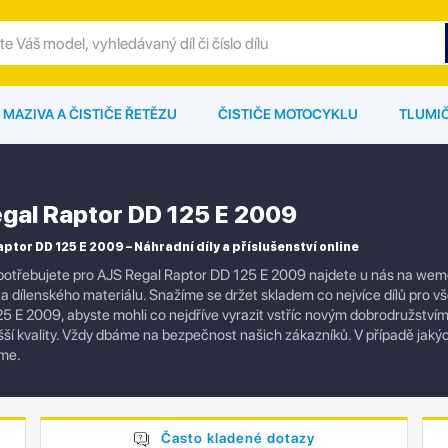
MAZIVA A ČISTIČE ŘETĚZU
ČISTIČE MOTOCYKLU
TLUMI
gal Raptor DD 125 E 2009
ptor DD 125 E 2009 – Náhradní díly a příslušenství online
otřebujete pro AJS Regal Raptor DD 125 E 2009 najdete u nás na wemot
í a dílenského materiálu. Snažíme se držet skladem co nejvíce dílů pro 
5 E 2009, abyste mohli co nejdříve vyrazit vstříc novým dobrodružstvím.
yšší kvality. Vždy dbáme na bezpečnost našich zákazníků. V případě jak
me.
Často kladené dotazy