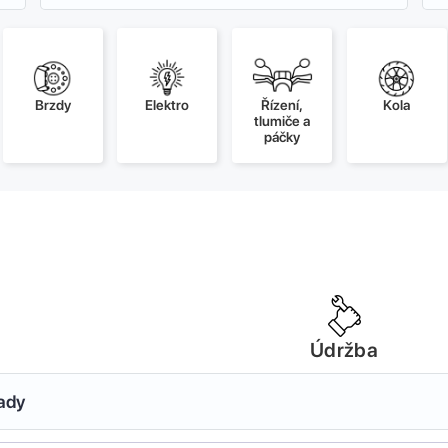
Brzdy
Elektro
Řízení,
Kola
tlumiče a
páčky
Údržba
sady