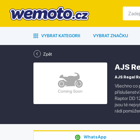
VYBRAT KATEGORII
VYBRAT ZNAČKU
Zpět
AJS Re
AJS Regal Ra
Všechno co p
příslušenstv
Raptor DD 12
jsou té nejv
rádi pomůže
WhatsApp