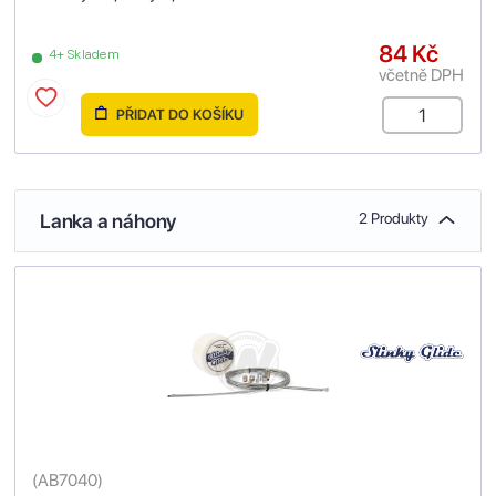
84 Kč
4+ Skladem
včetně DPH
PŘIDAT DO KOŠÍKU
Lanka a náhony
2 Produkty
(
AB7040
)