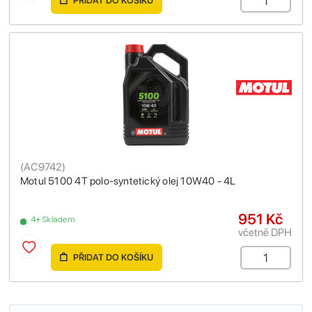
PŘIDAT DO KOŠÍKU
(
AC9742
)
Motul 5100 4T polo-syntetický olej 10W40 - 4L
951 Kč
4+ Skladem
včetně DPH
PŘIDAT DO KOŠÍKU