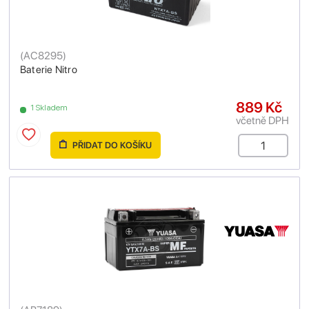
(
AC8295
)
Baterie Nitro
889 Kč
1 Skladem
včetně DPH
PŘIDAT DO KOŠÍKU