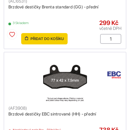
(
AC6531
)
Brzdové destičky Brenta standard (GG) - přední
299 Kč
3 Skladem
včetně DPH
PŘIDAT DO KOŠÍKU
(
AF3908
)
Brzdové destičky EBC sintrované (HH) - přední
738 Kč
Neskladová položka - Přibližný