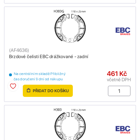
(
AF4636
)
Brzdové čelisti EBC drážkované - zadní
461 Kč
Na centrálním skladě Přibližný
včetně DPH
čas doručení 9 dní od nákupu
PŘIDAT DO KOŠÍKU