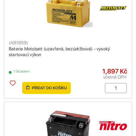
(
AB1859
)
Baterie Motobatt (uzavřená, bezúdržbová) - vysoký
startovací výkon
1,897 Kč
1 Skladem
včetně DPH
PŘIDAT DO KOŠÍKU