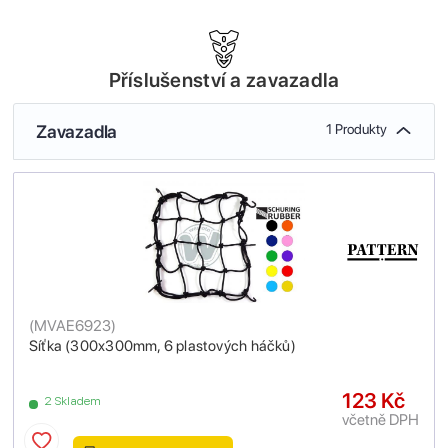
Příslušenství a zavazadla
Zavazadla
1 Produkty
(
MVAE6923
)
Síťka (300x300mm, 6 plastových háčků)
123 Kč
2 Skladem
včetně DPH