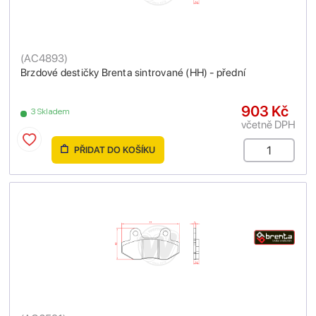
(
AC4893
)
Brzdové destičky Brenta sintrované (HH) - přední
903 Kč
3 Skladem
včetně DPH
PŘIDAT DO KOŠÍKU