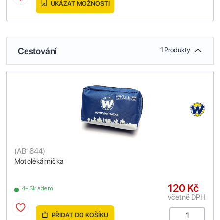
UKÁZAT MOŽNOSTI
Cestování
1 Produkty
(
AB1644
)
Motolékárnička
120 Kč
4+ Skladem
včetně DPH
PŘIDAT DO KOŠÍKU