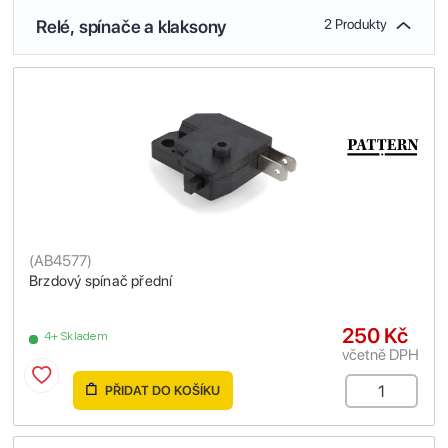
Relé, spínače a klaksony
2 Produkty
(
AB4577
)
Brzdový spínač přední
250 Kč
4+ Skladem
včetně DPH
PŘIDAT DO KOŠÍKU