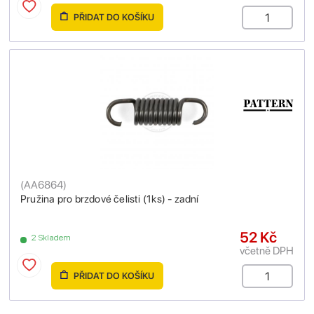
PŘIDAT DO KOŠÍKU
(
AA6864
)
Pružina pro brzdové čelisti (1ks) - zadní
52 Kč
2 Skladem
včetně DPH
PŘIDAT DO KOŠÍKU