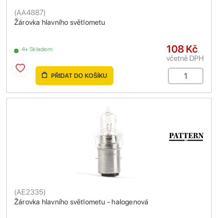
(
AA4887
)
Žárovka hlavního světlometu
108 Kč
4+ Skladem
včetně DPH
PŘIDAT DO KOŠÍKU
(
AE2335
)
Žárovka hlavního světlometu - halogenová