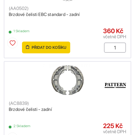
(
AA0502
)
Brzdové čelisti EBC standard - zadní
360 Kč
1 Skladem
včetně DPH
PŘIDAT DO KOŠÍKU
(
AC8839
)
Brzdové čelisti - zadní
225 Kč
2 Skladem
včetně DPH