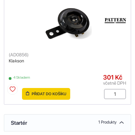
(
AD0856
)
Klakson
301 Kč
4 Skladem
včetně DPH
PŘIDAT DO KOŠÍKU
Startér
1 Produkty