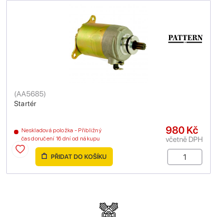
(
AA5685
)
Startér
980 Kč
Neskladová položka - Přibližný
včetně DPH
čas doručení 16 dní od nákupu
PŘIDAT DO KOŠÍKU