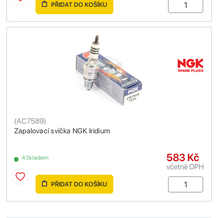
PŘIDAT DO KOŠÍKU
(
AC7589
)
Zapalovací svíčka NGK Iridium
583 Kč
4 Skladem
včetně DPH
PŘIDAT DO KOŠÍKU