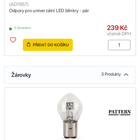
(
AD1957
)
Odpory pro univerzální LED blinkry - pár
239 Kč
4 Skladem
včetně DPH
PŘIDAT DO KOŠÍKU
Žárovky
3 Produkty