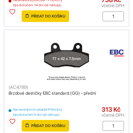
včetně DPH
čas doručení 14 dní od nákupu
PŘIDAT DO KOŠÍKU
(
AC4789
)
Brzdové destičky EBC standard (GG) - přední
313 Kč
Na centrálním skladě Přibližný
včetně DPH
čas doručení 9 dní od nákupu
PŘIDAT DO KOŠÍKU