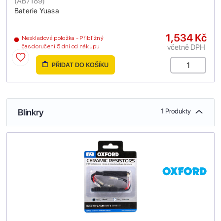
(
AB7189
)
Baterie Yuasa
1,534 Kč
Neskladová položka - Přibližný
včetně DPH
čas doručení 5 dní od nákupu
PŘIDAT DO KOŠÍKU
Blinkry
1 Produkty