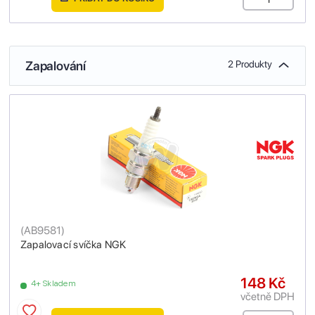
Zapalování
2 Produkty
(
AB9581
)
Zapalovací svíčka NGK
148 Kč
4+ Skladem
včetně DPH