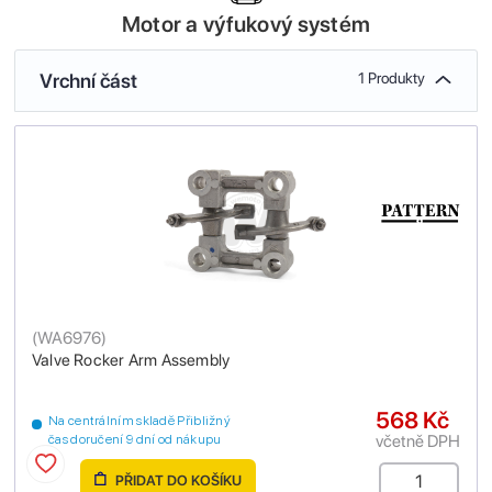
Motor a výfukový systém
Vrchní část
1 Produkty
(
WA6976
)
Valve Rocker Arm Assembly
568 Kč
Na centrálním skladě Přibližný
včetně DPH
čas doručení 9 dní od nákupu
PŘIDAT DO KOŠÍKU