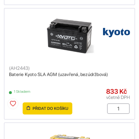
(
AH2443
)
Baterie Kyoto SLA AGM (uzavřená, bezúdržbová)
833 Kč
1 Skladem
včetně DPH
PŘIDAT DO KOŠÍKU