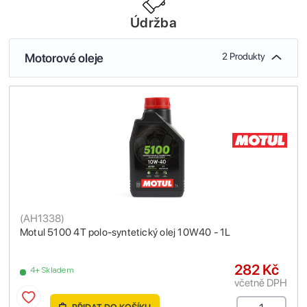
Údržba
Motorové oleje
2 Produkty
(
AH1338
)
Motul 5100 4T polo-syntetický olej 10W40 - 1L
282 Kč
4+ Skladem
včetně DPH