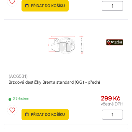
PŘIDAT DO KOŠÍKU
(
AC6531
)
Brzdové destičky Brenta standard (GG) - přední
299 Kč
3 Skladem
včetně DPH
PŘIDAT DO KOŠÍKU