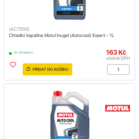
(
AC7300
)
Chladící kapalina Motul Inugel (Autocool) Expert - 1L
163 Kč
4+ Skladem
včetně DPH
PŘIDAT DO KOŠÍKU