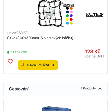
(
MVAE6923
)
Síťka (300x300mm, 6 plastových háčků)
123 Kč
4+ Skladem
včetně DPH
UKÁZAT MOŽNOSTI
Cestování
1 Produkty