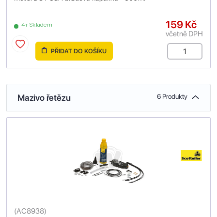
159 Kč
4+ Skladem
včetně DPH
PŘIDAT DO KOŠÍKU
Mazivo řetězu
6 Produkty
(
AC8938
)