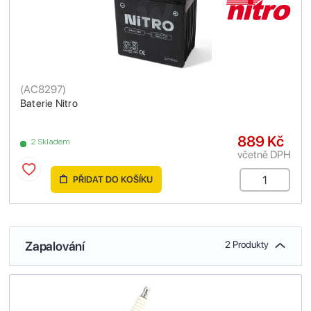
(
AC8297
)
Baterie Nitro
889 Kč
2 Skladem
včetně DPH
PŘIDAT DO KOŠÍKU
Zapalování
2 Produkty