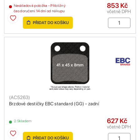
853 Kč
Neskladová položka - Přibližný
včetně DPH
čas doručení 14 dní od nákupu
PŘIDAT DO KOŠÍKU
(
AC5263
)
Brzdové destičky EBC standard (GG) - zadní
627 Kč
2 Skladem
včetně DPH
PŘIDAT DO KOŠÍKU