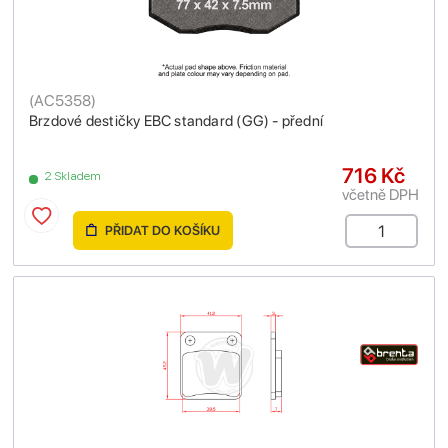
(
AC5358
)
Brzdové destičky EBC standard (GG) - přední
716 Kč
2 Skladem
včetně DPH
PŘIDAT DO KOŠÍKU