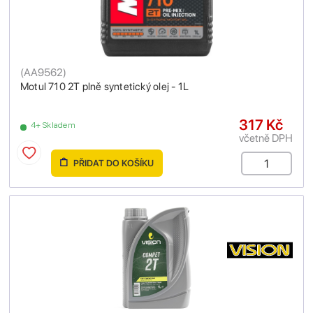
(
AA9562
)
Motul 710 2T plně syntetický olej - 1L
317 Kč
4+ Skladem
včetně DPH
PŘIDAT DO KOŠÍKU