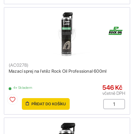
(
AC0278
)
Mazací sprej na řetěz Rock Oil Professional 600ml
546 Kč
4+ Skladem
včetně DPH
PŘIDAT DO KOŠÍKU