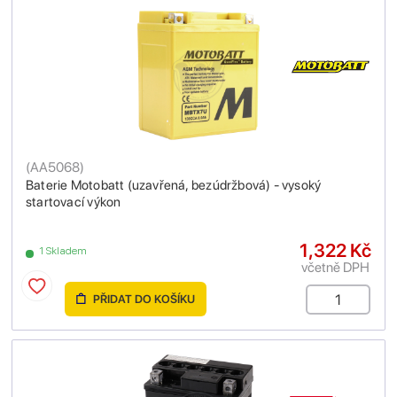
(
AA5068
)
Baterie Motobatt (uzavřená, bezúdržbová) - vysoký
startovací výkon
1,322 Kč
1 Skladem
včetně DPH
PŘIDAT DO KOŠÍKU