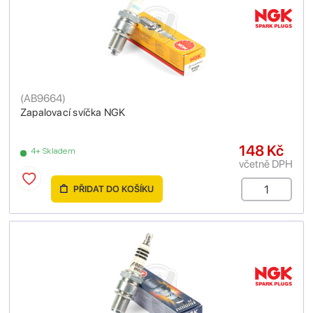
(
AB9664
)
Zapalovací svíčka NGK
148 Kč
4+ Skladem
včetně DPH
PŘIDAT DO KOŠÍKU