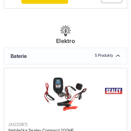
Elektro
Baterie
5 Produkty
(
AG2087
)
Nabíječka Sealey Compact 100HF