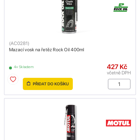
(
AC0281
)
Mazací vosk na řetěz Rock Oil 400ml
427 Kč
4+ Skladem
včetně DPH
PŘIDAT DO KOŠÍKU