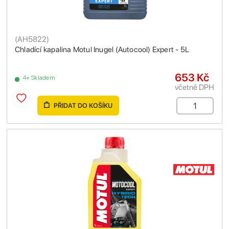
(
AH5822
)
Chladící kapalina Motul Inugel (Autocool) Expert - 5L
653 Kč
4+ Skladem
včetně DPH
PŘIDAT DO KOŠÍKU