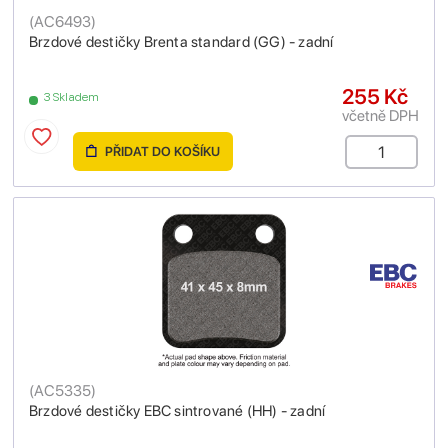
(
AC6493
)
Brzdové destičky Brenta standard (GG) - zadní
255 Kč
3 Skladem
včetně DPH
PŘIDAT DO KOŠÍKU
(
AC5335
)
Brzdové destičky EBC sintrované (HH) - zadní