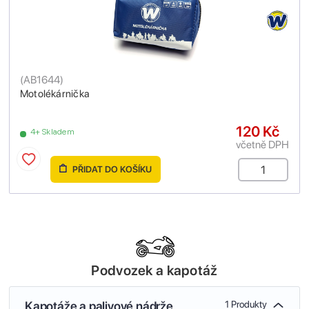
(
AB1644
)
Motolékárnička
120 Kč
4+ Skladem
včetně DPH
PŘIDAT DO KOŠÍKU
Podvozek a kapotáž
Kapotáže a palivové nádrže
1 Produkty