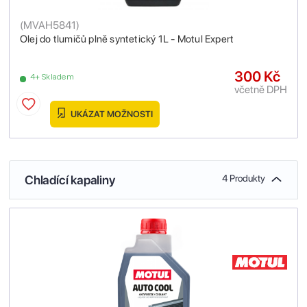
(
MVAH5841
)
Olej do tlumičů plně syntetický 1L - Motul Expert
300 Kč
4+ Skladem
včetně DPH
UKÁZAT MOŽNOSTI
Chladící kapaliny
4 Produkty