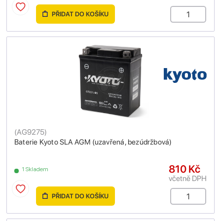
PŘIDAT DO KOŠÍKU
(
AG9275
)
Baterie Kyoto SLA AGM (uzavřená, bezúdržbová)
810 Kč
1 Skladem
včetně DPH
PŘIDAT DO KOŠÍKU