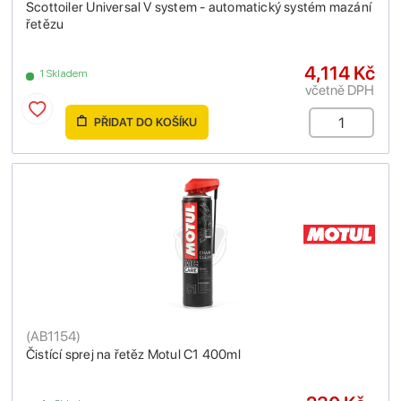
Scottoiler Universal V system - automatický systém mazání
řetězu
4,114 Kč
1 Skladem
včetně DPH
PŘIDAT DO KOŠÍKU
(
AB1154
)
Čistící sprej na řetěz Motul C1 400ml