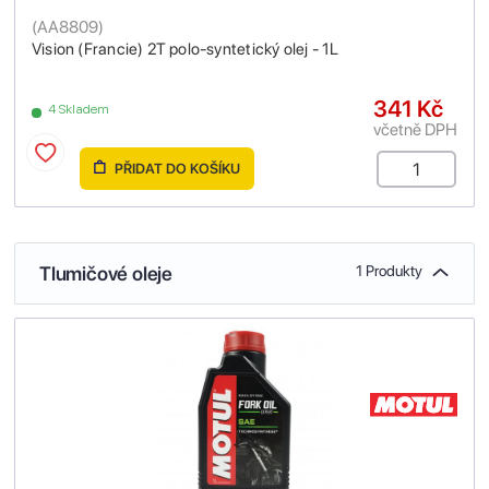
(
AA8809
)
Vision (Francie) 2T polo-syntetický olej - 1L
341 Kč
4 Skladem
včetně DPH
PŘIDAT DO KOŠÍKU
Tlumičové oleje
1 Produkty