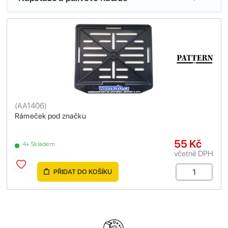
(
AA1406
)
Rámeček pod značku
55 Kč
4+ Skladem
včetně DPH
PŘIDAT DO KOŠÍKU