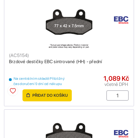
(
AC5154
)
Brzdové destičky EBC sintrované (HH) - přední
1,089 Kč
Na centrálním skladě Přibližný
včetně DPH
čas doručení 9 dní od nákupu
PŘIDAT DO KOŠÍKU