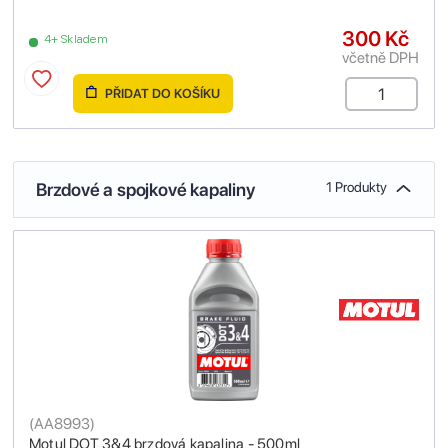
300 Kč
4+ Skladem
včetně DPH
PŘIDAT DO KOŠÍKU
Brzdové a spojkové kapaliny
1 Produkty
(
AA8993
)
Motul DOT 3&4 brzdová kapalina - 500ml