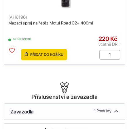
(
AH6196
)
Mazací sprej na řetěz Motul Road C2+ 400ml
220 Kč
4+ Skladem
včetně DPH
PŘIDAT DO KOŠÍKU
Příslušenství a zavazadla
Zavazadla
1 Produkty