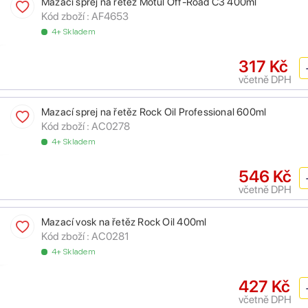
Mazací sprej na řetěz Motul Off-Road C3 400ml
Kód zboží :
AF4653
4+ Skladem
317 Kč
včetně DPH
Mazací sprej na řetěz Rock Oil Professional 600ml
Kód zboží :
AC0278
4+ Skladem
546 Kč
včetně DPH
Mazací vosk na řetěz Rock Oil 400ml
Kód zboží :
AC0281
4+ Skladem
427 Kč
včetně DPH