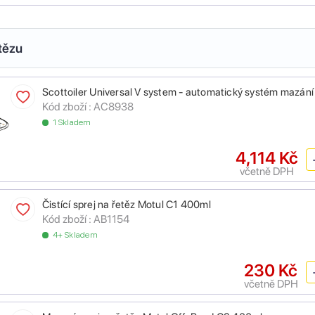
tězu
Scottoiler Universal V system - automatický systém mazání
Kód zboží :
AC8938
1 Skladem
4,114 Kč
včetně DPH
Čistící sprej na řetěz Motul C1 400ml
Kód zboží :
AB1154
4+ Skladem
230 Kč
včetně DPH