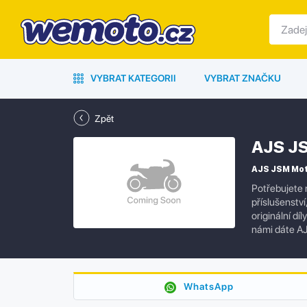
VYBRAT KATEGORII
VYBRAT ZNAČKU
Zpět
AJS JS
AJS JSM Mota
Potřebujete 
příslušenstv
originální dí
námi dáte A
WhatsApp