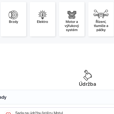
Brzdy
Elektro
Motor a
Řízení,
výfukový
tlumiče a
systém
páčky
Údržba
sady
Sada na údržbu řetězu Motul