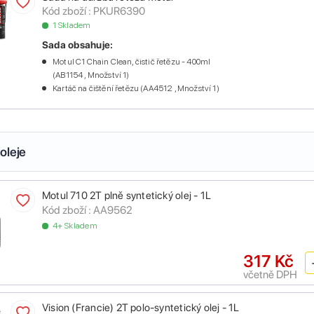
Kód zboží :
PKUR6390
1 Skladem
Sada obsahuje:
Motul C1 Chain Clean, čistič řetězu - 400ml
(AB1154 , Množství 1)
Kartáč na čištění řetězu (AA4512 , Množství 1)
oleje
Motul 710 2T plně syntetický olej - 1L
Kód zboží :
AA9562
4+ Skladem
317 Kč
včetně DPH
Vision (Francie) 2T polo-syntetický olej - 1L