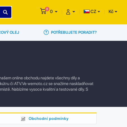
0
0
CZ
Kč
POTŘEBUJETE PORADIT?
ČOVÝ OLEJ
našem online obchodu najdete všechny díly a
 skútru či ATV.Ve wemoto.cz se snažíme naskladňovat
 místě. Nabízíme vysoce kvalitní a testované díly. S
Obchodní podmínky