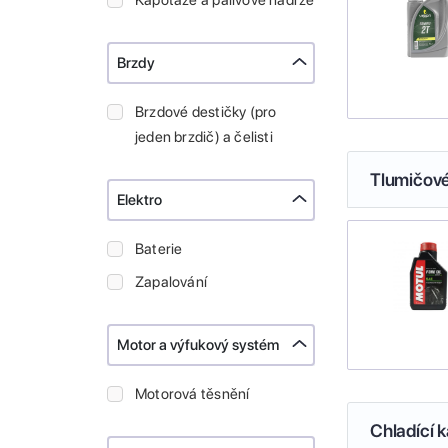
Kapotáže a palivové nádrže
Brzdy
Brzdové destičky (pro
jeden brzdič) a čelisti
Tlumičové
Elektro
Baterie
Zapalování
Motor a výfukový systém
Motorová těsnění
Chladící k