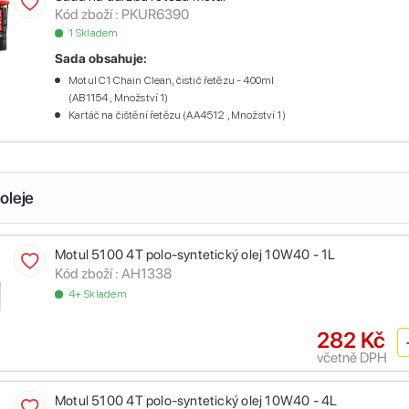
Kód zboží :
PKUR6390
1 Skladem
Sada obsahuje:
Motul C1 Chain Clean, čistič řetězu - 400ml
(AB1154 , Množství 1)
Kartáč na čištění řetězu (AA4512 , Množství 1)
oleje
Motul 5100 4T polo-syntetický olej 10W40 - 1L
Kód zboží :
AH1338
4+ Skladem
282 Kč
včetně DPH
Motul 5100 4T polo-syntetický olej 10W40 - 4L