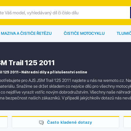
MAZIVA A ČISTIČE ŘETĚZU
ČISTIČE MOTOCYKLU
TLUMI
M Trail 125 2011
 125 2011 – Náhradní díly a příslušenství online
otřebujete pro AJS JSM Trail 125 2011 najdete u nás na wemoto.cz. Nabí
ateriálu. Snažíme se držet skladem co nejvíce dílů pro všechny motocyk
co nejdříve vyrazit vstříc novým dobrodružstvím. Všechny naše náhradní dí
a bezpečnost našich zákazníků. V případě jakýchkoliv dotazů nás nev
Často kladené dotazy