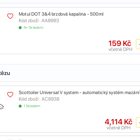
Motul DOT 3&4 brzdová kapalina - 500ml
Kód zboží :
AA8993
4+ Skladem
159 Kč
včetně DPH
tězu
Scottoiler Universal V system - automatický systém mazání
Kód zboží :
AC8938
1 Skladem
4,114 Kč
včetně DPH