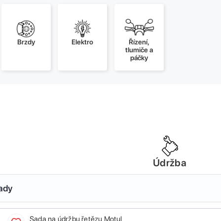
Brzdy
Elektro
Řízení,
tlumiče a
páčky
Údržba
sady
Sada na údržbu řetězu Motul