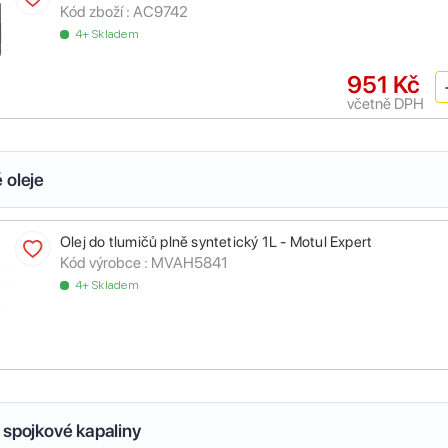
Kód zboží :
AC9742
4+ Skladem
951 Kč
včetně DPH
 oleje
Olej do tlumičů plně syntetický 1L - Motul Expert
Kód výrobce :
MVAH5841
4+ Skladem
 spojkové kapaliny