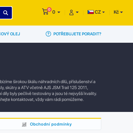
0
0
CZ
Kč
POTŘEBUJETE PORADIT?
ČOVÝ OLEJ
zíme širokou škálu náhradních dílů, příslušenství a
ly, skútry a ATV včetně AJS JSM Trail 125 2011,
ly byly pečlivě testovány a jsou té nejvyšší kvality.
áhejte kontaktovat, vždy vám rádi pomůžeme.
Obchodní podmínky