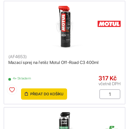
(
AF4653
)
Mazací sprej na řetěz Motul Off-Road C3 400ml
317 Kč
4+ Skladem
včetně DPH
PŘIDAT DO KOŠÍKU