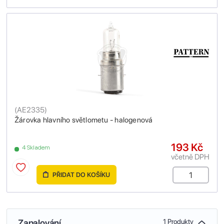
(
AE2335
)
Žárovka hlavního světlometu - halogenová
193 Kč
4 Skladem
včetně DPH
PŘIDAT DO KOŠÍKU
Zapalování
1 Produkty