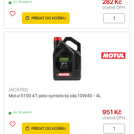
282 Kč
4+ Skladem
včetně DPH
PŘIDAT DO KOŠÍKU
(
AC9742
)
Motul 5100 4T polo-syntetický olej 10W40 - 4L
951 Kč
4+ Skladem
včetně DPH
PŘIDAT DO KOŠÍKU