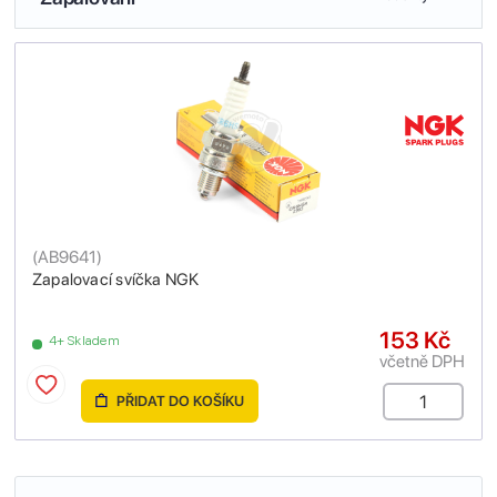
(
AB9641
)
Zapalovací svíčka NGK
153 Kč
4+ Skladem
včetně DPH
PŘIDAT DO KOŠÍKU