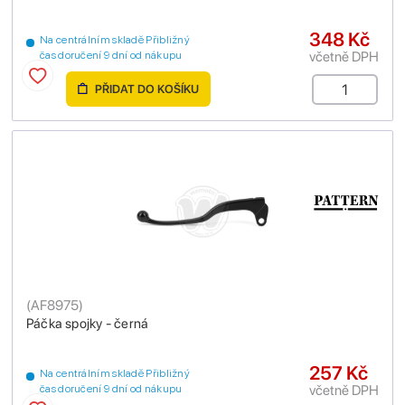
348 Kč
Na centrálním skladě Přibližný
včetně DPH
čas doručení 9 dní od nákupu
PŘIDAT DO KOŠÍKU
(
AF8975
)
Páčka spojky - černá
257 Kč
Na centrálním skladě Přibližný
včetně DPH
čas doručení 9 dní od nákupu