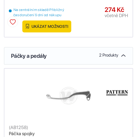
274 Kč
Na centrálním skladě Přibližný
včetně DPH
čas doručení 9 dní od nákupu
UKÁZAT MOŽNOSTI
Páčky a pedály
2 Produkty
(
AB1258
)
Páčka spojky