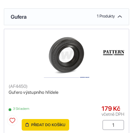
Gufera
1 Produkty
(
AF4450
)
Gufero výstupního hřídele
179 Kč
3 Skladem
včetně DPH
PŘIDAT DO KOŠÍKU