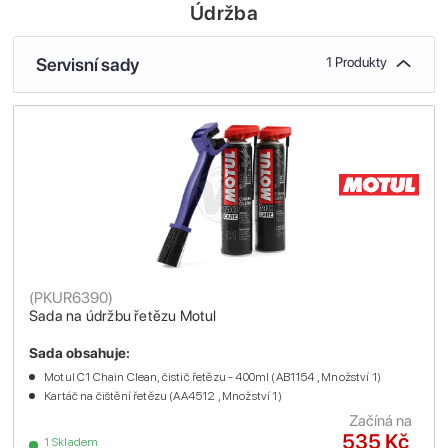
Údržba
Servisní sady
1 Produkty
(
PKUR6390
)
Sada na údržbu řetězu Motul
Sada obsahuje:
Motul C1 Chain Clean, čistič řetězu - 400ml (AB1154 , Množství 1)
Kartáč na čištění řetězu (AA4512 , Množství 1)
Začíná na
535 Kč
1 Skladem