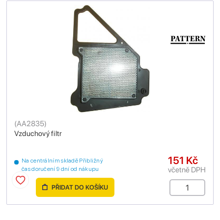
(
AA2835
)
Vzduchový filtr
151 Kč
Na centrálním skladě Přibližný
včetně DPH
čas doručení 9 dní od nákupu
PŘIDAT DO KOŠÍKU