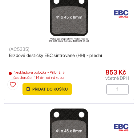
(
AC5335
)
Brzdové destičky EBC sintrované (HH) - přední
853 Kč
Neskladová položka - Přibližný
včetně DPH
čas doručení 14 dní od nákupu
PŘIDAT DO KOŠÍKU