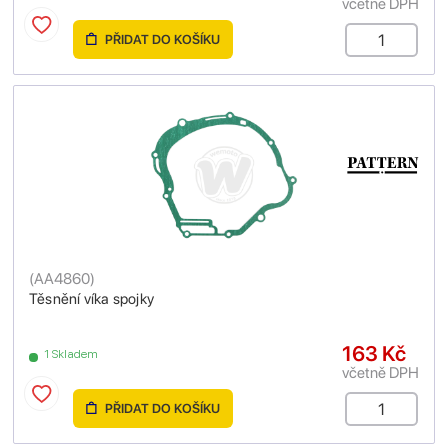
včetně DPH
PŘIDAT DO KOŠÍKU
(
AA4860
)
Těsnění víka spojky
163 Kč
1 Skladem
včetně DPH
PŘIDAT DO KOŠÍKU