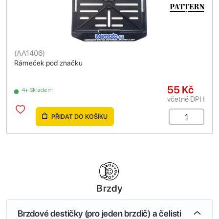
(
AA1406
)
Rámeček pod značku
55 Kč
4+ Skladem
včetně DPH
PŘIDAT DO KOŠÍKU
Brzdy
Brzdové destičky (pro jeden brzdič) a čelisti