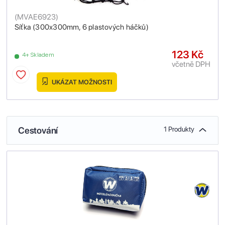
(
MVAE6923
)
Síťka (300x300mm, 6 plastových háčků)
123 Kč
4+ Skladem
včetně DPH
UKÁZAT MOŽNOSTI
Cestování
1 Produkty