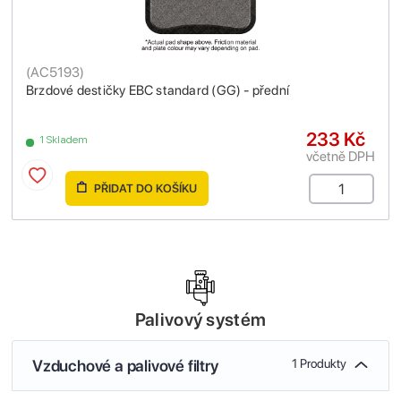
(
AC5193
)
Brzdové destičky EBC standard (GG) - přední
233 Kč
1 Skladem
včetně DPH
PŘIDAT DO KOŠÍKU
Palivový systém
Vzduchové a palivové filtry
1 Produkty