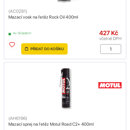
(
AC0281
)
Mazací vosk na řetěz Rock Oil 400ml
427 Kč
4+ Skladem
včetně DPH
PŘIDAT DO KOŠÍKU
(
AH6196
)
Mazací sprej na řetěz Motul Road C2+ 400ml