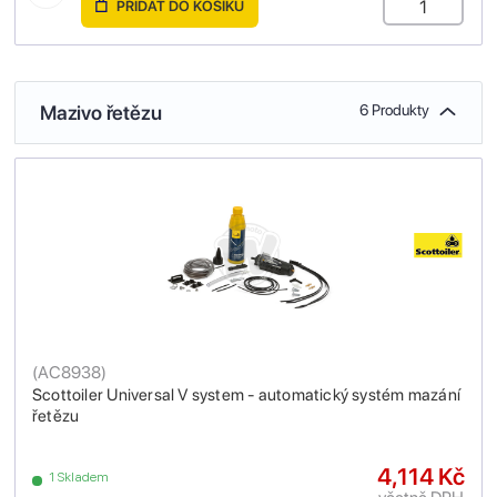
PŘIDAT DO KOŠÍKU
Mazivo řetězu
6 Produkty
(
AC8938
)
Scottoiler Universal V system - automatický systém mazání
řetězu
4,114 Kč
1 Skladem