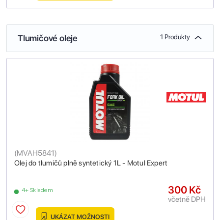
Tlumičové oleje
1 Produkty
(
MVAH5841
)
Olej do tlumičů plně syntetický 1L - Motul Expert
300 Kč
4+ Skladem
včetně DPH
UKÁZAT MOŽNOSTI