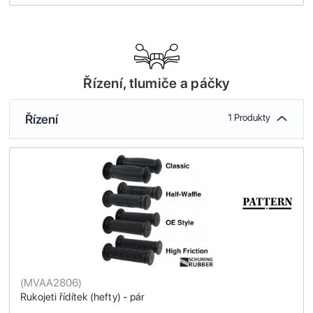
Řízení, tlumiče a páčky
Řízení
1 Produkty
(
MVAA2806
)
Rukojeti řídítek (hefty) - pár