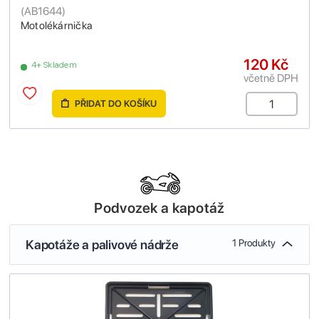
(
AB1644
)
Motolékárnička
120 Kč
4+ Skladem
včetně DPH
PŘIDAT DO KOŠÍKU
Podvozek a kapotáž
Kapotáže a palivové nádrže
1 Produkty