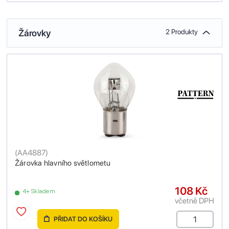
Žárovky
2 Produkty
(
AA4887
)
Žárovka hlavního světlometu
108 Kč
4+ Skladem
včetně DPH
PŘIDAT DO KOŠÍKU