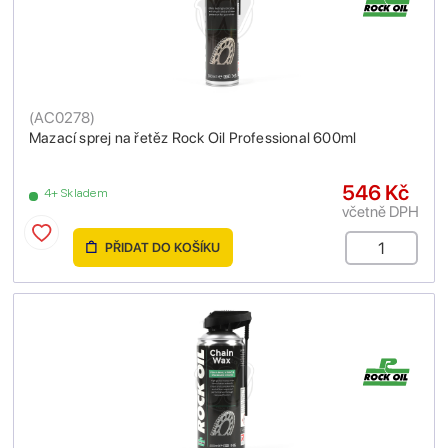
(
AC0278
)
Mazací sprej na řetěz Rock Oil Professional 600ml
546 Kč
4+ Skladem
včetně DPH
PŘIDAT DO KOŠÍKU