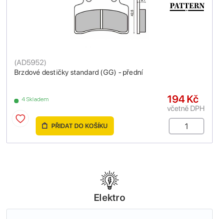
(
AD5952
)
Brzdové destičky standard (GG) - přední
194 Kč
4 Skladem
včetně DPH
PŘIDAT DO KOŠÍKU
Elektro