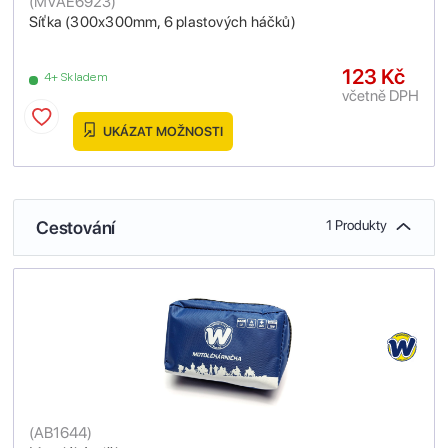
(
MVAE6923
)
Síťka (300x300mm, 6 plastových háčků)
123 Kč
4+ Skladem
včetně DPH
UKÁZAT MOŽNOSTI
Cestování
1 Produkty
(
AB1644
)