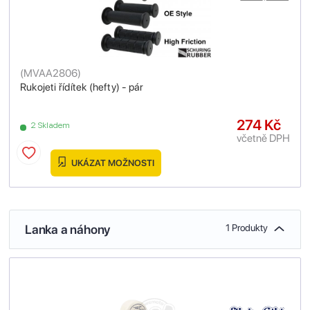
(
MVAA2806
)
Rukojeti řídítek (hefty) - pár
274 Kč
2 Skladem
včetně DPH
UKÁZAT MOŽNOSTI
Lanka a náhony
1 Produkty