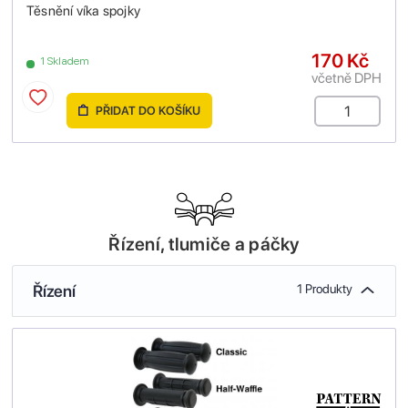
Těsnění víka spojky
170 Kč
1 Skladem
včetně DPH
PŘIDAT DO KOŠÍKU
Řízení, tlumiče a páčky
Řízení
1 Produkty