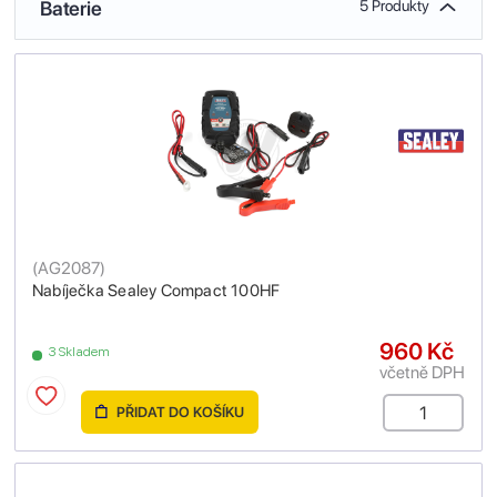
Baterie
5 Produkty
(
AG2087
)
Nabíječka Sealey Compact 100HF
960 Kč
3 Skladem
včetně DPH
PŘIDAT DO KOŠÍKU