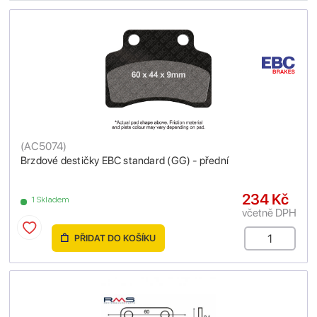
(
AC5074
)
Brzdové destičky EBC standard (GG) - přední
234 Kč
1 Skladem
včetně DPH
PŘIDAT DO KOŠÍKU