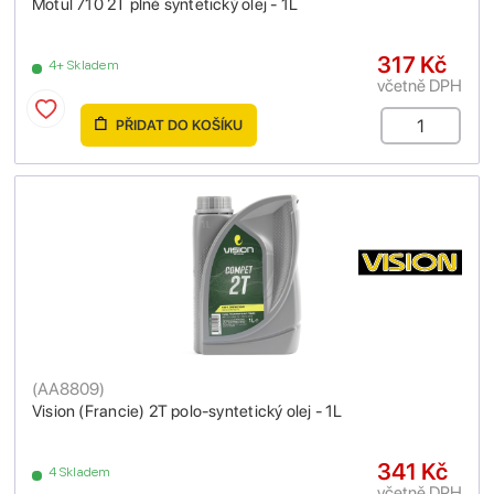
Motul 710 2T plně syntetický olej - 1L
317 Kč
4+ Skladem
včetně DPH
PŘIDAT DO KOŠÍKU
(
AA8809
)
Vision (Francie) 2T polo-syntetický olej - 1L
341 Kč
4 Skladem
včetně DPH