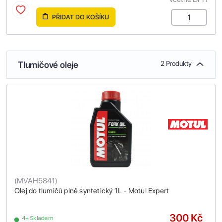
PŘIDAT DO KOŠÍKU
Tlumičové oleje
2 Produkty
(
MVAH5841
)
Olej do tlumičů plně syntetický 1L - Motul Expert
300 Kč
4+ Skladem