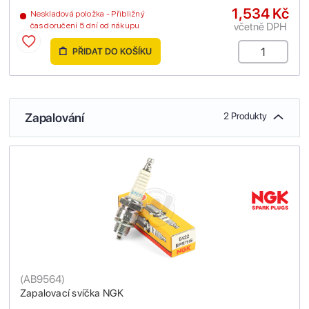
1,534 Kč
Neskladová položka - Přibližný
včetně DPH
čas doručení 5 dní od nákupu
PŘIDAT DO KOŠÍKU
Zapalování
2 Produkty
(
AB9564
)
Zapalovací svíčka NGK