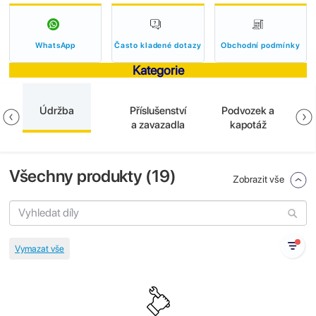
WhatsApp
Často kladené dotazy
Obchodní podmínky
Kategorie
Údržba
Příslušenství
Podvozek a
B
a zavazadla
kapotáž
Všechny produkty (
19
)
Zobrazit vše