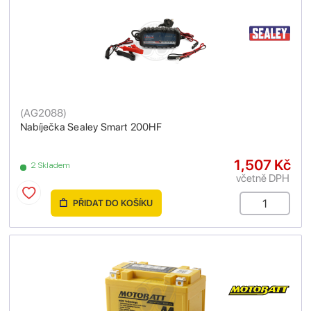
(
AG2088
)
Nabíječka Sealey Smart 200HF
1,507 Kč
2 Skladem
včetně DPH
PŘIDAT DO KOŠÍKU