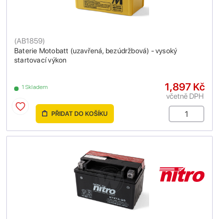
(
AB1859
)
Baterie Motobatt (uzavřená, bezúdržbová) - vysoký
startovací výkon
1,897 Kč
1 Skladem
včetně DPH
PŘIDAT DO KOŠÍKU