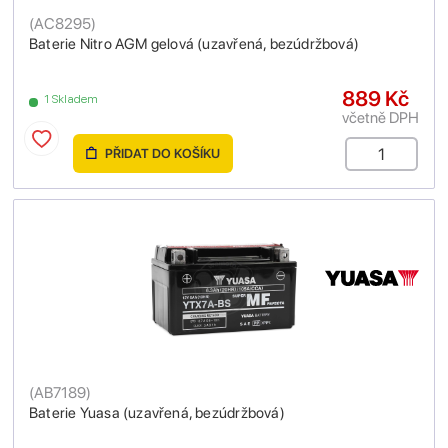
(
AC8295
)
Baterie Nitro AGM gelová (uzavřená, bezúdržbová)
889 Kč
1 Skladem
včetně DPH
PŘIDAT DO KOŠÍKU
(
AB7189
)
Baterie Yuasa (uzavřená, bezúdržbová)