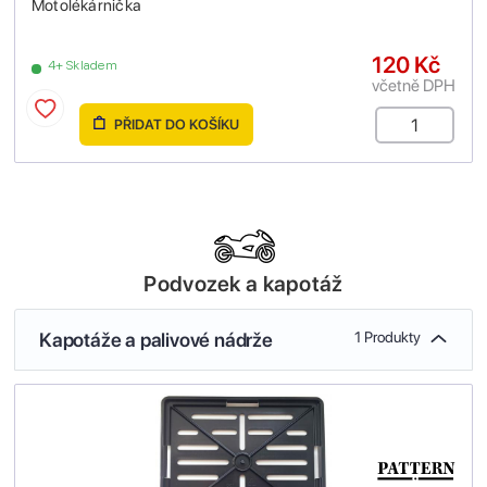
Motolékárnička
120 Kč
4+ Skladem
včetně DPH
PŘIDAT DO KOŠÍKU
Podvozek a kapotáž
Kapotáže a palivové nádrže
1 Produkty