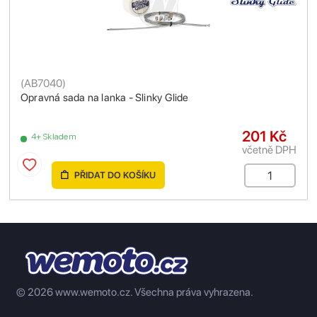
(
AB7040
)
Opravná sada na lanka - Slinky Glide
201 Kč
4+ Skladem
včetně DPH
PŘIDAT DO KOŠÍKU
© 2026 www.wemoto.cz.
Všechna práva vyhrazena.