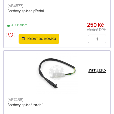
(
AB4577
)
Brzdový spínač přední
250 Kč
4+ Skladem
včetně DPH
PŘIDAT DO KOŠÍKU
(
AE7458
)
Brzdový spínač zadní