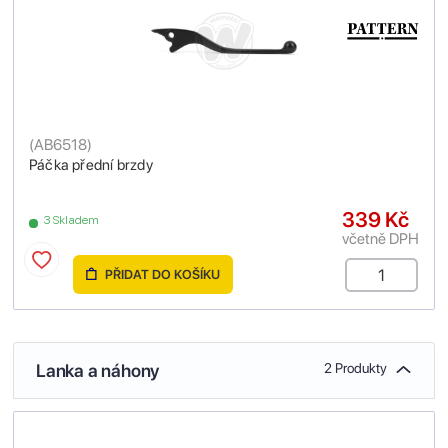
(
AB6518
)
Páčka přední brzdy
339 Kč
3 Skladem
včetně DPH
PŘIDAT DO KOŠÍKU
Lanka a náhony
2 Produkty