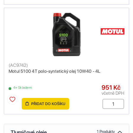
(
AC9742
)
Motul 5100 4T polo-syntetický olej 10W40 - 4L
951 Kč
4+ Skladem
včetně DPH
PŘIDAT DO KOŠÍKU
Tlumičové oleje
1 Produkty