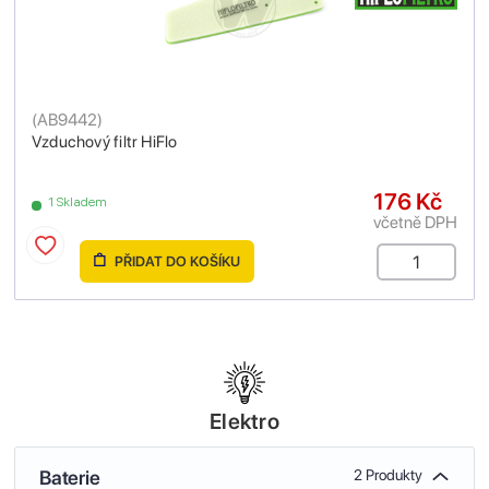
(
AB9442
)
Vzduchový filtr HiFlo
176 Kč
1 Skladem
včetně DPH
PŘIDAT DO KOŠÍKU
Elektro
Baterie
2 Produkty