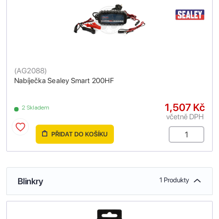
(
AG2088
)
Nabíječka Sealey Smart 200HF
1,507 Kč
2 Skladem
včetně DPH
PŘIDAT DO KOŠÍKU
Blinkry
1 Produkty