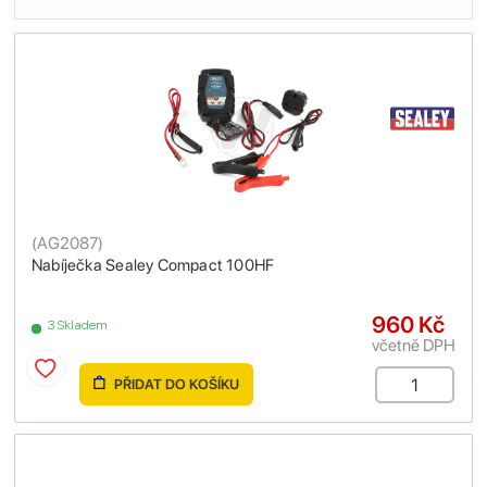
(
AG2087
)
Nabíječka Sealey Compact 100HF
960 Kč
3 Skladem
včetně DPH
PŘIDAT DO KOŠÍKU