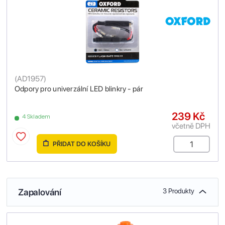
(
AD1957
)
Odpory pro univerzální LED blinkry - pár
239 Kč
4 Skladem
včetně DPH
PŘIDAT DO KOŠÍKU
Zapalování
3 Produkty