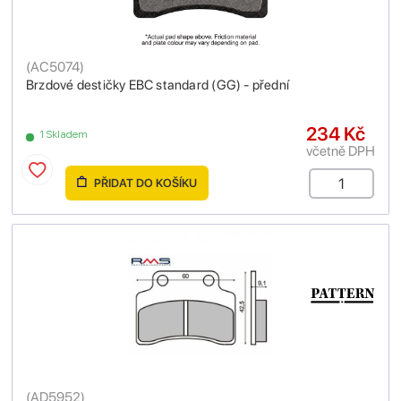
(
AC5074
)
Brzdové destičky EBC standard (GG) - přední
234 Kč
1 Skladem
včetně DPH
PŘIDAT DO KOŠÍKU
(
AD5952
)