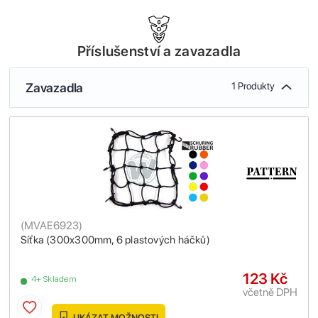
Příslušenství a zavazadla
Zavazadla
1 Produkty
(
MVAE6923
)
Síťka (300x300mm, 6 plastových háčků)
123 Kč
4+ Skladem
včetně DPH
UKÁZAT MOŽNOSTI