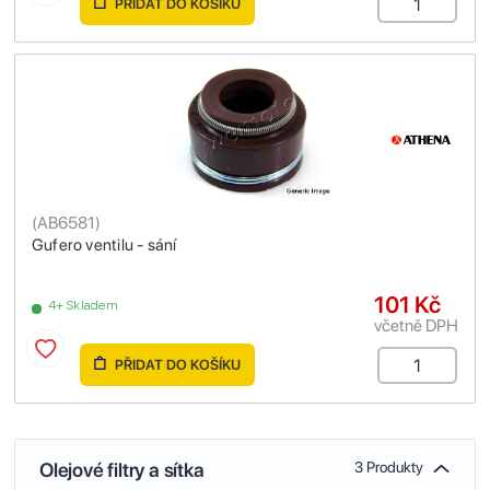
PŘIDAT DO KOŠÍKU
(
AB6581
)
Gufero ventilu - sání
101 Kč
4+ Skladem
včetně DPH
PŘIDAT DO KOŠÍKU
Olejové filtry a sítka
3 Produkty