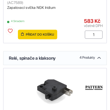
(
AC7589
)
Zapalovací svíčka NGK Iridium
583 Kč
4 Skladem
včetně DPH
PŘIDAT DO KOŠÍKU
Relé, spínače a klaksony
4 Produkty