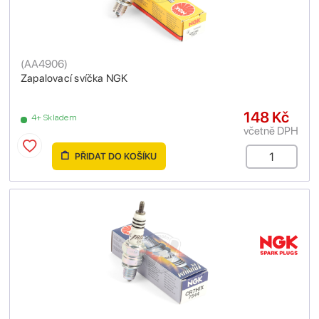
(
AA4906
)
Zapalovací svíčka NGK
148 Kč
4+ Skladem
včetně DPH
PŘIDAT DO KOŠÍKU