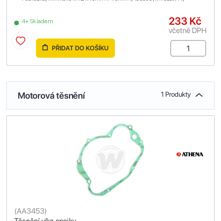
233 Kč
4+ Skladem
včetně DPH
PŘIDAT DO KOŠÍKU
Motorová těsnění
1 Produkty
(
AA3453
)
Těsnění víka spojky