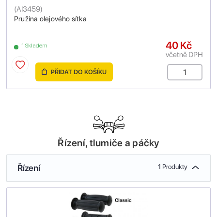
(
AI3459
)
Pružina olejového sítka
40 Kč
1 Skladem
včetně DPH
PŘIDAT DO KOŠÍKU
Řízení, tlumiče a páčky
Řízení
1 Produkty