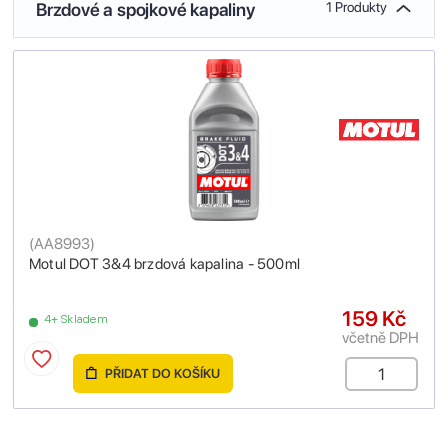
Brzdové a spojkové kapaliny
1 Produkty
(
AA8993
)
Motul DOT 3&4 brzdová kapalina - 500ml
159 Kč
4+ Skladem
včetně DPH
PŘIDAT DO KOŠÍKU