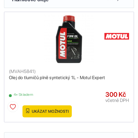
(
MVAH5841
)
Olej do tlumičů plně syntetický 1L - Motul Expert
300 Kč
4+ Skladem
včetně DPH
UKÁZAT MOŽNOSTI