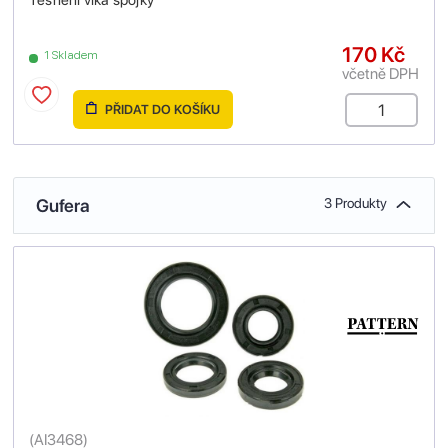
170 Kč
1 Skladem
včetně DPH
PŘIDAT DO KOŠÍKU
Gufera
3 Produkty
(
AI3468
)