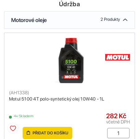
Údržba
Motorové oleje
2 Produkty
(
AH1338
)
Motul 5100 4T polo-syntetický olej 10W40 - 1L
282 Kč
4+ Skladem
včetně DPH
PŘIDAT DO KOŠÍKU