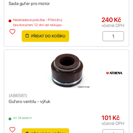
Sada gufer pro motor
240 Kč
Neskladová položka - Přibližný
včetně DPH
čas doručení 12 dní od nákupu
PŘIDAT DO KOŠÍKU
(
AB6581
)
Gufero ventilu - výfuk
101 Kč
4+ Skladem
včetně DPH