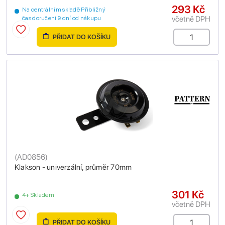
293 Kč
Na centrálním skladě Přibližný
včetně DPH
čas doručení 9 dní od nákupu
PŘIDAT DO KOŠÍKU
(
AD0856
)
Klakson - univerzální, průměr 70mm
301 Kč
4+ Skladem
včetně DPH
PŘIDAT DO KOŠÍKU