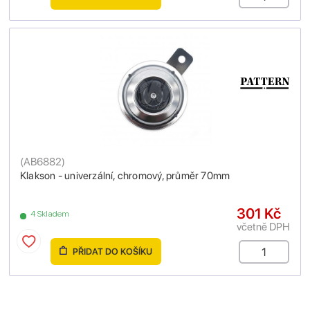
(
AB6882
)
Klakson - univerzální, chromový, průměr 70mm
301 Kč
4 Skladem
včetně DPH
PŘIDAT DO KOŠÍKU