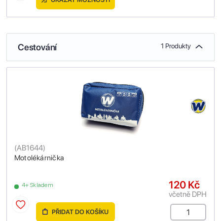
Cestování
1 Produkty
(
AB1644
)
Motolékárnička
120 Kč
4+ Skladem
včetně DPH
PŘIDAT DO KOŠÍKU