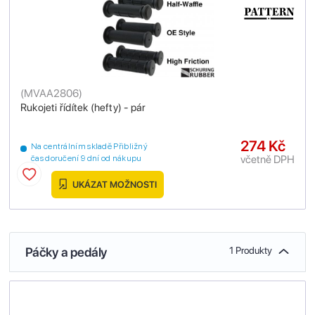
(
MVAA2806
)
Rukojeti řídítek (hefty) - pár
274 Kč
Na centrálním skladě Přibližný
včetně DPH
čas doručení 9 dní od nákupu
UKÁZAT MOŽNOSTI
Páčky a pedály
1 Produkty