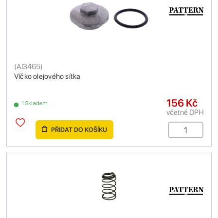
(
AI3465
)
Víčko olejového sítka
156 Kč
1 Skladem
včetně DPH
PŘIDAT DO KOŠÍKU