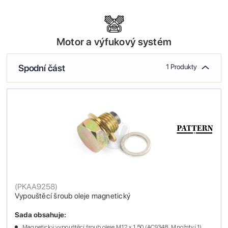
Motor a výfukový systém
Spodní část
1 Produkty
(
PKAA9258
)
Vypouštěcí šroub oleje magnetický
Sada obsahuje:
Magnetický vypouštěcí šroub oleje M12 x 1.50 (AC9348 , Množství 1)