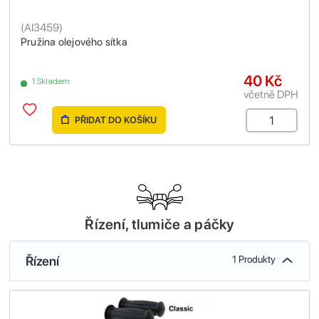
(
AI3459
)
Pružina olejového sítka
40 Kč
1 Skladem
včetně DPH
PŘIDAT DO KOŠÍKU
Řízení, tlumiče a páčky
Řízení
1 Produkty