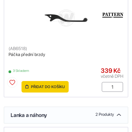
(
AB6518
)
Páčka přední brzdy
339 Kč
3 Skladem
včetně DPH
PŘIDAT DO KOŠÍKU
Lanka a náhony
2 Produkty