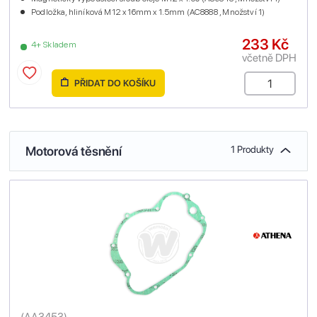
Podložka, hliníková M12 x 16mm x 1.5mm (AC8888 , Množství 1)
233 Kč
4+ Skladem
včetně DPH
PŘIDAT DO KOŠÍKU
Motorová těsnění
1 Produkty
(
AA3453
)