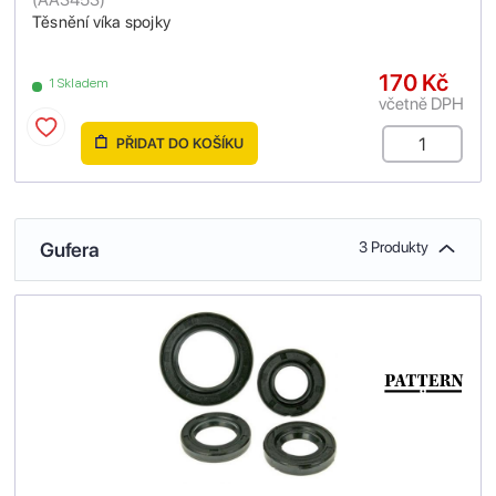
Těsnění víka spojky
170 Kč
1 Skladem
včetně DPH
PŘIDAT DO KOŠÍKU
Gufera
3 Produkty