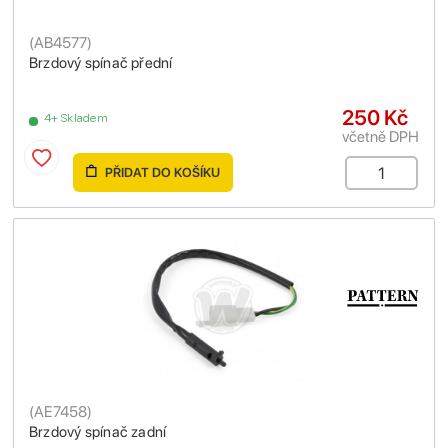
(
AB4577
)
Brzdový spínač přední
250 Kč
4+ Skladem
včetně DPH
PŘIDAT DO KOŠÍKU
(
AE7458
)
Brzdový spínač zadní