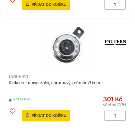
PŘIDAT DO KOŠÍKU
(
AB6882
)
Klakson - univerzální, chromový, průměr 70mm
301 Kč
4 Skladem
včetně DPH
PŘIDAT DO KOŠÍKU