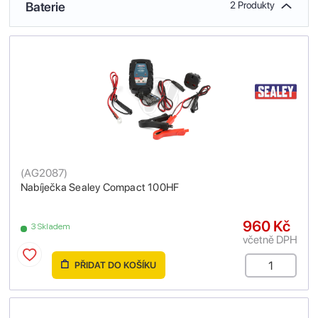
Baterie
2 Produkty
(
AG2087
)
Nabíječka Sealey Compact 100HF
960 Kč
3 Skladem
včetně DPH
PŘIDAT DO KOŠÍKU