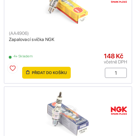
(
AA4906
)
Zapalovací svíčka NGK
148 Kč
4+ Skladem
včetně DPH
PŘIDAT DO KOŠÍKU