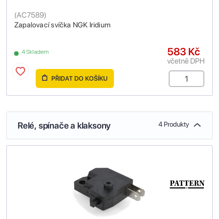
(
AC7589
)
Zapalovací svíčka NGK Iridium
583 Kč
4 Skladem
včetně DPH
PŘIDAT DO KOŠÍKU
Relé, spínače a klaksony
4 Produkty