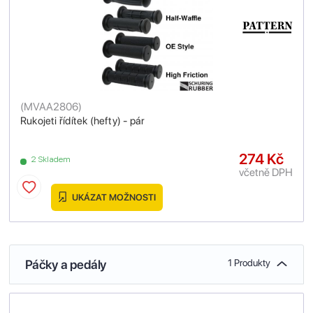
(
MVAA2806
)
Rukojeti řídítek (hefty) - pár
274 Kč
2 Skladem
včetně DPH
UKÁZAT MOŽNOSTI
Páčky a pedály
1 Produkty