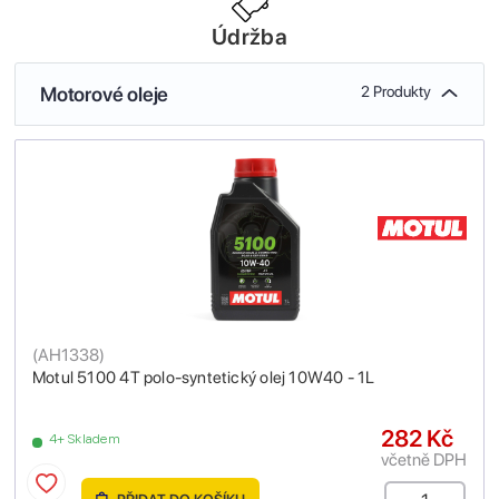
Údržba
Motorové oleje
2 Produkty
(
AH1338
)
Motul 5100 4T polo-syntetický olej 10W40 - 1L
282 Kč
4+ Skladem
včetně DPH