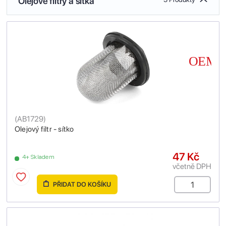
Olejové filtry a sítka
(
AB1729
)
Olejový filtr - sítko
47 Kč
4+ Skladem
včetně DPH
PŘIDAT DO KOŠÍKU