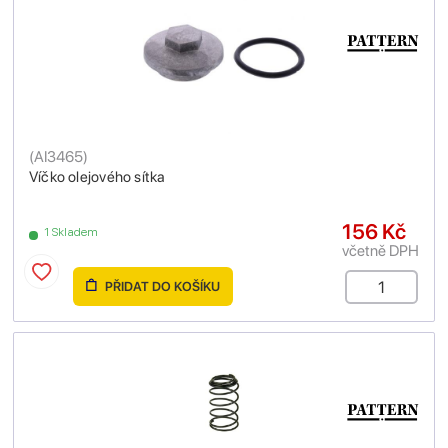
(
AI3465
)
Víčko olejového sítka
156 Kč
1 Skladem
včetně DPH
PŘIDAT DO KOŠÍKU