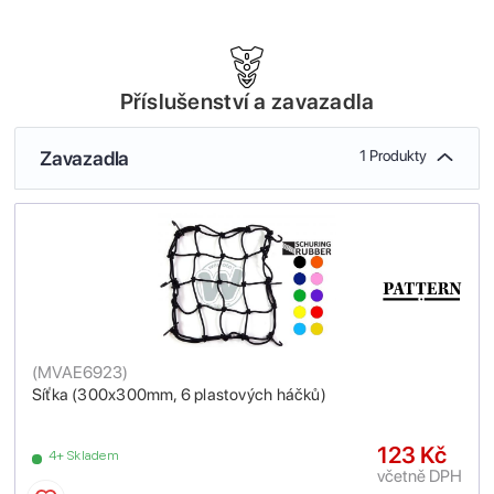
Příslušenství a zavazadla
Zavazadla
1 Produkty
(
MVAE6923
)
Síťka (300x300mm, 6 plastových háčků)
123 Kč
4+ Skladem
včetně DPH