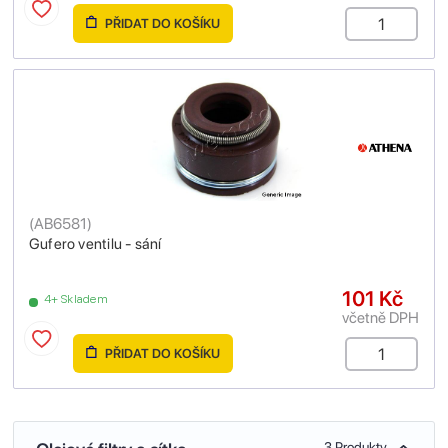
PŘIDAT DO KOŠÍKU
(
AB6581
)
Gufero ventilu - sání
101 Kč
4+ Skladem
včetně DPH
PŘIDAT DO KOŠÍKU
3 Produkty