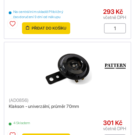
293 Kč
Na centrálním skladě Přibližný
včetně DPH
čas doručení 9 dní od nákupu
PŘIDAT DO KOŠÍKU
(
AD0856
)
Klakson - univerzální, průměr 70mm
301 Kč
4 Skladem
včetně DPH