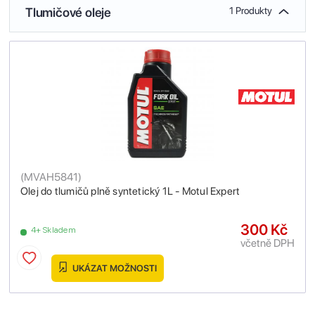
Tlumičové oleje
1 Produkty
(
MVAH5841
)
Olej do tlumičů plně syntetický 1L - Motul Expert
300 Kč
4+ Skladem
včetně DPH
UKÁZAT MOŽNOSTI