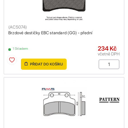
(
AC5074
)
Brzdové destičky EBC standard (GG) - přední
234 Kč
1 Skladem
včetně DPH
PŘIDAT DO KOŠÍKU