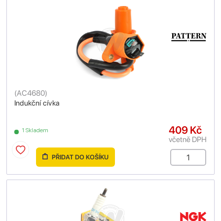
(
AC4680
)
Indukční cívka
409 Kč
1 Skladem
včetně DPH
PŘIDAT DO KOŠÍKU