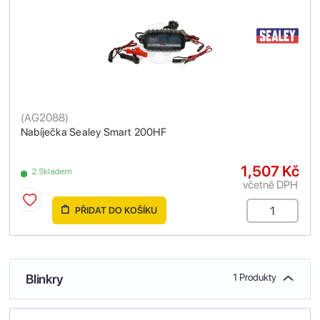
(
AG2088
)
Nabíječka Sealey Smart 200HF
1,507 Kč
2 Skladem
včetně DPH
PŘIDAT DO KOŠÍKU
Blinkry
1 Produkty