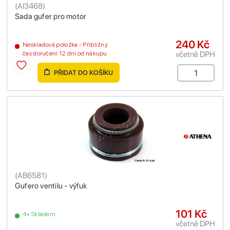
(
AI3468
)
Sada gufer pro motor
240 Kč
Neskladová položka - Přibližný
včetně DPH
čas doručení 12 dní od nákupu
PŘIDAT DO KOŠÍKU
(
AB6581
)
Gufero ventilu - výfuk
101 Kč
4+ Skladem
včetně DPH