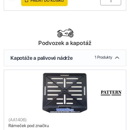
PŘIDAT DO KOŠÍKU
Podvozek a kapotáž
Kapotáže a palivové nádrže
1 Produkty
(
AA1406
)
Rámeček pod značku