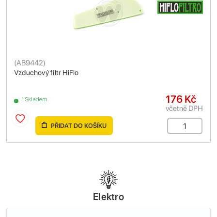
(
AB9442
)
Vzduchový filtr HiFlo
176 Kč
1 Skladem
včetně DPH
PŘIDAT DO KOŠÍKU
Elektro