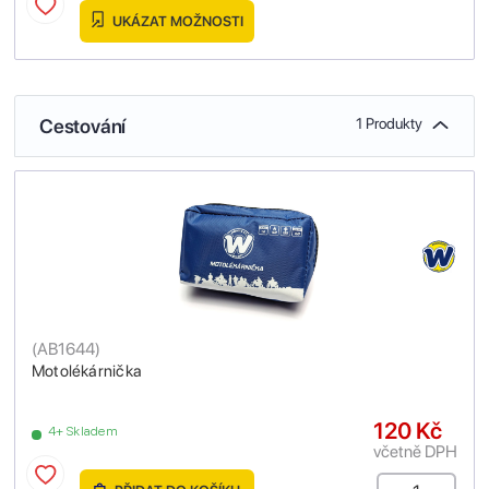
UKÁZAT MOŽNOSTI
Cestování
1 Produkty
(
AB1644
)
Motolékárnička
120 Kč
4+ Skladem
včetně DPH