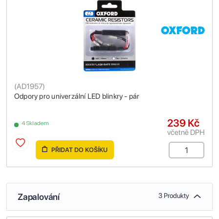
(
AD1957
)
Odpory pro univerzální LED blinkry - pár
239 Kč
4 Skladem
včetně DPH
PŘIDAT DO KOŠÍKU
Zapalování
3 Produkty