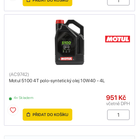
PŘIDAT DO KOŠÍKU
(
AC9742
)
Motul 5100 4T polo-syntetický olej 10W40 - 4L
951 Kč
4+ Skladem
včetně DPH
PŘIDAT DO KOŠÍKU