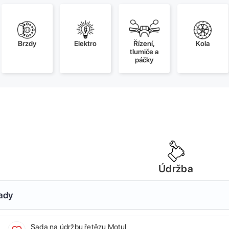
Brzdy
Elektro
Řízení,
Kola
tlumiče a
páčky
Údržba
sady
Sada na údržbu řetězu Motul