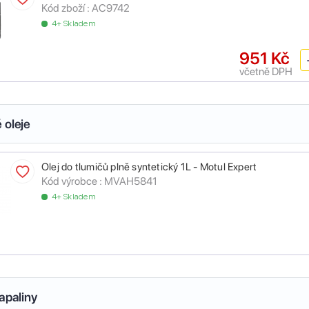
Kód zboží :
AC9742
4+ Skladem
951 Kč
včetně DPH
 oleje
Olej do tlumičů plně syntetický 1L - Motul Expert
Kód výrobce :
MVAH5841
4+ Skladem
apaliny