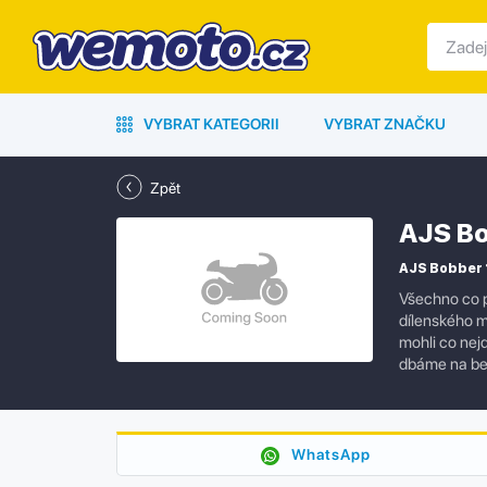
VYBRAT KATEGORII
VYBRAT ZNAČKU
Zpět
AJS Bo
AJS Bobber 1
Všechno co p
dílenského m
mohli co nejd
dbáme na bez
WhatsApp