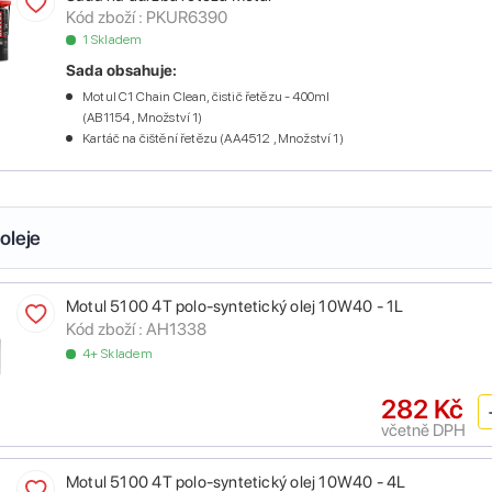
Kód zboží :
PKUR6390
1 Skladem
Sada obsahuje:
Motul C1 Chain Clean, čistič řetězu - 400ml
(AB1154 , Množství 1)
Kartáč na čištění řetězu (AA4512 , Množství 1)
oleje
Motul 5100 4T polo-syntetický olej 10W40 - 1L
Kód zboží :
AH1338
4+ Skladem
282 Kč
včetně DPH
Motul 5100 4T polo-syntetický olej 10W40 - 4L