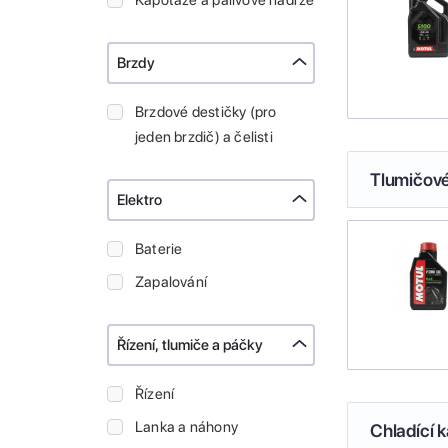
Kapotáže a palivové nádrže
Brzdy
Brzdové destičky (pro
jeden brzdič) a čelisti
Tlumičové
Elektro
Baterie
Zapalování
Řízení, tlumiče a páčky
Řízení
Lanka a náhony
Chladící k