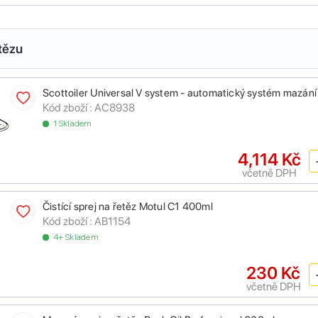
tězu
Scottoiler Universal V system - automatický systém mazání
Kód zboží :
AC8938
1 Skladem
4,114 Kč
včetně DPH
Čistící sprej na řetěz Motul C1 400ml
Kód zboží :
AB1154
4+ Skladem
230 Kč
včetně DPH