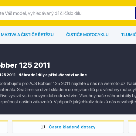
MAZIVA A ČISTIČE ŘETĚZU
ČISTIČE MOTOCYKLU
TLUMI
bber 125 2011
25 2011 – Náhradní díly a příslušenství online
otřebujete pro AJS Bobber 125 2011 najdete u nás na wemoto.cz. Nabízí
ateriálu. Snažíme se držet skladem co nejvíce dílů pro všechny motocy
říve vyrazit vstříc novým dobrodružstvím. Všechny naše náhradní díly byl
pečnost našich zákazníků. V případě jakýchkoliv dotazů nás neváhejt
Často kladené dotazy