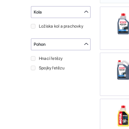
Kola
Ložiska kol a prachovky
Pohon
Hnací řetězy
Spojky řetězu