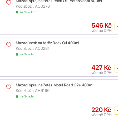
Mazací sprej na řetěz Rock Oil Professional 600ml
Kód zboží :
AC0278
4+ Skladem
546 Kč
včetně DPH
Mazací vosk na řetěz Rock Oil 400ml
Kód zboží :
AC0281
4+ Skladem
427 Kč
včetně DPH
Mazací sprej na řetěz Motul Road C2+ 400ml
Kód zboží :
AH6196
4+ Skladem
220 Kč
včetně DPH