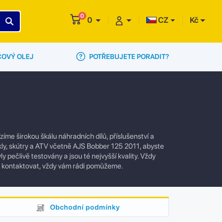
0
0
CZ
Kč
POTŘEBUJETE PORADIT?
ČOVÝ OLEJ
me širokou škálu náhradních dílů, příslušenství a
kly, skútry a ATV včetně AJS Bobber 125 2011, abyste
y pečlivě testovány a jsou té nejvyšší kvality. Vždy
e kontaktovat, vždy vám rádi pomůžeme.
Obchodní podmínky