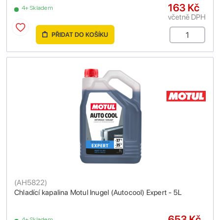
163 Kč
4+ Skladem
včetně DPH
PŘIDAT DO KOŠÍKU
(
AH5822
)
Chladící kapalina Motul Inugel (Autocool) Expert - 5L
653 Kč
4+ Skladem