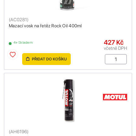
(
AC0281
)
Mazací vosk na řetěz Rock Oil 400ml
427 Kč
4+ Skladem
včetně DPH
PŘIDAT DO KOŠÍKU
(
AH6196
)