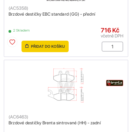
(
AC5358
)
Brzdové destičky EBC standard (GG) - přední
716 Kč
2 Skladem
včetně DPH
PŘIDAT DO KOŠÍKU
(
AC6463
)
Brzdové destičky Brenta sintrované (HH) - zadní