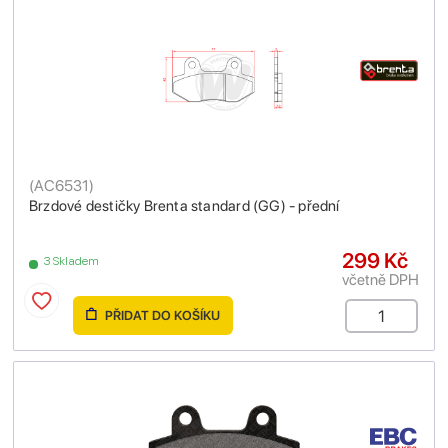
(
AC6531
)
Brzdové destičky Brenta standard (GG) - přední
299 Kč
3 Skladem
včetně DPH
PŘIDAT DO KOŠÍKU