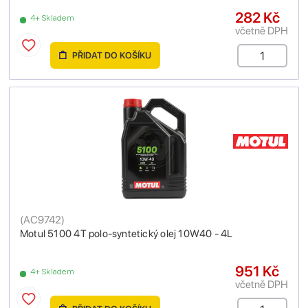
282 Kč
4+ Skladem
včetně DPH
PŘIDAT DO KOŠÍKU
(
AC9742
)
Motul 5100 4T polo-syntetický olej 10W40 - 4L
951 Kč
4+ Skladem
včetně DPH