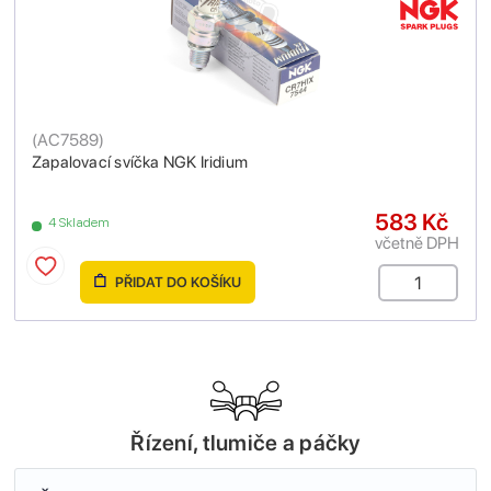
(
AC7589
)
Zapalovací svíčka NGK Iridium
583 Kč
4 Skladem
včetně DPH
PŘIDAT DO KOŠÍKU
Řízení, tlumiče a páčky