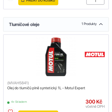
PŘIDAT DO KOŠÍKU
Tlumičové oleje
1 Produkty
(
MVAH5841
)
Olej do tlumičů plně syntetický 1L - Motul Expert
300 Kč
4+ Skladem
včetně DPH