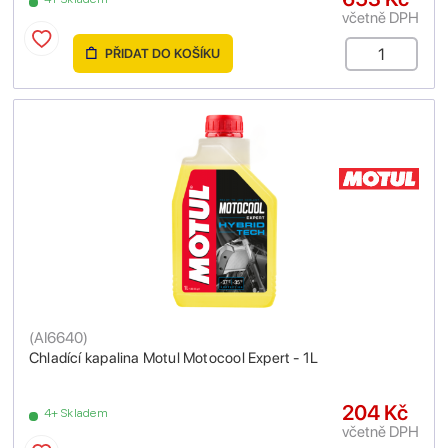
včetně DPH
PŘIDAT DO KOŠÍKU
(
AI6640
)
Chladící kapalina Motul Motocool Expert - 1L
204 Kč
4+ Skladem
včetně DPH