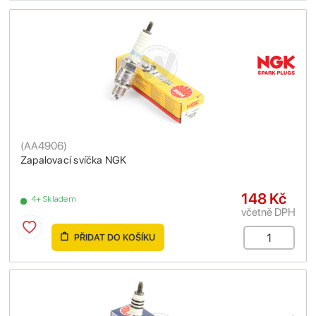
(
AA4906
)
Zapalovací svíčka NGK
148 Kč
4+ Skladem
včetně DPH
PŘIDAT DO KOŠÍKU