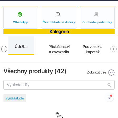
WhatsApp
Často kladené dotazy
Obchodní podmínky
Kategorie
Údržba
Příslušenství
Podvozek a
B
a zavazadla
kapotáž
Všechny produkty (
42
)
Zobrazit vše