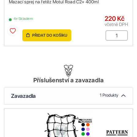
Mazací sprej na řetěz Motul Road C2+ 400ml
220 Kč
4+ Skladem
včetně DPH
PŘIDAT DO KOŠÍKU
Příslušenství a zavazadla
Zavazadla
1 Produkty