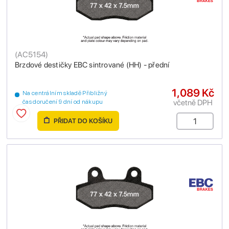
(
AC5154
)
Brzdové destičky EBC sintrované (HH) - přední
1,089 Kč
Na centrálním skladě Přibližný
včetně DPH
čas doručení 9 dní od nákupu
PŘIDAT DO KOŠÍKU