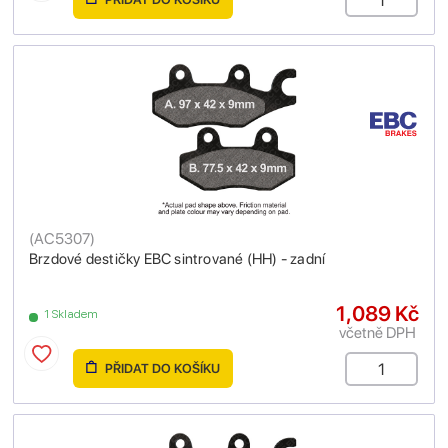
(
AC5307
)
Brzdové destičky EBC sintrované (HH) - zadní
1,089 Kč
1 Skladem
včetně DPH
PŘIDAT DO KOŠÍKU