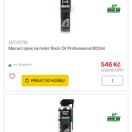
(
AC0278
)
Mazací sprej na řetěz Rock Oil Professional 600ml
546 Kč
4+ Skladem
včetně DPH
PŘIDAT DO KOŠÍKU