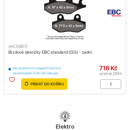
(
AC5467
)
Brzdové destičky EBC standard (GG) - zadní
716 Kč
Na centrálním skladě Přibližný
včetně DPH
čas doručení 9 dní od nákupu
PŘIDAT DO KOŠÍKU
Elektro