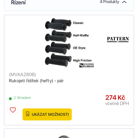
Řízení
4 Produkty
(
MVAA2806
)
Rukojeti řídítek (hefty) - pár
274 Kč
2 Skladem
včetně DPH
UKÁZAT MOŽNOSTI