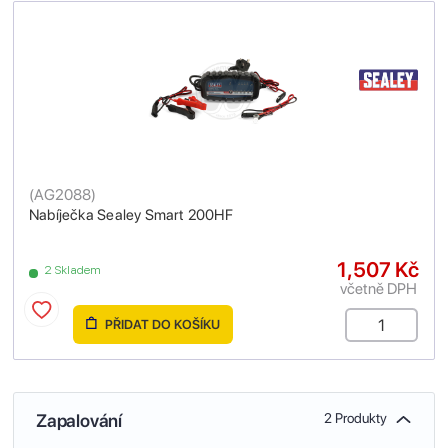
(
AG2088
)
Nabíječka Sealey Smart 200HF
1,507 Kč
2 Skladem
včetně DPH
PŘIDAT DO KOŠÍKU
Zapalování
2 Produkty