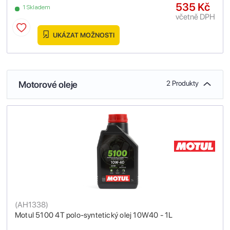
535 Kč
1 Skladem
včetně DPH
UKÁZAT MOŽNOSTI
Motorové oleje
2 Produkty
(
AH1338
)
Motul 5100 4T polo-syntetický olej 10W40 - 1L