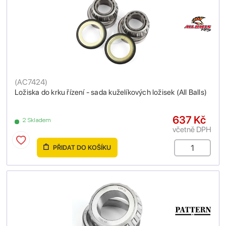
(
AC7424
)
Ložiska do krku řízení - sada kuželíkových ložisek (All Balls)
637 Kč
2 Skladem
včetně DPH
PŘIDAT DO KOŠÍKU