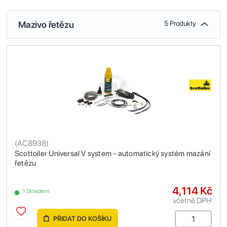
Mazivo řetězu
5 Produkty
(
AC8938
)
Scottoiler Universal V system - automatický systém mazání
řetězu
4,114 Kč
1 Skladem
včetně DPH
PŘIDAT DO KOŠÍKU