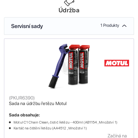
Údržba
Servisní sady
1 Produkty
(
PKUR6390
)
Sada na údržbu řetězu Motul
Sada obsahuje:
Motul C1 Chain Clean, čistič řetězu - 400ml (AB1154 , Množství 1)
Kartáč na čištění řetězu (AA4512 , Množství 1)
Začíná na