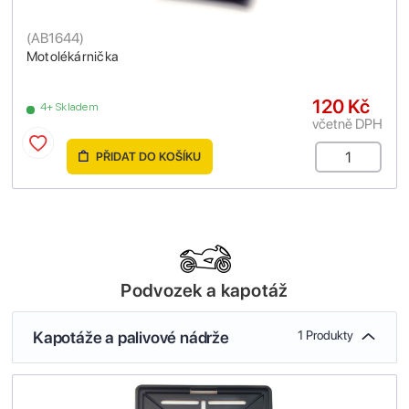
(
AB1644
)
Motolékárnička
120 Kč
4+ Skladem
včetně DPH
PŘIDAT DO KOŠÍKU
Podvozek a kapotáž
Kapotáže a palivové nádrže
1 Produkty