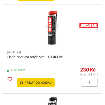
(
AB1154
)
Čistící sprej na řetěz Motul C1 400ml
230 Kč
4+ Skladem
včetně DPH
PŘIDAT DO KOŠÍKU