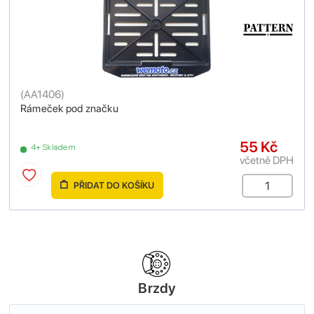
(
AA1406
)
Rámeček pod značku
55 Kč
4+ Skladem
včetně DPH
PŘIDAT DO KOŠÍKU
Brzdy