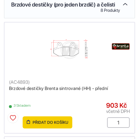
Brzdové destičky (pro jeden brzdič) a čelisti
8 Produkty
(
AC4893
)
Brzdové destičky Brenta sintrované (HH) - přední
903 Kč
3 Skladem
včetně DPH
PŘIDAT DO KOŠÍKU