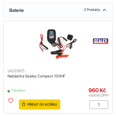
Baterie
2 Produkty
(
AG2087
)
Nabíječka Sealey Compact 100HF
960 Kč
3 Skladem
včetně DPH
PŘIDAT DO KOŠÍKU