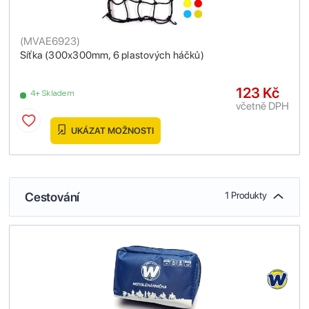
(
MVAE6923
)
Síťka (300x300mm, 6 plastových háčků)
123 Kč
4+ Skladem
včetně DPH
UKÁZAT MOŽNOSTI
Cestování
1 Produkty