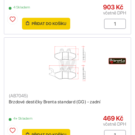
903 Kč
4 Skladem
včetně DPH
PŘIDAT DO KOŠÍKU
(
AB7045
)
Brzdové destičky Brenta standard (GG) - zadní
469 Kč
4+ Skladem
včetně DPH
PŘIDAT DO KOŠÍKU