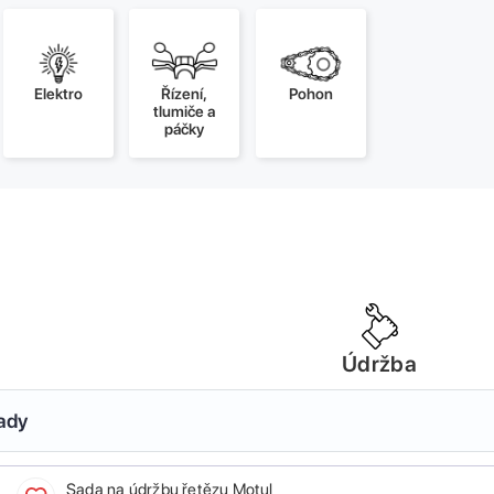
Elektro
Řízení,
Pohon
tlumiče a
páčky
Údržba
sady
Sada na údržbu řetězu Motul