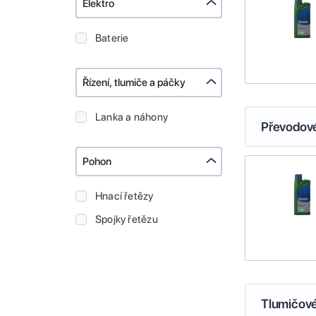
Elektro
Baterie
Řízení, tlumiče a páčky
Lanka a náhony
Převodové
Pohon
Hnací řetězy
Spojky řetězu
Tlumičové