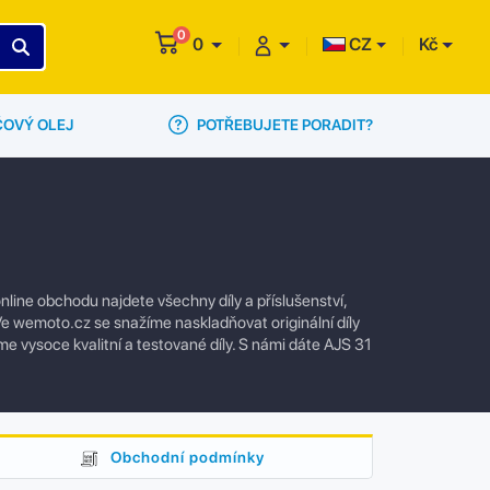
0
0
CZ
Kč
POTŘEBUJETE PORADIT?
ČOVÝ OLEJ
line obchodu najdete všechny díly a příslušenství,
e wemoto.cz se snažíme naskladňovat originální díly
me vysoce kvalitní a testované díly. S námi dáte AJS 31
Obchodní podmínky