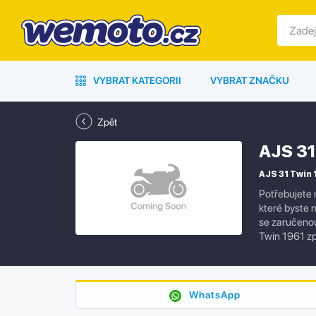
VYBRAT KATEGORII
VYBRAT ZNAČKU
Zpět
AJS 31
AJS 31 Twin 1
Potřebujete 
které byste 
se zaručenou
Twin 1961 zp
WhatsApp