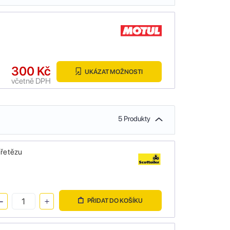
300 Kč
UKÁZAT MOŽNOSTI
včetně DPH
5 Produkty
 řetězu
PŘIDAT DO KOŠÍKU