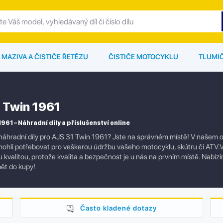
MAZIVA A ČISTIČE ŘETĚZU
ČISTIČE MOTOCYKLU
TLUMI
 Twin 1961
961 – Náhradní díly a příslušenství online
náhradní díly pro AJS 31 Twin 1961? Jste na správném místě! V našem on
mohli potřebovat pro veškerou údržbu vašeho motocyklu, skútru či ATV.V
 kvalitou, protože kvalita a bezpečnost je u nás na prvním místě. Nabízí
ět do kupy!
Často kladené dotazy