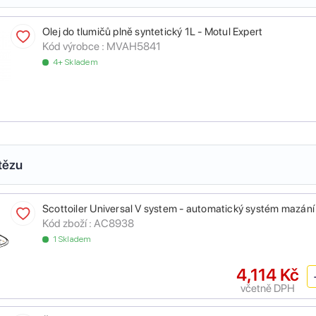
Olej do tlumičů plně syntetický 1L - Motul Expert
Kód výrobce :
MVAH5841
4+ Skladem
tězu
Scottoiler Universal V system - automatický systém mazání
Kód zboží :
AC8938
1 Skladem
4,114 Kč
včetně DPH