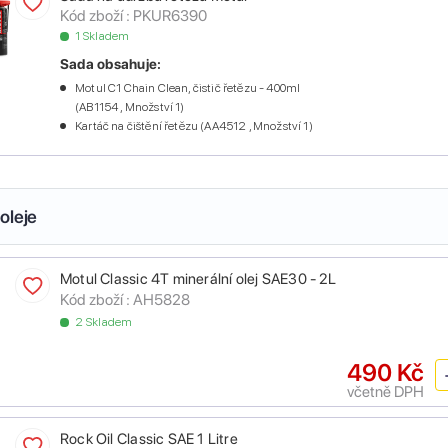
Kód zboží :
PKUR6390
1 Skladem
Sada obsahuje:
Motul C1 Chain Clean, čistič řetězu - 400ml
(AB1154 , Množství 1)
Kartáč na čištění řetězu (AA4512 , Množství 1)
oleje
Motul Classic 4T minerální olej SAE30 - 2L
Kód zboží :
AH5828
2 Skladem
490 Kč
včetně DPH
Rock Oil Classic SAE 1 Litre