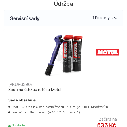
Údržba
Servisní sady
1 Produkty
(
PKUR6390
)
Sada na údržbu řetězu Motul
Sada obsahuje:
Motul C1 Chain Clean, čistič řetězu - 400ml (AB1154 , Množství 1)
Kartáč na čištění řetězu (AA4512 , Množství 1)
Začíná na
535 Kč
1 Skladem