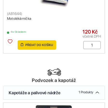
(
AB1644
)
Motolékárnička
120 Kč
4+ Skladem
včetně DPH
PŘIDAT DO KOŠÍKU
Podvozek a kapotáž
Kapotáže a palivové nádrže
1 Produkty