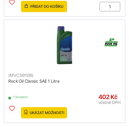
PŘIDAT DO KOŠÍKU
(
MVCS9108
)
Rock Oil Classic SAE 1 Litre
402 Kč
1 Skladem
včetně DPH
UKÁZAT MOŽNOSTI