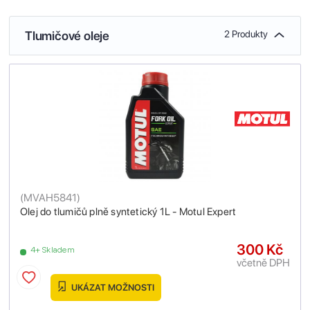
Tlumičové oleje
2 Produkty
(
MVAH5841
)
Olej do tlumičů plně syntetický 1L - Motul Expert
300 Kč
4+ Skladem
včetně DPH
UKÁZAT MOŽNOSTI