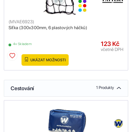
(
MVAE6923
)
Síťka (300x300mm, 6 plastových háčků)
123 Kč
4+ Skladem
včetně DPH
UKÁZAT MOŽNOSTI
Cestování
1 Produkty