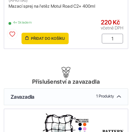
(
AH6196
)
Mazací sprej na řetěz Motul Road C2+ 400ml
220 Kč
4+ Skladem
včetně DPH
PŘIDAT DO KOŠÍKU
Příslušenství a zavazadla
Zavazadla
1 Produkty