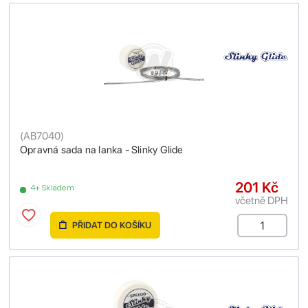
(
AB7040
)
Opravná sada na lanka - Slinky Glide
201 Kč
4+ Skladem
včetně DPH
PŘIDAT DO KOŠÍKU