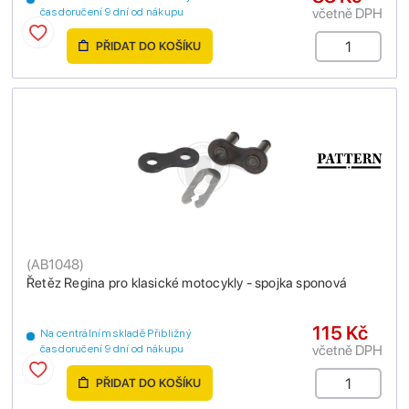
včetně DPH
čas doručení 9 dní od nákupu
PŘIDAT DO KOŠÍKU
(
AB1048
)
Řetěz Regina pro klasické motocykly - spojka sponová
115 Kč
Na centrálním skladě Přibližný
včetně DPH
čas doručení 9 dní od nákupu
PŘIDAT DO KOŠÍKU