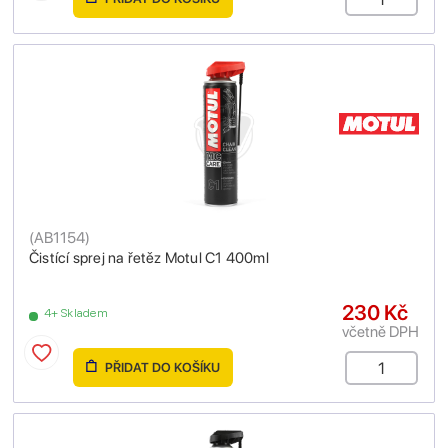
(
AB1154
)
Čistící sprej na řetěz Motul C1 400ml
230 Kč
4+ Skladem
včetně DPH
PŘIDAT DO KOŠÍKU