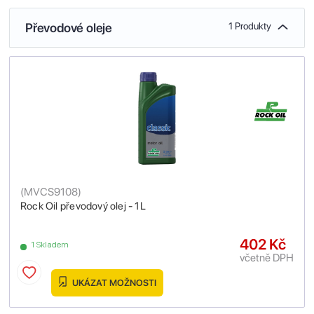
Převodové oleje
1 Produkty
(
MVCS9108
)
Rock Oil převodový olej - 1L
402 Kč
1 Skladem
včetně DPH
UKÁZAT MOŽNOSTI