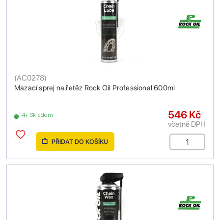
(
AC0278
)
Mazací sprej na řetěz Rock Oil Professional 600ml
546 Kč
4+ Skladem
včetně DPH
PŘIDAT DO KOŠÍKU