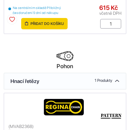
615 Kč
Na centrálním skladě Přibližný
včetně DPH
čas doručení 9 dní od nákupu
PŘIDAT DO KOŠÍKU
Pohon
Hnací řetězy
1 Produkty
(
MVAB2368
)