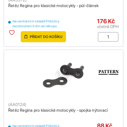
Řetěz Regina pro klasické motocykly - půl-článek
176 Kč
Na centrálním skladě Přibližný
včetně DPH
čas doručení 9 dní od nákupu
PŘIDAT DO KOŠÍKU
(
AA0124
)
Řetěz Regina pro klasické motocykly - spojka nýtovací
88 Kč
Na centrálním skladě Přibližný