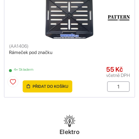
(
AA1406
)
Rámeček pod značku
55 Kč
4+ Skladem
včetně DPH
PŘIDAT DO KOŠÍKU
Elektro