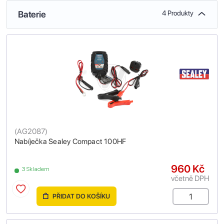
Baterie
4 Produkty
(
AG2087
)
Nabíječka Sealey Compact 100HF
960 Kč
3 Skladem
včetně DPH
PŘIDAT DO KOŠÍKU