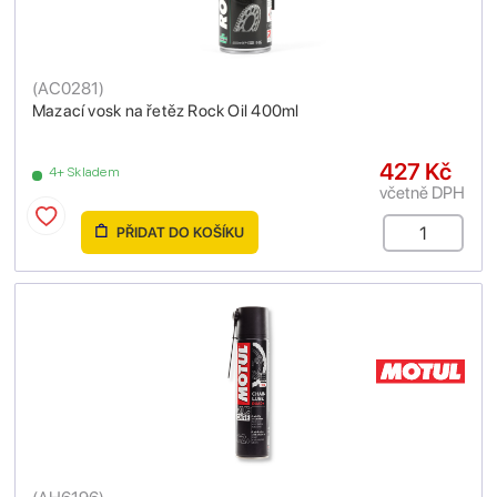
(
AC0281
)
Mazací vosk na řetěz Rock Oil 400ml
427 Kč
4+ Skladem
včetně DPH
PŘIDAT DO KOŠÍKU