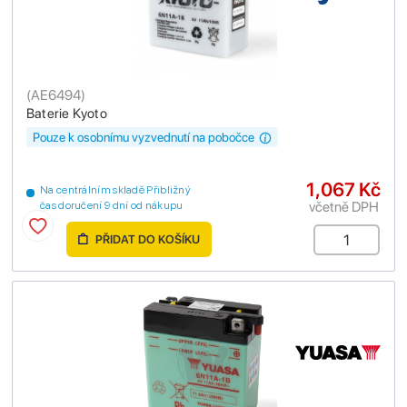
(
AE6494
)
Baterie Kyoto
Pouze k osobnímu vyzvednutí na pobočce
1,067 Kč
Na centrálním skladě Přibližný
včetně DPH
čas doručení 9 dní od nákupu
PŘIDAT DO KOŠÍKU