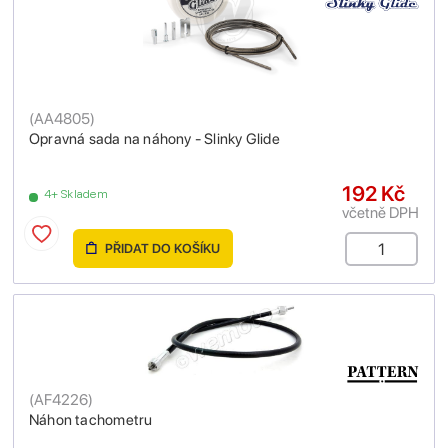
(
AA4805
)
Opravná sada na náhony - Slinky Glide
192 Kč
4+ Skladem
včetně DPH
PŘIDAT DO KOŠÍKU
(
AF4226
)
Náhon tachometru