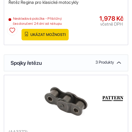
Řetěz Regina pro klasické motocykly
1,978 Kč
Neskladová položka - Přibližný
včetně DPH
čas doručení 24 dní od nákupu
UKÁZAT MOŽNOSTI
Spojky řetězu
3 Produkty
(
AA3372
)