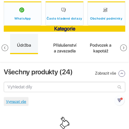
WhatsApp
Často kladené dotazy
Obchodní podmínky
Kategorie
Údržba
Příslušenství
Podvozek a
E
a zavazadla
kapotáž
Všechny produkty (
24
)
Zobrazit vše