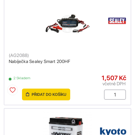
(
AG2088
)
Nabíječka Sealey Smart 200HF
1,507 Kč
2 Skladem
včetně DPH
PŘIDAT DO KOŠÍKU