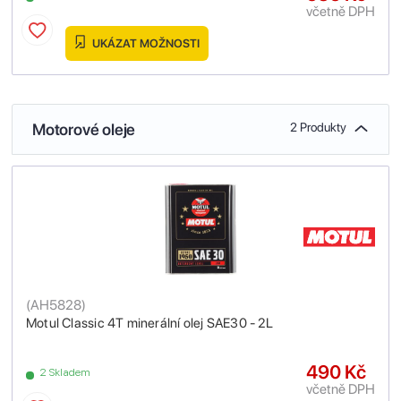
včetně DPH
UKÁZAT MOŽNOSTI
Motorové oleje
2 Produkty
(
AH5828
)
Motul Classic 4T minerální olej SAE30 - 2L
490 Kč
2 Skladem
včetně DPH