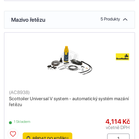
Mazivo řetězu
5 Produkty
(
AC8938
)
Scottoiler Universal V system - automatický systém mazání
řetězu
4,114 Kč
1 Skladem
včetně DPH
PŘIDAT DO KOŠÍKU