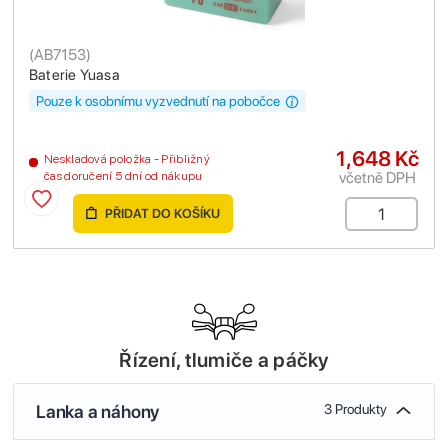
(
AB7153
)
Baterie Yuasa
Pouze k osobnímu vyzvednutí na pobočce
1,648 Kč
Neskladová položka - Přibližný
včetně DPH
čas doručení 5 dní od nákupu
PŘIDAT DO KOŠÍKU
Řízení, tlumiče a páčky
Lanka a náhony
3 Produkty