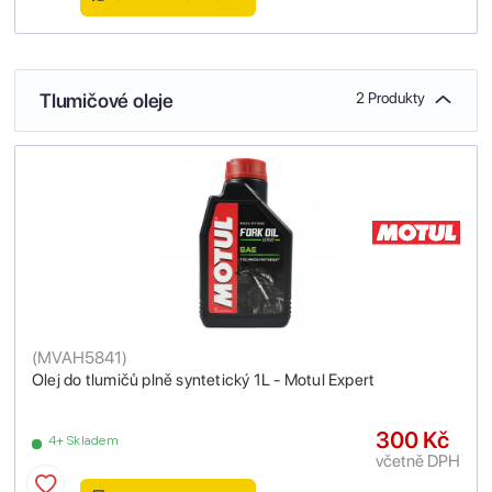
Tlumičové oleje
2 Produkty
(
MVAH5841
)
Olej do tlumičů plně syntetický 1L - Motul Expert
300 Kč
4+ Skladem
včetně DPH