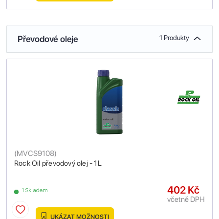
Převodové oleje
1 Produkty
(
MVCS9108
)
Rock Oil převodový olej - 1L
402 Kč
1 Skladem
včetně DPH
UKÁZAT MOŽNOSTI