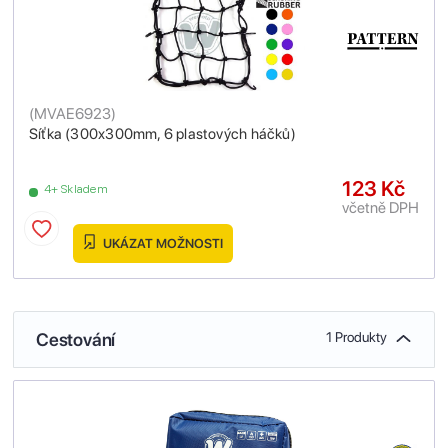
(
MVAE6923
)
Síťka (300x300mm, 6 plastových háčků)
123 Kč
4+ Skladem
včetně DPH
UKÁZAT MOŽNOSTI
Cestování
1 Produkty