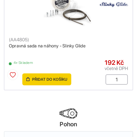
(
AA4805
)
Opravná sada na náhony - Slinky Glide
192 Kč
4+ Skladem
včetně DPH
PŘIDAT DO KOŠÍKU
Pohon