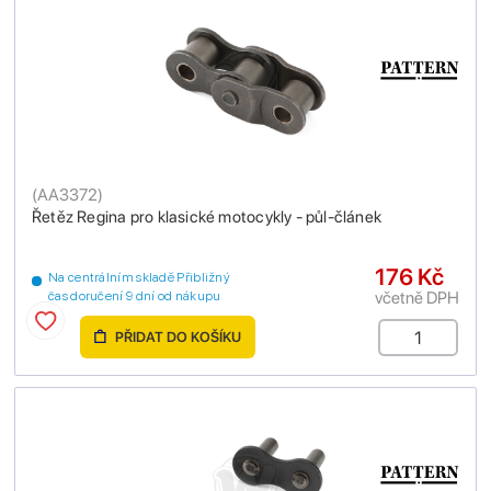
(
AA3372
)
Řetěz Regina pro klasické motocykly - půl-článek
176 Kč
Na centrálním skladě Přibližný
včetně DPH
čas doručení 9 dní od nákupu
PŘIDAT DO KOŠÍKU