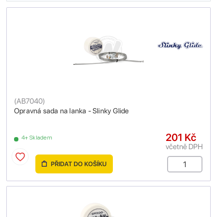
(
AB7040
)
Opravná sada na lanka - Slinky Glide
201 Kč
4+ Skladem
včetně DPH
PŘIDAT DO KOŠÍKU