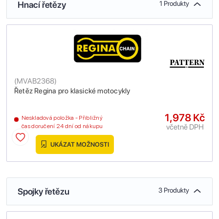
Hnací řetězy
1 Produkty
(
MVAB2368
)
Řetěz Regina pro klasické motocykly
1,978 Kč
Neskladová položka - Přibližný
včetně DPH
čas doručení 24 dní od nákupu
UKÁZAT MOŽNOSTI
Spojky řetězu
3 Produkty