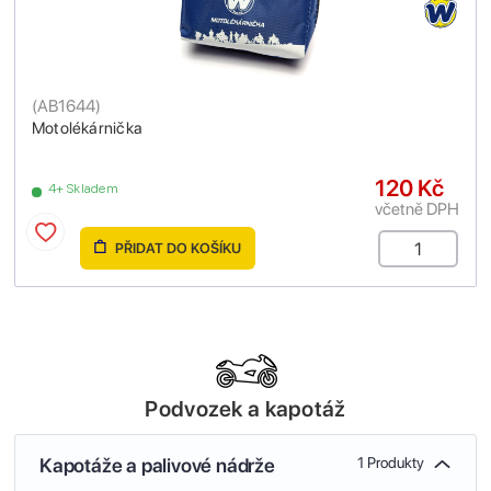
(
AB1644
)
Motolékárnička
120 Kč
4+ Skladem
včetně DPH
PŘIDAT DO KOŠÍKU
Podvozek a kapotáž
Kapotáže a palivové nádrže
1 Produkty