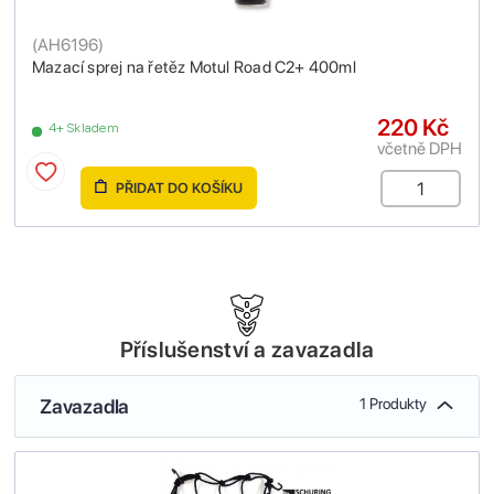
(
AH6196
)
Mazací sprej na řetěz Motul Road C2+ 400ml
220 Kč
4+ Skladem
včetně DPH
PŘIDAT DO KOŠÍKU
Příslušenství a zavazadla
Zavazadla
1 Produkty