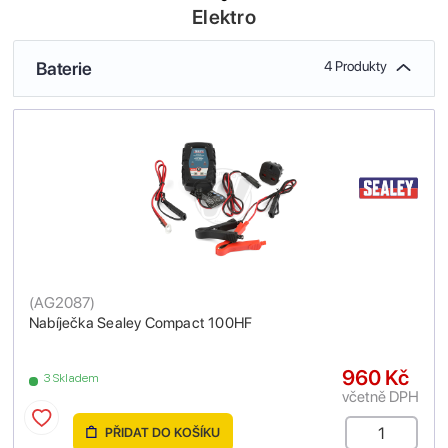
Elektro
Baterie
4 Produkty
(
AG2087
)
Nabíječka Sealey Compact 100HF
960 Kč
3 Skladem
včetně DPH
PŘIDAT DO KOŠÍKU