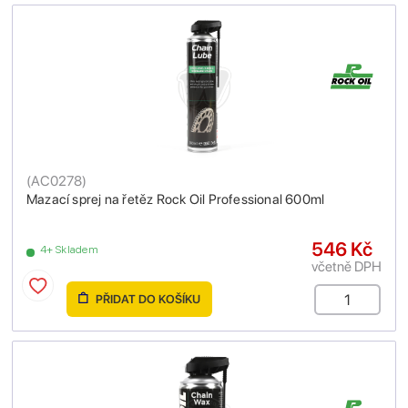
(
AC0278
)
Mazací sprej na řetěz Rock Oil Professional 600ml
546 Kč
4+ Skladem
včetně DPH
PŘIDAT DO KOŠÍKU