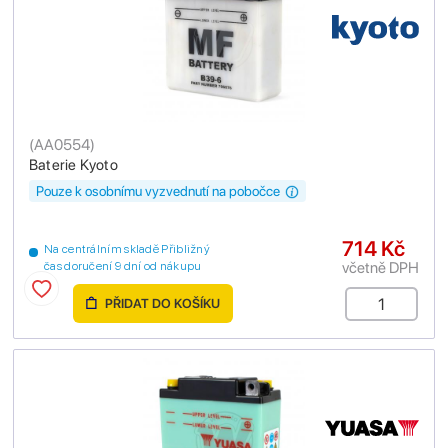
(
AA0554
)
Baterie Kyoto
Pouze k osobnímu vyzvednutí na pobočce
714 Kč
Na centrálním skladě Přibližný
včetně DPH
čas doručení 9 dní od nákupu
PŘIDAT DO KOŠÍKU