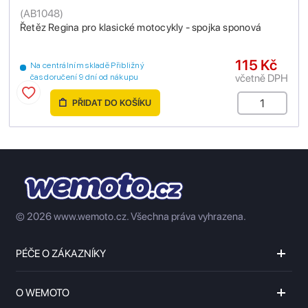
(
AB1048
)
Řetěz Regina pro klasické motocykly - spojka sponová
115 Kč
Na centrálním skladě Přibližný
včetně DPH
čas doručení 9 dní od nákupu
PŘIDAT DO KOŠÍKU
© 2026 www.wemoto.cz.
Všechna práva vyhrazena.
PÉČE O ZÁKAZNÍKY
O WEMOTO