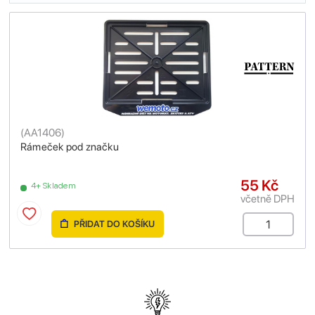
(
AA1406
)
Rámeček pod značku
55 Kč
4+ Skladem
včetně DPH
PŘIDAT DO KOŠÍKU