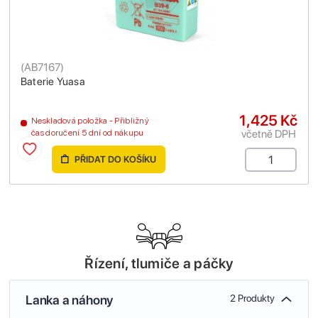
(
AB7167
)
Baterie Yuasa
1,425 Kč
Neskladová položka - Přibližný
včetně DPH
čas doručení 5 dní od nákupu
PŘIDAT DO KOŠÍKU
Řízení, tlumiče a páčky
Lanka a náhony
2 Produkty