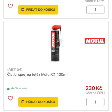
včetně DPH
PŘIDAT DO KOŠÍKU
(
AB1154
)
Čistící sprej na řetěz Motul C1 400ml
230 Kč
4+ Skladem
včetně DPH
PŘIDAT DO KOŠÍKU