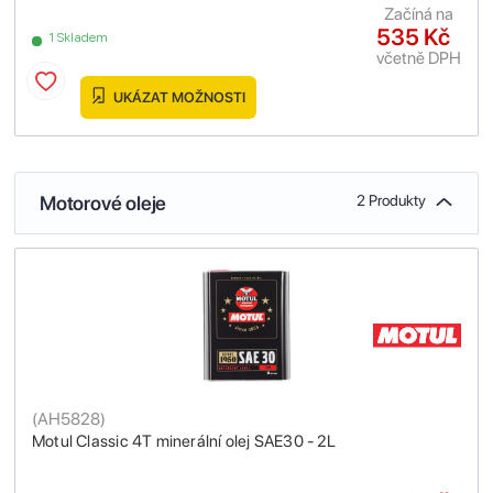
Začíná na
535 Kč
1 Skladem
včetně DPH
UKÁZAT MOŽNOSTI
Motorové oleje
2 Produkty
(
AH5828
)
Motul Classic 4T minerální olej SAE30 - 2L