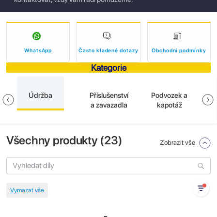
WhatsApp
Často kladené dotazy
Obchodní podmínky
Kategorie
Údržba
Příslušenství
Podvozek a
E
a zavazadla
kapotáž
Všechny produkty (
23
)
Zobrazit vše