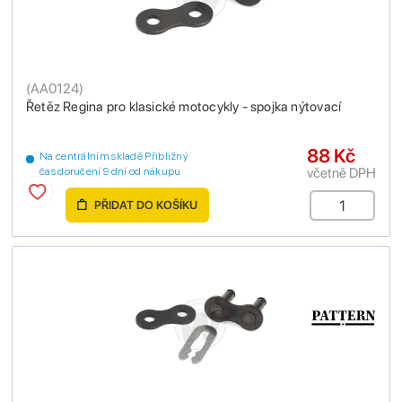
(
AA0124
)
Řetěz Regina pro klasické motocykly - spojka nýtovací
88 Kč
Na centrálním skladě Přibližný
včetně DPH
čas doručení 9 dní od nákupu
PŘIDAT DO KOŠÍKU