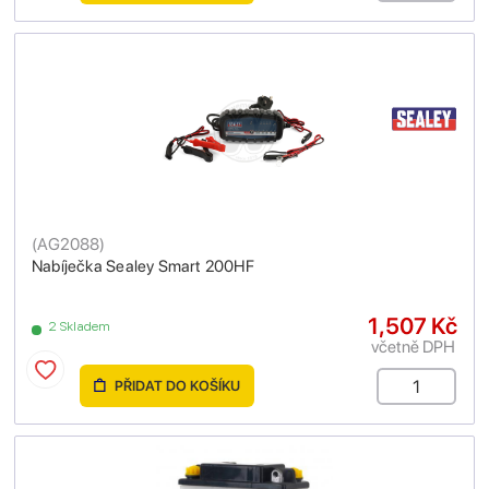
(
AG2088
)
Nabíječka Sealey Smart 200HF
1,507 Kč
2 Skladem
včetně DPH
PŘIDAT DO KOŠÍKU