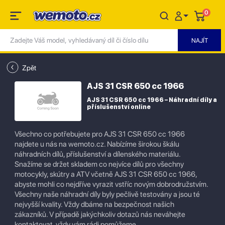
0
Zpět
AJS 31 CSR 650 cc 1966
AJS 31 CSR 650 cc 1966 – Náhradní díly a
příslušenství online
Všechno co potřebujete pro AJS 31 CSR 650 cc 1966
najdete u nás na wemoto.cz. Nabízíme širokou škálu
náhradních dílů, příslušenství a dílenského materiálu.
Snažíme se držet skladem co nejvíce dílů pro všechny
motocykly, skútry a ATV včetně AJS 31 CSR 650 cc 1966,
abyste mohli co nejdříve vyrazit vstříc novým dobrodružstvím.
Všechny naše náhradní díly byly pečlivě testovány a jsou té
nejvyšší kvality. Vždy dbáme na bezpečnost našich
zákazníků. V případě jakýchkoliv dotazů nás neváhejte
kontaktovat, vždy vám rádi pomůžeme.