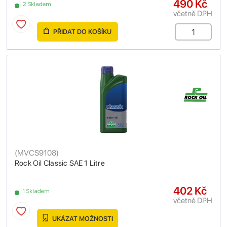
490 Kč
2 Skladem
včetně DPH
PŘIDAT DO KOŠÍKU
(
MVCS9108
)
Rock Oil Classic SAE 1 Litre
402 Kč
1 Skladem
včetně DPH
UKÁZAT MOŽNOSTI