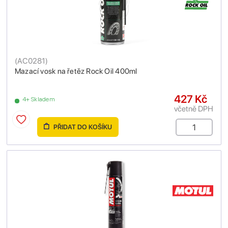
(
AC0281
)
Mazací vosk na řetěz Rock Oil 400ml
427 Kč
4+ Skladem
včetně DPH
PŘIDAT DO KOŠÍKU