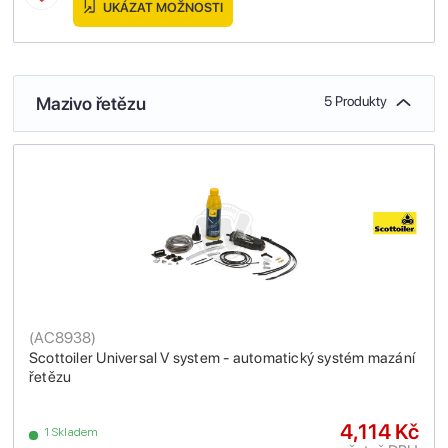
UKÁZAT MOŽNOSTI
Mazivo řetězu
5 Produkty
(
AC8938
)
Scottoiler Universal V system - automatický systém mazání
řetězu
4,114 Kč
1 Skladem