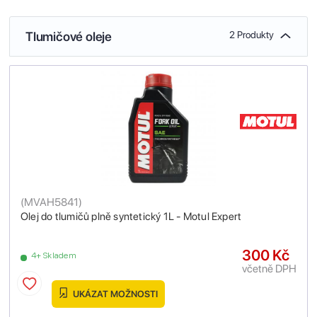
Tlumičové oleje
2 Produkty
(
MVAH5841
)
Olej do tlumičů plně syntetický 1L - Motul Expert
300 Kč
4+ Skladem
včetně DPH
UKÁZAT MOŽNOSTI