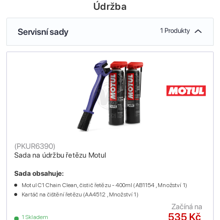
Údržba
Servisní sady
1 Produkty
(
PKUR6390
)
Sada na údržbu řetězu Motul
Sada obsahuje:
Motul C1 Chain Clean, čistič řetězu - 400ml (AB1154 , Množství 1)
Kartáč na čištění řetězu (AA4512 , Množství 1)
Začíná na
535 Kč
1 Skladem