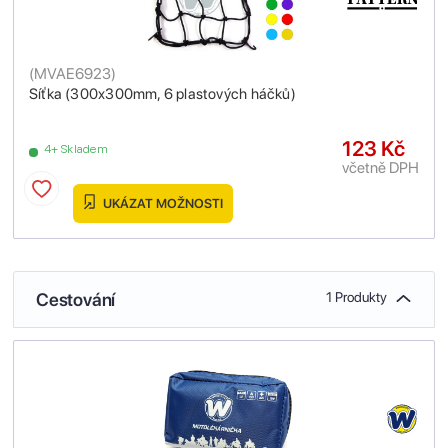
(
MVAE6923
)
Síťka (300x300mm, 6 plastových háčků)
123 Kč
4+ Skladem
včetně DPH
UKÁZAT MOŽNOSTI
Cestování
1 Produkty