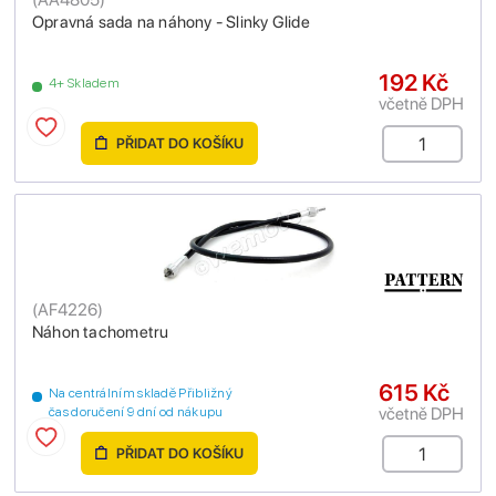
Opravná sada na náhony - Slinky Glide
192 Kč
4+ Skladem
včetně DPH
PŘIDAT DO KOŠÍKU
(
AF4226
)
Náhon tachometru
615 Kč
Na centrálním skladě Přibližný
včetně DPH
čas doručení 9 dní od nákupu
PŘIDAT DO KOŠÍKU