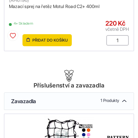
(
AH6196
)
Mazací sprej na řetěz Motul Road C2+ 400ml
220 Kč
4+ Skladem
včetně DPH
PŘIDAT DO KOŠÍKU
Příslušenství a zavazadla
Zavazadla
1 Produkty