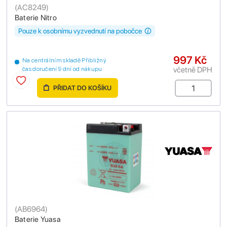
(
AC8249
)
Baterie Nitro
Pouze k osobnímu vyzvednutí na pobočce
997 Kč
Na centrálním skladě Přibližný
včetně DPH
čas doručení 9 dní od nákupu
PŘIDAT DO KOŠÍKU
(
AB6964
)
Baterie Yuasa