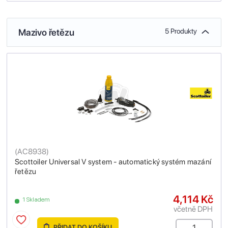
Mazivo řetězu
5 Produkty
(
AC8938
)
Scottoiler Universal V system - automatický systém mazání
řetězu
4,114 Kč
1 Skladem
včetně DPH
PŘIDAT DO KOŠÍKU