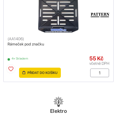
(
AA1406
)
Rámeček pod značku
55 Kč
4+ Skladem
včetně DPH
PŘIDAT DO KOŠÍKU
Elektro