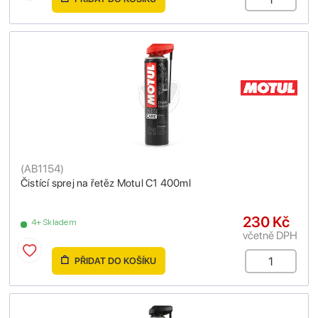
(
AB1154
)
Čistící sprej na řetěz Motul C1 400ml
230 Kč
4+ Skladem
včetně DPH
PŘIDAT DO KOŠÍKU