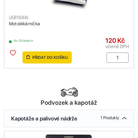
(
AB1644
)
Motolékárnička
120 Kč
4+ Skladem
včetně DPH
PŘIDAT DO KOŠÍKU
Podvozek a kapotáž
Kapotáže a palivové nádrže
1 Produkty