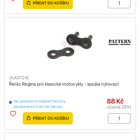
PŘIDAT DO KOŠÍKU
(
AA0124
)
Řetěz Regina pro klasické motocykly - spojka nýtovací
88 Kč
Na centrálním skladě Přibližný
včetně DPH
čas doručení 9 dní od nákupu
PŘIDAT DO KOŠÍKU