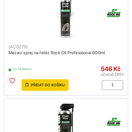
(
AC0278
)
Mazací sprej na řetěz Rock Oil Professional 600ml
546 Kč
4+ Skladem
včetně DPH
PŘIDAT DO KOŠÍKU