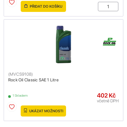
PŘIDAT DO KOŠÍKU
(
MVCS9108
)
Rock Oil Classic SAE 1 Litre
402 Kč
1 Skladem
včetně DPH
UKÁZAT MOŽNOSTI