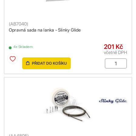
(
AB7040
)
Opravná sada na lanka - Slinky Glide
201 Kč
4+ Skladem
včetně DPH
PŘIDAT DO KOŠÍKU
(
AA4805
)