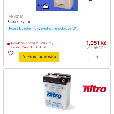
(
AB3315
)
Baterie Kyoto
Pouze k osobnímu vyzvednutí na pobočce
1,051 Kč
Neskladová položka - Přibližný
včetně DPH
čas doručení 11 dní od nákupu
PŘIDAT DO KOŠÍKU