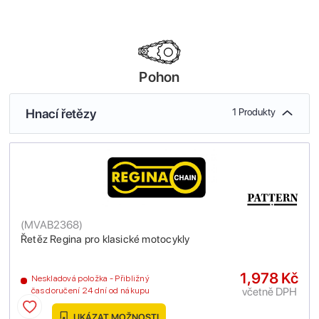
Pohon
Hnací řetězy
1 Produkty
(
MVAB2368
)
Řetěz Regina pro klasické motocykly
1,978 Kč
Neskladová položka - Přibližný
včetně DPH
čas doručení 24 dní od nákupu
UKÁZAT MOŽNOSTI