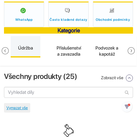
WhatsApp
Často kladené dotazy
Obchodní podmínky
Kategorie
Údržba
Příslušenství
Podvozek a
E
a zavazadla
kapotáž
Všechny produkty (
25
)
Zobrazit vše