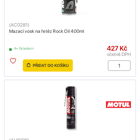
(
AC0281
)
Mazací vosk na řetěz Rock Oil 400ml
427 Kč
4+ Skladem
včetně DPH
PŘIDAT DO KOŠÍKU