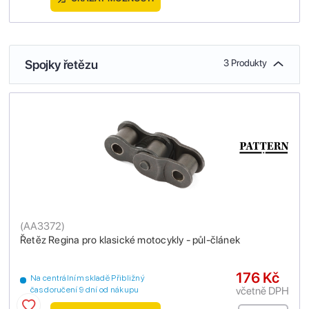
Spojky řetězu
3 Produkty
(
AA3372
)
Řetěz Regina pro klasické motocykly - půl-článek
176 Kč
Na centrálním skladě Přibližný
včetně DPH
čas doručení 9 dní od nákupu