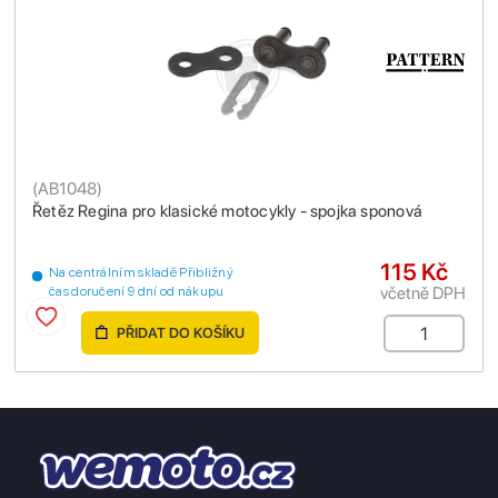
(
AB1048
)
Řetěz Regina pro klasické motocykly - spojka sponová
115 Kč
Na centrálním skladě Přibližný
včetně DPH
čas doručení 9 dní od nákupu
PŘIDAT DO KOŠÍKU