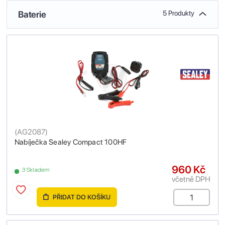
Baterie
5 Produkty
(
AG2087
)
Nabíječka Sealey Compact 100HF
960 Kč
3 Skladem
včetně DPH
PŘIDAT DO KOŠÍKU