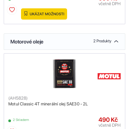
včetně DPH
UKÁZAT MOŽNOSTI
Motorové oleje
2 Produkty
(
AH5828
)
Motul Classic 4T minerální olej SAE30 - 2L
490 Kč
2 Skladem
včetně DPH