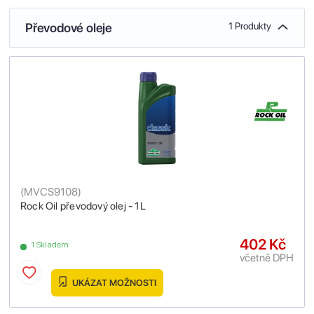
Převodové oleje
1 Produkty
(
MVCS9108
)
Rock Oil převodový olej - 1L
402 Kč
1 Skladem
včetně DPH
UKÁZAT MOŽNOSTI