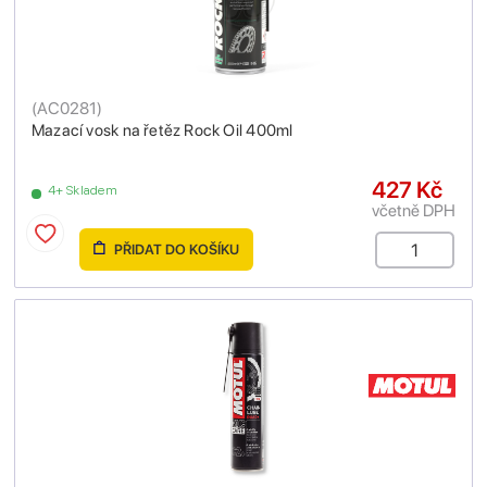
(
AC0281
)
Mazací vosk na řetěz Rock Oil 400ml
427 Kč
4+ Skladem
včetně DPH
PŘIDAT DO KOŠÍKU