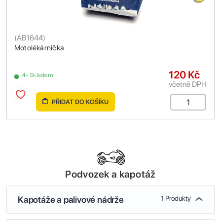
(
AB1644
)
Motolékárnička
120 Kč
4+ Skladem
včetně DPH
PŘIDAT DO KOŠÍKU
Podvozek a kapotáž
Kapotáže a palivové nádrže
1 Produkty