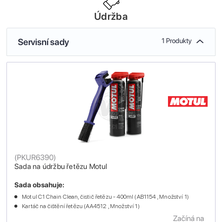
Údržba
Servisní sady
1 Produkty
(
PKUR6390
)
Sada na údržbu řetězu Motul
Sada obsahuje:
Motul C1 Chain Clean, čistič řetězu - 400ml (AB1154 , Množství 1)
Kartáč na čištění řetězu (AA4512 , Množství 1)
Začíná na