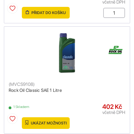
včetně DPH
PŘIDAT DO KOŠÍKU
(
MVCS9108
)
Rock Oil Classic SAE 1 Litre
402 Kč
1 Skladem
včetně DPH
UKÁZAT MOŽNOSTI