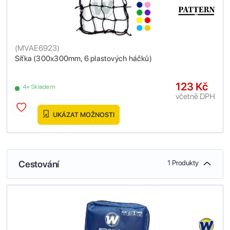
(
MVAE6923
)
Síťka (300x300mm, 6 plastových háčků)
123 Kč
4+ Skladem
včetně DPH
UKÁZAT MOŽNOSTI
Cestování
1 Produkty