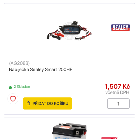
(
AG2088
)
Nabíječka Sealey Smart 200HF
1,507 Kč
2 Skladem
včetně DPH
PŘIDAT DO KOŠÍKU