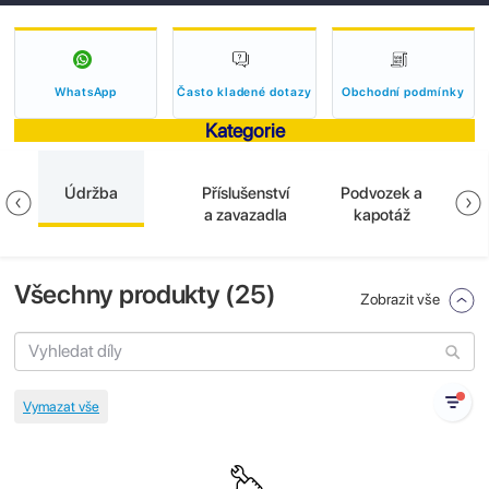
WhatsApp
Často kladené dotazy
Obchodní podmínky
Kategorie
Údržba
Příslušenství
Podvozek a
E
a zavazadla
kapotáž
Všechny produkty (
25
)
Zobrazit vše