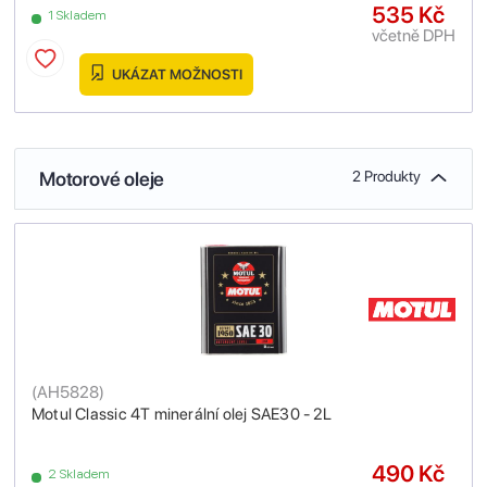
535 Kč
1 Skladem
včetně DPH
UKÁZAT MOŽNOSTI
Motorové oleje
2 Produkty
(
AH5828
)
Motul Classic 4T minerální olej SAE30 - 2L
490 Kč
2 Skladem