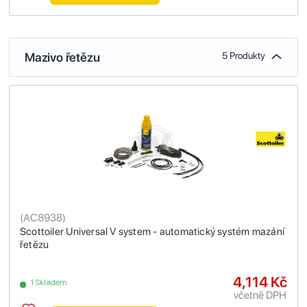
Mazivo řetězu
5 Produkty
(
AC8938
)
Scottoiler Universal V system - automatický systém mazání
řetězu
4,114 Kč
1 Skladem
včetně DPH