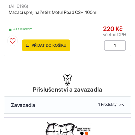
(
AH6196
)
Mazací sprej na řetěz Motul Road C2+ 400ml
220 Kč
4+ Skladem
včetně DPH
PŘIDAT DO KOŠÍKU
Příslušenství a zavazadla
Zavazadla
1 Produkty