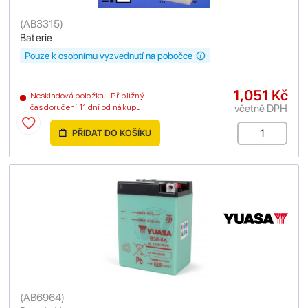
(
AB3315
)
Baterie
Pouze k osobnímu vyzvednutí na pobočce
1,051 Kč
Neskladová položka - Přibližný
včetně DPH
čas doručení 11 dní od nákupu
PŘIDAT DO KOŠÍKU
(
AB6964
)