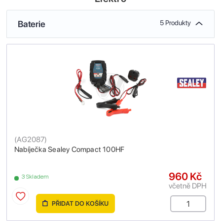
Baterie
5 Produkty
(
AG2087
)
Nabíječka Sealey Compact 100HF
960 Kč
3 Skladem
včetně DPH
PŘIDAT DO KOŠÍKU