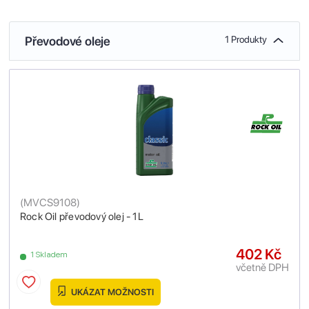
Převodové oleje
1 Produkty
(
MVCS9108
)
Rock Oil převodový olej - 1L
402 Kč
1 Skladem
včetně DPH
UKÁZAT MOŽNOSTI