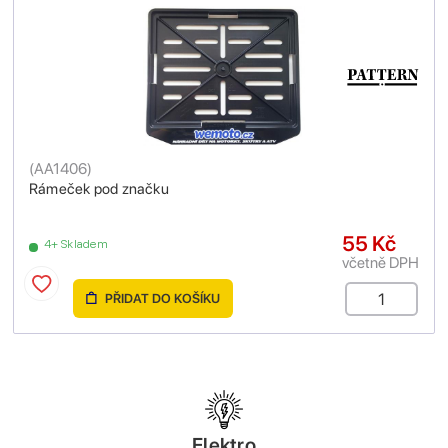
(
AA1406
)
Rámeček pod značku
55 Kč
4+ Skladem
včetně DPH
PŘIDAT DO KOŠÍKU
Elektro