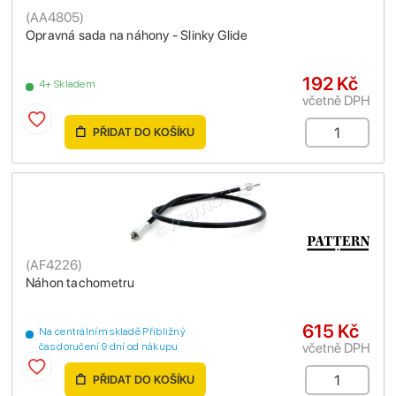
(
AA4805
)
Opravná sada na náhony - Slinky Glide
192 Kč
4+ Skladem
včetně DPH
PŘIDAT DO KOŠÍKU
(
AF4226
)
Náhon tachometru
615 Kč
Na centrálním skladě Přibližný
včetně DPH
čas doručení 9 dní od nákupu
PŘIDAT DO KOŠÍKU