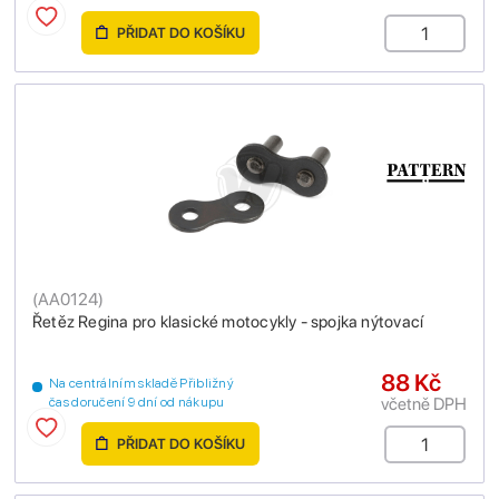
PŘIDAT DO KOŠÍKU
(
AA0124
)
Řetěz Regina pro klasické motocykly - spojka nýtovací
88 Kč
Na centrálním skladě Přibližný
včetně DPH
čas doručení 9 dní od nákupu
PŘIDAT DO KOŠÍKU