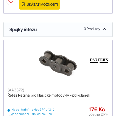
UKÁZAT MOŽNOSTI
Spojky řetězu
3 Produkty
(
AA3372
)
Řetěz Regina pro klasické motocykly - půl-článek
176 Kč
Na centrálním skladě Přibližný
včetně DPH
čas doručení 9 dní od nákupu