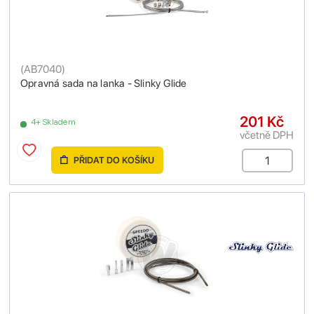
(
AB7040
)
Opravná sada na lanka - Slinky Glide
201 Kč
4+ Skladem
včetně DPH
PŘIDAT DO KOŠÍKU