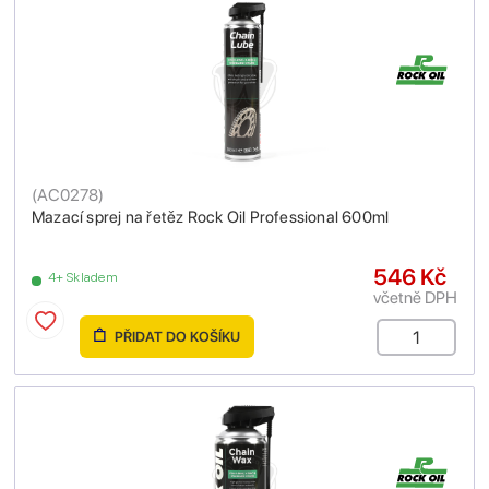
(
AC0278
)
Mazací sprej na řetěz Rock Oil Professional 600ml
546 Kč
4+ Skladem
včetně DPH
PŘIDAT DO KOŠÍKU