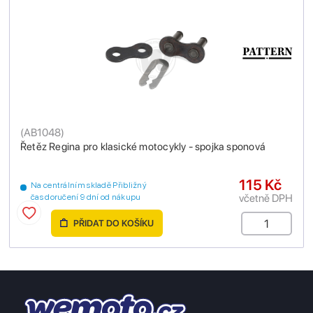
(
AB1048
)
Řetěz Regina pro klasické motocykly - spojka sponová
115 Kč
Na centrálním skladě Přibližný
včetně DPH
čas doručení 9 dní od nákupu
PŘIDAT DO KOŠÍKU