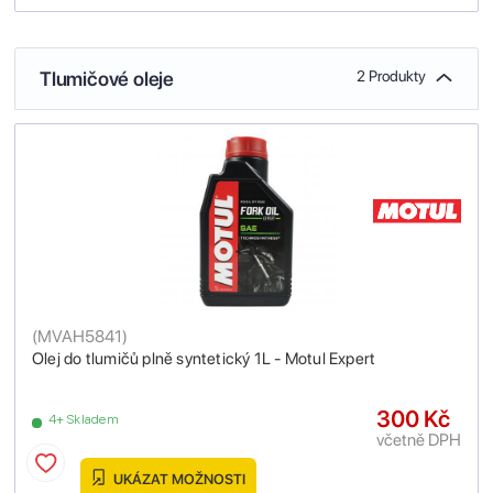
Tlumičové oleje
2 Produkty
(
MVAH5841
)
Olej do tlumičů plně syntetický 1L - Motul Expert
300 Kč
4+ Skladem
včetně DPH
UKÁZAT MOŽNOSTI