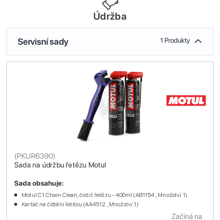
Údržba
Servisní sady
1 Produkty
(
PKUR6390
)
Sada na údržbu řetězu Motul
Sada obsahuje:
Motul C1 Chain Clean, čistič řetězu - 400ml (AB1154 , Množství 1)
Kartáč na čištění řetězu (AA4512 , Množství 1)
Začíná na