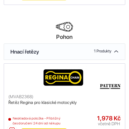
Pohon
Hnací řetězy
1 Produkty
(
MVAB2368
)
Řetěz Regina pro klasické motocykly
1,978 Kč
Neskladová položka - Přibližný
včetně DPH
čas doručení 24 dní od nákupu