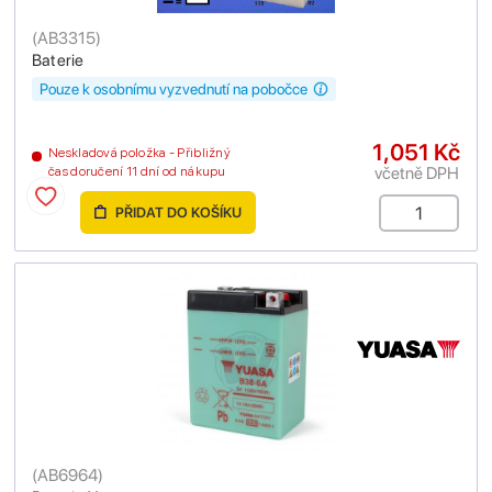
(
AB3315
)
Baterie
Pouze k osobnímu vyzvednutí na pobočce
1,051 Kč
Neskladová položka - Přibližný
včetně DPH
čas doručení 11 dní od nákupu
PŘIDAT DO KOŠÍKU
(
AB6964
)