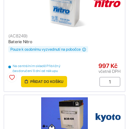
(
AC8249
)
Baterie Nitro
Pouze k osobnímu vyzvednutí na pobočce
997 Kč
Na centrálním skladě Přibližný
včetně DPH
čas doručení 9 dní od nákupu
PŘIDAT DO KOŠÍKU