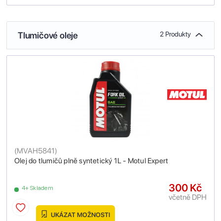
Tlumičové oleje
2 Produkty
(
MVAH5841
)
Olej do tlumičů plně syntetický 1L - Motul Expert
300 Kč
4+ Skladem
včetně DPH
UKÁZAT MOŽNOSTI