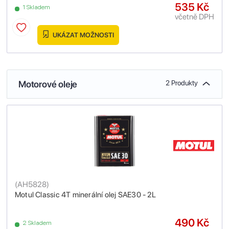
535 Kč
1 Skladem
včetně DPH
UKÁZAT MOŽNOSTI
Motorové oleje
2 Produkty
(
AH5828
)
Motul Classic 4T minerální olej SAE30 - 2L
490 Kč
2 Skladem