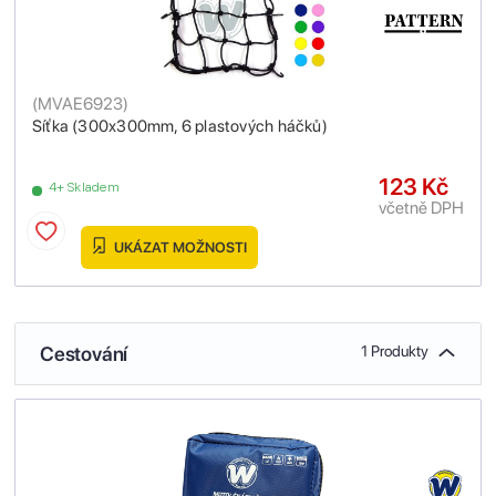
(
MVAE6923
)
Síťka (300x300mm, 6 plastových háčků)
123 Kč
4+ Skladem
včetně DPH
UKÁZAT MOŽNOSTI
Cestování
1 Produkty