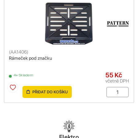
(
AA1406
)
Rámeček pod značku
55 Kč
4+ Skladem
včetně DPH
PŘIDAT DO KOŠÍKU
Elektro