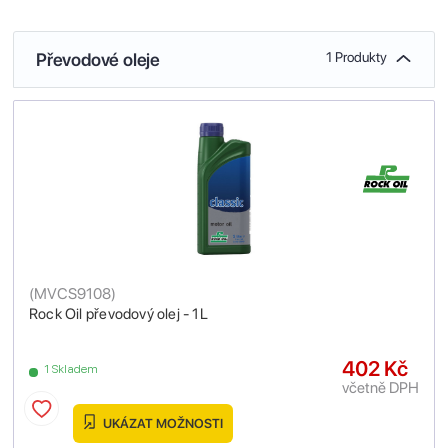
Převodové oleje
1 Produkty
(
MVCS9108
)
Rock Oil převodový olej - 1L
402 Kč
1 Skladem
včetně DPH
UKÁZAT MOŽNOSTI