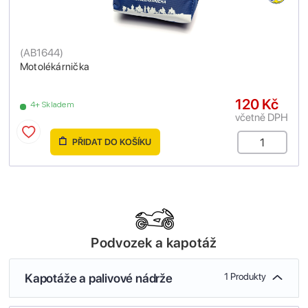
(
AB1644
)
Motolékárnička
120 Kč
4+ Skladem
včetně DPH
PŘIDAT DO KOŠÍKU
Podvozek a kapotáž
Kapotáže a palivové nádrže
1 Produkty