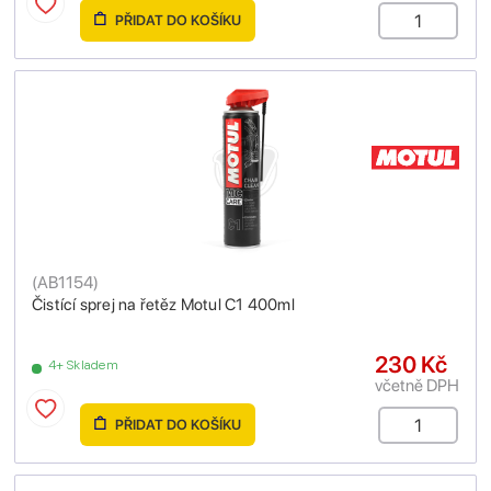
PŘIDAT DO KOŠÍKU
(
AB1154
)
Čistící sprej na řetěz Motul C1 400ml
230 Kč
4+ Skladem
včetně DPH
PŘIDAT DO KOŠÍKU