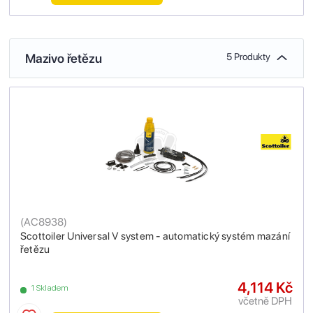
Mazivo řetězu
5 Produkty
(
AC8938
)
Scottoiler Universal V system - automatický systém mazání
řetězu
4,114 Kč
1 Skladem
včetně DPH