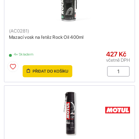
(
AC0281
)
Mazací vosk na řetěz Rock Oil 400ml
427 Kč
4+ Skladem
včetně DPH
PŘIDAT DO KOŠÍKU