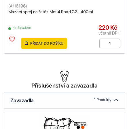
(
AH6196
)
Mazací sprej na řetěz Motul Road C2+ 400ml
220 Kč
4+ Skladem
včetně DPH
PŘIDAT DO KOŠÍKU
Příslušenství a zavazadla
Zavazadla
1 Produkty