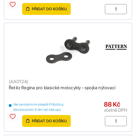
PŘIDAT DO KOŠÍKU
(
AA0124
)
Řetěz Regina pro klasické motocykly - spojka nýtovací
88 Kč
Na centrálním skladě Přibližný
včetně DPH
čas doručení 9 dní od nákupu
PŘIDAT DO KOŠÍKU