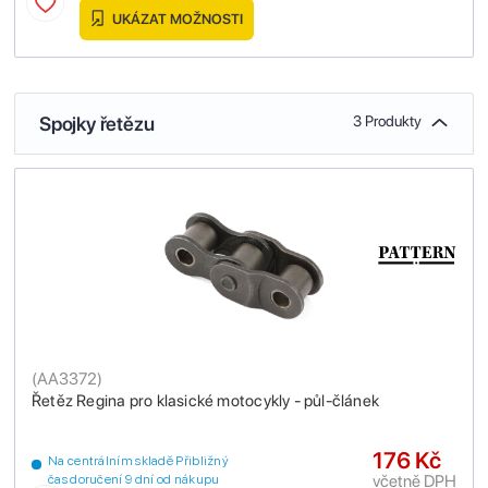
UKÁZAT MOŽNOSTI
Spojky řetězu
3 Produkty
(
AA3372
)
Řetěz Regina pro klasické motocykly - půl-článek
176 Kč
Na centrálním skladě Přibližný
včetně DPH
čas doručení 9 dní od nákupu