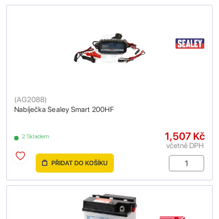
(
AG2088
)
Nabíječka Sealey Smart 200HF
1,507 Kč
2 Skladem
včetně DPH
PŘIDAT DO KOŠÍKU