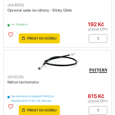
(
AA4805
)
Opravná sada na náhony - Slinky Glide
192 Kč
4+ Skladem
včetně DPH
PŘIDAT DO KOŠÍKU
(
AF4226
)
Náhon tachometru
615 Kč
Na centrálním skladě Přibližný
včetně DPH
čas doručení 9 dní od nákupu
PŘIDAT DO KOŠÍKU