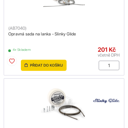
(
AB7040
)
Opravná sada na lanka - Slinky Glide
201 Kč
4+ Skladem
včetně DPH
PŘIDAT DO KOŠÍKU