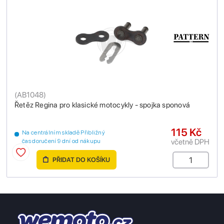
(
AB1048
)
Řetěz Regina pro klasické motocykly - spojka sponová
115 Kč
Na centrálním skladě Přibližný
včetně DPH
čas doručení 9 dní od nákupu
PŘIDAT DO KOŠÍKU