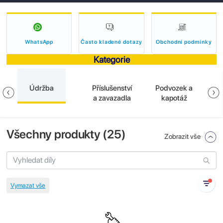
WhatsApp
Často kladené dotazy
Obchodní podmínky
Kategorie
Údržba
Příslušenství
Podvozek a
E
a zavazadla
kapotáž
Všechny produkty (
25
)
Zobrazit vše