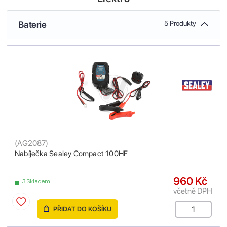
Baterie
5 Produkty
(
AG2087
)
Nabíječka Sealey Compact 100HF
960 Kč
3 Skladem
včetně DPH
PŘIDAT DO KOŠÍKU