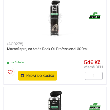
(
AC0278
)
Mazací sprej na řetěz Rock Oil Professional 600ml
546 Kč
4+ Skladem
včetně DPH
PŘIDAT DO KOŠÍKU