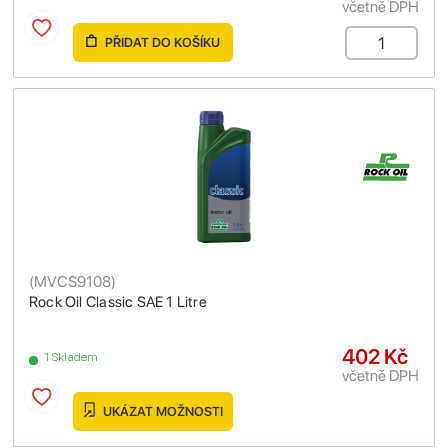
včetně DPH
PŘIDAT DO KOŠÍKU
(
MVCS9108
)
Rock Oil Classic SAE 1 Litre
402 Kč
1 Skladem
včetně DPH
UKÁZAT MOŽNOSTI