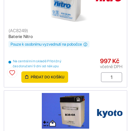
(
AC8249
)
Baterie Nitro
Pouze k osobnímu vyzvednutí na pobočce
997 Kč
Na centrálním skladě Přibližný
včetně DPH
čas doručení 9 dní od nákupu
PŘIDAT DO KOŠÍKU