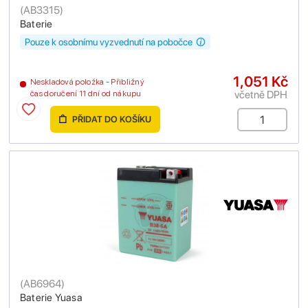
(
AB3315
)
Baterie
Pouze k osobnímu vyzvednutí na pobočce
1,051 Kč
Neskladová položka - Přibližný
včetně DPH
čas doručení 11 dní od nákupu
PŘIDAT DO KOŠÍKU
(
AB6964
)
Baterie Yuasa