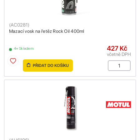
(
AC0281
)
Mazací vosk na řetěz Rock Oil 400ml
427 Kč
4+ Skladem
včetně DPH
PŘIDAT DO KOŠÍKU