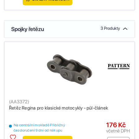
Spojky řetězu
3 Produkty
(
AA3372
)
Řetěz Regina pro klasické motocykly - půl-článek
176 Kč
Na centrálním skladě Přibližný
včetně DPH
čas doručení 9 dní od nákupu