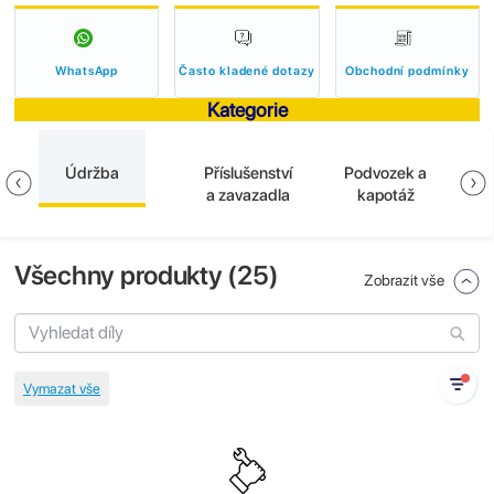
WhatsApp
Často kladené dotazy
Obchodní podmínky
Kategorie
Údržba
Příslušenství
Podvozek a
E
a zavazadla
kapotáž
Všechny produkty (
25
)
Zobrazit vše