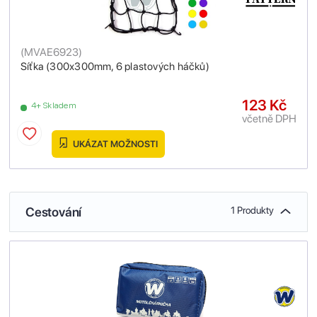
(
MVAE6923
)
Síťka (300x300mm, 6 plastových háčků)
123 Kč
4+ Skladem
včetně DPH
UKÁZAT MOŽNOSTI
Cestování
1 Produkty