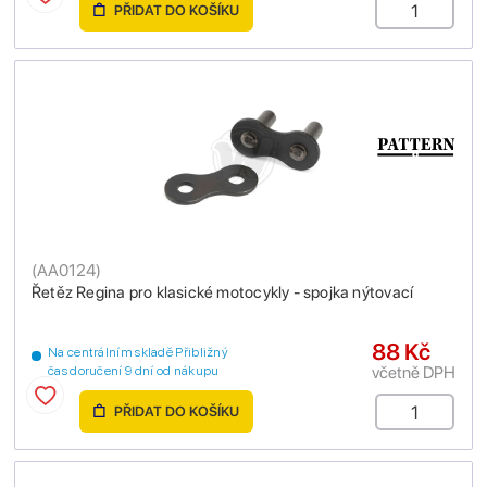
PŘIDAT DO KOŠÍKU
(
AA0124
)
Řetěz Regina pro klasické motocykly - spojka nýtovací
88 Kč
Na centrálním skladě Přibližný
včetně DPH
čas doručení 9 dní od nákupu
PŘIDAT DO KOŠÍKU