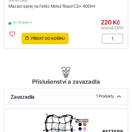
(
AH6196
)
Mazací sprej na řetěz Motul Road C2+ 400ml
220 Kč
4+ Skladem
včetně DPH
PŘIDAT DO KOŠÍKU
Příslušenství a zavazadla
Zavazadla
1 Produkty