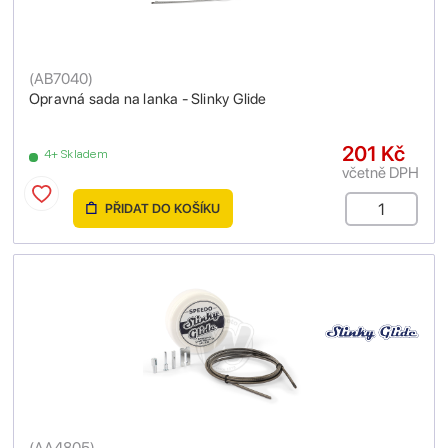
(
AB7040
)
Opravná sada na lanka - Slinky Glide
201 Kč
4+ Skladem
včetně DPH
PŘIDAT DO KOŠÍKU
(
AA4805
)