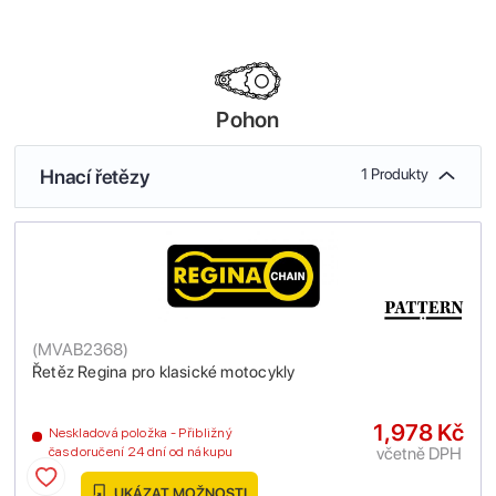
Pohon
Hnací řetězy
1 Produkty
(
MVAB2368
)
Řetěz Regina pro klasické motocykly
1,978 Kč
Neskladová položka - Přibližný
včetně DPH
čas doručení 24 dní od nákupu
UKÁZAT MOŽNOSTI