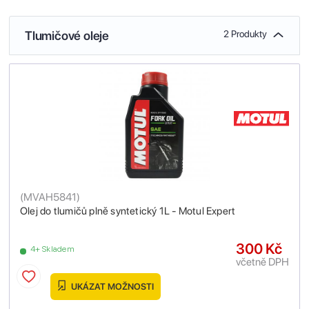
Tlumičové oleje
2 Produkty
(
MVAH5841
)
Olej do tlumičů plně syntetický 1L - Motul Expert
300 Kč
4+ Skladem
včetně DPH
UKÁZAT MOŽNOSTI