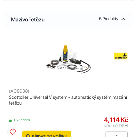
Mazivo řetězu
5 Produkty
(
AC8938
)
Scottoiler Universal V system - automatický systém mazání
řetězu
4,114 Kč
1 Skladem
včetně DPH
PŘIDAT DO KOŠÍKU