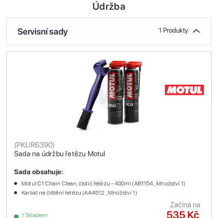
Údržba
Servisní sady
1 Produkty
(
PKUR6390
)
Sada na údržbu řetězu Motul
Sada obsahuje:
Motul C1 Chain Clean, čistič řetězu - 400ml (AB1154 , Množství 1)
Kartáč na čištění řetězu (AA4512 , Množství 1)
Začíná na
535 Kč
1 Skladem