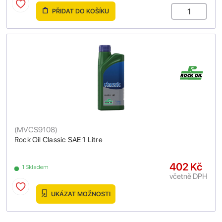
PŘIDAT DO KOŠÍKU
(
MVCS9108
)
Rock Oil Classic SAE 1 Litre
402 Kč
1 Skladem
včetně DPH
UKÁZAT MOŽNOSTI