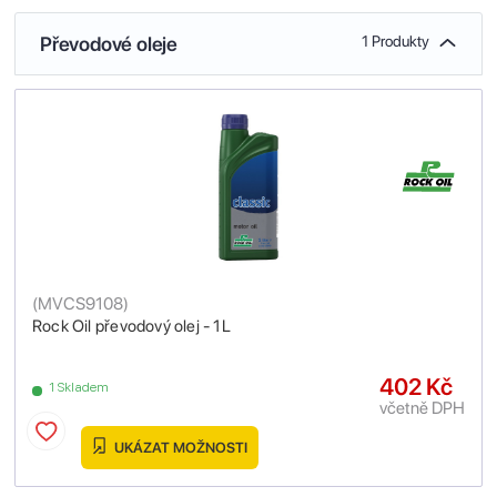
Převodové oleje
1 Produkty
(
MVCS9108
)
Rock Oil převodový olej - 1L
402 Kč
1 Skladem
včetně DPH
UKÁZAT MOŽNOSTI