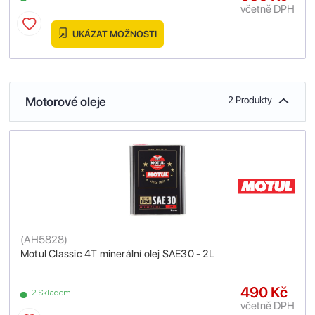
včetně DPH
UKÁZAT MOŽNOSTI
Motorové oleje
2 Produkty
(
AH5828
)
Motul Classic 4T minerální olej SAE30 - 2L
490 Kč
2 Skladem
včetně DPH