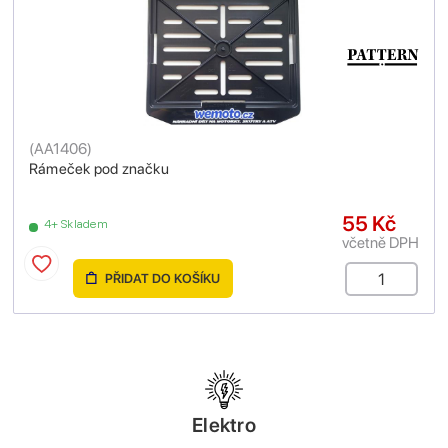
(
AA1406
)
Rámeček pod značku
55 Kč
4+ Skladem
včetně DPH
PŘIDAT DO KOŠÍKU
Elektro