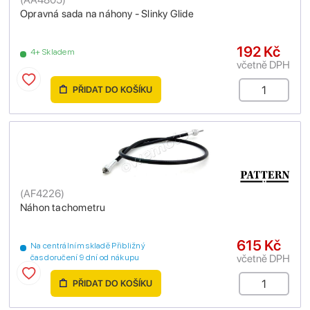
Opravná sada na náhony - Slinky Glide
192 Kč
4+ Skladem
včetně DPH
PŘIDAT DO KOŠÍKU
(
AF4226
)
Náhon tachometru
615 Kč
Na centrálním skladě Přibližný
včetně DPH
čas doručení 9 dní od nákupu
PŘIDAT DO KOŠÍKU