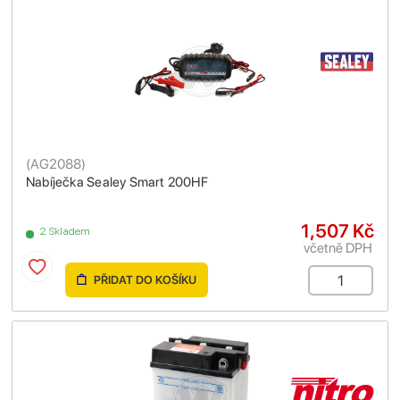
(
AG2088
)
Nabíječka Sealey Smart 200HF
1,507 Kč
2 Skladem
včetně DPH
PŘIDAT DO KOŠÍKU