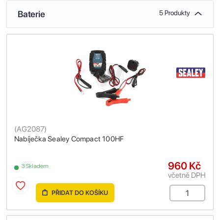
Baterie
5 Produkty
(
AG2087
)
Nabíječka Sealey Compact 100HF
960 Kč
3 Skladem
včetně DPH
PŘIDAT DO KOŠÍKU