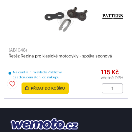
(
AB1048
)
Řetěz Regina pro klasické motocykly - spojka sponová
115 Kč
Na centrálním skladě Přibližný
včetně DPH
čas doručení 9 dní od nákupu
PŘIDAT DO KOŠÍKU