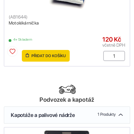
(
AB1644
)
Motolékárnička
120 Kč
4+ Skladem
včetně DPH
PŘIDAT DO KOŠÍKU
Podvozek a kapotáž
Kapotáže a palivové nádrže
1 Produkty