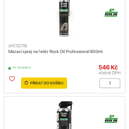
(
AC0278
)
Mazací sprej na řetěz Rock Oil Professional 600ml
546 Kč
4+ Skladem
včetně DPH
PŘIDAT DO KOŠÍKU