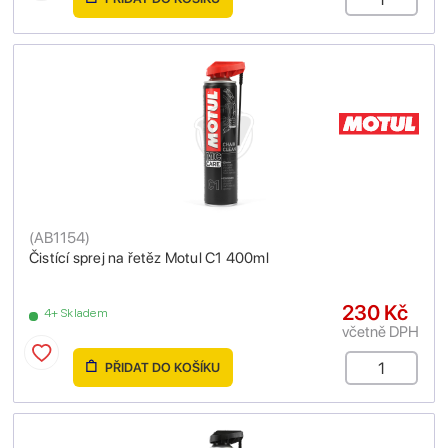
(
AB1154
)
Čistící sprej na řetěz Motul C1 400ml
230 Kč
4+ Skladem
včetně DPH
PŘIDAT DO KOŠÍKU