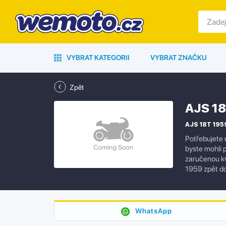
VYBRAT KATEGORII
VYBRAT ZNAČKU
Zpět
AJS 18
AJS 18T 1959
Potřebujete 
byste mohli 
zaručenou kv
1959 zpět do
WhatsApp