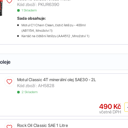
Kód zboží :
PKUR6390
1 Skladem
Sada obsahuje:
Motul C1 Chain Clean, čistič řetězu - 400ml
(AB1154 , Množství 1)
Kartáč na čištění řetězu (AA4512 , Množství 1)
oleje
Motul Classic 4T minerální olej SAE30 - 2L
Kód zboží :
AH5828
2 Skladem
490 Kč
včetně DPH
Rock Oil Classic SAE 1 Litre