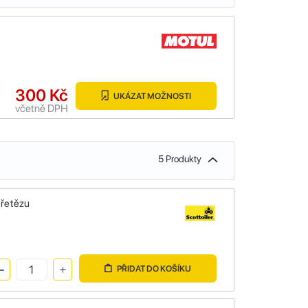
300 Kč
UKÁZAT MOŽNOSTI
včetně DPH
5 Produkty
 řetězu
PŘIDAT DO KOŠÍKU