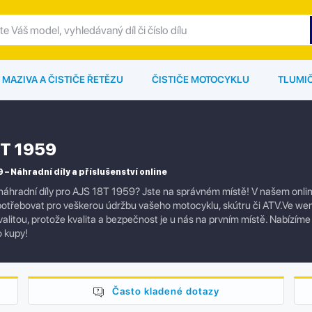
MAZIVA A ČISTIČE ŘETĚZU
ČISTIČE MOTOCYKLU
TLUMI
T 1959
 – Náhradní díly a příslušenství online
náhradní díly pro AJS 18T 1959? Jste na správném místě! V našem online
potřebovat pro veškerou údržbu vašeho motocyklu, skútru či ATV.Ve wem
alitou, protože kvalita a bezpečnost je u nás na prvním místě. Nabízíme 
 kupy!
Často kladené dotazy