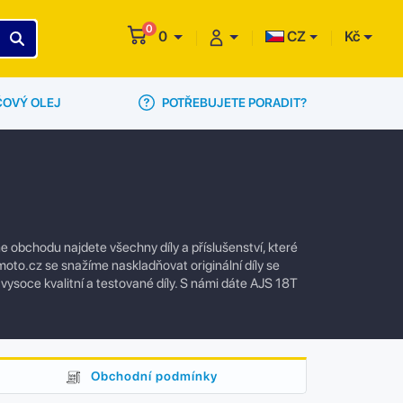
0
0
CZ
Kč
POTŘEBUJETE PORADIT?
ČOVÝ OLEJ
 obchodu najdete všechny díly a příslušenství, které
oto.cz se snažíme naskladňovat originální díly se
vysoce kvalitní a testované díly. S námi dáte AJS 18T
Obchodní podmínky