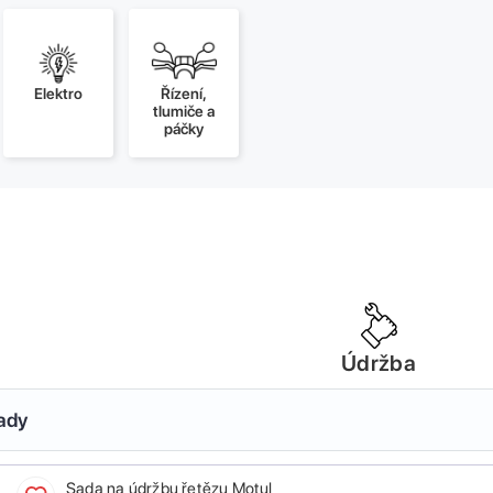
Elektro
Řízení,
tlumiče a
páčky
Údržba
sady
Sada na údržbu řetězu Motul