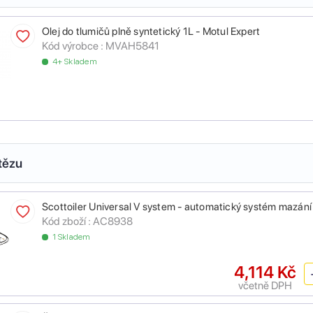
Olej do tlumičů plně syntetický 1L - Motul Expert
Kód výrobce :
MVAH5841
4+ Skladem
tězu
Scottoiler Universal V system - automatický systém mazání
Kód zboží :
AC8938
1 Skladem
4,114 Kč
včetně DPH