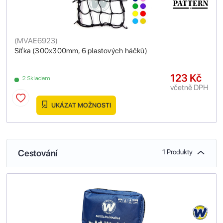
(
MVAE6923
)
Síťka (300x300mm, 6 plastových háčků)
123 Kč
2 Skladem
včetně DPH
UKÁZAT MOŽNOSTI
Cestování
1 Produkty