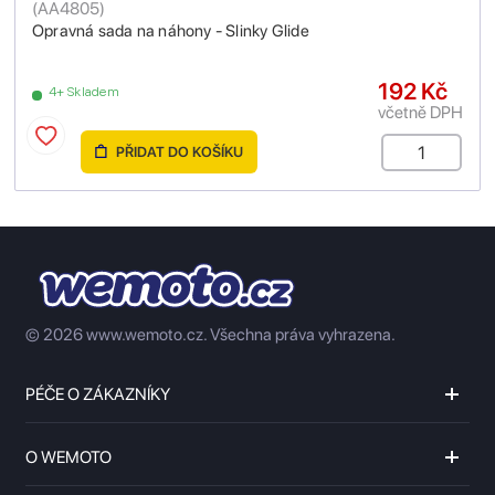
(
AA4805
)
Opravná sada na náhony - Slinky Glide
192 Kč
4+ Skladem
včetně DPH
PŘIDAT DO KOŠÍKU
© 2026 www.wemoto.cz.
Všechna práva vyhrazena.
PÉČE O ZÁKAZNÍKY
O WEMOTO