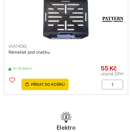
(
AA1406
)
Rámeček pod značku
55 Kč
4+ Skladem
včetně DPH
PŘIDAT DO KOŠÍKU
Elektro