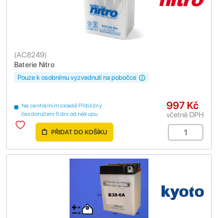
(
AC8249
)
Baterie Nitro
Pouze k osobnímu vyzvednutí na pobočce
997 Kč
Na centrálním skladě Přibližný
včetně DPH
čas doručení 9 dní od nákupu
PŘIDAT DO KOŠÍKU