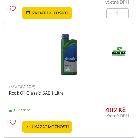
včetně DPH
PŘIDAT DO KOŠÍKU
(
MVCS9108
)
Rock Oil Classic SAE 1 Litre
402 Kč
1 Skladem
včetně DPH
UKÁZAT MOŽNOSTI