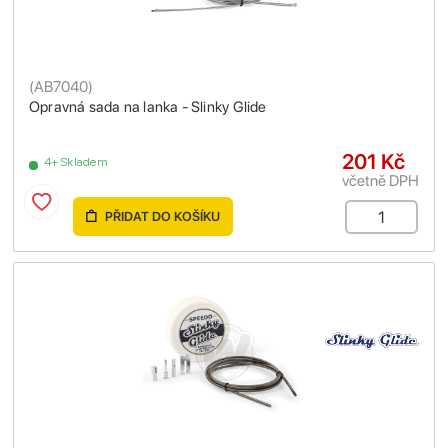
(
AB7040
)
Opravná sada na lanka - Slinky Glide
201 Kč
4+ Skladem
včetně DPH
PŘIDAT DO KOŠÍKU