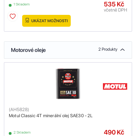
535 Kč
1 Skladem
včetně DPH
UKÁZAT MOŽNOSTI
Motorové oleje
2 Produkty
(
AH5828
)
Motul Classic 4T minerální olej SAE30 - 2L
490 Kč
2 Skladem