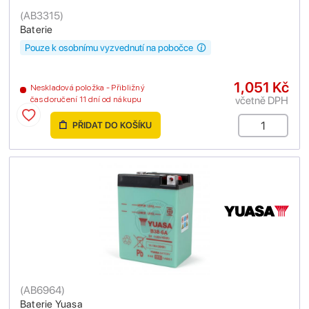
(
AB3315
)
Baterie
Pouze k osobnímu vyzvednutí na pobočce
1,051 Kč
Neskladová položka - Přibližný
včetně DPH
čas doručení 11 dní od nákupu
PŘIDAT DO KOŠÍKU
(
AB6964
)
Baterie Yuasa