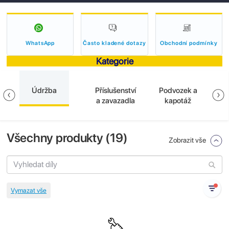
WhatsApp
Často kladené dotazy
Obchodní podmínky
Kategorie
Údržba
Příslušenství
Podvozek a
El
a
a zavazadla
kapotáž
Všechny produkty (
19
)
Zobrazit vše