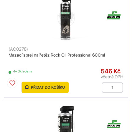
(
AC0278
)
Mazací sprej na řetěz Rock Oil Professional 600ml
546 Kč
4+ Skladem
včetně DPH
PŘIDAT DO KOŠÍKU