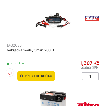
(
AG2088
)
Nabíječka Sealey Smart 200HF
1,507 Kč
2 Skladem
včetně DPH
PŘIDAT DO KOŠÍKU