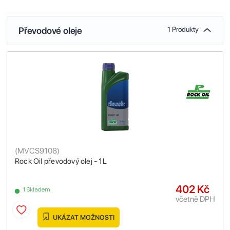
Převodové oleje
1 Produkty
(
MVCS9108
)
Rock Oil převodový olej - 1L
402 Kč
1 Skladem
včetně DPH
UKÁZAT MOŽNOSTI