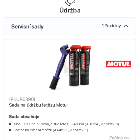
Údržba
Servisní sady
1 Produkty
(
PKUR6390
)
Sada na údržbu řetězu Motul
Sada obsahuje:
Motul C1 Chain Clean, čistič řetězu - 400ml (AB1154 , Množství 1)
Kartáč na čištění řetězu (AA4512 , Množství 1)
Začíná na