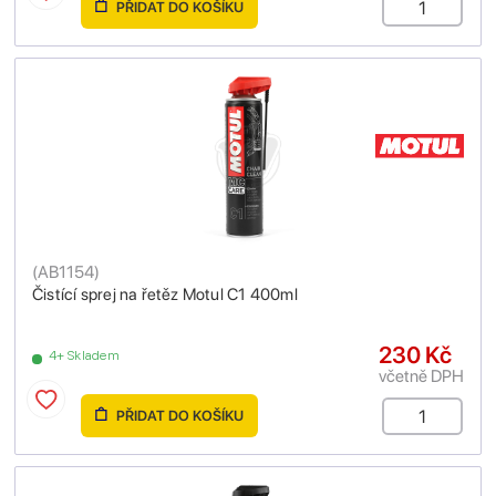
PŘIDAT DO KOŠÍKU
(
AB1154
)
Čistící sprej na řetěz Motul C1 400ml
230 Kč
4+ Skladem
včetně DPH
PŘIDAT DO KOŠÍKU