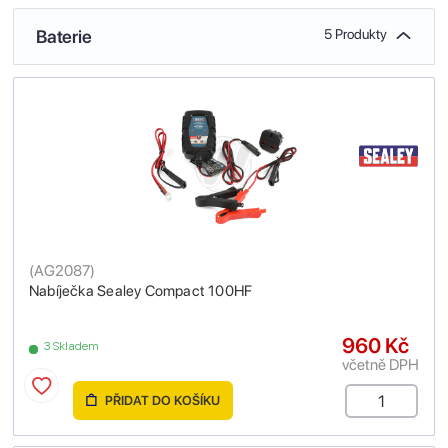
Baterie
5 Produkty
(
AG2087
)
Nabíječka Sealey Compact 100HF
960 Kč
3 Skladem
včetně DPH
PŘIDAT DO KOŠÍKU