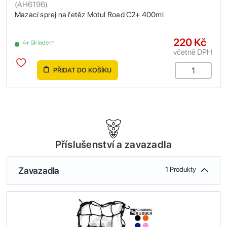
(
AH6196
)
Mazací sprej na řetěz Motul Road C2+ 400ml
220 Kč
4+ Skladem
včetně DPH
PŘIDAT DO KOŠÍKU
Příslušenství a zavazadla
Zavazadla
1 Produkty