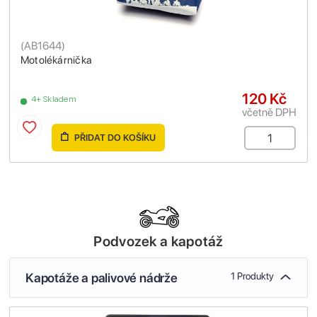
(
AB1644
)
Motolékárnička
120 Kč
4+ Skladem
včetně DPH
PŘIDAT DO KOŠÍKU
Podvozek a kapotáž
Kapotáže a palivové nádrže
1 Produkty