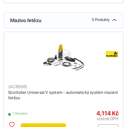
Mazivo řetězu
5 Produkty
(
AC8938
)
Scottoiler Universal V system - automatický systém mazání
řetězu
4,114 Kč
1 Skladem
včetně DPH