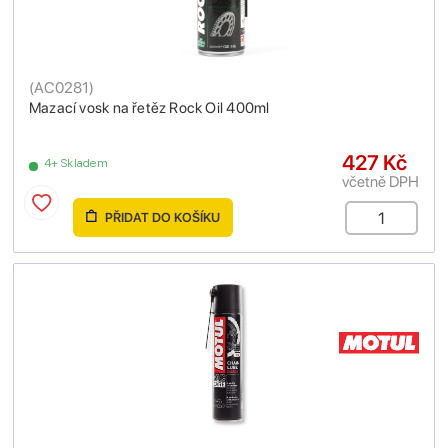
(
AC0281
)
Mazací vosk na řetěz Rock Oil 400ml
427 Kč
4+ Skladem
včetně DPH
PŘIDAT DO KOŠÍKU