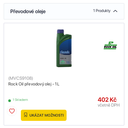
Převodové oleje
1 Produkty
(
MVCS9108
)
Rock Oil převodový olej - 1L
402 Kč
1 Skladem
včetně DPH
UKÁZAT MOŽNOSTI