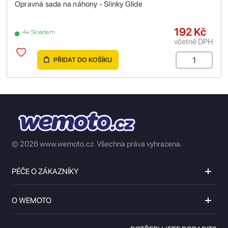
Opravná sada na náhony - Slinky Glide
192 Kč
4+ Skladem
včetně DPH
PŘIDAT DO KOŠÍKU
© 2026 www.wemoto.cz.
Všechna práva vyhrazena.
PÉČE O ZÁKAZNÍKY
O WEMOTO