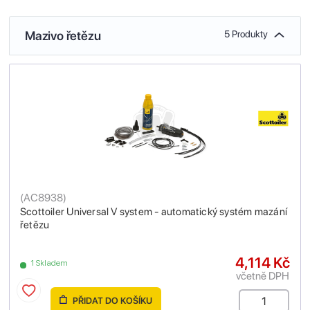
Mazivo řetězu
5 Produkty
(
AC8938
)
Scottoiler Universal V system - automatický systém mazání
řetězu
4,114 Kč
1 Skladem
včetně DPH
PŘIDAT DO KOŠÍKU