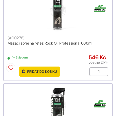
(
AC0278
)
Mazací sprej na řetěz Rock Oil Professional 600ml
546 Kč
4+ Skladem
včetně DPH
PŘIDAT DO KOŠÍKU