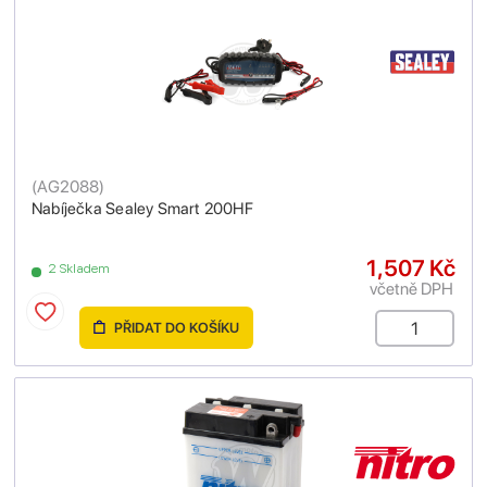
(
AG2088
)
Nabíječka Sealey Smart 200HF
1,507 Kč
2 Skladem
včetně DPH
PŘIDAT DO KOŠÍKU