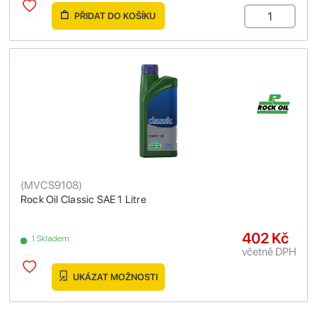
PŘIDAT DO KOŠÍKU
(
MVCS9108
)
Rock Oil Classic SAE 1 Litre
402 Kč
1 Skladem
včetně DPH
UKÁZAT MOŽNOSTI