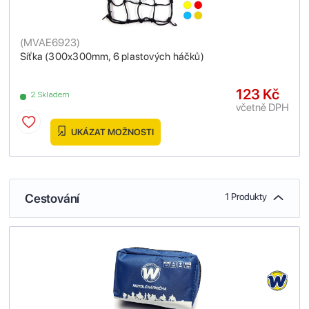
(
MVAE6923
)
Síťka (300x300mm, 6 plastových háčků)
123 Kč
2 Skladem
včetně DPH
UKÁZAT MOŽNOSTI
Cestování
1 Produkty