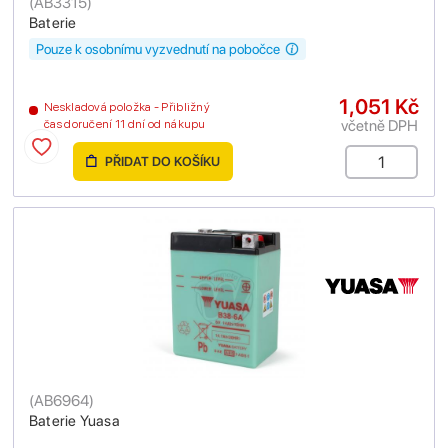
(
AB3315
)
Baterie
Pouze k osobnímu vyzvednutí na pobočce
1,051 Kč
Neskladová položka - Přibližný
včetně DPH
čas doručení 11 dní od nákupu
PŘIDAT DO KOŠÍKU
(
AB6964
)
Baterie Yuasa