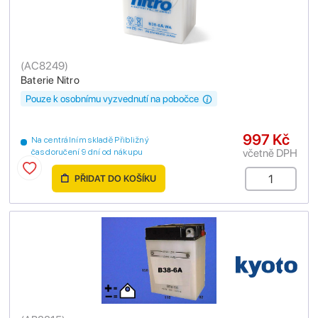
(
AC8249
)
Baterie Nitro
Pouze k osobnímu vyzvednutí na pobočce
997 Kč
Na centrálním skladě Přibližný
včetně DPH
čas doručení 9 dní od nákupu
PŘIDAT DO KOŠÍKU