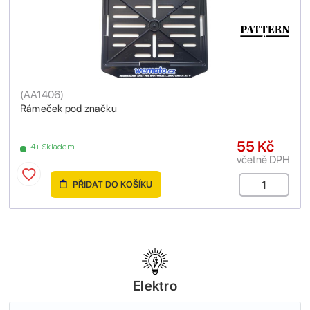
(
AA1406
)
Rámeček pod značku
55 Kč
4+ Skladem
včetně DPH
PŘIDAT DO KOŠÍKU
Elektro