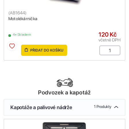
(
AB1644
)
Motolékárnička
120 Kč
4+ Skladem
včetně DPH
PŘIDAT DO KOŠÍKU
Podvozek a kapotáž
Kapotáže a palivové nádrže
1 Produkty