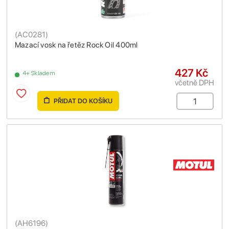
(
AC0281
)
Mazací vosk na řetěz Rock Oil 400ml
427 Kč
4+ Skladem
včetně DPH
PŘIDAT DO KOŠÍKU
(
AH6196
)