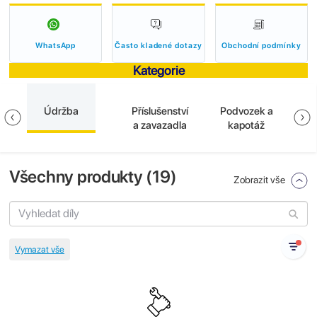
WhatsApp
Často kladené dotazy
Obchodní podmínky
Kategorie
Údržba
Příslušenství
Podvozek a
El
a
a zavazadla
kapotáž
Všechny produkty (
19
)
Zobrazit vše