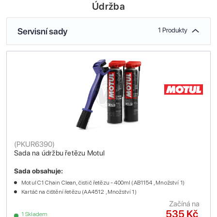
Údržba
Servisní sady
1 Produkty
(
PKUR6390
)
Sada na údržbu řetězu Motul
Sada obsahuje:
Motul C1 Chain Clean, čistič řetězu - 400ml (AB1154 , Množství 1)
Kartáč na čištění řetězu (AA4512 , Množství 1)
Začíná na
535 Kč
1 Skladem