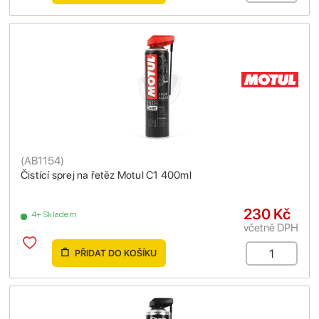
(
AB1154
)
Čistící sprej na řetěz Motul C1 400ml
230 Kč
4+ Skladem
včetně DPH
PŘIDAT DO KOŠÍKU