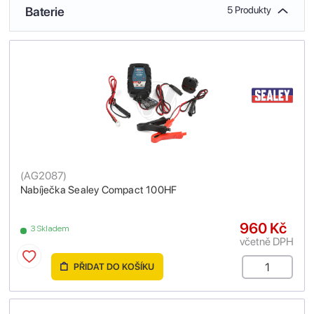
Baterie
5 Produkty
(
AG2087
)
Nabíječka Sealey Compact 100HF
960 Kč
3 Skladem
včetně DPH
PŘIDAT DO KOŠÍKU