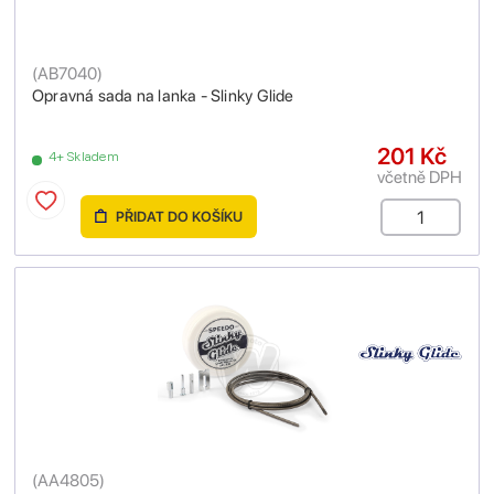
(
AB7040
)
Opravná sada na lanka - Slinky Glide
201 Kč
4+ Skladem
včetně DPH
PŘIDAT DO KOŠÍKU
(
AA4805
)