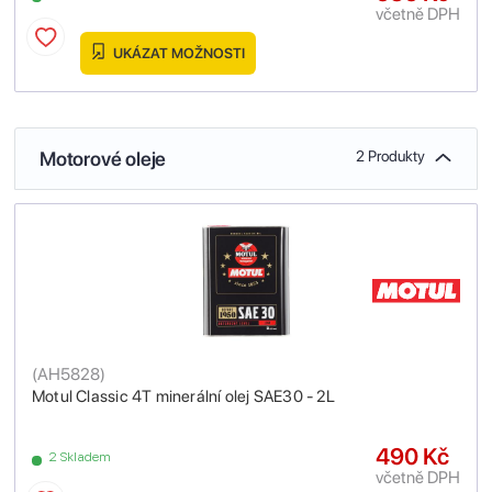
včetně DPH
UKÁZAT MOŽNOSTI
Motorové oleje
2 Produkty
(
AH5828
)
Motul Classic 4T minerální olej SAE30 - 2L
490 Kč
2 Skladem
včetně DPH