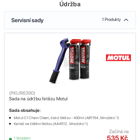
Údržba
Servisní sady
1 Produkty
(
PKUR6390
)
Sada na údržbu řetězu Motul
Sada obsahuje:
Motul C1 Chain Clean, čistič řetězu - 400ml (AB1154 , Množství 1)
Kartáč na čištění řetězu (AA4512 , Množství 1)
Začíná na
535 Kč
1 Skladem