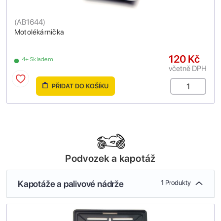
(
AB1644
)
Motolékárnička
120 Kč
4+ Skladem
včetně DPH
PŘIDAT DO KOŠÍKU
Podvozek a kapotáž
Kapotáže a palivové nádrže
1 Produkty