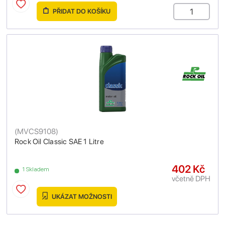
PŘIDAT DO KOŠÍKU
(
MVCS9108
)
Rock Oil Classic SAE 1 Litre
402 Kč
1 Skladem
včetně DPH
UKÁZAT MOŽNOSTI