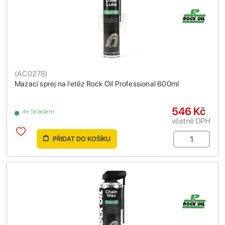
(
AC0278
)
Mazací sprej na řetěz Rock Oil Professional 600ml
546 Kč
4+ Skladem
včetně DPH
PŘIDAT DO KOŠÍKU