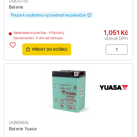
(
AB3315
)
Baterie
Pouze k osobnímu vyzvednutí na pobočce
1,051 Kč
Neskladová položka - Přibližný
včetně DPH
čas doručení 11 dní od nákupu
PŘIDAT DO KOŠÍKU
(
AB6964
)
Baterie Yuasa