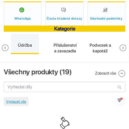
WhatsApp
Často kladené dotazy
Obchodní podmínky
Kategorie
Údržba
Příslušenství
Podvozek a
El
a
a zavazadla
kapotáž
Všechny produkty (
19
)
Zobrazit vše