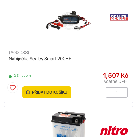
(
AG2088
)
Nabíječka Sealey Smart 200HF
1,507 Kč
2 Skladem
včetně DPH
PŘIDAT DO KOŠÍKU