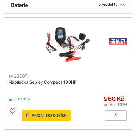
Baterie
5 Produkty
(
AG2087
)
Nabíječka Sealey Compact 100HF
960 Kč
3 Skladem
včetně DPH
PŘIDAT DO KOŠÍKU