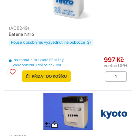
(
AC8249
)
Baterie Nitro
Pouze k osobnímu vyzvednutí na pobočce
997 Kč
Na centrálním skladě Přibližný
včetně DPH
čas doručení 9 dní od nákupu
PŘIDAT DO KOŠÍKU