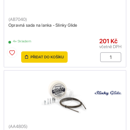
(
AB7040
)
Opravná sada na lanka - Slinky Glide
201 Kč
4+ Skladem
včetně DPH
PŘIDAT DO KOŠÍKU
(
AA4805
)