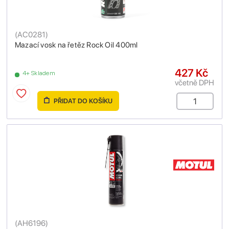
(
AC0281
)
Mazací vosk na řetěz Rock Oil 400ml
427 Kč
4+ Skladem
včetně DPH
PŘIDAT DO KOŠÍKU
(
AH6196
)