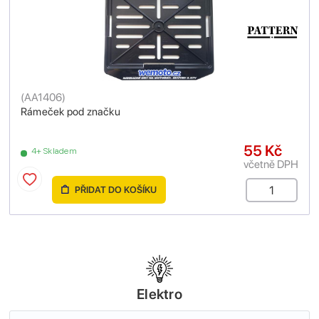
(
AA1406
)
Rámeček pod značku
55 Kč
4+ Skladem
včetně DPH
PŘIDAT DO KOŠÍKU
Elektro