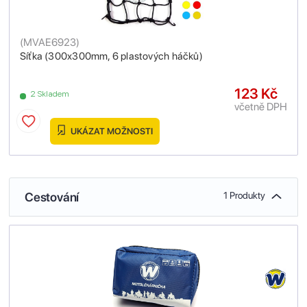
(
MVAE6923
)
Síťka (300x300mm, 6 plastových háčků)
123 Kč
2 Skladem
včetně DPH
UKÁZAT MOŽNOSTI
Cestování
1 Produkty