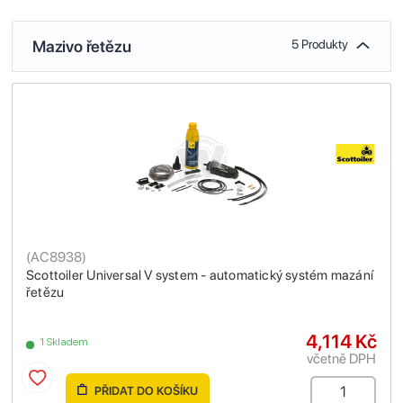
Mazivo řetězu
5 Produkty
(
AC8938
)
Scottoiler Universal V system - automatický systém mazání
řetězu
4,114 Kč
1 Skladem
včetně DPH
PŘIDAT DO KOŠÍKU