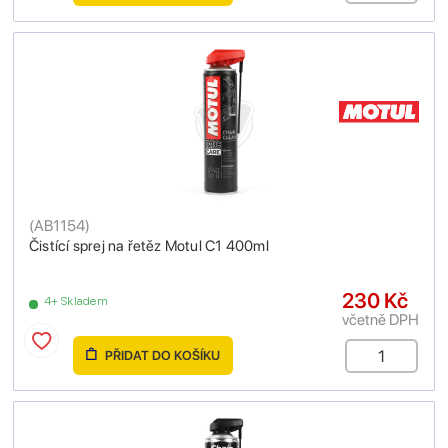
(
AB1154
)
Čistící sprej na řetěz Motul C1 400ml
230 Kč
4+ Skladem
včetně DPH
PŘIDAT DO KOŠÍKU