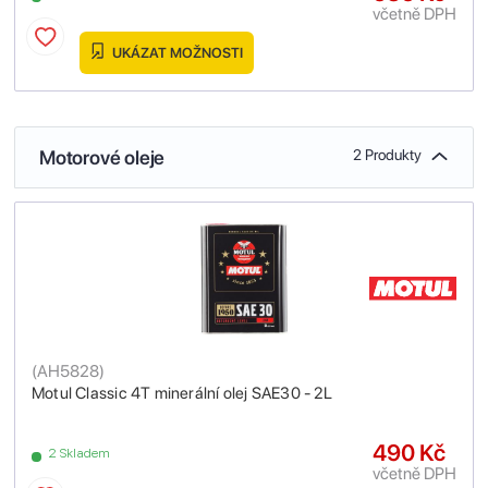
včetně DPH
UKÁZAT MOŽNOSTI
Motorové oleje
2 Produkty
(
AH5828
)
Motul Classic 4T minerální olej SAE30 - 2L
490 Kč
2 Skladem
včetně DPH