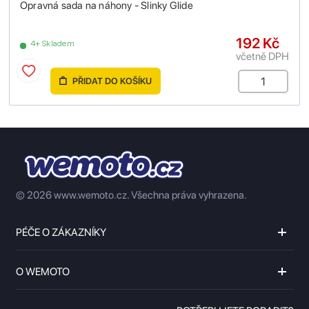
Opravná sada na náhony - Slinky Glide
192 Kč
4+ Skladem
včetně DPH
PŘIDAT DO KOŠÍKU
© 2026 www.wemoto.cz.
Všechna práva vyhrazena.
PÉČE O ZÁKAZNÍKY
O WEMOTO