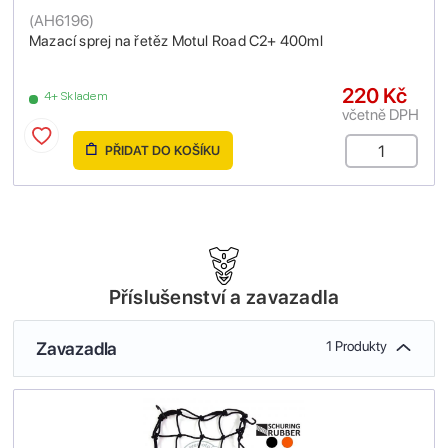
(
AH6196
)
Mazací sprej na řetěz Motul Road C2+ 400ml
220 Kč
4+ Skladem
včetně DPH
PŘIDAT DO KOŠÍKU
Příslušenství a zavazadla
Zavazadla
1 Produkty