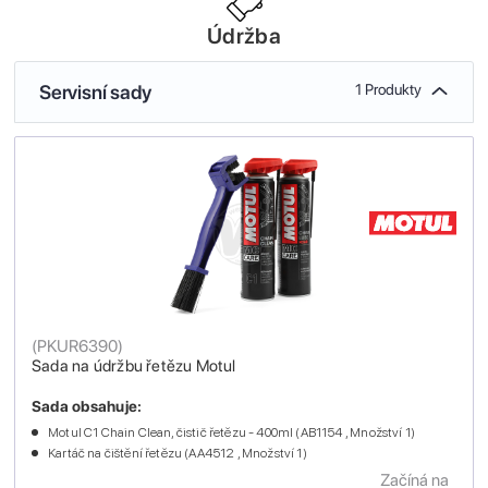
Údržba
Servisní sady
1 Produkty
(
PKUR6390
)
Sada na údržbu řetězu Motul
Sada obsahuje:
Motul C1 Chain Clean, čistič řetězu - 400ml (AB1154 , Množství 1)
Kartáč na čištění řetězu (AA4512 , Množství 1)
Začíná na