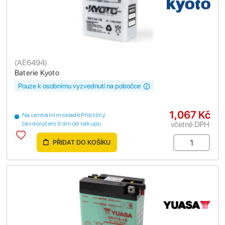
(
AE6494
)
Baterie Kyoto
Pouze k osobnímu vyzvednutí na pobočce
1,067 Kč
Na centrálním skladě Přibližný
včetně DPH
čas doručení 9 dní od nákupu
PŘIDAT DO KOŠÍKU