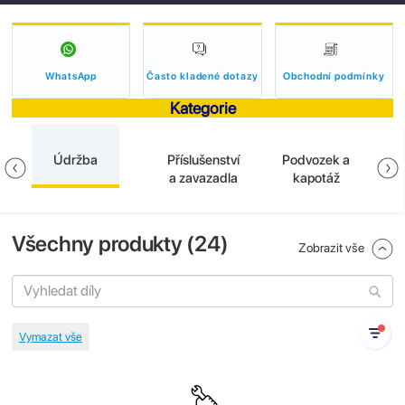
WhatsApp
Často kladené dotazy
Obchodní podmínky
Kategorie
Údržba
Příslušenství
Podvozek a
E
a zavazadla
kapotáž
Všechny produkty (
24
)
Zobrazit vše