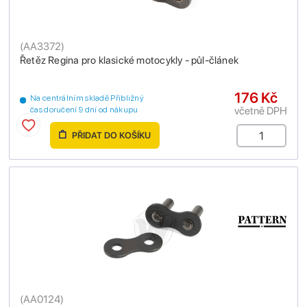
(
AA3372
)
Řetěz Regina pro klasické motocykly - půl-článek
176 Kč
Na centrálním skladě Přibližný
včetně DPH
čas doručení 9 dní od nákupu
PŘIDAT DO KOŠÍKU
(
AA0124
)