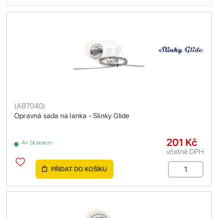
(
AB7040
)
Opravná sada na lanka - Slinky Glide
201 Kč
4+ Skladem
včetně DPH
PŘIDAT DO KOŠÍKU