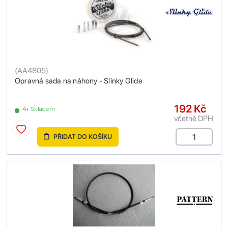
(
AA4805
)
Opravná sada na náhony - Slinky Glide
192 Kč
4+ Skladem
včetně DPH
PŘIDAT DO KOŠÍKU