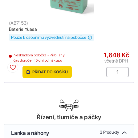
(
AB7153
)
Baterie Yuasa
Pouze k osobnímu vyzvednutí na pobočce
1,648 Kč
Neskladová položka - Přibližný
včetně DPH
čas doručení 5 dní od nákupu
PŘIDAT DO KOŠÍKU
Řízení, tlumiče a páčky
Lanka a náhony
3 Produkty