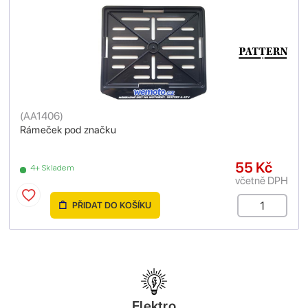
(
AA1406
)
Rámeček pod značku
55 Kč
4+ Skladem
včetně DPH
PŘIDAT DO KOŠÍKU
Elektro