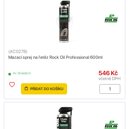
(
AC0278
)
Mazací sprej na řetěz Rock Oil Professional 600ml
546 Kč
4+ Skladem
včetně DPH
PŘIDAT DO KOŠÍKU