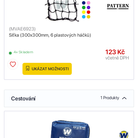
(
MVAE6923
)
Síťka (300x300mm, 6 plastových háčků)
123 Kč
4+ Skladem
včetně DPH
UKÁZAT MOŽNOSTI
Cestování
1 Produkty