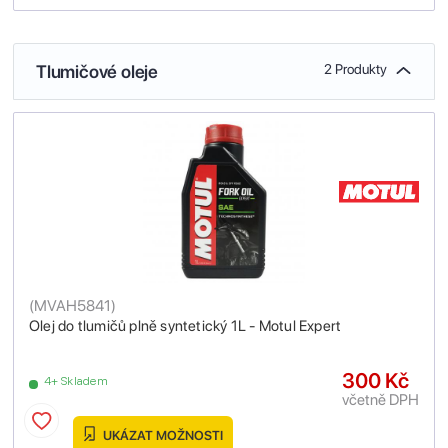
Tlumičové oleje
2 Produkty
(
MVAH5841
)
Olej do tlumičů plně syntetický 1L - Motul Expert
300 Kč
4+ Skladem
včetně DPH
UKÁZAT MOŽNOSTI