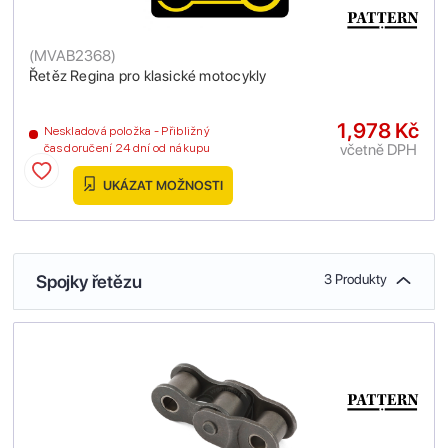
(
MVAB2368
)
Řetěz Regina pro klasické motocykly
1,978 Kč
Neskladová položka - Přibližný
včetně DPH
čas doručení 24 dní od nákupu
UKÁZAT MOŽNOSTI
Spojky řetězu
3 Produkty