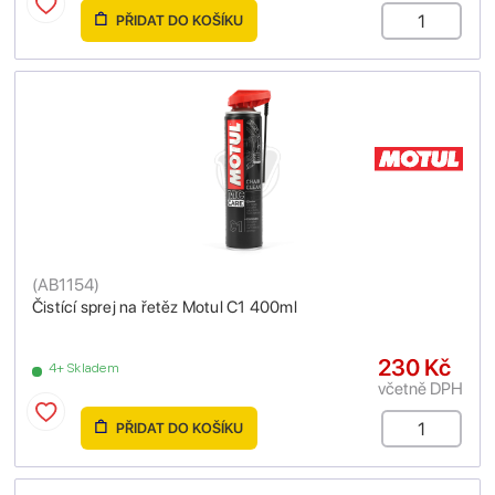
PŘIDAT DO KOŠÍKU
(
AB1154
)
Čistící sprej na řetěz Motul C1 400ml
230 Kč
4+ Skladem
včetně DPH
PŘIDAT DO KOŠÍKU