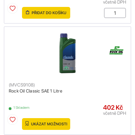
včetně DPH
PŘIDAT DO KOŠÍKU
(
MVCS9108
)
Rock Oil Classic SAE 1 Litre
402 Kč
1 Skladem
včetně DPH
UKÁZAT MOŽNOSTI