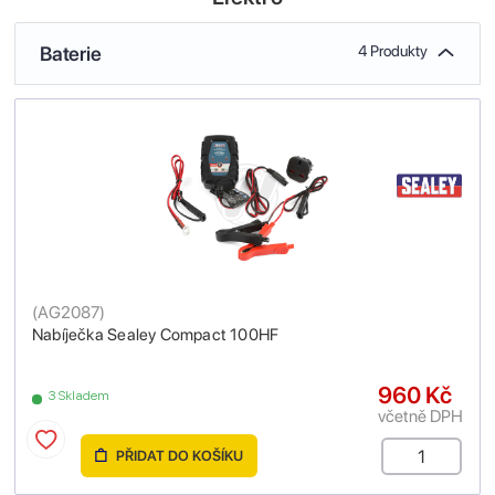
Baterie
4 Produkty
(
AG2087
)
Nabíječka Sealey Compact 100HF
960 Kč
3 Skladem
včetně DPH
PŘIDAT DO KOŠÍKU