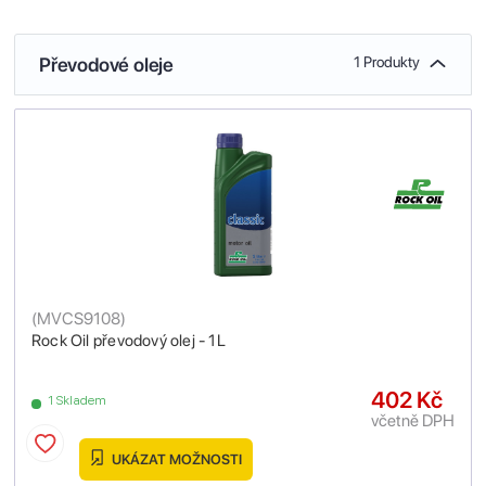
Převodové oleje
1 Produkty
(
MVCS9108
)
Rock Oil převodový olej - 1L
402 Kč
1 Skladem
včetně DPH
UKÁZAT MOŽNOSTI