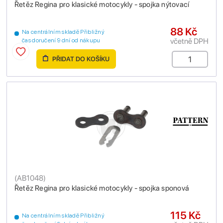
Řetěz Regina pro klasické motocykly - spojka nýtovací
88 Kč
Na centrálním skladě Přibližný
včetně DPH
čas doručení 9 dní od nákupu
PŘIDAT DO KOŠÍKU
(
AB1048
)
Řetěz Regina pro klasické motocykly - spojka sponová
115 Kč
Na centrálním skladě Přibližný