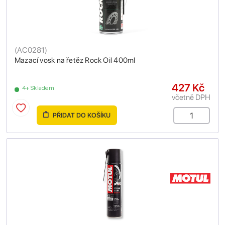
(
AC0281
)
Mazací vosk na řetěz Rock Oil 400ml
427 Kč
4+ Skladem
včetně DPH
PŘIDAT DO KOŠÍKU