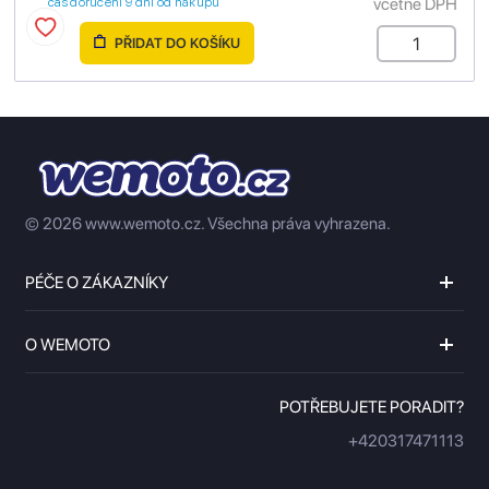
včetně DPH
čas doručení 9 dní od nákupu
PŘIDAT DO KOŠÍKU
© 2026 www.wemoto.cz.
Všechna práva vyhrazena.
PÉČE O ZÁKAZNÍKY
O WEMOTO
POTŘEBUJETE PORADIT?
+420317471113