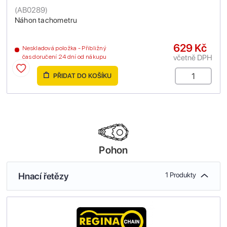
(
AB0289
)
Náhon tachometru
629 Kč
Neskladová položka - Přibližný
včetně DPH
čas doručení 24 dní od nákupu
PŘIDAT DO KOŠÍKU
Pohon
Hnací řetězy
1 Produkty