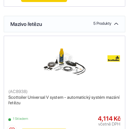
Mazivo řetězu
5 Produkty
(
AC8938
)
Scottoiler Universal V system - automatický systém mazání
řetězu
4,114 Kč
1 Skladem
včetně DPH