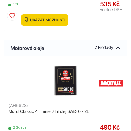
535 Kč
1 Skladem
včetně DPH
UKÁZAT MOŽNOSTI
Motorové oleje
2 Produkty
(
AH5828
)
Motul Classic 4T minerální olej SAE30 - 2L
490 Kč
2 Skladem