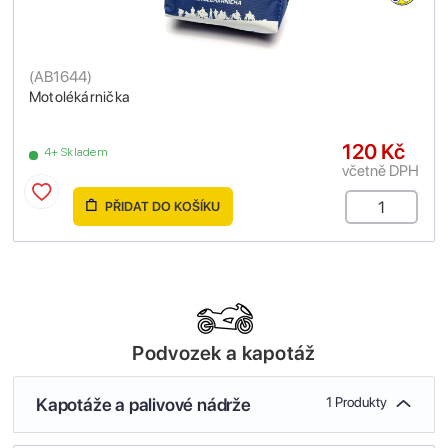
(
AB1644
)
Motolékárnička
120 Kč
4+ Skladem
včetně DPH
PŘIDAT DO KOŠÍKU
Podvozek a kapotáž
Kapotáže a palivové nádrže
1 Produkty