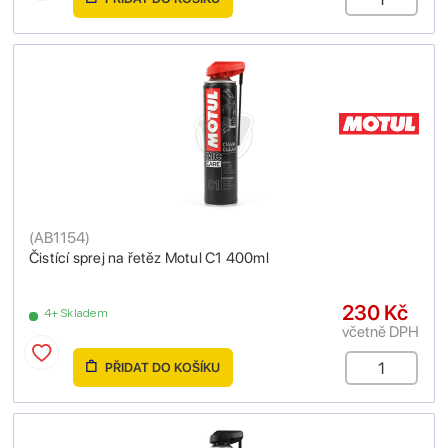
(
AB1154
)
Čistící sprej na řetěz Motul C1 400ml
230 Kč
4+ Skladem
včetně DPH
PŘIDAT DO KOŠÍKU