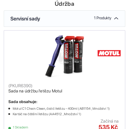
Údržba
Servisní sady
1 Produkty
(
PKUR6390
)
Sada na údržbu řetězu Motul
Sada obsahuje:
Motul C1 Chain Clean, čistič řetězu - 400ml (AB1154 , Množství 1)
Kartáč na čištění řetězu (AA4512 , Množství 1)
Začíná na
535 Kč
1 Skladem