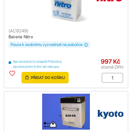
(
AC8249
)
Baterie Nitro
Pouze k osobnímu vyzvednutí na pobočce
997 Kč
Na centrálním skladě Přibližný
včetně DPH
čas doručení 9 dní od nákupu
PŘIDAT DO KOŠÍKU