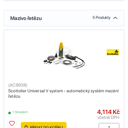
Mazivo řetězu
5 Produkty
(
AC8938
)
Scottoiler Universal V system - automatický systém mazání
řetězu
4,114 Kč
1 Skladem
včetně DPH
PŘIDAT DO KOŠÍKU