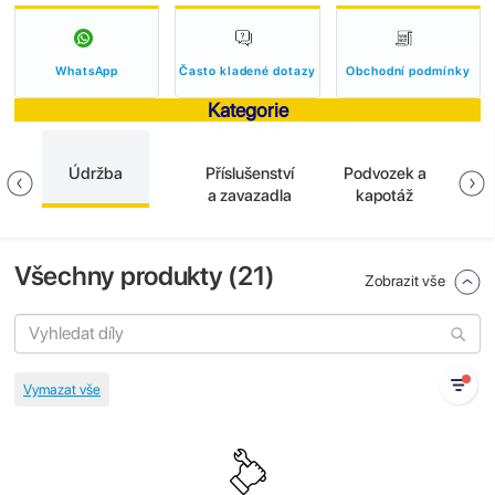
WhatsApp
Často kladené dotazy
Obchodní podmínky
Kategorie
Údržba
Příslušenství
Podvozek a
El
a
a zavazadla
kapotáž
Všechny produkty (
21
)
Zobrazit vše