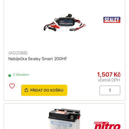
(
AG2088
)
Nabíječka Sealey Smart 200HF
1,507 Kč
2 Skladem
včetně DPH
PŘIDAT DO KOŠÍKU