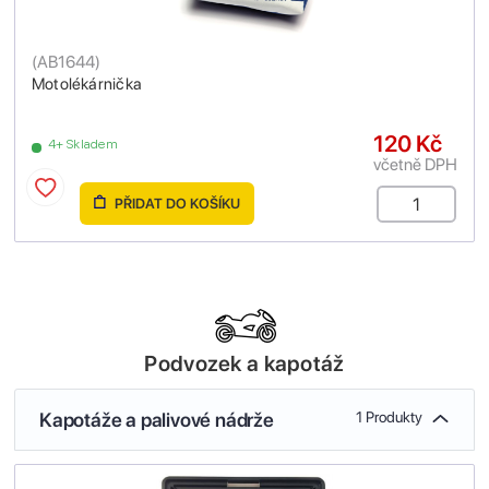
(
AB1644
)
Motolékárnička
120 Kč
4+ Skladem
včetně DPH
PŘIDAT DO KOŠÍKU
Podvozek a kapotáž
Kapotáže a palivové nádrže
1 Produkty