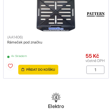
(
AA1406
)
Rámeček pod značku
55 Kč
4+ Skladem
včetně DPH
PŘIDAT DO KOŠÍKU
Elektro