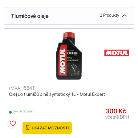
Tlumičové oleje
2 Produkty
(
MVAH5841
)
Olej do tlumičů plně syntetický 1L - Motul Expert
300 Kč
4+ Skladem
včetně DPH
UKÁZAT MOŽNOSTI