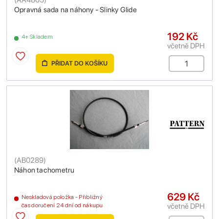
Opravná sada na náhony - Slinky Glide
192 Kč
4+ Skladem
včetně DPH
PŘIDAT DO KOŠÍKU
(
AB0289
)
Náhon tachometru
629 Kč
Neskladová položka - Přibližný
včetně DPH
čas doručení 24 dní od nákupu