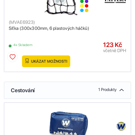
(
MVAE6923
)
Síťka (300x300mm, 6 plastových háčků)
123 Kč
4+ Skladem
včetně DPH
UKÁZAT MOŽNOSTI
Cestování
1 Produkty