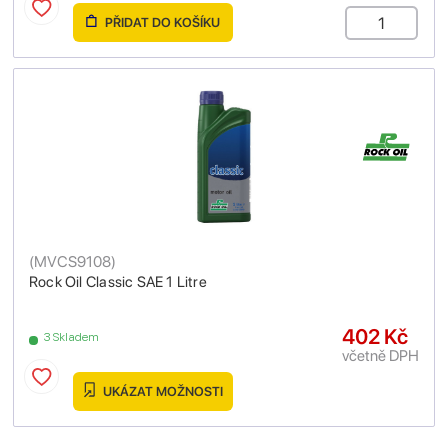
PŘIDAT DO KOŠÍKU
(
MVCS9108
)
Rock Oil Classic SAE 1 Litre
402 Kč
3 Skladem
včetně DPH
UKÁZAT MOŽNOSTI