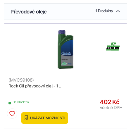
Převodové oleje
1 Produkty
(
MVCS9108
)
Rock Oil převodový olej - 1L
402 Kč
3 Skladem
včetně DPH
UKÁZAT MOŽNOSTI