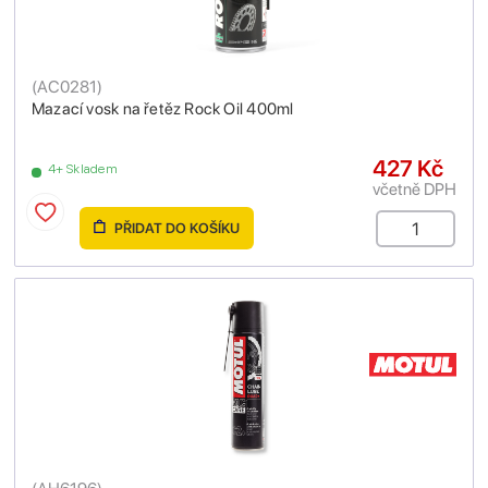
(
AC0281
)
Mazací vosk na řetěz Rock Oil 400ml
427 Kč
4+ Skladem
včetně DPH
PŘIDAT DO KOŠÍKU