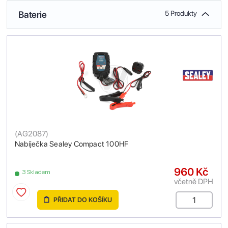
Baterie
5 Produkty
(
AG2087
)
Nabíječka Sealey Compact 100HF
960 Kč
3 Skladem
včetně DPH
PŘIDAT DO KOŠÍKU