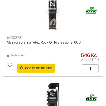
(
AC0278
)
Mazací sprej na řetěz Rock Oil Professional 600ml
546 Kč
4+ Skladem
včetně DPH
PŘIDAT DO KOŠÍKU