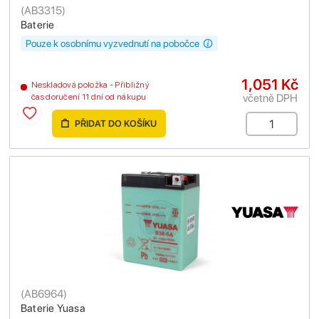
(
AB3315
)
Baterie
Pouze k osobnímu vyzvednutí na pobočce
1,051 Kč
Neskladová položka - Přibližný
včetně DPH
čas doručení 11 dní od nákupu
PŘIDAT DO KOŠÍKU
(
AB6964
)
Baterie Yuasa