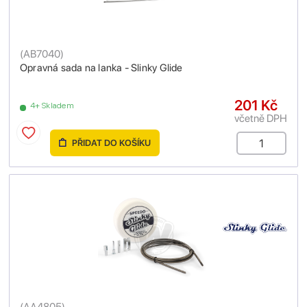
(
AB7040
)
Opravná sada na lanka - Slinky Glide
201 Kč
4+ Skladem
včetně DPH
PŘIDAT DO KOŠÍKU
(
AA4805
)