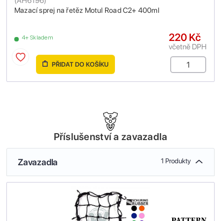
(
AH6196
)
Mazací sprej na řetěz Motul Road C2+ 400ml
220 Kč
4+ Skladem
včetně DPH
PŘIDAT DO KOŠÍKU
Příslušenství a zavazadla
Zavazadla
1 Produkty