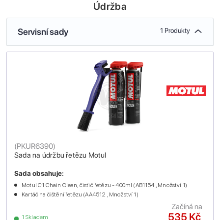
Údržba
Servisní sady
1 Produkty
(
PKUR6390
)
Sada na údržbu řetězu Motul
Sada obsahuje:
Motul C1 Chain Clean, čistič řetězu - 400ml (AB1154 , Množství 1)
Kartáč na čištění řetězu (AA4512 , Množství 1)
Začíná na
535 Kč
1 Skladem