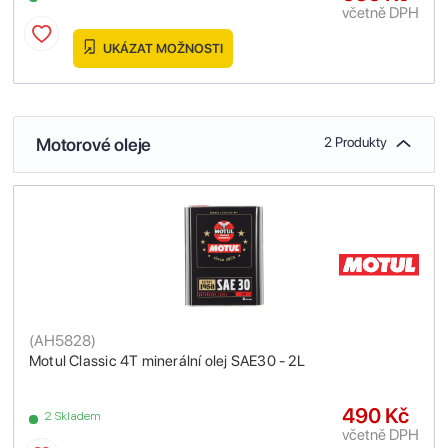
včetně DPH
UKÁZAT MOŽNOSTI
Motorové oleje
2 Produkty
(
AH5828
)
Motul Classic 4T minerální olej SAE30 - 2L
490 Kč
2 Skladem
včetně DPH