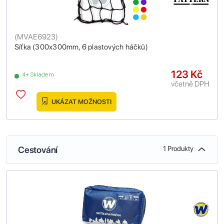
(
MVAE6923
)
Síťka (300x300mm, 6 plastových háčků)
123 Kč
4+ Skladem
včetně DPH
UKÁZAT MOŽNOSTI
Cestování
1 Produkty