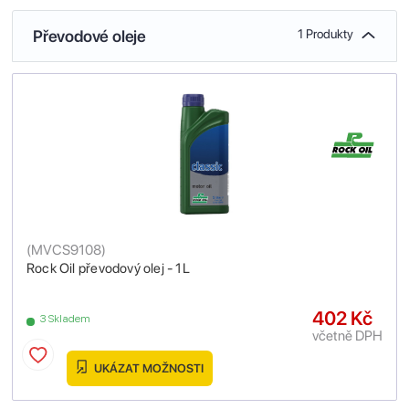
Převodové oleje
1 Produkty
(
MVCS9108
)
Rock Oil převodový olej - 1L
402 Kč
3 Skladem
včetně DPH
UKÁZAT MOŽNOSTI