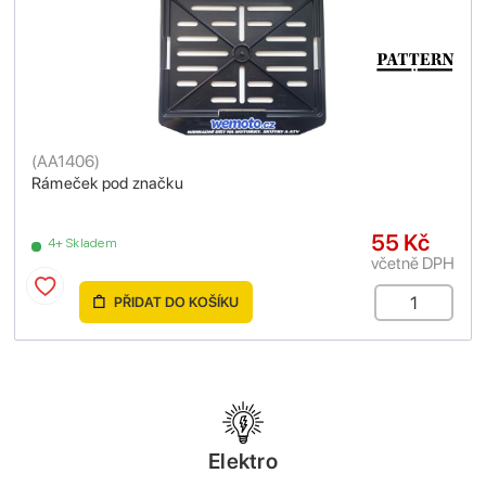
(
AA1406
)
Rámeček pod značku
55 Kč
4+ Skladem
včetně DPH
PŘIDAT DO KOŠÍKU
Elektro