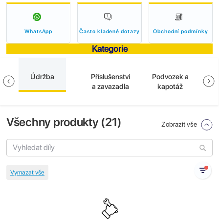
WhatsApp
Často kladené dotazy
Obchodní podmínky
Kategorie
Údržba
Příslušenství
Podvozek a
El
a
a zavazadla
kapotáž
Všechny produkty (
21
)
Zobrazit vše