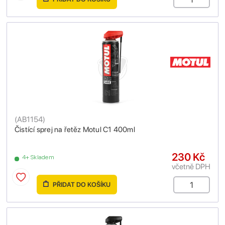
(
AB1154
)
Čistící sprej na řetěz Motul C1 400ml
230 Kč
4+ Skladem
včetně DPH
PŘIDAT DO KOŠÍKU