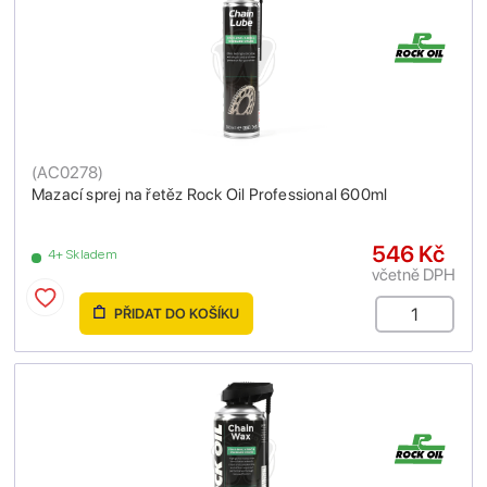
(
AC0278
)
Mazací sprej na řetěz Rock Oil Professional 600ml
546 Kč
4+ Skladem
včetně DPH
PŘIDAT DO KOŠÍKU