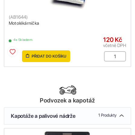
(
AB1644
)
Motolékárnička
120 Kč
4+ Skladem
včetně DPH
PŘIDAT DO KOŠÍKU
Podvozek a kapotáž
Kapotáže a palivové nádrže
1 Produkty