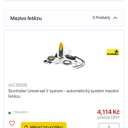
Mazivo řetězu
5 Produkty
(
AC8938
)
Scottoiler Universal V system - automatický systém mazání
řetězu
4,114 Kč
1 Skladem
včetně DPH
PŘIDAT DO KOŠÍKU