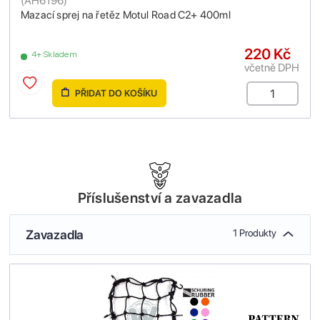
(
AH6196
)
Mazací sprej na řetěz Motul Road C2+ 400ml
220 Kč
4+ Skladem
včetně DPH
PŘIDAT DO KOŠÍKU
Příslušenství a zavazadla
Zavazadla
1 Produkty