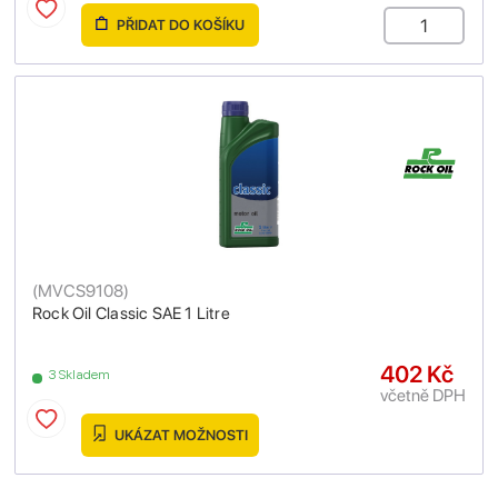
PŘIDAT DO KOŠÍKU
(
MVCS9108
)
Rock Oil Classic SAE 1 Litre
402 Kč
3 Skladem
včetně DPH
UKÁZAT MOŽNOSTI