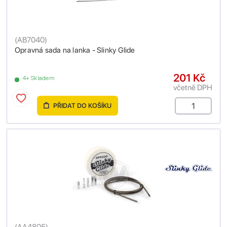
(
AB7040
)
Opravná sada na lanka - Slinky Glide
201 Kč
4+ Skladem
včetně DPH
PŘIDAT DO KOŠÍKU
(
AA4805
)