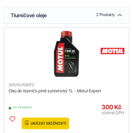
Tlumičové oleje
2 Produkty
(
MVAH5841
)
Olej do tlumičů plně syntetický 1L - Motul Expert
300 Kč
4+ Skladem
včetně DPH
UKÁZAT MOŽNOSTI