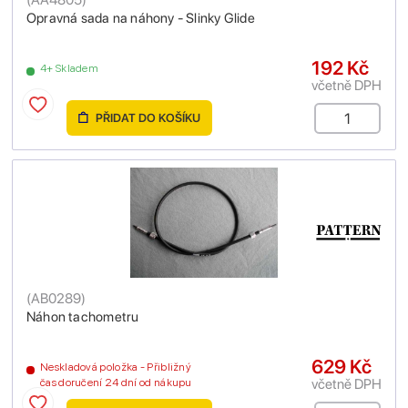
Opravná sada na náhony - Slinky Glide
192 Kč
4+ Skladem
včetně DPH
PŘIDAT DO KOŠÍKU
(
AB0289
)
Náhon tachometru
629 Kč
Neskladová položka - Přibližný
včetně DPH
čas doručení 24 dní od nákupu