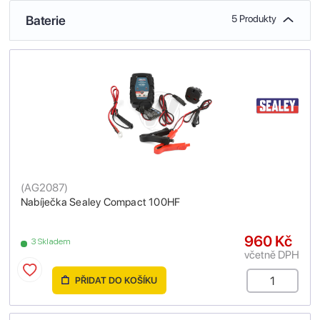
Baterie
5 Produkty
(
AG2087
)
Nabíječka Sealey Compact 100HF
960 Kč
3 Skladem
včetně DPH
PŘIDAT DO KOŠÍKU