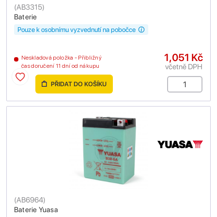
(
AB3315
)
Baterie
Pouze k osobnímu vyzvednutí na pobočce
1,051 Kč
Neskladová položka - Přibližný
včetně DPH
čas doručení 11 dní od nákupu
PŘIDAT DO KOŠÍKU
(
AB6964
)
Baterie Yuasa