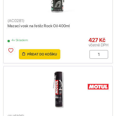
(
AC0281
)
Mazací vosk na řetěz Rock Oil 400ml
427 Kč
4+ Skladem
včetně DPH
PŘIDAT DO KOŠÍKU