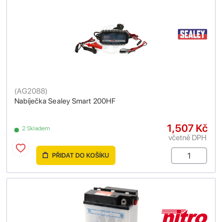
(
AG2088
)
Nabíječka Sealey Smart 200HF
1,507 Kč
2 Skladem
včetně DPH
PŘIDAT DO KOŠÍKU