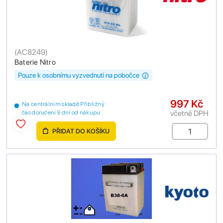
(
AC8249
)
Baterie Nitro
Pouze k osobnímu vyzvednutí na pobočce
997 Kč
Na centrálním skladě Přibližný
včetně DPH
čas doručení 9 dní od nákupu
PŘIDAT DO KOŠÍKU