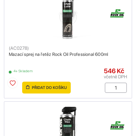
(
AC0278
)
Mazací sprej na řetěz Rock Oil Professional 600ml
546 Kč
4+ Skladem
včetně DPH
PŘIDAT DO KOŠÍKU