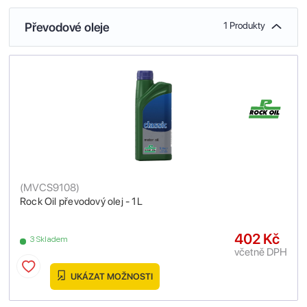
Převodové oleje
1 Produkty
(
MVCS9108
)
Rock Oil převodový olej - 1L
402 Kč
3 Skladem
včetně DPH
UKÁZAT MOŽNOSTI