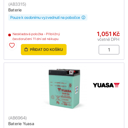
(
AB3315
)
Baterie
Pouze k osobnímu vyzvednutí na pobočce
1,051 Kč
Neskladová položka - Přibližný
včetně DPH
čas doručení 11 dní od nákupu
PŘIDAT DO KOŠÍKU
(
AB6964
)
Baterie Yuasa