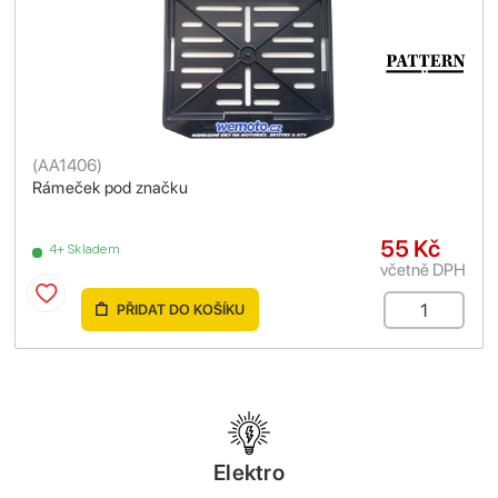
(
AA1406
)
Rámeček pod značku
55 Kč
4+ Skladem
včetně DPH
PŘIDAT DO KOŠÍKU
Elektro