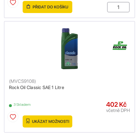
PŘIDAT DO KOŠÍKU
(
MVCS9108
)
Rock Oil Classic SAE 1 Litre
402 Kč
3 Skladem
včetně DPH
UKÁZAT MOŽNOSTI