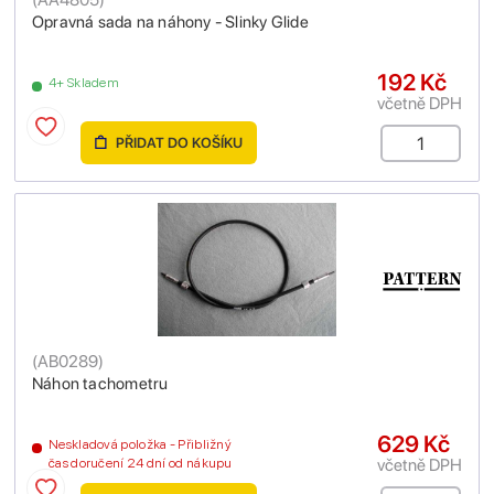
Opravná sada na náhony - Slinky Glide
192 Kč
4+ Skladem
včetně DPH
PŘIDAT DO KOŠÍKU
(
AB0289
)
Náhon tachometru
629 Kč
Neskladová položka - Přibližný
včetně DPH
čas doručení 24 dní od nákupu