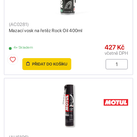
(
AC0281
)
Mazací vosk na řetěz Rock Oil 400ml
427 Kč
4+ Skladem
včetně DPH
PŘIDAT DO KOŠÍKU