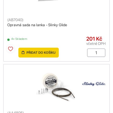
(
AB7040
)
Opravná sada na lanka - Slinky Glide
201 Kč
4+ Skladem
včetně DPH
PŘIDAT DO KOŠÍKU
(
AA4805
)