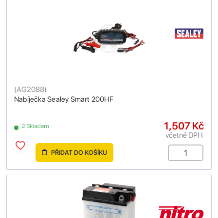
(
AG2088
)
Nabíječka Sealey Smart 200HF
1,507 Kč
2 Skladem
včetně DPH
PŘIDAT DO KOŠÍKU