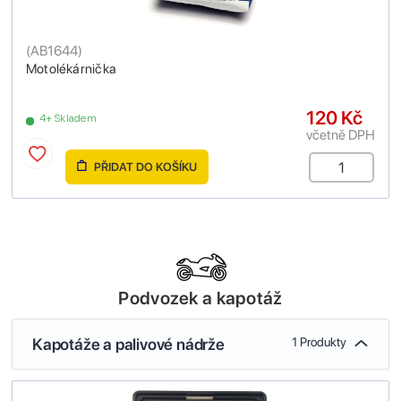
(
AB1644
)
Motolékárnička
120 Kč
4+ Skladem
včetně DPH
PŘIDAT DO KOŠÍKU
Podvozek a kapotáž
Kapotáže a palivové nádrže
1 Produkty