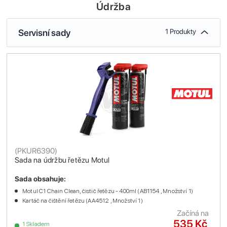
Údržba
Servisní sady
1 Produkty
(
PKUR6390
)
Sada na údržbu řetězu Motul
Sada obsahuje:
Motul C1 Chain Clean, čistič řetězu - 400ml (AB1154 , Množství 1)
Kartáč na čištění řetězu (AA4512 , Množství 1)
Začíná na
535 Kč
1 Skladem