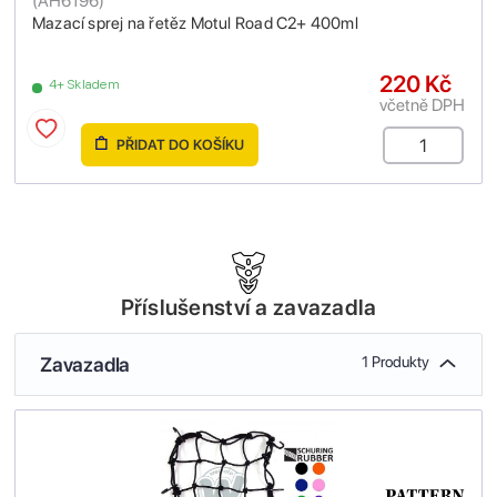
(
AH6196
)
Mazací sprej na řetěz Motul Road C2+ 400ml
220 Kč
4+ Skladem
včetně DPH
PŘIDAT DO KOŠÍKU
Příslušenství a zavazadla
Zavazadla
1 Produkty