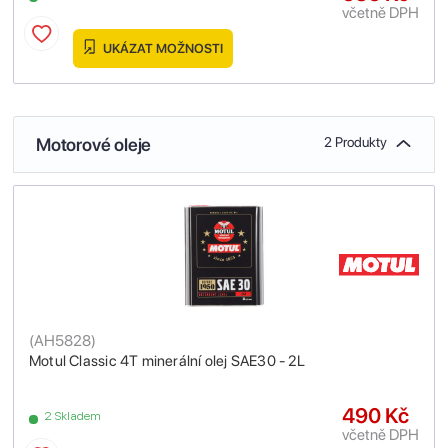
včetně DPH
UKÁZAT MOŽNOSTI
Motorové oleje
2 Produkty
(
AH5828
)
Motul Classic 4T minerální olej SAE30 - 2L
490 Kč
2 Skladem
včetně DPH