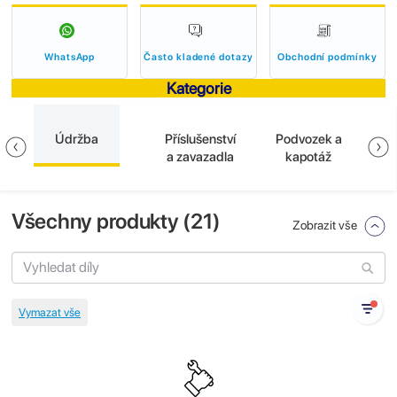
WhatsApp
Často kladené dotazy
Obchodní podmínky
Kategorie
Údržba
Příslušenství
Podvozek a
El
a
a zavazadla
kapotáž
Všechny produkty (
21
)
Zobrazit vše