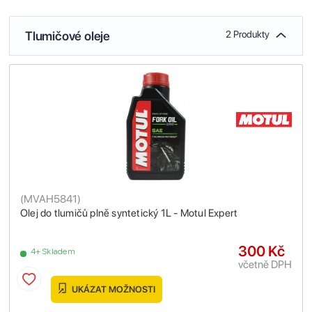
Tlumičové oleje
2 Produkty
(
MVAH5841
)
Olej do tlumičů plně syntetický 1L - Motul Expert
300 Kč
4+ Skladem
včetně DPH
UKÁZAT MOŽNOSTI