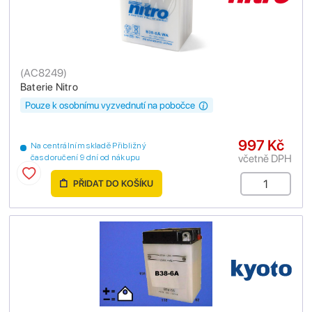
(
AC8249
)
Baterie Nitro
Pouze k osobnímu vyzvednutí na pobočce
997 Kč
Na centrálním skladě Přibližný
včetně DPH
čas doručení 9 dní od nákupu
PŘIDAT DO KOŠÍKU