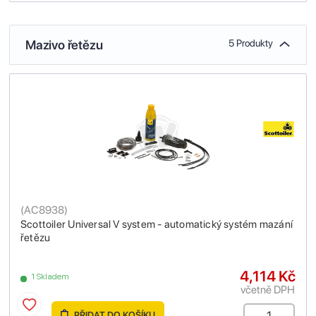
Mazivo řetězu
5 Produkty
(
AC8938
)
Scottoiler Universal V system - automatický systém mazání
řetězu
4,114 Kč
1 Skladem
včetně DPH
PŘIDAT DO KOŠÍKU