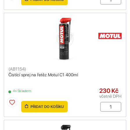
(
AB1154
)
Čistící sprej na řetěz Motul C1 400ml
230 Kč
4+ Skladem
včetně DPH
PŘIDAT DO KOŠÍKU