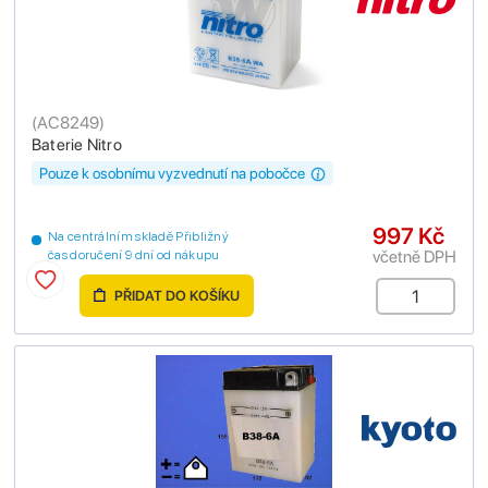
(
AC8249
)
Baterie Nitro
Pouze k osobnímu vyzvednutí na pobočce
997 Kč
Na centrálním skladě Přibližný
včetně DPH
čas doručení 9 dní od nákupu
PŘIDAT DO KOŠÍKU