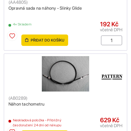
(
AA4805
)
Opravná sada na náhony - Slinky Glide
192 Kč
4+ Skladem
včetně DPH
PŘIDAT DO KOŠÍKU
(
AB0289
)
Náhon tachometru
629 Kč
Neskladová položka - Přibližný
včetně DPH
čas doručení 24 dní od nákupu