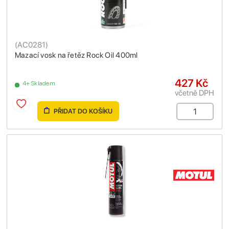
(
AC0281
)
Mazací vosk na řetěz Rock Oil 400ml
427 Kč
4+ Skladem
včetně DPH
PŘIDAT DO KOŠÍKU