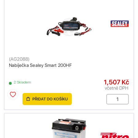
(
AG2088
)
Nabíječka Sealey Smart 200HF
1,507 Kč
2 Skladem
včetně DPH
PŘIDAT DO KOŠÍKU