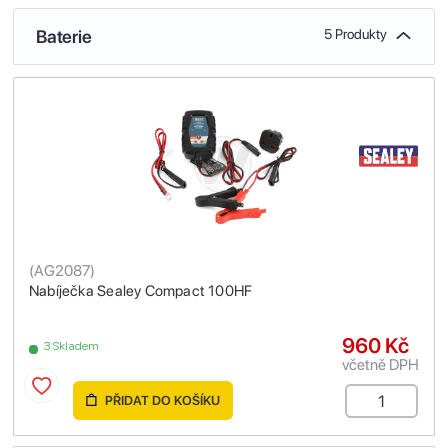
Baterie
5 Produkty
(
AG2087
)
Nabíječka Sealey Compact 100HF
960 Kč
3 Skladem
včetně DPH
PŘIDAT DO KOŠÍKU