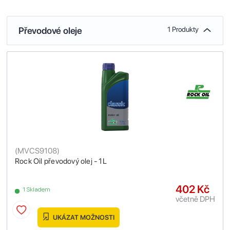
Převodové oleje
1 Produkty
(
MVCS9108
)
Rock Oil převodový olej - 1L
402 Kč
1 Skladem
včetně DPH
UKÁZAT MOŽNOSTI