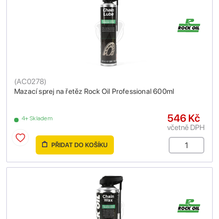
(
AC0278
)
Mazací sprej na řetěz Rock Oil Professional 600ml
546 Kč
4+ Skladem
včetně DPH
PŘIDAT DO KOŠÍKU