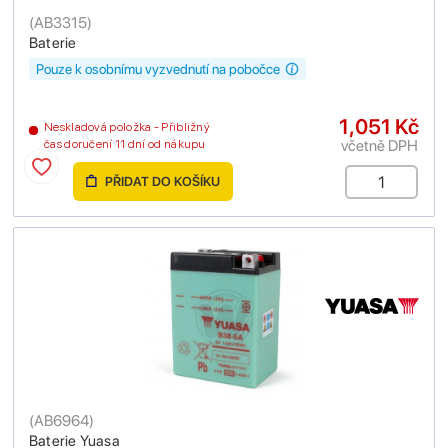
(
AB3315
)
Baterie
Pouze k osobnímu vyzvednutí na pobočce
1,051 Kč
Neskladová položka - Přibližný
včetně DPH
čas doručení 11 dní od nákupu
PŘIDAT DO KOŠÍKU
(
AB6964
)
Baterie Yuasa