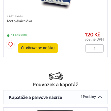
(
AB1644
)
Motolékárnička
120 Kč
4+ Skladem
včetně DPH
PŘIDAT DO KOŠÍKU
Podvozek a kapotáž
Kapotáže a palivové nádrže
1 Produkty