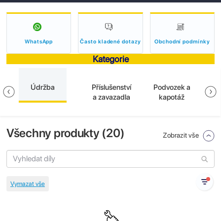
WhatsApp
Často kladené dotazy
Obchodní podmínky
Kategorie
Údržba
Příslušenství
Podvozek a
El
a
a zavazadla
kapotáž
Všechny produkty (
20
)
Zobrazit vše