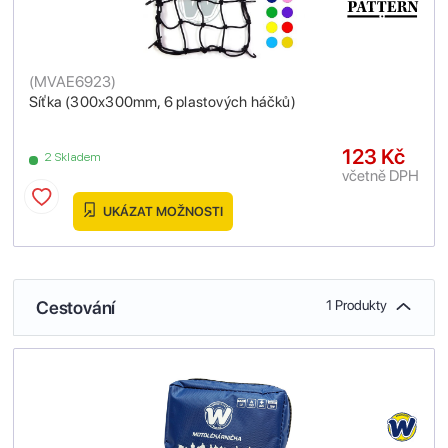
(
MVAE6923
)
Síťka (300x300mm, 6 plastových háčků)
123 Kč
2 Skladem
včetně DPH
UKÁZAT MOŽNOSTI
Cestování
1 Produkty