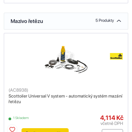
Mazivo řetězu
5 Produkty
(
AC8938
)
Scottoiler Universal V system - automatický systém mazání
řetězu
4,114 Kč
1 Skladem
včetně DPH