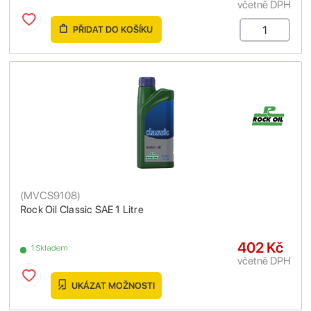
včetně DPH
PŘIDAT DO KOŠÍKU
(
MVCS9108
)
Rock Oil Classic SAE 1 Litre
402 Kč
1 Skladem
včetně DPH
UKÁZAT MOŽNOSTI