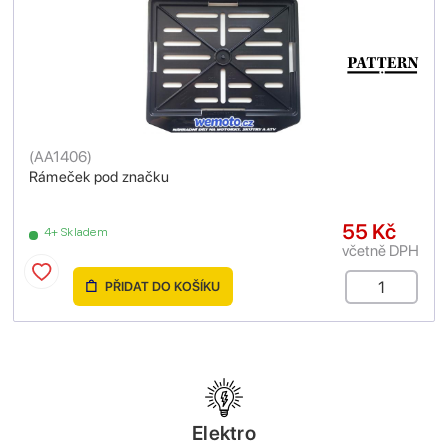
(
AA1406
)
Rámeček pod značku
55 Kč
4+ Skladem
včetně DPH
PŘIDAT DO KOŠÍKU
Elektro