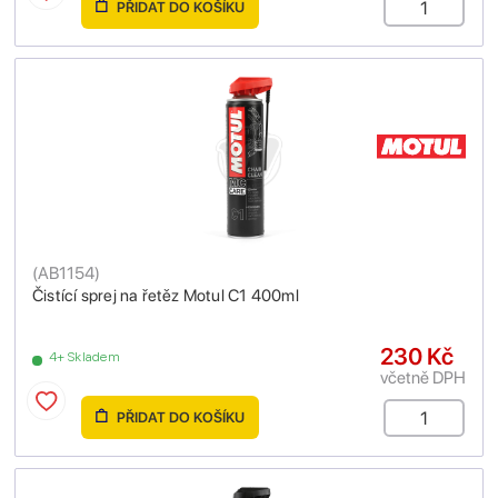
PŘIDAT DO KOŠÍKU
(
AB1154
)
Čistící sprej na řetěz Motul C1 400ml
230 Kč
4+ Skladem
včetně DPH
PŘIDAT DO KOŠÍKU