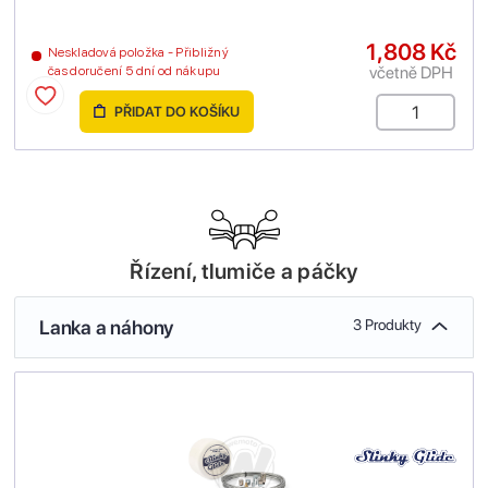
1,808 Kč
Neskladová položka - Přibližný
včetně DPH
čas doručení 5 dní od nákupu
PŘIDAT DO KOŠÍKU
Řízení, tlumiče a páčky
Lanka a náhony
3 Produkty