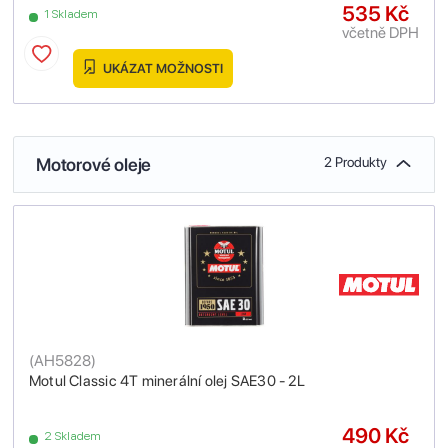
535 Kč
1 Skladem
včetně DPH
UKÁZAT MOŽNOSTI
Motorové oleje
2 Produkty
(
AH5828
)
Motul Classic 4T minerální olej SAE30 - 2L
490 Kč
2 Skladem