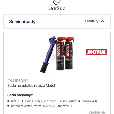
Údržba
Servisní sady
1 Produkty
(
PKUR6390
)
Sada na údržbu řetězu Motul
Sada obsahuje:
Motul C1 Chain Clean, čistič řetězu - 400ml (AB1154 , Množství 1)
Kartáč na čištění řetězu (AA4512 , Množství 1)
Začíná na