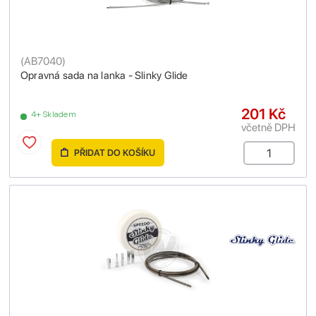
(
AB7040
)
Opravná sada na lanka - Slinky Glide
201 Kč
4+ Skladem
včetně DPH
PŘIDAT DO KOŠÍKU