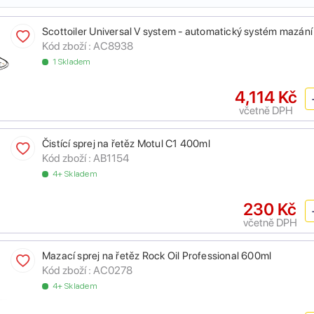
Scottoiler Universal V system - automatický systém mazání
Kód zboží :
AC8938
1 Skladem
4,114 Kč
včetně DPH
Čistící sprej na řetěz Motul C1 400ml
Kód zboží :
AB1154
4+ Skladem
230 Kč
včetně DPH
Mazací sprej na řetěz Rock Oil Professional 600ml
Kód zboží :
AC0278
4+ Skladem