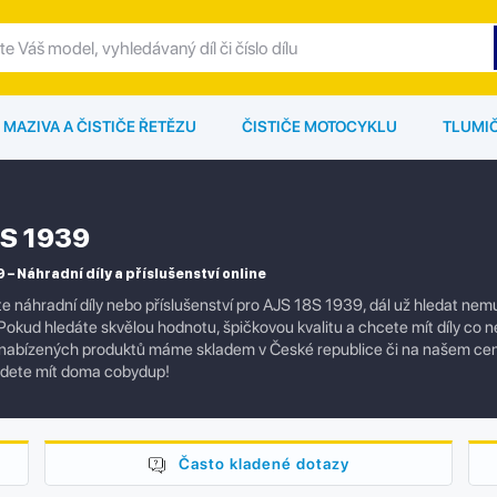
MAZIVA A ČISTIČE ŘETĚZU
ČISTIČE MOTOCYKLU
TLUMI
S 1939
 – Náhradní díly a příslušenství online
e náhradní díly nebo příslušenství pro AJS 18S 1939, dál už hledat ne
Pokud hledáte skvělou hodnotu, špičkovou kvalitu a chcete mít díly co ne
 nabízených produktů máme skladem v České republice či na našem cen
dete mít doma cobydup!
Často kladené dotazy