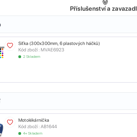
Příslušenství a zavazad
a
Síťka (300x300mm, 6 plastových háčků)
Kód zboží :
MVAE6923
2 Skladem
í
Motolékárnička
Kód zboží :
AB1644
4+ Skladem