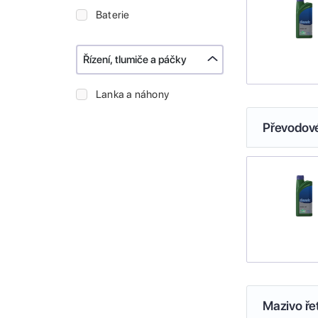
Baterie
Řízení, tlumiče a páčky
Lanka a náhony
Převodové
Mazivo ře