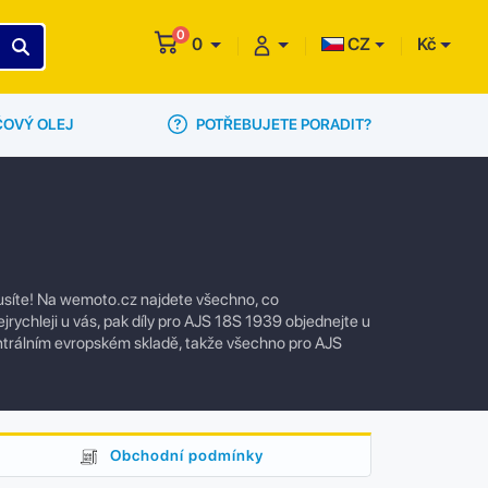
0
0
CZ
Kč
POTŘEBUJETE PORADIT?
ČOVÝ OLEJ
musíte! Na wemoto.cz najdete všechno, co
jrychleji u vás, pak díly pro AJS 18S 1939 objednejte u
trálním evropském skladě, takže všechno pro AJS
Obchodní podmínky