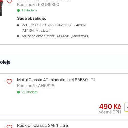
Kód zboží :
PKUR6390
1 Skladem
Sada obsahuje:
Motul C1 Chain Clean, čistič řetězu - 400ml
(AB1154 , Množství 1)
Kartáč na čištění řetězu (AA4512 , Množství 1)
oleje
Motul Classic 4T minerální olej SAE30 - 2L
Kód zboží :
AH5828
2 Skladem
490 Kč
včetně DPH
Rock Oil Classic SAE 1 Litre