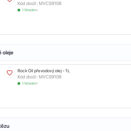
Kód zboží :
MVCS9108
1 Skladem
 oleje
Rock Oil převodový olej - 1L
Kód zboží :
MVCS9108
1 Skladem
tězu