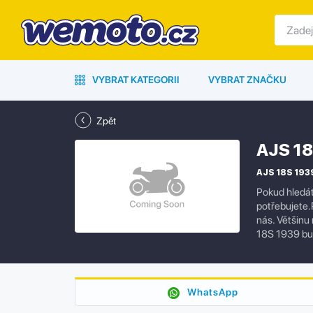
VYBRAT KATEGORII
VYBRAT ZNAČKU
Zpět
AJS 18
AJS 18S 1939
Pokud hledát
potřebujete.
nás. Většinu
18S 1939 bu
WhatsApp