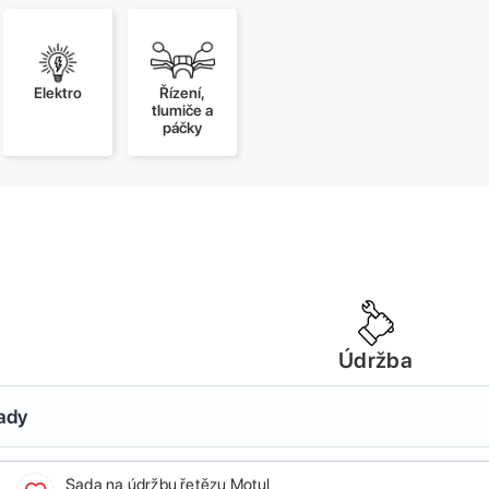
Elektro
Řízení,
tlumiče a
páčky
Údržba
sady
Sada na údržbu řetězu Motul