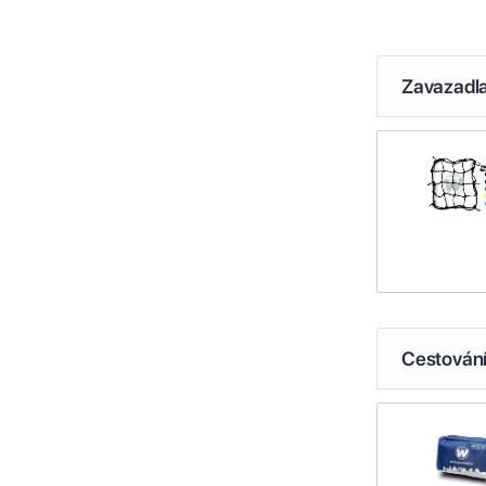
Zavazadl
Cestován