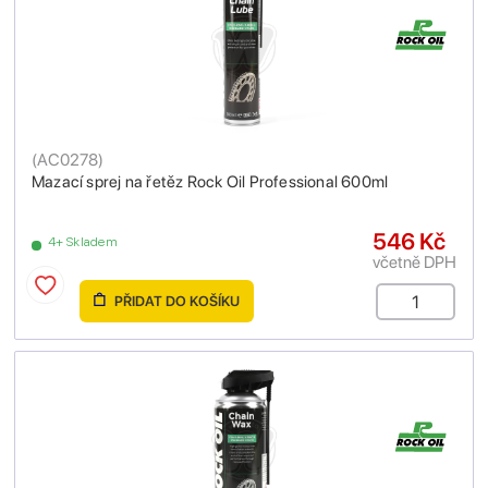
(
AC0278
)
Mazací sprej na řetěz Rock Oil Professional 600ml
546 Kč
4+ Skladem
včetně DPH
PŘIDAT DO KOŠÍKU