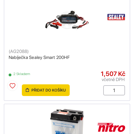
(
AG2088
)
Nabíječka Sealey Smart 200HF
1,507 Kč
2 Skladem
včetně DPH
PŘIDAT DO KOŠÍKU