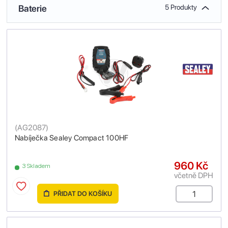
Baterie
5 Produkty
(
AG2087
)
Nabíječka Sealey Compact 100HF
960 Kč
3 Skladem
včetně DPH
PŘIDAT DO KOŠÍKU