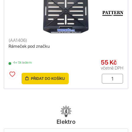
(
AA1406
)
Rámeček pod značku
55 Kč
4+ Skladem
včetně DPH
PŘIDAT DO KOŠÍKU
Elektro