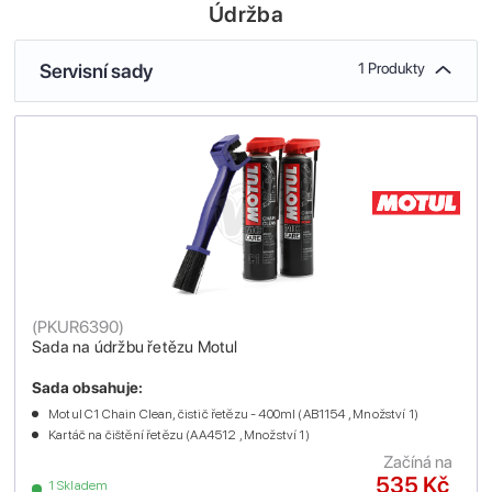
Údržba
Servisní sady
1 Produkty
(
PKUR6390
)
Sada na údržbu řetězu Motul
Sada obsahuje:
Motul C1 Chain Clean, čistič řetězu - 400ml (AB1154 , Množství 1)
Kartáč na čištění řetězu (AA4512 , Množství 1)
Začíná na
535 Kč
1 Skladem