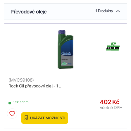
Převodové oleje
1 Produkty
(
MVCS9108
)
Rock Oil převodový olej - 1L
402 Kč
1 Skladem
včetně DPH
UKÁZAT MOŽNOSTI