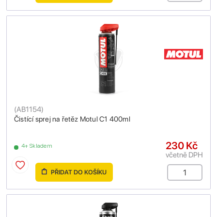
(
AB1154
)
Čistící sprej na řetěz Motul C1 400ml
230 Kč
4+ Skladem
včetně DPH
PŘIDAT DO KOŠÍKU