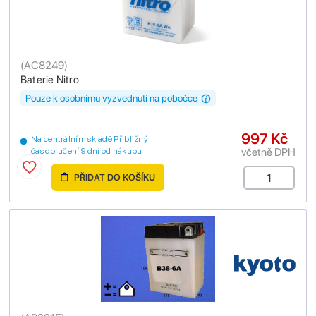
(
AC8249
)
Baterie Nitro
Pouze k osobnímu vyzvednutí na pobočce
997 Kč
Na centrálním skladě Přibližný
včetně DPH
čas doručení 9 dní od nákupu
PŘIDAT DO KOŠÍKU