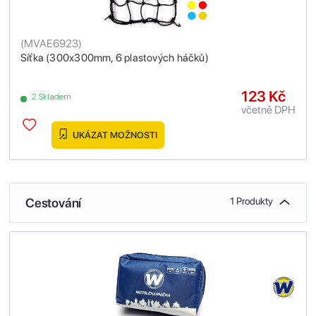
(
MVAE6923
)
Síťka (300x300mm, 6 plastových háčků)
123 Kč
2 Skladem
včetně DPH
UKÁZAT MOŽNOSTI
Cestování
1 Produkty