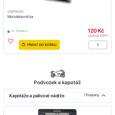
(
AB1644
)
Motolékárnička
120 Kč
4+ Skladem
včetně DPH
PŘIDAT DO KOŠÍKU
Podvozek a kapotáž
Kapotáže a palivové nádrže
1 Produkty