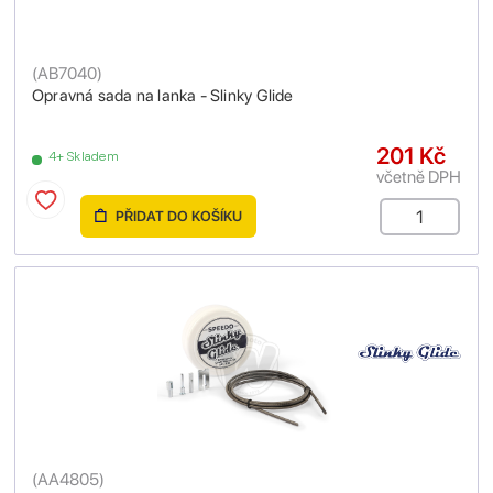
(
AB7040
)
Opravná sada na lanka - Slinky Glide
201 Kč
4+ Skladem
včetně DPH
PŘIDAT DO KOŠÍKU
(
AA4805
)