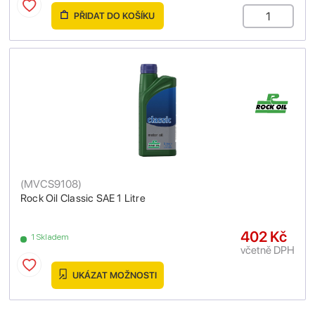
PŘIDAT DO KOŠÍKU
(
MVCS9108
)
Rock Oil Classic SAE 1 Litre
402 Kč
1 Skladem
včetně DPH
UKÁZAT MOŽNOSTI