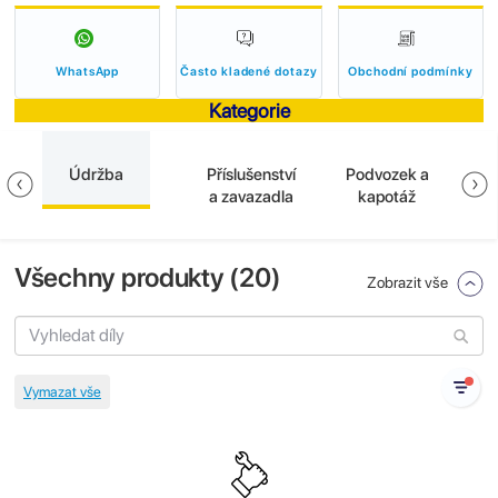
WhatsApp
Často kladené dotazy
Obchodní podmínky
Kategorie
Údržba
Příslušenství
Podvozek a
El
a
a zavazadla
kapotáž
Všechny produkty (
20
)
Zobrazit vše