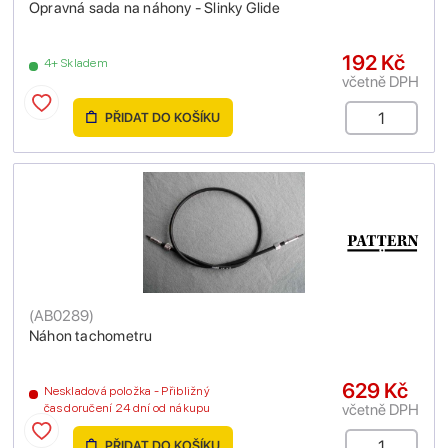
Opravná sada na náhony - Slinky Glide
192 Kč
4+ Skladem
včetně DPH
PŘIDAT DO KOŠÍKU
(
AB0289
)
Náhon tachometru
629 Kč
Neskladová položka - Přibližný
včetně DPH
čas doručení 24 dní od nákupu
PŘIDAT DO KOŠÍKU