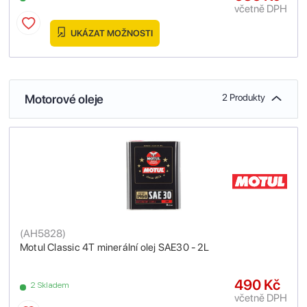
včetně DPH
UKÁZAT MOŽNOSTI
Motorové oleje
2 Produkty
(
AH5828
)
Motul Classic 4T minerální olej SAE30 - 2L
490 Kč
2 Skladem
včetně DPH