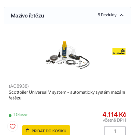
Mazivo řetězu
5 Produkty
(
AC8938
)
Scottoiler Universal V system - automatický systém mazání
řetězu
4,114 Kč
1 Skladem
včetně DPH
PŘIDAT DO KOŠÍKU