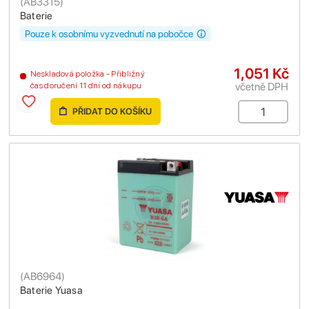
(
AB3315
)
Baterie
Pouze k osobnímu vyzvednutí na pobočce
1,051 Kč
Neskladová položka - Přibližný
včetně DPH
čas doručení 11 dní od nákupu
PŘIDAT DO KOŠÍKU
(
AB6964
)
Baterie Yuasa