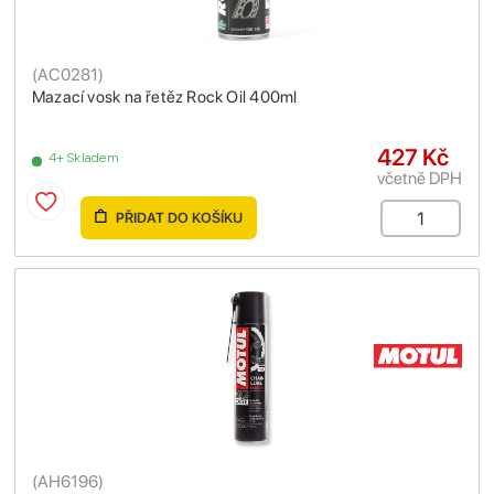
(
AC0281
)
Mazací vosk na řetěz Rock Oil 400ml
427 Kč
4+ Skladem
včetně DPH
PŘIDAT DO KOŠÍKU
(
AH6196
)