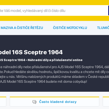
MAZIVA A ČISTIČE ŘETĚZU
ČISTIČE MOTOCYKLU
TLUMI
del 16S Sceptre 1964
S Sceptre 1964 – Náhradní díly a příslušenství online
e náhradní díly nebo příslušenství pro AJS Model 16S Sceptre 1964, dá
te.Pokud hledáte skvělou hodnotu, špičkovou kvalitu a chcete mít díly co
jte u nás. Většinu nabízených produktů máme skladem v České republi
 AJS Model 16S Sceptre 1964 budete mít doma cobydup!
Často kladené dotazy