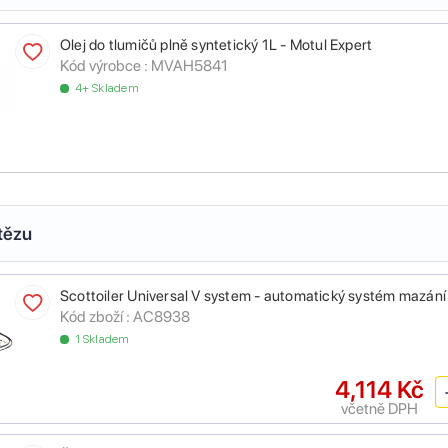
Olej do tlumičů plně syntetický 1L - Motul Expert
Kód výrobce :
MVAH5841
4+ Skladem
tězu
Scottoiler Universal V system - automatický systém mazání
Kód zboží :
AC8938
1 Skladem
4,114 Kč
včetně DPH