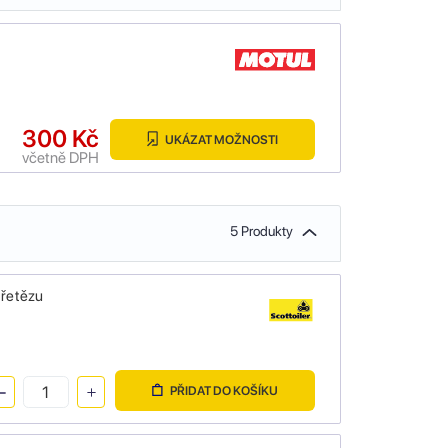
300 Kč
UKÁZAT MOŽNOSTI
včetně DPH
5 Produkty
 řetězu
PŘIDAT DO KOŠÍKU