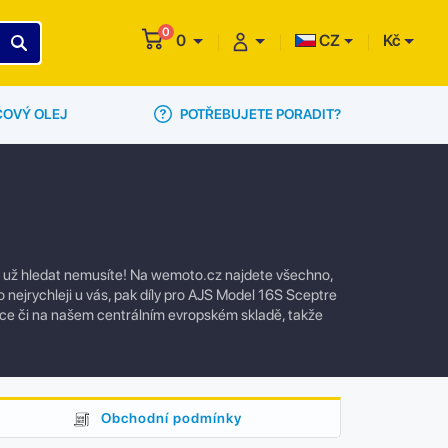
0
0
CZ
Kč
POTŘEBUJETE PORADIT?
ČOVÝ OLEJ
l už hledat nemusíte! Na wemoto.cz najdete všechno,
 nejrychleji u vás, pak díly pro AJS Model 16S Sceptre
ce či na našem centrálním evropském skladě, takže
Obchodní podmínky