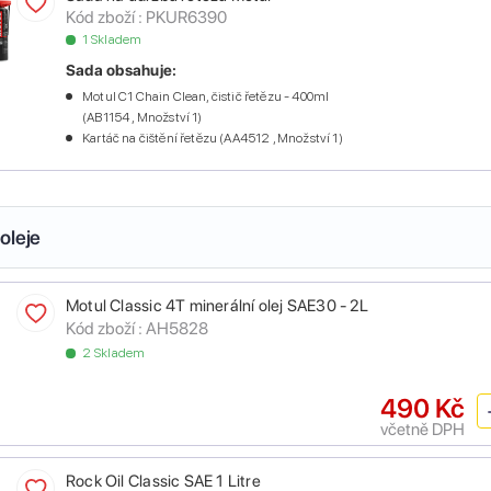
Kód zboží :
PKUR6390
1 Skladem
Sada obsahuje:
Motul C1 Chain Clean, čistič řetězu - 400ml
(AB1154 , Množství 1)
Kartáč na čištění řetězu (AA4512 , Množství 1)
oleje
Motul Classic 4T minerální olej SAE30 - 2L
Kód zboží :
AH5828
2 Skladem
490 Kč
včetně DPH
Rock Oil Classic SAE 1 Litre