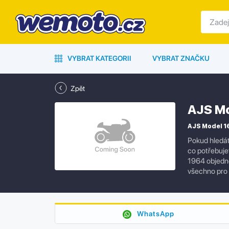
VYBRAT KATEGORII
VYBRAT ZNAČKU
Zpět
AJS Mo
AJS Model 16
Pokud hledát
co potřebuje
1964 objedne
všechno pro
WhatsApp