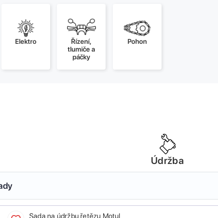
Elektro
Řízení,
Pohon
tlumiče a
páčky
Údržba
sady
Sada na údržbu řetězu Motul