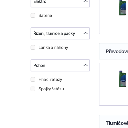
Elektro
Baterie
Řízení, tlumiče a páčky
Lanka a náhony
Převodové
Pohon
Hnací řetězy
Spojky řetězu
Tlumičové