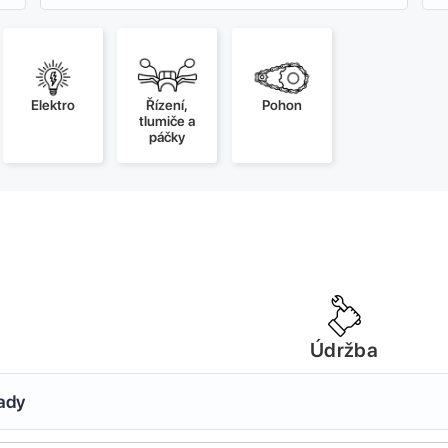
Elektro
Řízení,
Pohon
tlumiče a
páčky
Údržba
sady