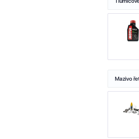
Tlumičové
Mazivo ře