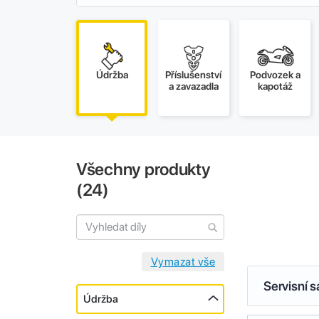
Údržba
Příslušenství
Podvozek a
a zavazadla
kapotáž
Všechny produkty
(
24
)
Servisní 
Údržba