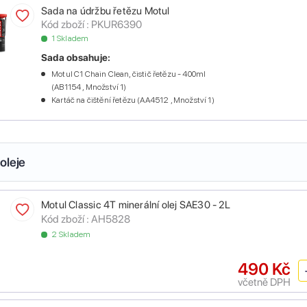
Sada na údržbu řetězu Motul
Kód zboží :
PKUR6390
1 Skladem
Sada obsahuje:
Motul C1 Chain Clean, čistič řetězu - 400ml
(AB1154 , Množství 1)
Kartáč na čištění řetězu (AA4512 , Množství 1)
oleje
Motul Classic 4T minerální olej SAE30 - 2L
Kód zboží :
AH5828
2 Skladem
490 Kč
včetně DPH