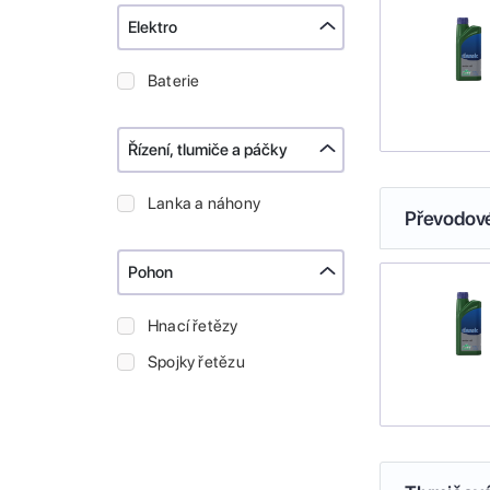
Elektro
Baterie
Řízení, tlumiče a páčky
Lanka a náhony
Převodové
Pohon
Hnací řetězy
Spojky řetězu