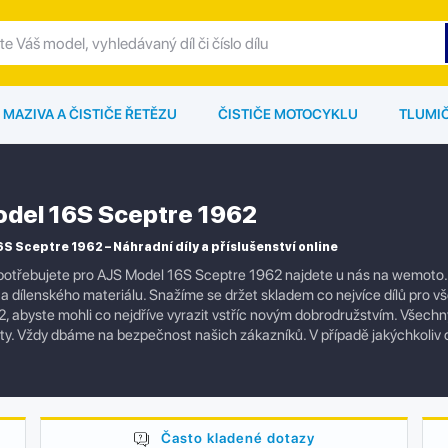
MAZIVA A ČISTIČE ŘETĚZU
ČISTIČE MOTOCYKLU
TLUMI
del 16S Sceptre 1962
S Sceptre 1962 – Náhradní díly a příslušenství online
otřebujete pro AJS Model 16S Sceptre 1962 najdete u nás na wemoto.cz
í a dílenského materiálu. Snažíme se držet skladem co nejvíce dílů pro
, abyste mohli co nejdříve vyrazit vstříc novým dobrodružstvím. Všechny 
lity. Vždy dbáme na bezpečnost našich zákazníků. V případě jakýchkoliv
Často kladené dotazy