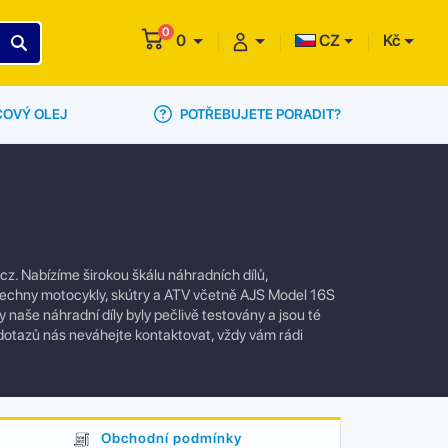
0
0
CZ
Kč
POTŘEBUJETE PORADIT?
ČOVÝ OLEJ
. Nabízíme širokou škálu náhradních dílů,
 všechny motocykly, skútry a ATV včetně AJS Model 16S
naše náhradní díly byly pečlivě testovány a jsou té
 dotazů nás neváhejte kontaktovat, vždy vám rádi
Obchodní podmínky