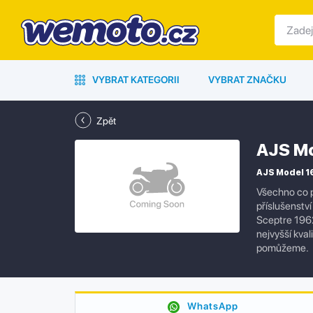
VYBRAT KATEGORII
VYBRAT ZNAČKU
Zpět
AJS Mo
AJS Model 16
Všechno co p
příslušenstv
Sceptre 1962
nejvyšší kva
pomůžeme.
WhatsApp