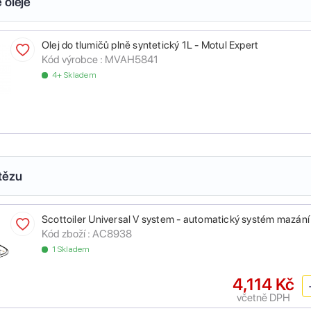
 oleje
Olej do tlumičů plně syntetický 1L - Motul Expert
Kód výrobce :
MVAH5841
4+ Skladem
tězu
Scottoiler Universal V system - automatický systém mazání
Kód zboží :
AC8938
1 Skladem
4,114 Kč
včetně DPH