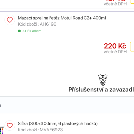
včetně DPH
Mazací sprej na řetěz Motul Road C2+ 400ml
Kód zboží :
AH6196
4+ Skladem
220 Kč
včetně DPH
Příslušenství a zavazad
a
Síťka (300x300mm, 6 plastových háčků)
Kód zboží :
MVAE6923