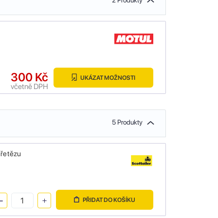
2 Produkty
300 Kč
UKÁZAT MOŽNOSTI
včetně DPH
5 Produkty
 řetězu
PŘIDAT DO KOŠÍKU