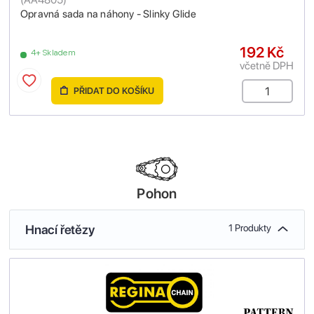
Opravná sada na náhony - Slinky Glide
192 Kč
4+ Skladem
včetně DPH
PŘIDAT DO KOŠÍKU
Pohon
Hnací řetězy
1 Produkty