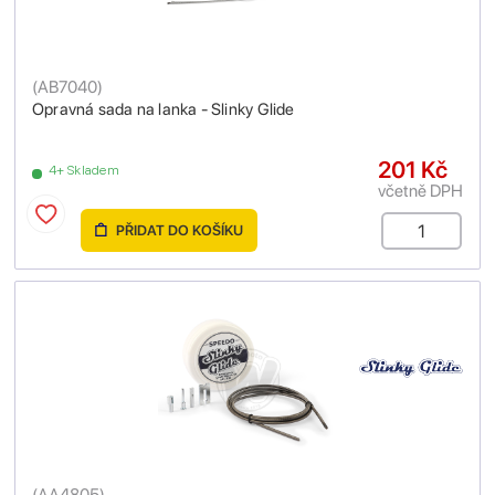
(
AB7040
)
Opravná sada na lanka - Slinky Glide
201 Kč
4+ Skladem
včetně DPH
PŘIDAT DO KOŠÍKU
(
AA4805
)