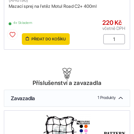
(
AH6196
)
Mazací sprej na řetěz Motul Road C2+ 400ml
220 Kč
4+ Skladem
včetně DPH
PŘIDAT DO KOŠÍKU
Příslušenství a zavazadla
Zavazadla
1 Produkty