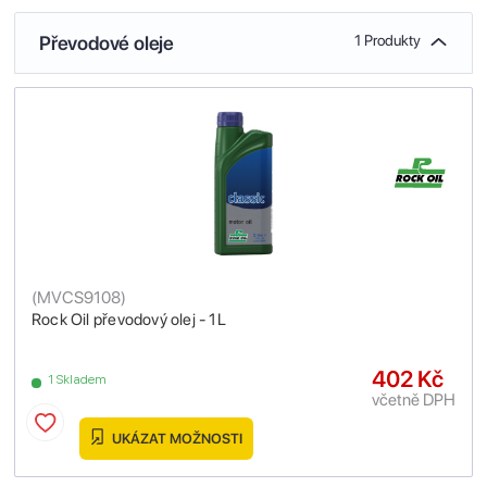
Převodové oleje
1 Produkty
(
MVCS9108
)
Rock Oil převodový olej - 1L
402 Kč
1 Skladem
včetně DPH
UKÁZAT MOŽNOSTI