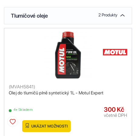
Tlumičové oleje
2 Produkty
(
MVAH5841
)
Olej do tlumičů plně syntetický 1L - Motul Expert
300 Kč
4+ Skladem
včetně DPH
UKÁZAT MOŽNOSTI