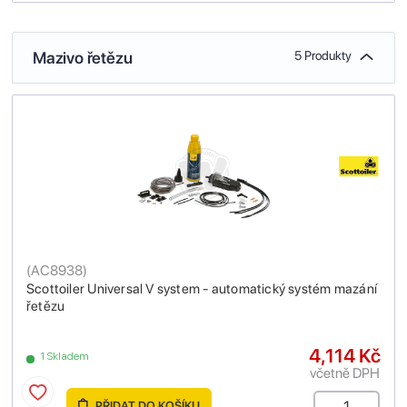
Mazivo řetězu
5 Produkty
(
AC8938
)
Scottoiler Universal V system - automatický systém mazání
řetězu
4,114 Kč
1 Skladem
včetně DPH
PŘIDAT DO KOŠÍKU