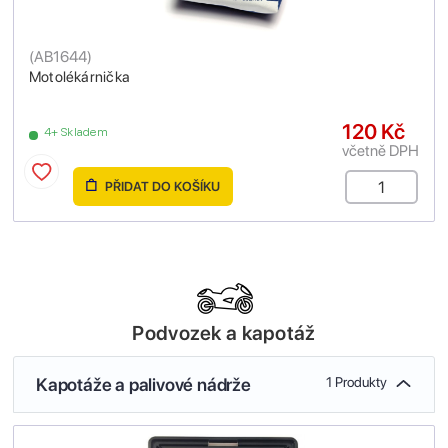
(
AB1644
)
Motolékárnička
120 Kč
4+ Skladem
včetně DPH
PŘIDAT DO KOŠÍKU
Podvozek a kapotáž
Kapotáže a palivové nádrže
1 Produkty