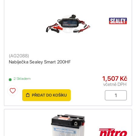
(
AG2088
)
Nabíječka Sealey Smart 200HF
1,507 Kč
2 Skladem
včetně DPH
PŘIDAT DO KOŠÍKU