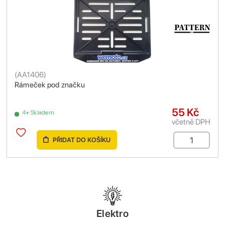
(
AA1406
)
Rámeček pod značku
55 Kč
4+ Skladem
včetně DPH
PŘIDAT DO KOŠÍKU
Elektro