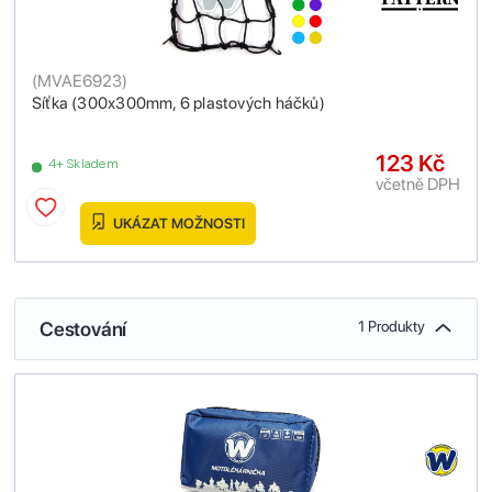
(
MVAE6923
)
Síťka (300x300mm, 6 plastových háčků)
123 Kč
4+ Skladem
včetně DPH
UKÁZAT MOŽNOSTI
Cestování
1 Produkty