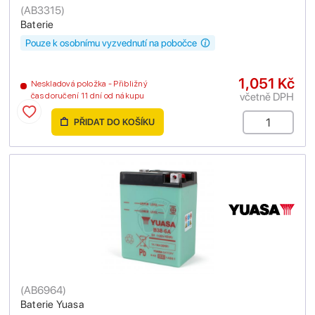
(
AB3315
)
Baterie
Pouze k osobnímu vyzvednutí na pobočce
1,051 Kč
Neskladová položka - Přibližný
včetně DPH
čas doručení 11 dní od nákupu
PŘIDAT DO KOŠÍKU
(
AB6964
)
Baterie Yuasa