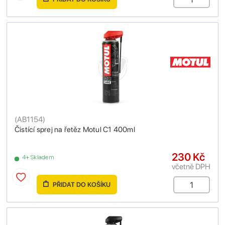
(
AB1154
)
Čistící sprej na řetěz Motul C1 400ml
230 Kč
4+ Skladem
včetně DPH
PŘIDAT DO KOŠÍKU