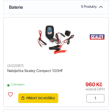
Baterie
5 Produkty
(
AG2087
)
Nabíječka Sealey Compact 100HF
960 Kč
3 Skladem
včetně DPH
PŘIDAT DO KOŠÍKU