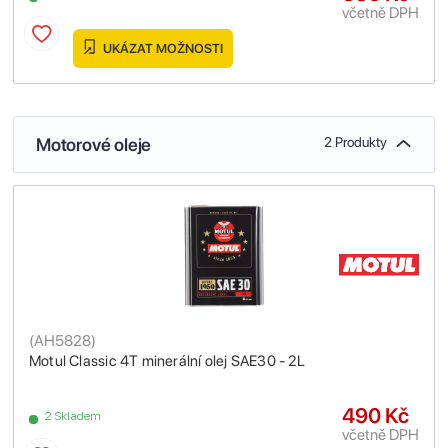
včetně DPH
UKÁZAT MOŽNOSTI
Motorové oleje
2 Produkty
(
AH5828
)
Motul Classic 4T minerální olej SAE30 - 2L
490 Kč
2 Skladem
včetně DPH