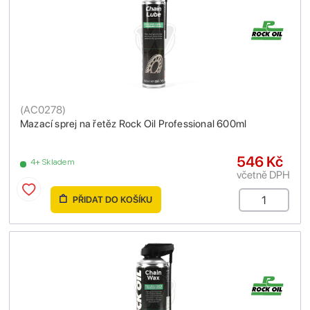
(
AC0278
)
Mazací sprej na řetěz Rock Oil Professional 600ml
546 Kč
4+ Skladem
včetně DPH
PŘIDAT DO KOŠÍKU