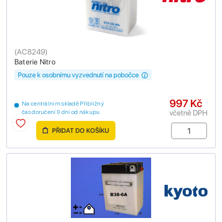
(
AC8249
)
Baterie Nitro
Pouze k osobnímu vyzvednutí na pobočce
997 Kč
Na centrálním skladě Přibližný
včetně DPH
čas doručení 9 dní od nákupu
PŘIDAT DO KOŠÍKU