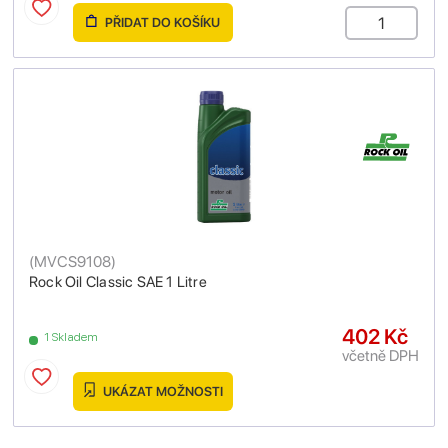
PŘIDAT DO KOŠÍKU
(
MVCS9108
)
Rock Oil Classic SAE 1 Litre
402 Kč
1 Skladem
včetně DPH
UKÁZAT MOŽNOSTI