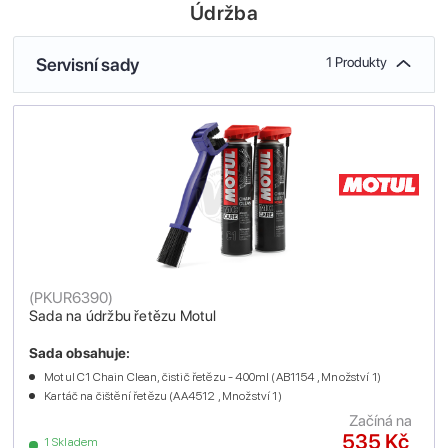
Údržba
Servisní sady
1 Produkty
(
PKUR6390
)
Sada na údržbu řetězu Motul
Sada obsahuje:
Motul C1 Chain Clean, čistič řetězu - 400ml (AB1154 , Množství 1)
Kartáč na čištění řetězu (AA4512 , Množství 1)
Začíná na
535 Kč
1 Skladem