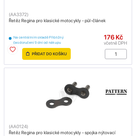
(
AA3372
)
Řetěz Regina pro klasické motocykly - půl-článek
176 Kč
Na centrálním skladě Přibližný
včetně DPH
čas doručení 9 dní od nákupu
PŘIDAT DO KOŠÍKU
(
AA0124
)
Řetěz Regina pro klasické motocykly - spojka nýtovací