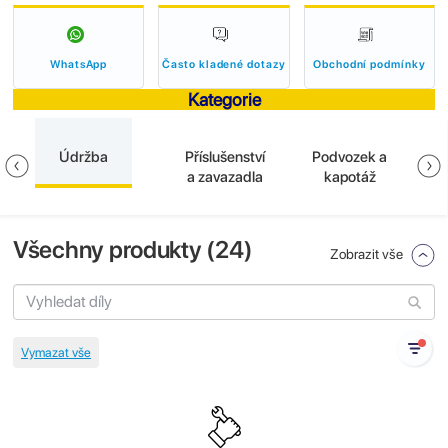
WhatsApp
Často kladené dotazy
Obchodní podmínky
Kategorie
Údržba
Příslušenství
Podvozek a
E
a zavazadla
kapotáž
Všechny produkty (
24
)
Zobrazit vše