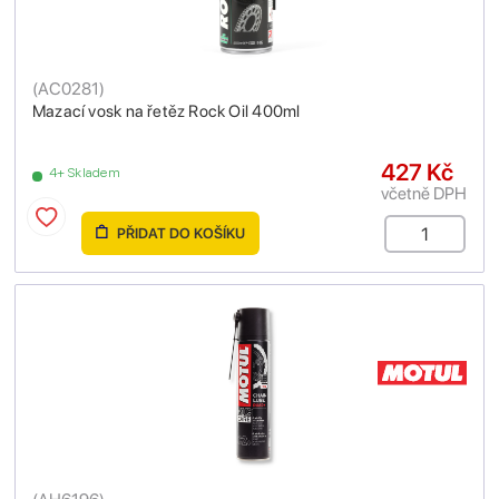
(
AC0281
)
Mazací vosk na řetěz Rock Oil 400ml
427 Kč
4+ Skladem
včetně DPH
PŘIDAT DO KOŠÍKU