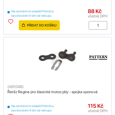
88 Kč
Na centrálním skladě Přibližný
včetně DPH
čas doručení 9 dní od nákupu
PŘIDAT DO KOŠÍKU
(
AB1048
)
Řetěz Regina pro klasické motocykly - spojka sponová
115 Kč
Na centrálním skladě Přibližný
včetně DPH
čas doručení 9 dní od nákupu