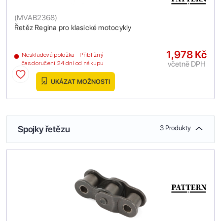
(
MVAB2368
)
Řetěz Regina pro klasické motocykly
1,978 Kč
Neskladová položka - Přibližný
včetně DPH
čas doručení 24 dní od nákupu
UKÁZAT MOŽNOSTI
Spojky řetězu
3 Produkty