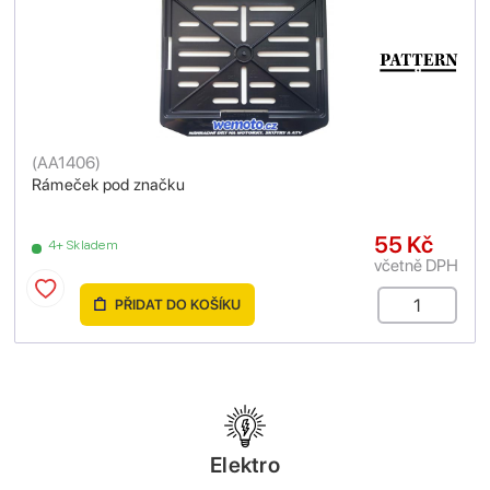
(
AA1406
)
Rámeček pod značku
55 Kč
4+ Skladem
včetně DPH
PŘIDAT DO KOŠÍKU
Elektro