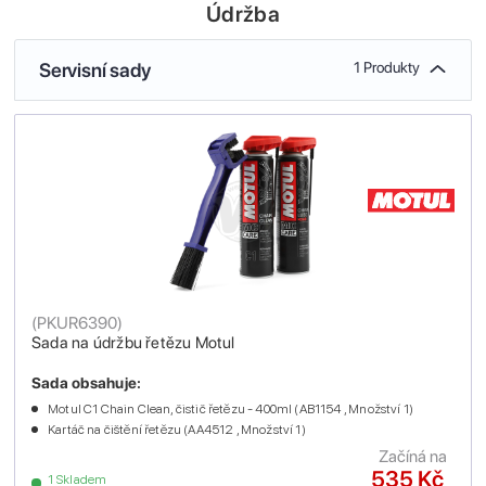
Údržba
Servisní sady
1 Produkty
(
PKUR6390
)
Sada na údržbu řetězu Motul
Sada obsahuje:
Motul C1 Chain Clean, čistič řetězu - 400ml (AB1154 , Množství 1)
Kartáč na čištění řetězu (AA4512 , Množství 1)
Začíná na
535 Kč
1 Skladem