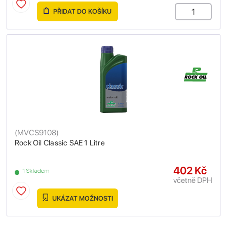
PŘIDAT DO KOŠÍKU
(
MVCS9108
)
Rock Oil Classic SAE 1 Litre
402 Kč
1 Skladem
včetně DPH
UKÁZAT MOŽNOSTI