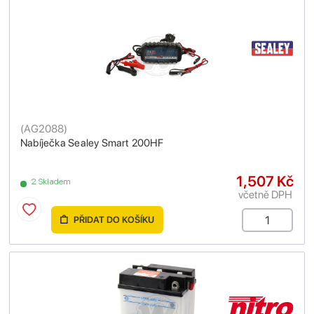
(
AG2088
)
Nabíječka Sealey Smart 200HF
1,507 Kč
2 Skladem
včetně DPH
PŘIDAT DO KOŠÍKU