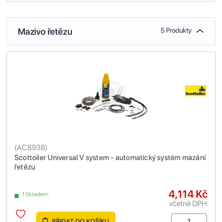
Mazivo řetězu
5 Produkty
(
AC8938
)
Scottoiler Universal V system - automatický systém mazání
řetězu
4,114 Kč
1 Skladem
včetně DPH
PŘIDAT DO KOŠÍKU