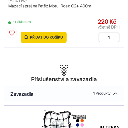
(
AH6196
)
Mazací sprej na řetěz Motul Road C2+ 400ml
220 Kč
4+ Skladem
včetně DPH
PŘIDAT DO KOŠÍKU
Příslušenství a zavazadla
Zavazadla
1 Produkty