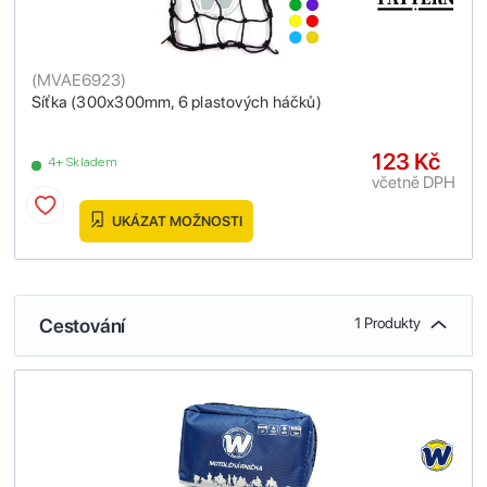
(
MVAE6923
)
Síťka (300x300mm, 6 plastových háčků)
123 Kč
4+ Skladem
včetně DPH
UKÁZAT MOŽNOSTI
Cestování
1 Produkty