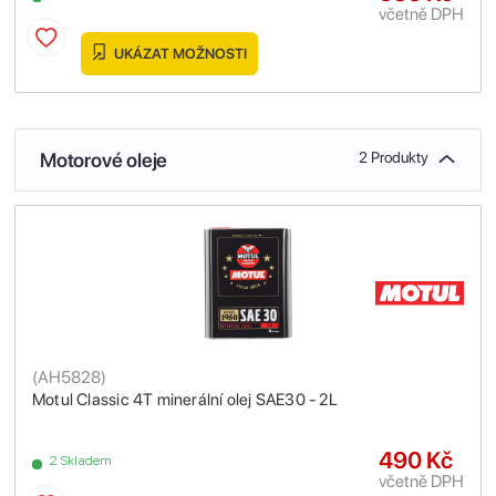
včetně DPH
UKÁZAT MOŽNOSTI
Motorové oleje
2 Produkty
(
AH5828
)
Motul Classic 4T minerální olej SAE30 - 2L
490 Kč
2 Skladem
včetně DPH