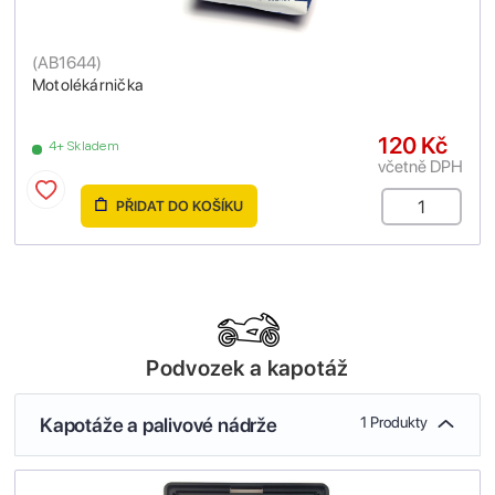
(
AB1644
)
Motolékárnička
120 Kč
4+ Skladem
včetně DPH
PŘIDAT DO KOŠÍKU
Podvozek a kapotáž
Kapotáže a palivové nádrže
1 Produkty