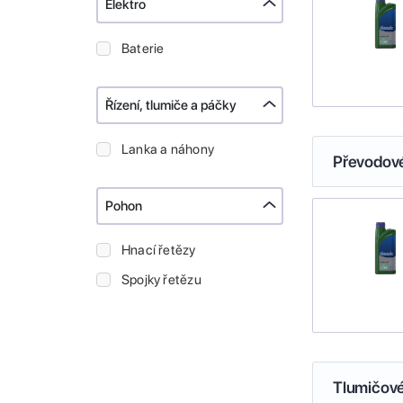
Elektro
Baterie
Řízení, tlumiče a páčky
Lanka a náhony
Převodové
Pohon
Hnací řetězy
Spojky řetězu
Tlumičové