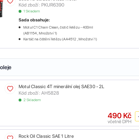
Kód zboží :
PKUR6390
1 Skladem
Sada obsahuje:
Motul C1 Chain Clean, čistič řetězu - 400ml
(AB1154 , Množství 1)
Kartáč na čištění řetězu (AA4512 , Množství 1)
oleje
Motul Classic 4T minerální olej SAE30 - 2L
Kód zboží :
AH5828
2 Skladem
490 Kč
včetně DPH
Rock Oil Classic SAE 1 Litre