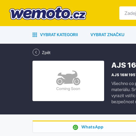
VYBRAT KATEGORII
VYBRAT ZNAČKU
Zpět
AJS 1
AJS 16M 1957
Všechno co p
materiálu. S
vyrazit vstř
bezpečnost n
WhatsApp