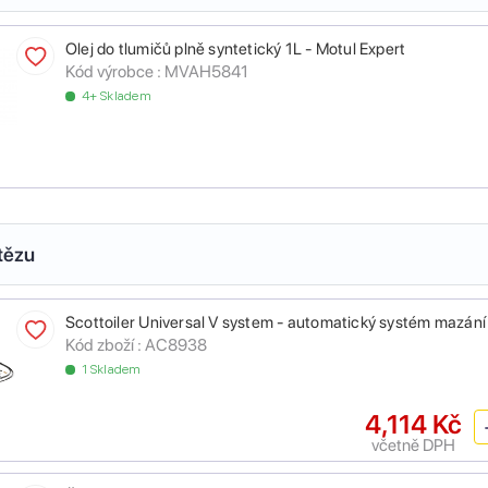
Olej do tlumičů plně syntetický 1L - Motul Expert
Kód výrobce :
MVAH5841
4+ Skladem
tězu
Scottoiler Universal V system - automatický systém mazání
Kód zboží :
AC8938
1 Skladem
4,114 Kč
včetně DPH