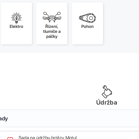
Elektro
Řízení,
Pohon
tlumiče a
páčky
Údržba
sady
Sada na údržbu řetězu Motul