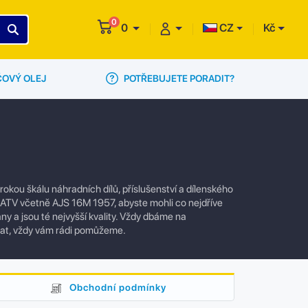
0
0
CZ
Kč
POTŘEBUJETE PORADIT?
ČOVÝ OLEJ
kou škálu náhradních dílů, příslušenství a dílenského
a ATV včetně AJS 16M 1957, abyste mohli co nejdříve
ny a jsou té nejvyšší kvality. Vždy dbáme na
vat, vždy vám rádi pomůžeme.
Obchodní podmínky