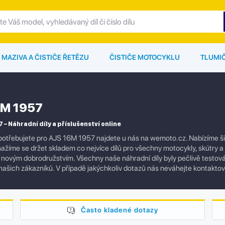
MAZIVA A ČISTIČE ŘETĚZU
ČISTIČE MOTOCYKLU
TLUMI
6M 1957
 – Náhradní díly a příslušenství online
otřebujete pro AJS 16M 1957 najdete u nás na wemoto.cz. Nabízíme širo
nažíme se držet skladem co nejvíce dílů pro všechny motocykly, skútry 
íc novým dobrodružstvím. Všechny naše náhradní díly byly pečlivě testová
ašich zákazníků. V případě jakýchkoliv dotazů nás neváhejte kontakto
Často kladené dotazy