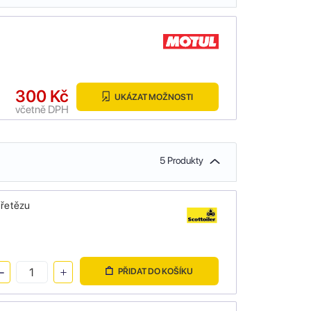
300 Kč
UKÁZAT MOŽNOSTI
včetně DPH
5 Produkty
 řetězu
PŘIDAT DO KOŠÍKU