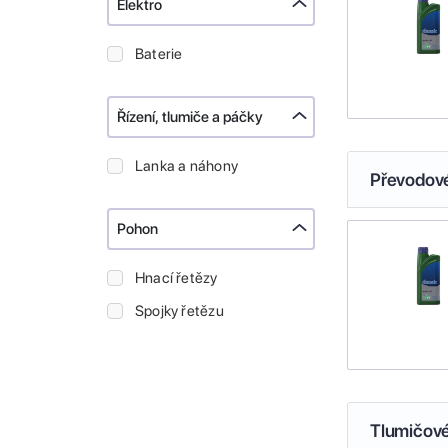
Elektro
Baterie
Řízení, tlumiče a páčky
Lanka a náhony
Převodové
Pohon
Hnací řetězy
Spojky řetězu
Tlumičové