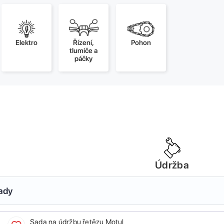
Elektro
Řízení,
Pohon
tlumiče a
páčky
Údržba
sady
Sada na údržbu řetězu Motul