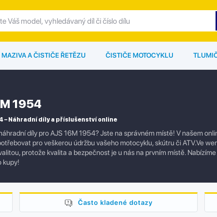
MAZIVA A ČISTIČE ŘETĚZU
ČISTIČE MOTOCYKLU
TLUMI
6M 1954
 – Náhradní díly a příslušenství online
náhradní díly pro AJS 16M 1954? Jste na správném místě! V našem online
potřebovat pro veškerou údržbu vašeho motocyklu, skútru či ATV.Ve wem
alitou, protože kvalita a bezpečnost je u nás na prvním místě. Nabízíme
 kupy!
Často kladené dotazy