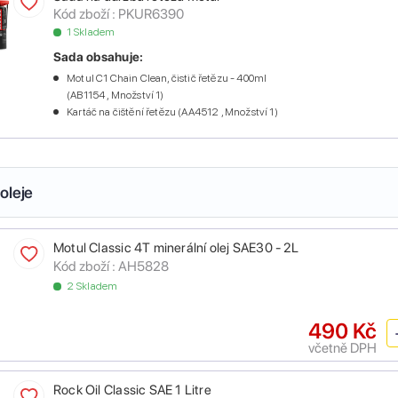
Kód zboží :
PKUR6390
1 Skladem
Sada obsahuje:
Motul C1 Chain Clean, čistič řetězu - 400ml
(AB1154 , Množství 1)
Kartáč na čištění řetězu (AA4512 , Množství 1)
oleje
Motul Classic 4T minerální olej SAE30 - 2L
Kód zboží :
AH5828
2 Skladem
490 Kč
včetně DPH
Rock Oil Classic SAE 1 Litre