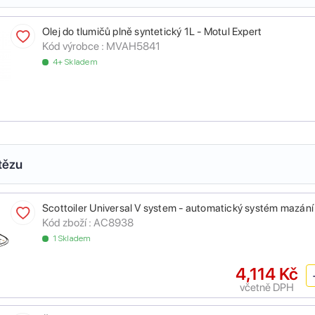
Olej do tlumičů plně syntetický 1L - Motul Expert
Kód výrobce :
MVAH5841
4+ Skladem
tězu
Scottoiler Universal V system - automatický systém mazání
Kód zboží :
AC8938
1 Skladem
4,114 Kč
včetně DPH