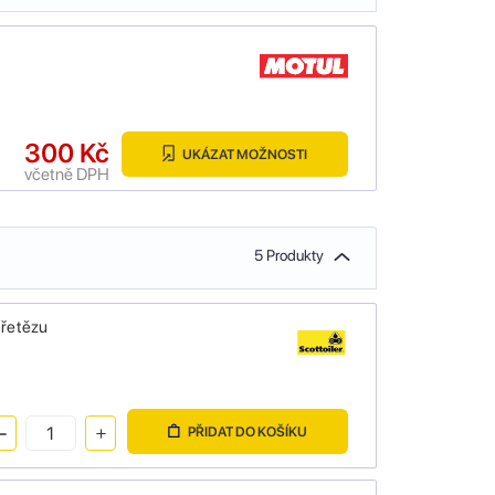
300 Kč
UKÁZAT MOŽNOSTI
včetně DPH
5 Produkty
 řetězu
PŘIDAT DO KOŠÍKU