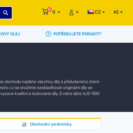
0
0
CZ
Kč
POTŘEBUJETE PORADIT?
ČOVÝ OLEJ
 obchodu najdete všechny díly a příslušenství, které
oto.cz se snažíme naskladňovat originální díly se
 vysoce kvalitní a testované díly. S námi dáte AJS 16M
Obchodní podmínky