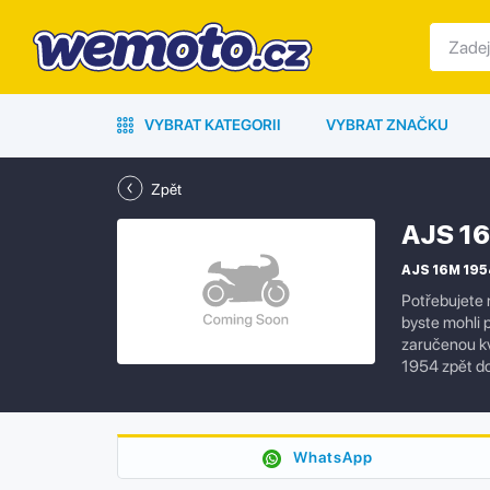
VYBRAT KATEGORII
VYBRAT ZNAČKU
Zpět
AJS 1
AJS 16M 1954
Potřebujete 
byste mohli 
zaručenou kv
1954 zpět do
WhatsApp