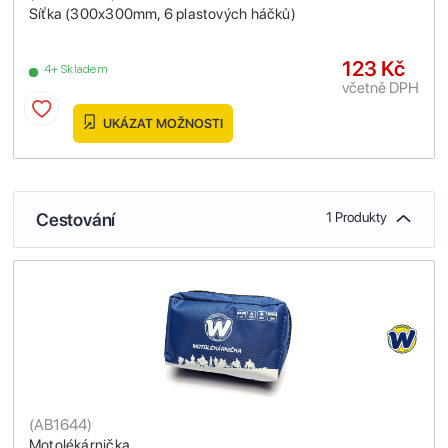
Síťka (300x300mm, 6 plastových háčků)
123 Kč
4+ Skladem
včetně DPH
UKÁZAT MOŽNOSTI
Cestování
1 Produkty
(
AB1644
)
Motolékárnička