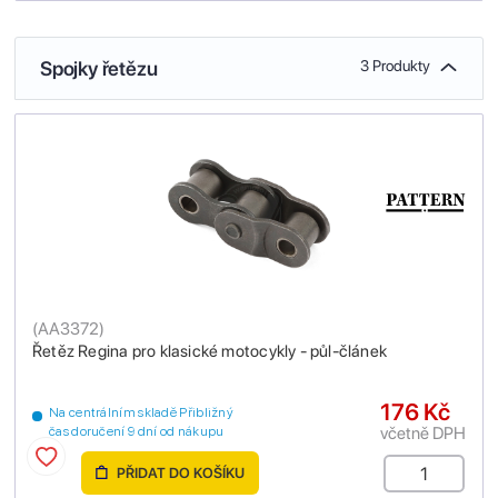
Spojky řetězu
3 Produkty
(
AA3372
)
Řetěz Regina pro klasické motocykly - půl-článek
176 Kč
Na centrálním skladě Přibližný
včetně DPH
čas doručení 9 dní od nákupu
PŘIDAT DO KOŠÍKU