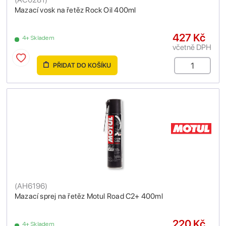
Mazací vosk na řetěz Rock Oil 400ml
427 Kč
4+ Skladem
včetně DPH
PŘIDAT DO KOŠÍKU
(
AH6196
)
Mazací sprej na řetěz Motul Road C2+ 400ml
220 Kč
4+ Skladem