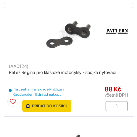
(
AA0124
)
Řetěz Regina pro klasické motocykly - spojka nýtovací
88 Kč
Na centrálním skladě Přibližný
včetně DPH
čas doručení 9 dní od nákupu
PŘIDAT DO KOŠÍKU