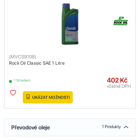
(
MVCS9108
)
Rock Oil Classic SAE 1 Litre
402 Kč
1 Skladem
včetně DPH
UKÁZAT MOŽNOSTI
Převodové oleje
1 Produkty