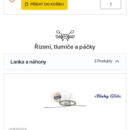
PŘIDAT DO KOŠÍKU
Řízení, tlumiče a páčky
Lanka a náhony
3 Produkty
(
AB7040
)