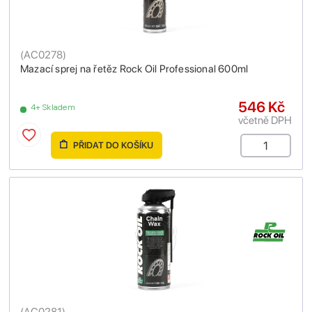
(
AC0278
)
Mazací sprej na řetěz Rock Oil Professional 600ml
546 Kč
4+ Skladem
včetně DPH
PŘIDAT DO KOŠÍKU
(
AC0281
)