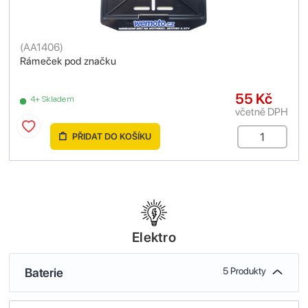
(
AA1406
)
Rámeček pod značku
55 Kč
4+ Skladem
včetně DPH
PŘIDAT DO KOŠÍKU
Elektro
Baterie
5 Produkty