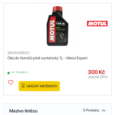
(
MVAH5841
)
Olej do tlumičů plně syntetický 1L - Motul Expert
300 Kč
4+ Skladem
včetně DPH
UKÁZAT MOŽNOSTI
Mazivo řetězu
5 Produkty