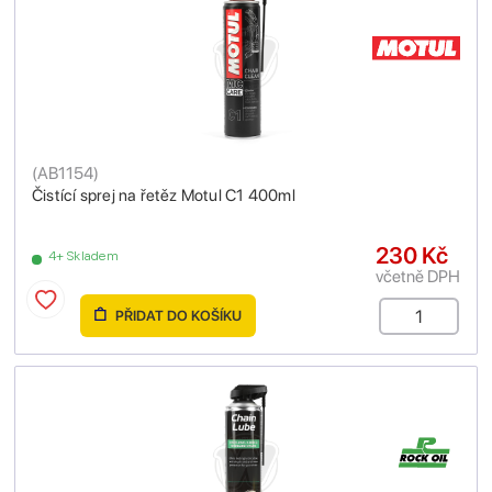
(
AB1154
)
Čistící sprej na řetěz Motul C1 400ml
230 Kč
4+ Skladem
včetně DPH
PŘIDAT DO KOŠÍKU