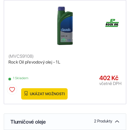
(
MVCS9108
)
Rock Oil převodový olej - 1L
402 Kč
1 Skladem
včetně DPH
UKÁZAT MOŽNOSTI
Tlumičové oleje
2 Produkty