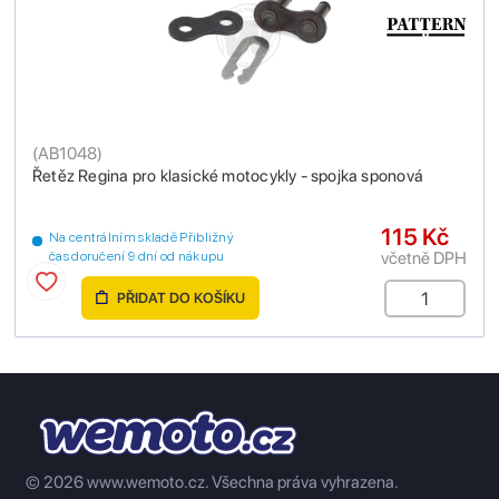
(
AB1048
)
Řetěz Regina pro klasické motocykly - spojka sponová
115 Kč
Na centrálním skladě Přibližný
včetně DPH
čas doručení 9 dní od nákupu
PŘIDAT DO KOŠÍKU
© 2026 www.wemoto.cz.
Všechna práva vyhrazena.