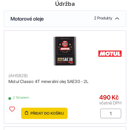
Údržba
Motorové oleje
2 Produkty
(
AH5828
)
Motul Classic 4T minerální olej SAE30 - 2L
490 Kč
2 Skladem
včetně DPH
PŘIDAT DO KOŠÍKU