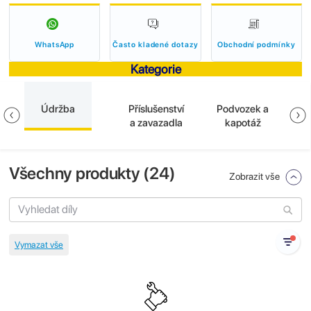
WhatsApp
Často kladené dotazy
Obchodní podmínky
Kategorie
Údržba
Příslušenství
Podvozek a
E
a zavazadla
kapotáž
Všechny produkty (
24
)
Zobrazit vše