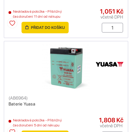
1,051 Kč
Neskladová položka - Přibližný
včetně DPH
čas doručení 11 dní od nákupu
PŘIDAT DO KOŠÍKU
(
AB6964
)
Baterie Yuasa
1,808 Kč
Neskladová položka - Přibližný
včetně DPH
čas doručení 5 dní od nákupu