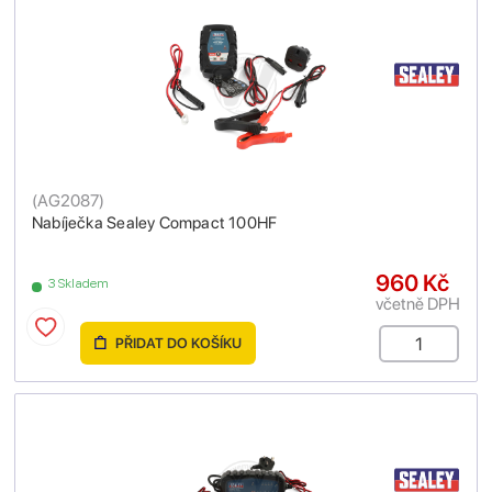
(
AG2087
)
Nabíječka Sealey Compact 100HF
960 Kč
3 Skladem
včetně DPH
PŘIDAT DO KOŠÍKU