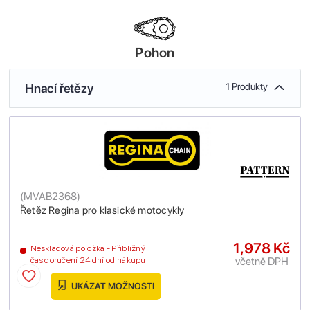
Pohon
Hnací řetězy
1 Produkty
(
MVAB2368
)
Řetěz Regina pro klasické motocykly
1,978 Kč
Neskladová položka - Přibližný
včetně DPH
čas doručení 24 dní od nákupu
UKÁZAT MOŽNOSTI