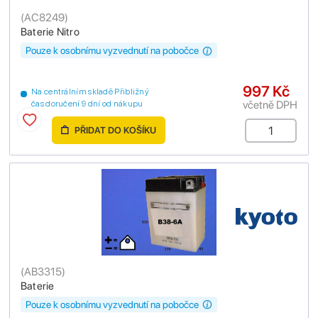
(
AC8249
)
Baterie Nitro
Pouze k osobnímu vyzvednutí na pobočce
997 Kč
Na centrálním skladě Přibližný
včetně DPH
čas doručení 9 dní od nákupu
PŘIDAT DO KOŠÍKU
(
AB3315
)
Baterie
Pouze k osobnímu vyzvednutí na pobočce