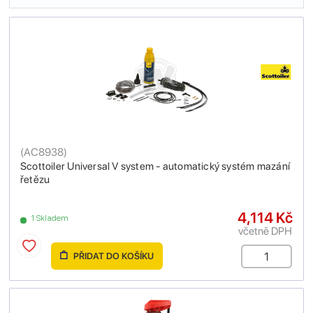
(
AC8938
)
Scottoiler Universal V system - automatický systém mazání
řetězu
4,114 Kč
1 Skladem
včetně DPH
PŘIDAT DO KOŠÍKU