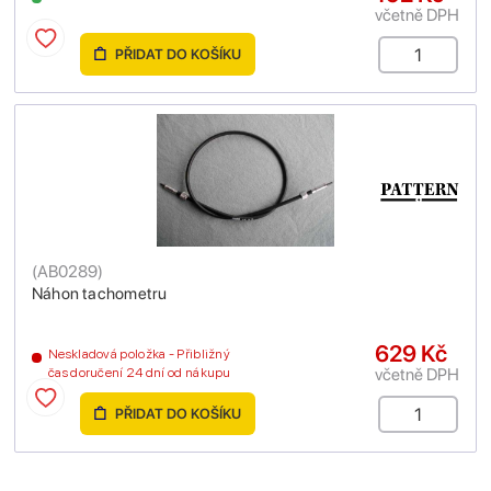
včetně DPH
PŘIDAT DO KOŠÍKU
(
AB0289
)
Náhon tachometru
629 Kč
Neskladová položka - Přibližný
včetně DPH
čas doručení 24 dní od nákupu
PŘIDAT DO KOŠÍKU