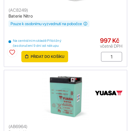
(
AC8249
)
Baterie Nitro
Pouze k osobnímu vyzvednutí na pobočce
997 Kč
Na centrálním skladě Přibližný
včetně DPH
čas doručení 9 dní od nákupu
PŘIDAT DO KOŠÍKU
(
AB6964
)