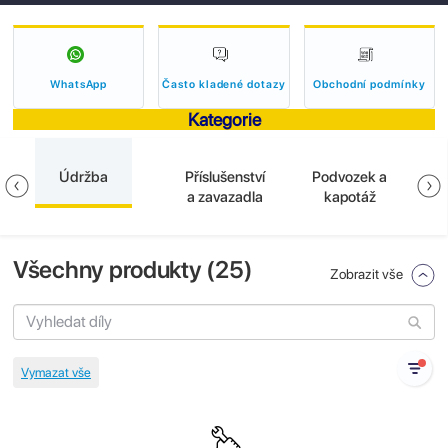
WhatsApp
Často kladené dotazy
Obchodní podmínky
Kategorie
Údržba
Příslušenství
Podvozek a
E
a zavazadla
kapotáž
Všechny produkty (
25
)
Zobrazit vše