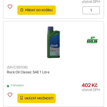
včetně DPH
PŘIDAT DO KOŠÍKU
(
MVCS9108
)
Rock Oil Classic SAE 1 Litre
402 Kč
4 Skladem
včetně DPH
UKÁZAT MOŽNOSTI