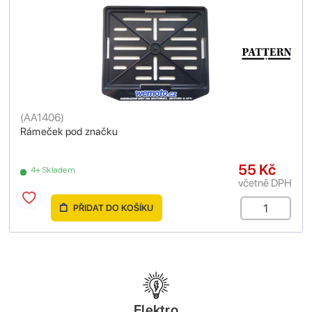
(
AA1406
)
Rámeček pod značku
55 Kč
4+ Skladem
včetně DPH
PŘIDAT DO KOŠÍKU
Elektro