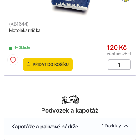
(
AB1644
)
Motolékárnička
120 Kč
4+ Skladem
včetně DPH
PŘIDAT DO KOŠÍKU
Podvozek a kapotáž
Kapotáže a palivové nádrže
1 Produkty