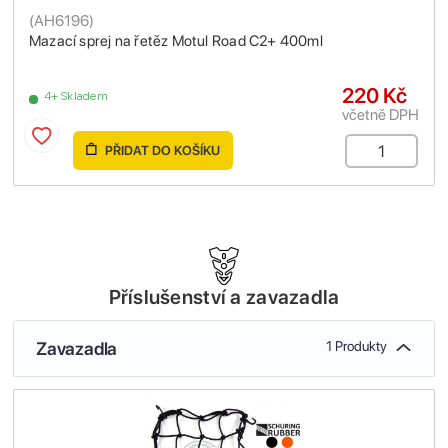
(
AH6196
)
Mazací sprej na řetěz Motul Road C2+ 400ml
220 Kč
4+ Skladem
včetně DPH
PŘIDAT DO KOŠÍKU
Příslušenství a zavazadla
Zavazadla
1 Produkty