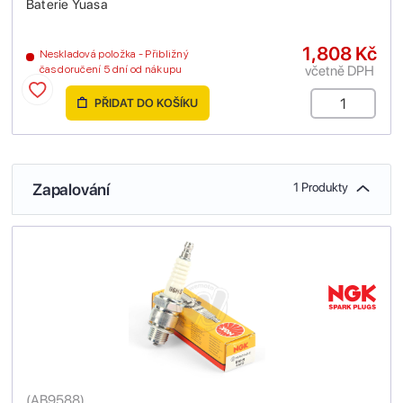
Baterie Yuasa
1,808 Kč
Neskladová položka - Přibližný
včetně DPH
čas doručení 5 dní od nákupu
PŘIDAT DO KOŠÍKU
Zapalování
1 Produkty
(
AB9588
)