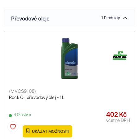
Převodové oleje
1 Produkty
(
MVCS9108
)
Rock Oil převodový olej - 1L
402 Kč
4 Skladem
včetně DPH
UKÁZAT MOŽNOSTI