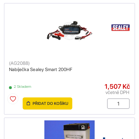
(
AG2088
)
Nabíječka Sealey Smart 200HF
1,507 Kč
2 Skladem
včetně DPH
PŘIDAT DO KOŠÍKU