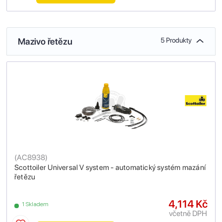
Mazivo řetězu
5 Produkty
(
AC8938
)
Scottoiler Universal V system - automatický systém mazání
řetězu
4,114 Kč
1 Skladem
včetně DPH