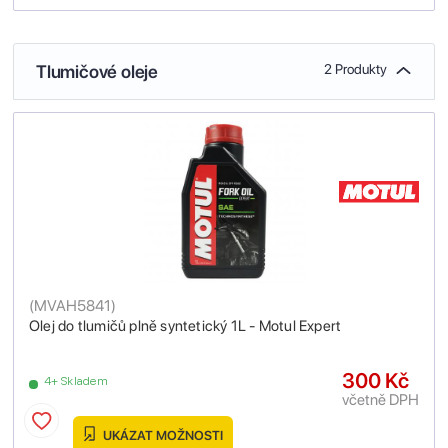
Tlumičové oleje
2 Produkty
(
MVAH5841
)
Olej do tlumičů plně syntetický 1L - Motul Expert
300 Kč
4+ Skladem
včetně DPH
UKÁZAT MOŽNOSTI