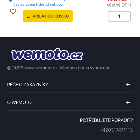
včetně DPH
čas doručení 9 dní od nákupu
PŘIDAT DO KOŠÍKU
© 2026 www.wemoto.cz.
Všechna práva vyhrazena.
PÉČE O ZÁKAZNÍKY
O WEMOTO
POTŘEBUJETE PORADIT?
+420317471113