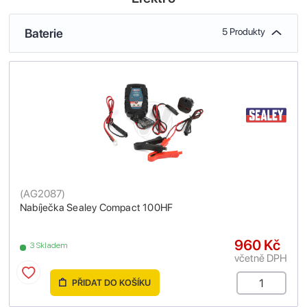
Baterie
5 Produkty
(
AG2087
)
Nabíječka Sealey Compact 100HF
960 Kč
3 Skladem
včetně DPH
PŘIDAT DO KOŠÍKU