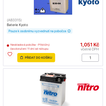
(
AB3315
)
Baterie Kyoto
Pouze k osobnímu vyzvednutí na pobočce
1,051 Kč
Neskladová položka - Přibližný
včetně DPH
čas doručení 11 dní od nákupu
PŘIDAT DO KOŠÍKU