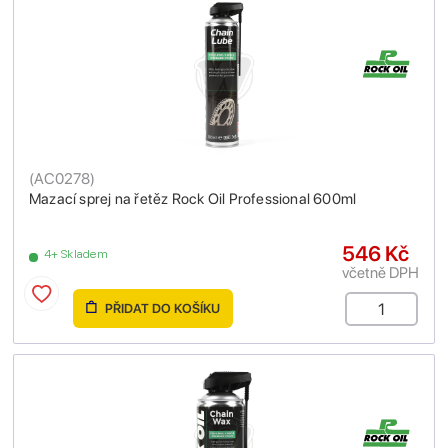
(
AC0278
)
Mazací sprej na řetěz Rock Oil Professional 600ml
546 Kč
4+ Skladem
včetně DPH
PŘIDAT DO KOŠÍKU