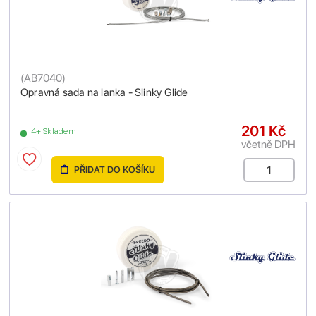
(
AB7040
)
Opravná sada na lanka - Slinky Glide
201 Kč
4+ Skladem
včetně DPH
PŘIDAT DO KOŠÍKU