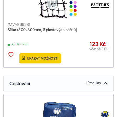
(
MVAE6923
)
Síťka (300x300mm, 6 plastových háčků)
123 Kč
4+ Skladem
včetně DPH
UKÁZAT MOŽNOSTI
Cestování
1 Produkty