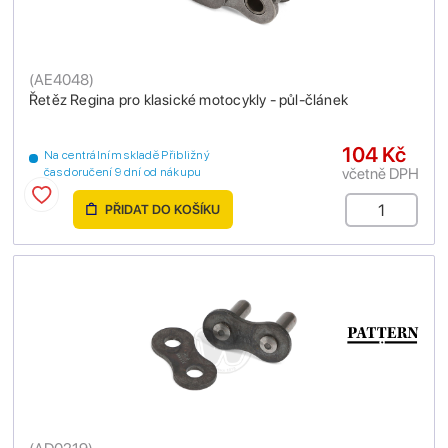
(
AE4048
)
Řetěz Regina pro klasické motocykly - půl-článek
104 Kč
Na centrálním skladě Přibližný
včetně DPH
čas doručení 9 dní od nákupu
PŘIDAT DO KOŠÍKU