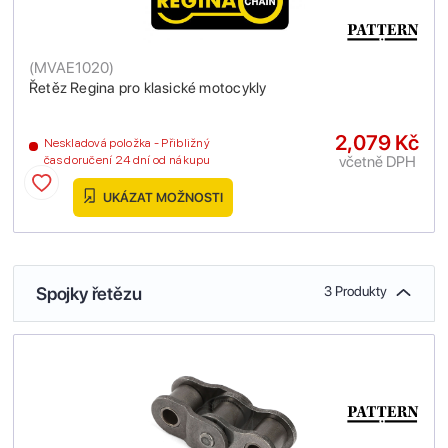
(
MVAE1020
)
Řetěz Regina pro klasické motocykly
2,079 Kč
Neskladová položka - Přibližný
včetně DPH
čas doručení 24 dní od nákupu
UKÁZAT MOŽNOSTI
Spojky řetězu
3 Produkty