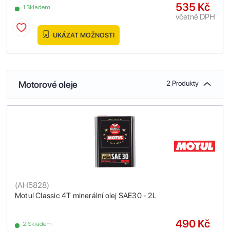
535 Kč
1 Skladem
včetně DPH
UKÁZAT MOŽNOSTI
Motorové oleje
2 Produkty
(
AH5828
)
Motul Classic 4T minerální olej SAE30 - 2L
490 Kč
2 Skladem