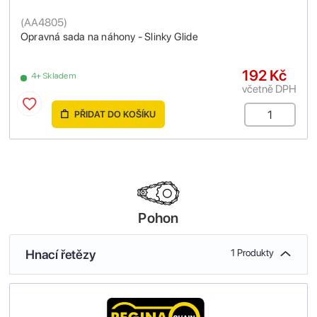
(
AA4805
)
Opravná sada na náhony - Slinky Glide
192 Kč
4+ Skladem
včetně DPH
PŘIDAT DO KOŠÍKU
Pohon
Hnací řetězy
1 Produkty