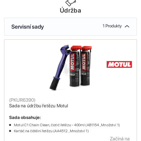
Údržba
Servisní sady
1 Produkty
(
PKUR6390
)
Sada na údržbu řetězu Motul
Sada obsahuje:
Motul C1 Chain Clean, čistič řetězu - 400ml (AB1154 , Množství 1)
Kartáč na čištění řetězu (AA4512 , Množství 1)
Začíná na