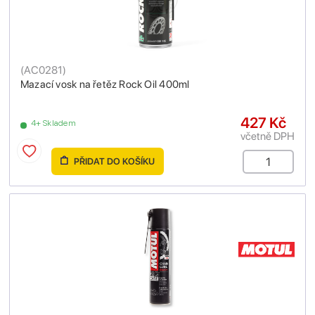
(
AC0281
)
Mazací vosk na řetěz Rock Oil 400ml
427 Kč
4+ Skladem
včetně DPH
PŘIDAT DO KOŠÍKU