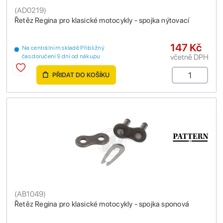
(
AD0219
)
Řetěz Regina pro klasické motocykly - spojka nýtovací
147 Kč
Na centrálním skladě Přibližný
včetně DPH
čas doručení 9 dní od nákupu
PŘIDAT DO KOŠÍKU
(
AB1049
)
Řetěz Regina pro klasické motocykly - spojka sponová