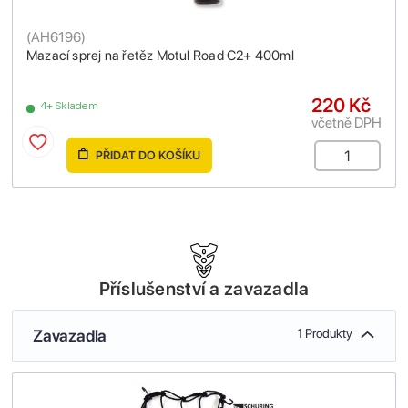
(
AH6196
)
Mazací sprej na řetěz Motul Road C2+ 400ml
220 Kč
4+ Skladem
včetně DPH
PŘIDAT DO KOŠÍKU
Příslušenství a zavazadla
Zavazadla
1 Produkty