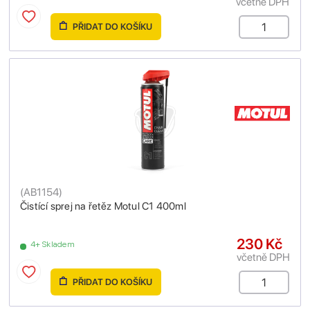
včetně DPH
PŘIDAT DO KOŠÍKU
(
AB1154
)
Čistící sprej na řetěz Motul C1 400ml
230 Kč
4+ Skladem
včetně DPH
PŘIDAT DO KOŠÍKU