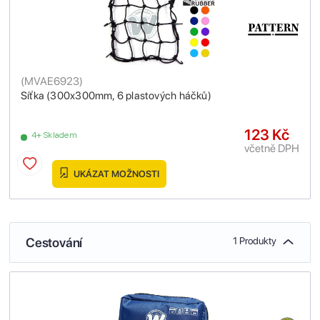
(
MVAE6923
)
Síťka (300x300mm, 6 plastových háčků)
123 Kč
4+ Skladem
včetně DPH
UKÁZAT MOŽNOSTI
Cestování
1 Produkty