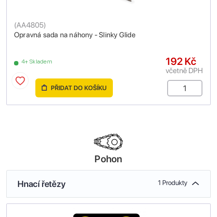
(
AA4805
)
Opravná sada na náhony - Slinky Glide
192 Kč
4+ Skladem
včetně DPH
PŘIDAT DO KOŠÍKU
Pohon
Hnací řetězy
1 Produkty