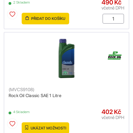
490 Kč
2 Skladem
včetně DPH
PŘIDAT DO KOŠÍKU
(
MVCS9108
)
Rock Oil Classic SAE 1 Litre
402 Kč
4 Skladem
včetně DPH
UKÁZAT MOŽNOSTI