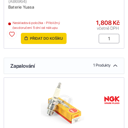
(
AB6964
)
Baterie Yuasa
1,808 Kč
Neskladová položka - Přibližný
včetně DPH
čas doručení 5 dní od nákupu
PŘIDAT DO KOŠÍKU
Zapalování
1 Produkty