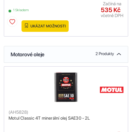
Začíná na
535 Kč
1 Skladem
včetně DPH
UKÁZAT MOŽNOSTI
Motorové oleje
2 Produkty
(
AH5828
)
Motul Classic 4T minerální olej SAE30 - 2L