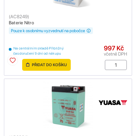
(
AC8249
)
Baterie Nitro
Pouze k osobnímu vyzvednutí na pobočce
997 Kč
Na centrálním skladě Přibližný
včetně DPH
čas doručení 9 dní od nákupu
PŘIDAT DO KOŠÍKU