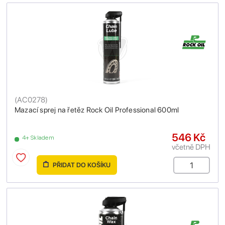
(
AC0278
)
Mazací sprej na řetěz Rock Oil Professional 600ml
546 Kč
4+ Skladem
včetně DPH
PŘIDAT DO KOŠÍKU