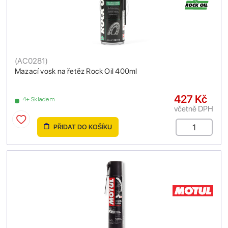
(
AC0281
)
Mazací vosk na řetěz Rock Oil 400ml
427 Kč
4+ Skladem
včetně DPH
PŘIDAT DO KOŠÍKU