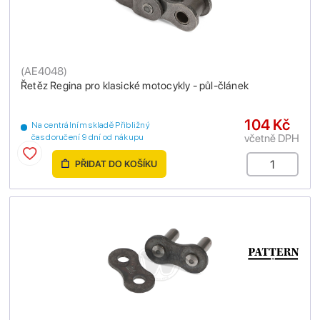
(
AE4048
)
Řetěz Regina pro klasické motocykly - půl-článek
104 Kč
Na centrálním skladě Přibližný
včetně DPH
čas doručení 9 dní od nákupu
PŘIDAT DO KOŠÍKU