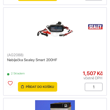
(
AG2088
)
Nabíječka Sealey Smart 200HF
1,507 Kč
2 Skladem
včetně DPH
PŘIDAT DO KOŠÍKU