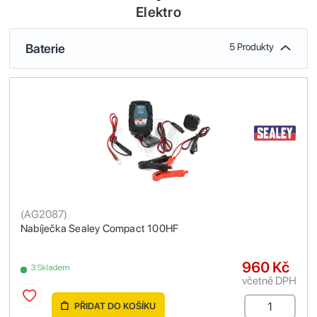
Elektro
Baterie
5 Produkty
(
AG2087
)
Nabíječka Sealey Compact 100HF
960 Kč
3 Skladem
včetně DPH
PŘIDAT DO KOŠÍKU