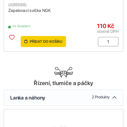
(
AB9588
)
Zapalovací svíčka NGK
110 Kč
4+ Skladem
včetně DPH
PŘIDAT DO KOŠÍKU
Řízení, tlumiče a páčky
Lanka a náhony
2 Produkty