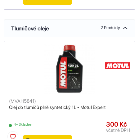
Tlumičové oleje
2 Produkty
(
MVAH5841
)
Olej do tlumičů plně syntetický 1L - Motul Expert
300 Kč
4+ Skladem
včetně DPH