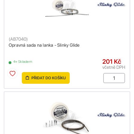
(
AB7040
)
Opravná sada na lanka - Slinky Glide
201 Kč
4+ Skladem
včetně DPH
PŘIDAT DO KOŠÍKU