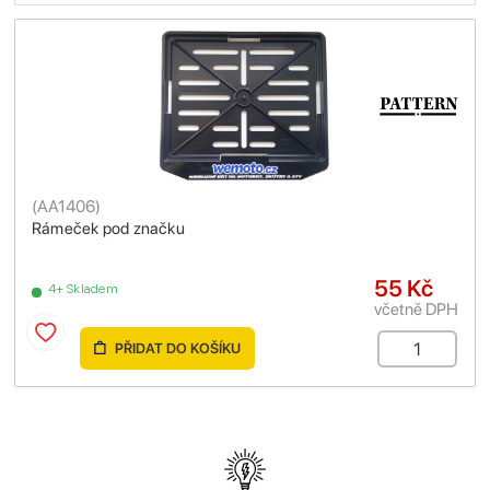
(
AA1406
)
Rámeček pod značku
55 Kč
4+ Skladem
včetně DPH
PŘIDAT DO KOŠÍKU