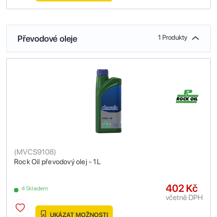
Převodové oleje
1 Produkty
(
MVCS9108
)
Rock Oil převodový olej - 1L
402 Kč
4 Skladem
včetně DPH
UKÁZAT MOŽNOSTI