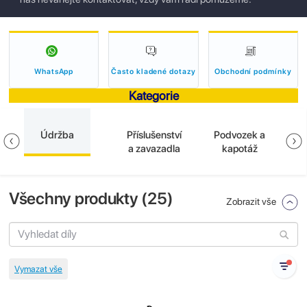
WhatsApp
Často kladené dotazy
Obchodní podmínky
Kategorie
Údržba
Příslušenství
Podvozek a
E
a zavazadla
kapotáž
Všechny produkty (
25
)
Zobrazit vše