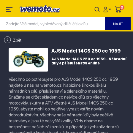
0
Zpět
AJS Model 14CS 250 cc 1959
AJS Model 14CS 250 cc 1959 – Náhradní
díly a příslušenství online
Všechno co potřebujete pro AJS Model 14CS 250 cc 1959
najdete u nás na wemoto.cz. Nabízíme širokou škálu
náhradních dílů, příslušenství a dílenského materiálu.
Snažíme se držet skladem co nejvíce dílů pro všechny
motocykly, skútry a ATV včetně AJS Model 14CS 250 cc
1959, abyste mohli co nejdříve vyrazit vstříc novým
dobrodružstvím. Všechny naše náhradní díly byly pečlivě
testovány a jsou té nejvyšší kvality. Vždy dbáme na
bezpečnost našich zákazníků. V případě jakýchkoliv dotazů
nás neváhejte kontaktovat, vždy vám rádi pomůžeme.