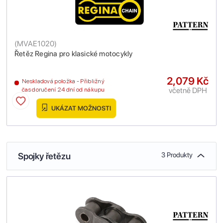
(
MVAE1020
)
Řetěz Regina pro klasické motocykly
2,079 Kč
Neskladová položka - Přibližný
včetně DPH
čas doručení 24 dní od nákupu
UKÁZAT MOŽNOSTI
Spojky řetězu
3 Produkty