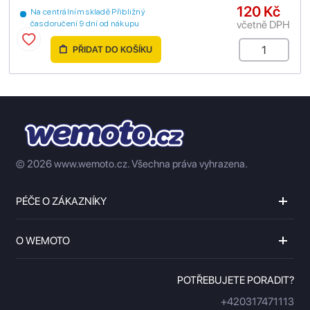
120 Kč
Na centrálním skladě Přibližný
včetně DPH
čas doručení 9 dní od nákupu
PŘIDAT DO KOŠÍKU
© 2026 www.wemoto.cz.
Všechna práva vyhrazena.
PÉČE O ZÁKAZNÍKY
O WEMOTO
POTŘEBUJETE PORADIT?
+420317471113