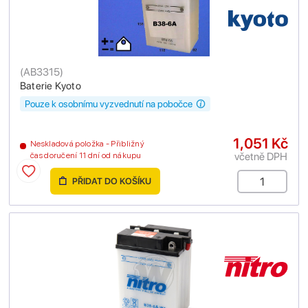
(
AB3315
)
Baterie Kyoto
Pouze k osobnímu vyzvednutí na pobočce
1,051 Kč
Neskladová položka - Přibližný
včetně DPH
čas doručení 11 dní od nákupu
PŘIDAT DO KOŠÍKU