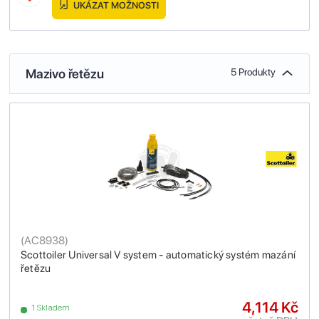
UKÁZAT MOŽNOSTI
Mazivo řetězu
5 Produkty
(
AC8938
)
Scottoiler Universal V system - automatický systém mazání
řetězu
4,114 Kč
1 Skladem