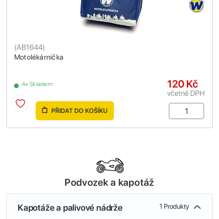
(
AB1644
)
Motolékárnička
120 Kč
4+ Skladem
včetně DPH
PŘIDAT DO KOŠÍKU
Podvozek a kapotáž
Kapotáže a palivové nádrže
1 Produkty